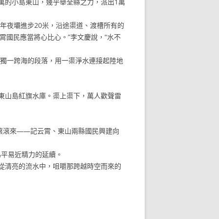
的小島東山，幾乎舉全縣之力，派出1萬
年夜壩進步20米，沿途渠道、渡槽所有的
霄國民應當將心比心。”李文慶說，“水不
獨一跨海的段落，用一渠淨水連接起陸地
東山島紅旗水庫。渠上渠下，萬人歡聲雷
”滾滾來——記云霄、東山兩縣國民興建向
為平易近精力的延續。
從清亮的流水中，咀嚼那跨越時空而來的