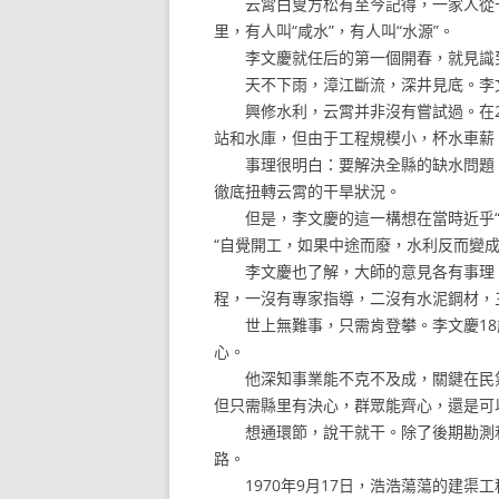
云霄白叟方松有至今記得，一家人從干
里，有人叫“咸水”，有人叫“水源”。
李文慶就任后的第一個開春，就見識到
天不下雨，漳江斷流，深井見底。李文
興修水利，云霄并非沒有嘗試過。在20
站和水庫，但由于工程規模小，杯水車薪
事理很明白：要解決全縣的缺水問題，
徹底扭轉云霄的干旱狀況。
但是，李文慶的這一構想在當時近乎“異想
“自覺開工，如果中途而廢，水利反而變
李文慶也了解，大師的意見各有事理。當
程，一沒有專家指導，二沒有水泥鋼材，
世上無難事，只需肯登攀。李文慶18
心。
他深知事業能不克不及成，關鍵在民氣
但只需縣里有決心，群眾能齊心，還是可
想通環節，說干就干。除了後期勘測和設
路。
1970年9月17日，浩浩蕩蕩的建渠