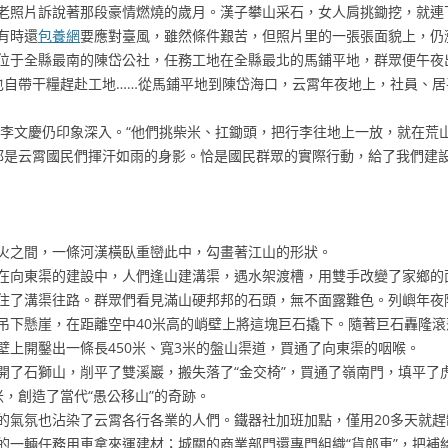
照片訴說著那段豪情燃燒的歲月。漢子攀山采石，女人肩挑鋤挖，就連
有時還
包養網
要應對臺風，雖然條件艱苦，但照片里的一張張面貌上，仍
于全縣最南的陳岱公社，任務工地在全縣最北的馬鋪平地，群眾便午夜出
也自帶干糧趕赴工地……從馬鋪平地到陳岱海口，云霄年夜地上，社員、居
李文慶仍印象深入。“他們挑柴米、扛鋤頭，把行李往地上一放，就在荒
都是云霄國民們揮汗如雨的身影。恰是國民群眾的實際行動，給了我們建設
火之間，一條河漢橫臥重巒此中，勾畫著江山的形狀。
向東渠的建設中，人們逢山建溝渠，遇水架渡槽，用雙手改變了家鄉的
了溝渠往路。群眾們看見滿山硬邦邦的石頭，無不面露難色。列嶼年夜
吊下懸崖，在距離空中40米高的峭壁上將這塊巨石撬下。隨著巨石轟隆
開鑿出一條長450米、寬3米的盤山渠道，買通了向東渠的咽喉。
石獅山，削平了雙溪巖，搬失落了“金交椅”，買通了嶺南門，填平了虎
米，創造了當代“愚公移山”的奇跡。
氛也沾染了云霄各行各業的人們。鐵器社加班加點，僅用20多天就趕制出
的一輛任務用車拿來運建材；城關的商業部門還專門組織“貨郎車”，把補