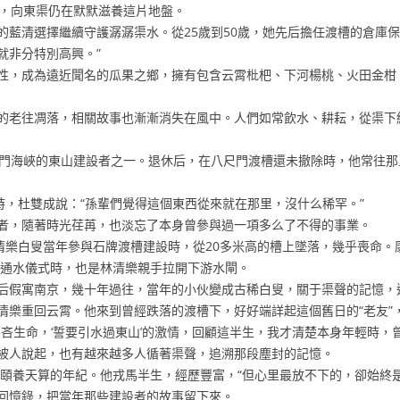
了，向東渠仍在默默滋養這片地盤。
清選擇繼續守護潺潺渠水。從25歲到50歲，她先后擔任渡槽的倉庫保
就非分特別高興。”
，成為遠近聞名的瓜果之鄉，擁有包含云霄枇杷、下河楊桃、火田金柑
老往凋落，相關故事也漸漸消失在風中。人們如常飲水、耕耘，從渠下
門海峽的東山建設者之一。退休后，在八尺門渡槽還未撤除時，他常往那
，杜雙成說：“孫輩們覺得這個東西從來就在那里，沒什么稀罕。”
，隨著時光荏苒，也淡忘了本身曾參與過一項多么了不得的事業。
樂白叟當年參與石牌渡槽建設時，從20多米高的槽上墜落，幾乎喪命。
年通水儀式時，也是林清樂親手拉開下游水閘。
假寓南京，幾十年過往，當年的小伙變成古稀白叟，關于渠聲的記憶，
重回云霄。他來到曾經跌落的渡槽下，好好端詳起這個舊日的“老友”
吝生命，‘誓要引水過東山’的激情，回顧這半生，我才清楚本身年輕時，
人說起，也有越來越多人循著渠聲，追溯那段塵封的記憶。
頤養天算的年紀。他戎馬半生，經歷豐富，“但心里最放不下的，卻始終是
回憶錄，把當年那些建設者的故事留下來。