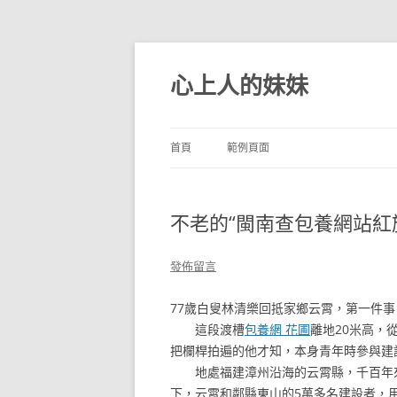
跳
至
主
心上人的妹妹
要
內
容
首頁
範例頁面
不老的“閩南查包養網站紅
發佈留言
77歲白叟林清樂回抵家鄉云霄，第一件
這段渡槽
包養網 花圃
離地20米高，
把欄桿拍遍的他才知，本身青年時參與建
地處福建漳州沿海的云霄縣，千百年來飽
下，云霄和鄰縣東山的5萬多名建設者，用