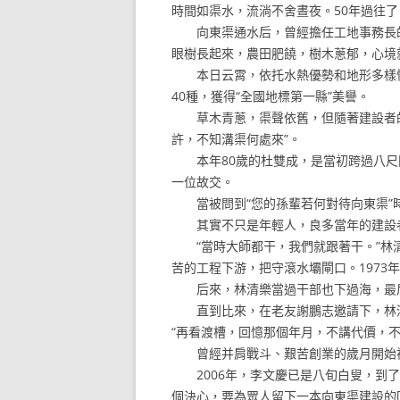
時間如渠水，流淌不舍晝夜。50年過往
向東渠通水后，曾經擔任工地事務長的藍
眼樹長起來，農田肥饒，樹木蔥郁，心境
本日云霄，依托水熱優勢和地形多樣性
40種，獲得“全國地標第一縣”美譽。
草木青蔥，渠聲依舊，但隨著建設者的
許，不知溝渠何處來”。
本年80歲的杜雙成，是當初跨過八尺
一位故交。
當被問到“您的孫輩若何對待向東渠”時
其實不只是年輕人，良多當年的建設者
“當時大師都干，我們就跟著干。”林清
苦的工程下游，把守滾水壩閘口。1973
后來，林清樂當過干部也下過海，最后
直到比來，在老友謝鵬志邀請下，林清樂
“再看渡槽，回憶那個年月，不講代價，不
曾經并肩戰斗、艱苦創業的歲月開始被
2006年，李文慶已是八旬白叟，到了
個決心，要為眾人留下一本向東渠建設的