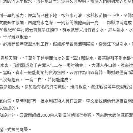
涸的河床里取水，放在水缸里沉淀許久才幹喝。當時人們把對水的盼望
干旱的威力：煙葉苗已種下地，卻無水可灌，水稻秧苗插不下往，全縣
慶奔忙協調，四處找水之際，一則新聞讓他面前一亮——鄰縣漳浦建成
世紀60年月的云霄抗旱任務中，群眾就曾采用竹管引水、戽斗瓢水、水
，干旱難以根治。
必須建設年夜型水利工程，假如能學習漳浦朝陽渠，從漳江下游引水，
天開”。“千萬別干這勞而無功的事”“漳江那點水，最基礎引不到南邊”
成水害，我們將成為千古罪人”……在一場討論會上，大師人多口雜，說來
時，省市一級能劃撥的資源無限，云霄作為山區窮縣，縣財政僅有“緊巴
三沒有經費，“一窮二白”，若何能建成？
歲參加反動，參加過有名的濟南戰役、淮海戰役、渡江戰役等年夜型戰役
向背。當時剛好有一批水利技術人員在云霄，李文慶找到他們連夜召開
以做成的。
計外，云霄還組織3000余人到漳浦朝陽渠參觀，回來后大師倍感振奮
工程正式拉開尾聲。