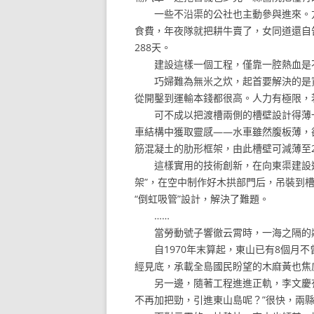
一些不沿渠的公社也主動參與進來。方
食費，年夜隊就把耕牛賣了，女同道還自告
288天。
建設這樣一個工程，僅靠一腔熱血是
巧婦難為無米之炊，起首要解決的是資
從開鑿到運輸本錢都很高。人力有極限，
可不成以把渡槽兩側的槽壁設計得薄一
車結構中獲取靈感——水車雖然腹板薄，
筋混凝土的肋形框架，由此槽壁可減薄至
這樣實用的技術創新，在向東渠建設過
架”，在空中制作好木拱部門后，吊裝到
“倒虹吸管”設計，解決了難題。
……
當勞動號子響徹云霄時，一海之隔的鄰
自1970年末算起，東山已有8個月不
經見底，承載全島國民盼望的木麻黃也焦
另一邊，隨著工程進進正軌，李文慶有
不再加把勁，引進東山島呢？”很快，兩