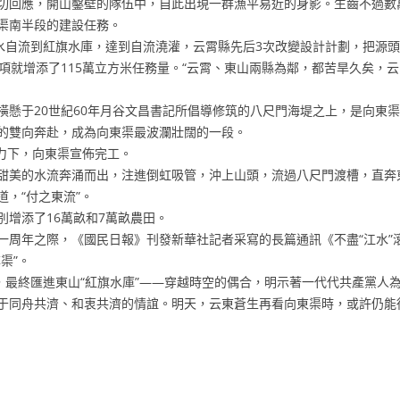
回應，開山鑿壁的隊伍中，自此出現一群漁平易近的身影。生齒不過數萬
渠南半段的建設任務。
自流到紅旗水庫，達到自流澆灌，云霄縣先后3次改變設計計劃，把源頭
項就增添了115萬立方米任務量。“云霄、東山兩縣為鄰，都苦旱久矣，云
于20世紀60年月谷文昌書記所倡導修筑的八尺門海堤之上，是向東渠
的雙向奔赴，成為向東渠最波瀾壯闊的一段。
力下，向東渠宣佈完工。
美的水流奔涌而出，注進倒虹吸管，沖上山頭，流過八尺門渡槽，直奔
，“付之東流”。
增添了16萬畝和7萬畝農田。
水一周年之際，《國民日報》刊發新華社記者采寫的長篇通訊《不盡“江水
渠”。
最終匯進東山“紅旗水庫”——穿越時空的偶合，明示著一代代共產黨人
同舟共濟、和衷共濟的情誼。明天，云東蒼生再看向東渠時，或許仍能