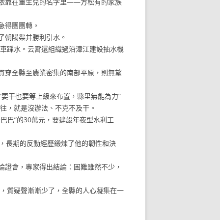
依靠在重生兒的名字里——方松有的家族
急得團團轉。
了朝陽渠并勝利引水。
車踩水。云霄還組織過沿漳江建設抽水機
貫穿全縣至農業密集的南部平原，則無望
“要干也要等上級來布置，縣里無能為力”
說往，就是沒辦法、不克不及干。
巴”的30萬元，要建設年夜型水利工
，長期的反動經歷鍛煉了他的韌性和決
論證會，專家得出結論：困難雖然不少，
，質疑聲漸漸少了，全縣的人心凝集在一