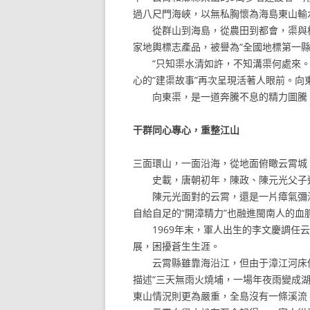
過八尺門海峽，以無私胸懷為海島東山輸水
從群山到海島，從農田到都會，渠與槽彎
家地輿標志產品，被譽為“全國地標第一縣
“只知渠水清如許，不知溝渠何處來。”
心的“建渠故事”再次呈現活著人眼前。
向東渠，是一道奔騰不息的精力圖騰
干群同心專心，重整江山
三面環山，一面沿海，從地面俯瞰云霄城
史載，唐朝初年，陳政、陳元光父子進
陳元光面對的云霄，還是一片瘴氣彌漫的
自給自足的“開漳精力”也融進閩南人的血
1969年末，軍人出生的李文慶調任云
展，困擾蒼生生涯。
云霄縣雖靠海沿江，但由于漳江河床低淺
描述“三天無雨火燒埔，一場年夜雨變成湖
東山情況則更為嚴重，全島沒有一條溪流，