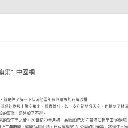
旗渠”_中國網
事，就是往了解一下狀況他當年參與建設的石牌渡槽。
從茂盛的樹冠上騰空飛出，樸直雄壯，如一支利箭朋分天空，也標刻了林清
設的事業，是這般了不得。
受干旱之苦。20世紀70年月初，為徹底解決“守著漳江種旱田”的逆境
近三年時間，劈開24個山頭，建成連綿85.81公里的引溝渠，將漳江水