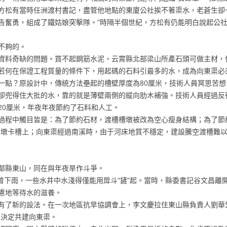
松有當時任洲渡村書記，盡管他地點的東廈公社挨不著渠水，老蒼生卻一
奮勇，組成了鐵姑娘突擊隊。”時隔半個世紀，方松有仍能明白說起公社完
不夠的。
料奇缺的問題。買不起鋼筋水泥，云霄縣北部梁山所產石頭可做主材，但
若何在保證工程質量的條件下，用起碼的石料引最多的水，成為向東渠必
點？原設計中，傳統方法壘起的槽壁厚度為80厘米，技術人員冥思苦想
卻兜得住大批的水，靠的就是薄壁兩側的縱向肋木補強。技術人員經過反
20厘米，年夜年夜節約了石料和人工。
程中觸目皆是：為了節約石材，渡槽槽墩被改為空心瘦身結構；為了節約
槽墩卡槽上；向東渠經過南溪時，由于河床地質不穩定，建設騰空渡槽難
縣東山，同在與年夜旱作斗爭。
曾下雨，一些水井中水淺得僅能用戽斗“鏟”起。當時，縣委書記谷文昌離
慮地等待水的滋養。
了新的設法。在一次地區抗旱協調會上，李文慶拉住東山縣負責人劉華堂
縣決定共建向東渠。