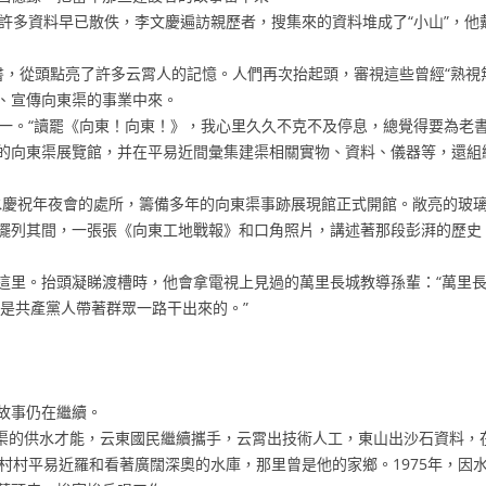
多資料早已散佚，李文慶遍訪親歷者，搜集來的資料堆成了“小山”，他
從頭點亮了許多云霄人的記憶。人們再次抬起頭，審視這些曾經“熟視無
、宣傳向東渠的事業中來。
。“讀罷《向東！向東！》，我心里久久不克不及停息，總覺得要為老書記
的向東渠展覽館，并在平易近間彙集建渠相關實物、資料、儀器等，還組
水慶祝年夜會的處所，籌備多年的向東渠事跡展現館正式開館。敞亮的玻
擺列其間，一張張《向東工地戰報》和口角照片，講述著那段彭湃的歷史
里。抬頭凝睇渡槽時，他會拿電視上見過的萬里長城教導孫輩：“萬里長
它是共產黨人帶著群眾一路干出來的。”
故事仍在繼續。
渠的供水才能，云東國民繼續攜手，云霄出技術人工，東山出沙石資料，
村平易近羅和看著廣闊深奧的水庫，那里曾是他的家鄉。1975年，因水