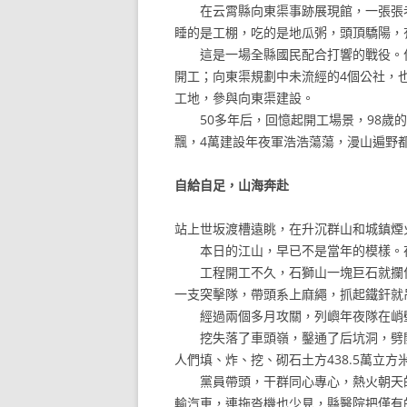
在云霄縣向東渠事跡展現館，一張張老
睡的是工棚，吃的是地瓜粥，頭頂驕陽，
這是一場全縣國民配合打響的戰役。位
開工；向東渠規劃中未流經的4個公社，
工地，參與向東渠建設。
50多年后，回憶起開工場景，98歲的
飄，4萬建設年夜軍浩浩蕩蕩，漫山遍野
自給自足，山海奔赴
站上世坂渡槽遠眺，在升沉群山和城鎮煙
本日的江山，早已不是當年的模樣。在
工程開工不久，石獅山一塊巨石就攔住
一支突擊隊，帶頭系上麻繩，抓起鐵釬就
經過兩個多月攻關，列嶼年夜隊在峭壁上
挖失落了車頭嶺，鑿通了后坑洞，劈開了
人們填、炸、挖、砌石土方438.5萬立方
黨員帶頭，干群同心專心，熱火朝天的氣
輸汽車，連拖沓機也少見，縣醫院把僅有