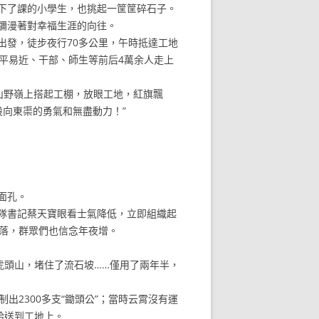
下了課的小學生，也挑起一筐筐碎石子。
瀰漫著對幸福生涯的向往。
發，徒步夜行70多公里，午時抵達工地
平易近、干部、師生等前后4萬余人走上
山野嶺上搭起工棚，放眼工地，紅旗飄
向東渠的勇氣和無盡動力！”
面孔。
隊書記蔡天寶眼看士氣降低，立即組織起
滾落，群眾們也信念年夜增。
頭山，堵住了流石坡……僅用了兩年半，
2300多支“鋤頭公”；當時云霄沒有運
給送到工地上。