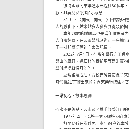
彼時距離向東渠通水已過往30多年，許
態，非要兒女“打斷”才歇息。
8年后，《向東！向東！》回憶錄出書，
人的感化下，越來越多人參與到從頭發掘
本年78歲的謝鵬志也是當年建設者之一
志自籌經費，在云霄縣城創辦起一座簡易
了一批即將凋落的向東渠記憶。
2022年7月1日，在當年舉行完工通
開山的鐵釬、運石材的獨輪車等建渠實物
聲與蟬鳴聲悅耳如昨。
展現館落成后，方松有經常帶孫子來這
時代‘抓壯丁’修出來的；向東渠紛歧樣，
一渠初心，飲水思源
通水不是終點，云東國民攜手輕整江山的
1977年2月，為進一個步驟進步向東
移平易近在所難免。本年84歲的車墩村