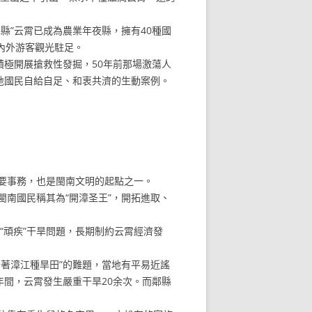
”云霄已成為農業年夜縣，擁有40種國
海內外游客觀光駐足。
極開展搶救性發掘，50年前那場激蕩人
地國民自給自足、和衷共濟的生動案例。
要事務，也是閩南文明的起點之一。
南國民稱其為“開漳圣王”，開拓進取、
頑疾”干旱問題，長期制約云霄經濟發
著漳江種旱田”的難題，當地有平易近謠
年間，云霄發生嚴重干旱20余次。而鄰縣