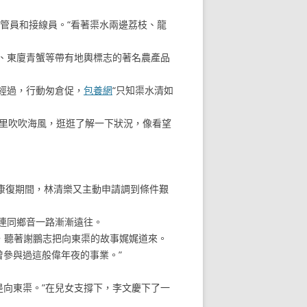
管員和接線員。“看著渠水兩邊荔枝、龍
、東廈青蟹等帶有地輿標志的著名農產品
經過，行動匆倉促，
包養網
“只知渠水清如
里吹吹海風，逛逛了解一下狀況，像看望
康復期間，林清樂又主動申請調到條件艱
連同鄉音一路漸漸遠往。
，聽著謝鵬志把向東渠的故事娓娓道來。
曾參與過這般偉年夜的事業。”
向東渠。”在兒女支撐下，李文慶下了一