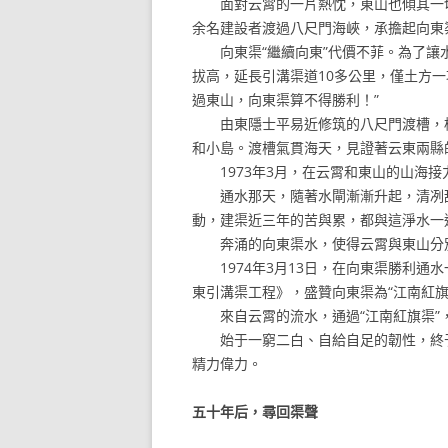
面對云霄的一片熱忱，東山也傾其一切
余名建設者渡過八尺門海峽，承擔起向東
向東渠“繼續向東”代價不菲。為了讓水
拔高，延長引溝渠道10多公里，僅土方一
過東山，向東渠算不得勝利！”
由東隱士平易近修筑的八尺門渡槽，橫懸
和小島。渡槽氣貫海天，見證著云東兩縣
1973年3月，在云霄和東山的山海接
通水那天，隨著水閘漸漸升起，清冽甜
動，建渠近三年的苦與累，都與這淨水一道
奔涌的向東渠水，使得云霄與東山分別
1974年3月13日，在向東渠勝利通
東引溝渠工程》，盛贊向東渠為“江南紅旗
來自云霄的流水，通過“江南紅旗渠”，
始于一窮二白、自給自足的韌性，終于
精力偉力。
五十年后，尋回渠聲