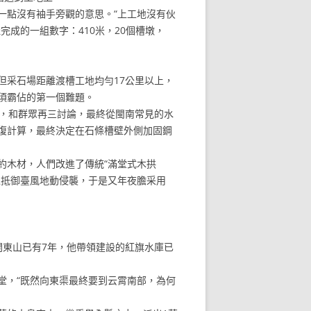
點沒有袖手旁觀的意思。“上工地沒有伙
成的一組數字：410米，20個槽墩，
采石場距離渡槽工地均勻17公里以上，
須霸佔的第一個難題。
，和群眾再三討論，最終從閩南常見的水
復計算，最終決定在石條槽壁外側加固鋼
木材，人們改進了傳統“滿堂式木拱
以抵御臺風地動侵襲，于是又年夜膽采用
開東山已有7年，他帶領建設的紅旗水庫已
，“既然向東渠最終要到云霄南部，為何