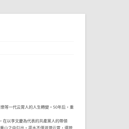
樂等一代云霄人的人生轉變。50年后，重
，在以李文慶為代表的共產黨人的帶領
從重山之中引出。渠水不僅滋潤云霄，還跨