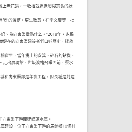
戴上老花鏡，一收拾就進進廢寢忘食的狀
睹”的渡槽，更生敬意。在李文慶等一批
、為向東渠做點什么。”2018年，謝鵬
織健在的向東渠建設者們口述歷史，拯救
璃櫥窗里，當年挑土的畚箕、碎石的鉆機、
。走出展現館，世坂渡槽飛躍面前，渠水
城和向東渠都是年夜工程，但長城是封建
在向東渠下游開建峰頭水庫。
庫建設，位于向東渠下游的馬鋪鄉10個村