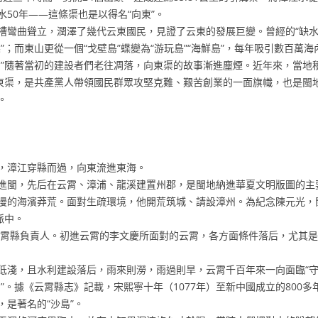
50年——這條渠也是以得名“向東”。
曲聳立，潤澤了幾代云東國民，見證了云東的發展巨變。曾經的“缺水縣
”；而東山更從一個“戈壁島”蝶變為“游玩島”“海鮮島”，每年吸引數百萬
隨著當初的建設者們老往凋落，向東渠的故事漸進塵煙。近年來，當地積
向東渠，是共產黨人帶領國民群眾攻堅克難、艱苦創業的一面旗幟，也是閩
。
，漳江穿縣而過，向東流進東海。
閩，先后在云霄、漳浦、龍溪建置州郡，是閩地納進華夏文明版圖的主
海濱莽荒。面對生疏環境，他開荒筑城、請設漳州。為紀念陳元光，閩
脈中。
霄縣負責人。初進云霄的李文慶所面對的云霄，各方面條件落后，尤其是“
，且水利建設落后，雨來則澇，雨過則旱，云霄千百年來一向面臨“守
”。據《云霄縣志》記載，宋熙寧十年（1077年）至新中國成立的800多
是著名的“沙島”。