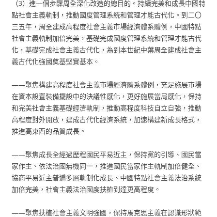
（3）進一個步驟周全深化改造的總目的。持續完美和成長中國特
點社會主義軌制，推動國度管理系統和管理才能古代化。到二〇
三五年，周全建成高程度社會主義市場經濟體系體例，中國特點
社會主義軌制加倍完美，基礎完成國度管理系統和管理才能古代
化，基礎完成社會主義古代化，為到本世紀中葉周全建成社會主
義古代化強國奠基堅實基本。
——聚焦構建高程度社會主義市場經濟體系體例，充足施展市場
在資本設置裝備擺設中的決議性感化，更好施展當局感化，保持
和完美社會主義基礎經濟軌制，推動高程度科技自立自強，推動
高程度對外開放，建成古代化經濟系統，加速構建新成長格式，
推進高東西的品質成長。
——聚焦成長全經過歷程國民平易近主，保持黨的引導、國民當
家作主、依法治國無機同一，推進國民當家作主軌制加倍健全、
協商平易近主普遍多層軌制化成長、中國特點社會主義法治系統
加倍完美，社會主義法治國度扶植到達更高程度。
——聚焦扶植社會主義文明強國，保持馬克思主義在認識形狀範