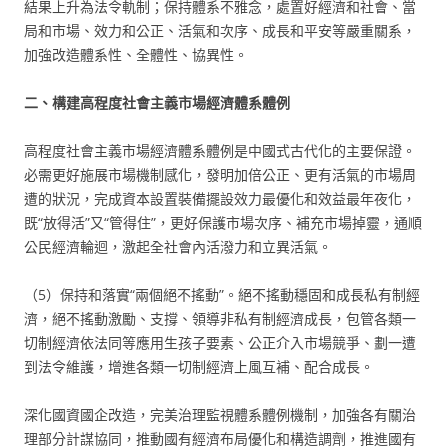
結果上升為法令軌制；保持體系不雅念，處置好經濟和社會、當
局和市場、效力和公正、活氣和次序、成長和平安等嚴重關系，
加強改造體系性、全體性、協異性。
二、構建高程度社會主義市場經濟體系體例
高程度社會主義市場經濟體系體例是中國式古代化的主要保證。
必需更好施展市場機制感化，發明加倍公正、更有活氣的市場周
遭的狀況，完成資本設置裝備擺設效力最優化和效益最年夜化，
既“放得活”又“管得住”，更好保護市場次序、補充市場掉靈，通順
公民經濟輪迴，激起全社會內活潑力和立異活氣。
（5）保持和落實“兩個絕不搖動”。絕不搖動穩固和成長私有制經
濟，絕不搖動激勵、支撐、領導非私有制經濟成長，包管各類一
切制經濟依法同等應用生孩子要素、公正介入市場競爭、劃一遭
到法令維護，增進各類一切制經濟上風互補、配合成長。
深化國資國企改造，完美治理監視體系體例機制，加強各有關治
理部分計謀協同，推動國有經濟布局優化和構造調劑，推進國有