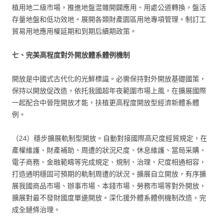
植用地二級市場，推進地盤混雜開闢應用、用處公道轉換，盤活
存量地盤和低功效地。展開各類財產園區用地專項管理。制訂工
貿易用地應用權延期和到期后續期政策。
七、完美高程度對外開放體系體例機制
開放是中國式古代化的光鮮標識。必需保持對外開放基礎國策，
保持以開放促改造，依托我國超年夜範圍市場上風，在擴展國際
一起配合中晉陞開放才能，扶植更高程度開放型經濟新體系體
例。
（24）穩步擴展軌制型開放。自動對接國際高尺度經貿規定，在
產權維護、財產補助、周遭的狀況尺度、休息維護、當局采購、
電子商務、金融範疇等完成規定、規制、治理、尺度相通相容，
打造通明穩固可預期的軌制周遭的狀況。擴展自立開放，有序擴
展我國商品市場、辦事市場、本錢市場、勞務市場等對外開放，
擴展對最不發財國度單邊開放。深化援外體系體例機制改造，完
成全鏈條治理。