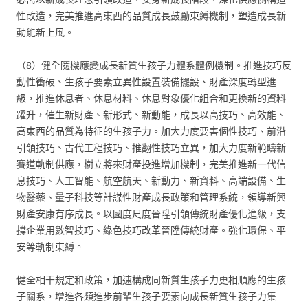
性改造，完美推進高東西的品質成長鼓勵束縛機制，塑造成長新
動能新上風。
（8）健全隨機應變成長新質生孩子力體系體例機制。推進技巧反
動性衝破、生孩子要素立異性設置裝備擺設、財產深度轉型進
級，推進休息者、休息材料、休息對象優化組合和更換新的資料
躍升，催生新財產、新形式、新動能，成長以高技巧、高效能、
高東西的品質為特征的生孩子力。加大力度要害個性技巧、前沿
引領技巧、古代工程技巧、推翻性技巧立異，加大力度新範疇新
賽道軌制供應，樹立將來財產投進增加機制，完美推進新一代信
息技巧、人工智能、航空航天、新動力、新資料、高端設備、生
物醫藥、量子科技等計謀性財產成長政策和管理系統，領導新興
財產安康有序成長。以國度尺度晉陞引領傳統財產優化進級，支
撐企業用數智技巧、綠色技巧改革晉陞傳統財產。強化環保、平
安等軌制束縛。
健全相干規定和政策，加速構成同新質生孩子力更相順應的生孩
子關系，增進各類進步前輩生孩子要素向成長新質生孩子力集