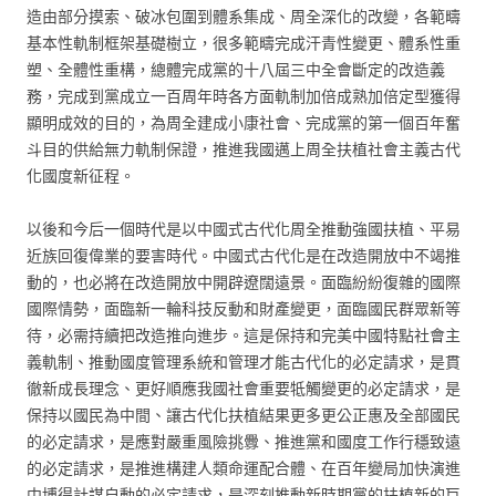
造由部分摸索、破冰包圍到體系集成、周全深化的改變，各範疇
基本性軌制框架基礎樹立，很多範疇完成汗青性變更、體系性重
塑、全體性重構，總體完成黨的十八屆三中全會斷定的改造義
務，完成到黨成立一百周年時各方面軌制加倍成熟加倍定型獲得
顯明成效的目的，為周全建成小康社會、完成黨的第一個百年奮
斗目的供給無力軌制保證，推進我國邁上周全扶植社會主義古代
化國度新征程。
以後和今后一個時代是以中國式古代化周全推動強國扶植、平易
近族回復偉業的要害時代。中國式古代化是在改造開放中不竭推
動的，也必將在改造開放中開辟遼闊遠景。面臨紛紛復雜的國際
國際情勢，面臨新一輪科技反動和財產變更，面臨國民群眾新等
待，必需持續把改造推向進步。這是保持和完美中國特點社會主
義軌制、推動國度管理系統和管理才能古代化的必定請求，是貫
徹新成長理念、更好順應我國社會重要牴觸變更的必定請求，是
保持以國民為中間、讓古代化扶植結果更多更公正惠及全部國民
的必定請求，是應對嚴重風險挑釁、推進黨和國度工作行穩致遠
的必定請求，是推進構建人類命運配合體、在百年變局加快演進
中博得計謀自動的必定請求，是深刻推動新時期黨的扶植新的巨