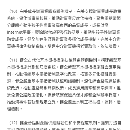
（10）完美成長辦事業體系體例機制。完美支撐辦事業成長政策
系統，優化辦事業核算，推動辦事業尺度化扶植。聚焦重點環節
分範疇推動生孩子性辦事業高東西的品質成長，成長財產
internet平臺，廢除跨地域運營行政壁壘，推動生孩子性辦事業
融會成長。健全加速生涯性辦事業多樣化成長機制。完美中介辦
事機構律例軌制系統，增進中介辦事機構老實取信、依法履責。
（11）健全古代化基本舉措措施扶植體系體例機制。構建新型基
本舉措措施計劃和尺度系統，健全新型基本舉措措施融會應用機
制，推動傳統基本舉措措施數字化改革，拓寬多元化投融資渠
道，健全嚴重基本舉措措施扶植和諧機制。深化綜合路況運輸系
統改造，推動鐵路體系體例改造，成長通用航空和高空經濟，推
進免費公路政策優化。進步航運保險承保才能和全球辦事程度，
推動海事仲裁軌制規定立異。健全嚴重水利工程扶植、運轉、治
理機制。
（12）健全晉陞財產鏈供給鏈韌性和平安程度軌制。抓緊打造自
立可控的財產鏈供給鏈，健全強化集成電路、產業母機、醫療設