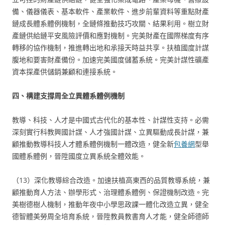
備、儀器儀表、基本軟件、產業軟件、進步前輩資料等重點財產
鏈成長體系體例機制，全鏈條推動技巧攻關、結果利用。樹立財
產鏈供給鏈平安風險評價和應對機制。完美財產在國際梯度有序
轉移的協作機制，推進轉出地和承接天時益共享。扶植國度計謀
腹地和要害財產備份。加速完美國度儲蓄系統。完美計謀性礦產
資本探產供儲銷兼顧和連接系統。
四、構建支撐周全立異體系體例機制
教導、科技、人才是中國式古代化的基本性、計謀性支持。必需
深刻實行科教興國計謀、人才強國計謀、立異驅動成長計謀，兼
顧推動教導科技人才體系體例機制一體改造，健全新
包養網
型舉
國體系體例，晉陞國度立異系統全體效能。
（13）深化教導綜合改造。加速扶植高東西的品質教導系統，兼
顧推動育人方法、辦學形式、治理體系體例、保證機制改造。完
美樹德樹人機制，推動年夜中小學思政課一體化改造立異，健全
德智體美勞周全培育系統，晉陞教員教書育人才能，健全師德師