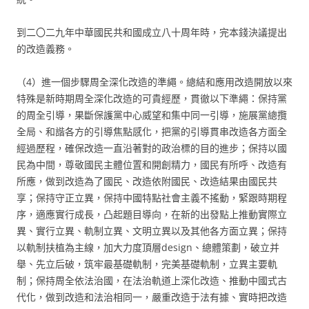
到二〇二九年中華國民共和國成立八十周年時，完本錢決議提出
的改造義務。
（4）進一個步驟周全深化改造的準繩。總結和應用改造開放以來
特殊是新時期周全深化改造的可貴經歷，貫徹以下準繩：保持黨
的周全引導，果斷保護黨中心威望和集中同一引導，施展黨總攬
全局、和諧各方的引導焦點感化，把黨的引導貫串改造各方面全
經過歷程，確保改造一直沿著對的政治標的目的進步；保持以國
民為中間，尊敬國民主體位置和開創精力，國民有所呼、改造有
所應，做到改造為了國民、改造依附國民、改造結果由國民共
享；保持守正立異，保持中國特點社會主義不搖動，緊跟時期程
序，適應實行成長，凸起題目導向，在新的出發點上推動實際立
異、實行立異、軌制立異、文明立異以及其他各方面立異；保持
以軌制扶植為主線，加大力度頂層design、總體策劃，破立并
舉、先立后破，筑牢最基礎軌制，完美基礎軌制，立異主要軌
制；保持周全依法治國，在法治軌道上深化改造、推動中國式古
代化，做到改造和法治相同一，嚴重改造于法有據、實時把改造