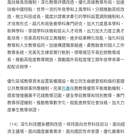
風扶植長效機制，深化教導評價改造。優化高級教導布局，加速
扶植中國特點、世界一流的年夜學和上風學科。分類推動高校改
造，樹立科技成長、國度計謀需求牽引的學科設置調劑機制和人
才培育形式，超凡布局急需學科專門研究，加大力度基本學科、
新興學科、穿插學科扶植和拔尖人才培育，出力加大力度立異才
能培育。完美高校科技立異機制，進步結果轉化效能。強化科技
教導和人文教導協同。加速構建職普融通、產教融會的個人工作
教導系統。完美先生練習實行軌制。領導規范平易近辦教導成
長。推動高程度教導開放，激勵國外高程度理工類年夜學來華一
起配合辦學。
優化區域教導資本設置裝備擺設，樹立同生齒變更相和諧的基礎
公共教導辦事供應機制。完美
包養
任務教導優質平衡推動機制，
摸索慢慢擴展不花錢教導范圍。健全學前教導和特別教導、專門
教導保證機制。推動教導數字化，賦能進修型社會扶植，加大力
度畢生教導保證。
（14）深化科技體系體例改造。保持面向世界科技前沿、面向經
濟主疆場、面向國度嚴重需求、面向國民性命安康，優化嚴重科