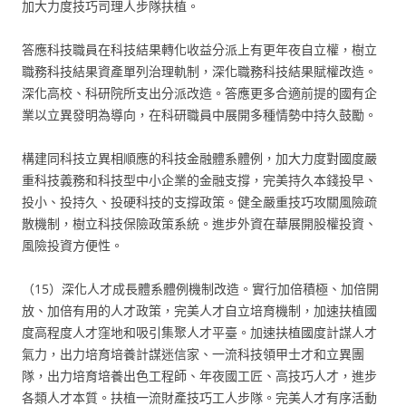
加大力度技巧司理人步隊扶植。
答應科技職員在科技結果轉化收益分派上有更年夜自立權，樹立
職務科技結果資產單列治理軌制，深化職務科技結果賦權改造。
深化高校、科研院所支出分派改造。答應更多合適前提的國有企
業以立異發明為導向，在科研職員中展開多種情勢中持久鼓勵。
構建同科技立異相順應的科技金融體系體例，加大力度對國度嚴
重科技義務和科技型中小企業的金融支撐，完美持久本錢投早、
投小、投持久、投硬科技的支撐政策。健全嚴重技巧攻關風險疏
散機制，樹立科技保險政策系統。進步外資在華展開股權投資、
風險投資方便性。
（15）深化人才成長體系體例機制改造。實行加倍積極、加倍開
放、加倍有用的人才政策，完美人才自立培育機制，加速扶植國
度高程度人才窪地和吸引集聚人才平臺。加速扶植國度計謀人才
氣力，出力培育培養計謀迷信家、一流科技領甲士才和立異團
隊，出力培育培養出色工程師、年夜國工匠、高技巧人才，進步
各類人才本質。扶植一流財產技巧工人步隊。完美人才有序活動