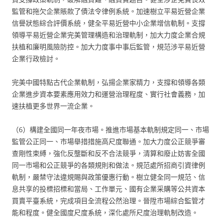
監管和拖欠企業賬款了債法令律例系統。加速樹立平易近營企業
信譽狀態綜合評價系統，健全平易近營中小企業增信軌制。支撐
領導平易近營企業完美管理構造和治理軌制，加大力度企業合規
扶植和廉明風險防控。加大力度事中事后監管，規范涉平易近營
企業行政檢討。
完美中國特點古代企業軌制，弘揚企業家精力，支撐和領導各類
企業進步資本要素應用效力和運營治理程度、實行社會義務，加
速扶植更多世界一流企業。
（6）構建全國同一年夜市場。推進市場基本軌制規定同一、市場
監管公正同一、市場舉措措施高尺度聯通。加大力度公正競爭審
查剛性束縛，強化反壟斷和反不合法競爭，清算和廢止妨害全國
同一市場和公正競爭的各類規則和做法。規范處所招商引資律例
軌制，嚴禁守法違規賜與政策優惠行動。樹立健全同一規范、信
息共享的投標招標和當局、工作單元、國有企業采購等公共資本
買賣平臺系統，完成項目全流程公然治理。晉陞市場綜合監管才
能和程度。健全國度尺度系統，深化處所尺度治理軌制改造。