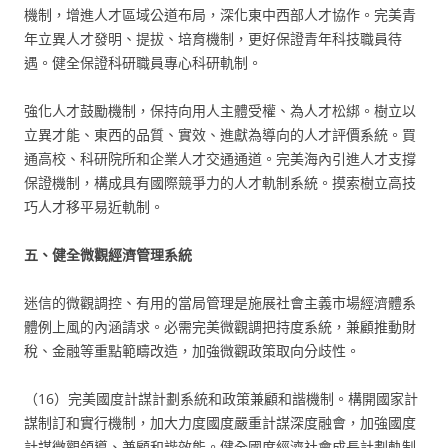
機制，增進人才區域公道布局，深化東中西部人才協作。完美青
年立異人才發明、提拔、培育機制，更好保證青年科技職員待
遇。健全保證科研職員專心科研軌制。
強化人才鼓勵機制，保持向用人主體受權、為人才松綁。樹立以
立異才能、東西的品質、實效、進獻為導向的人才評價系統。買
通高校、科研院所和企業人才交通通道。完美海內引進人才支撐
保證機制，構成具有國際競爭力的人才軌制系統。摸索樹立高技
巧人才移平易近軌制。
五、健全微觀經濟管理系統
迷信的微觀調控、有用的當局管理是施展社會主義市場經濟體系
體例上風的內涵請求。必需完美微觀調把持度系統，兼顧推動財
稅、金融等重點範疇改造，加強微觀政策取向分歧性。
（16）完美國度計謀計劃系統和政策兼顧和諧機制。構開國家計
謀制訂和實行機制，加大力度國度嚴重計謀深度融會，加強國度
計謀微觀領導、兼顧和諧效能。健全國度經濟社會成長計劃軌制