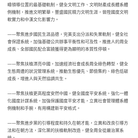
疇領導位置的最基礎軌制，健全文明工作、文明財產成長體系體
例機制，推進文明繁華，豐盛國民精力文明生涯，晉陞國度文明
軟實力和中漢文化影響力。
——聚焦進步國民生涯品德，完美支出分派和失業軌制，健全社
會保證系統，加強基礎公共辦事平衡性和可及性，推進人的周全
成長、全部國民配合富饒獲得更為顯明的本質性停頓。
——聚焦扶植漂亮中國，加速經濟社會成長周全綠色轉型，健全
生態周遭的狀況管理系統，推動生態優先、節儉集約、綠色低碳
成長，增進人與天然協調共生。
——聚焦扶植更高程度安然中國，健全國度平安系統，強化一體
化國度計謀系統，加強保護國度平安才能，立異社會管理體系體
例機制和手腕，有用構建新平安格式。
——聚焦進步黨的引導程度和持久在朝才能，立異和改良引導方
法和在朝方法，深化黨的扶植軌制改造，健全周全從嚴治黨系
統。