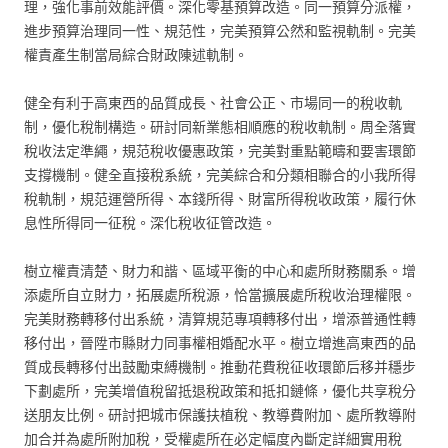
理，強化事前效能評價。深化零基預算改造。同一預算分派權，
進步預算治理同一性、規范性，完美預算公然和監視軌制。完美
權責產生制當局綜合財政陳述軌制。
健全有利于高東西的品質成長、社會公正、市場同一的稅收軌
制，優化稅制構造。研討同新業態相順應的稅收軌制。周全落實
稅收法定準繩，規范稅收優惠政策，完美對重點範疇和要害環節
支撐機制。健全直接稅系統，完美綜合和分類相聯合的小我所得
稅軌制，規范運營所得、本錢所得、財富所得稅收政策，履行休
息性所得同一征稅。深化稅收征管改造。
樹立權責清楚、財力和諧、區域平衡的中心和處所財務關系。增
添處所自立財力，拓展處所稅源，恰當擴展處所稅收治理權限。
完美財務轉移付出系統，清算規范專項轉移付出，增添普通性轉
移付出，晉陞市縣財力同事權相婚配水平。樹立增進高東西的品
質成長轉移付出鼓勵束縛機制。推動花費稅征收環節后移并穩步
下劃處所，完美增值稅留抵退稅政策和抵扣鏈條，優化共享稅分
送朋友比例。研討把城市保護扶植稅、教導費附加、處所教導附
加合并為處所附加稅，受權處所在必定幅度內斷定詳細實用稅