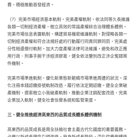
費，積極推動首發經濟。
（7）完美市場經濟基本軌制。完美產權軌制，依法同等久長維護
各類一切制經濟產權，樹立高效的常識產權綜合治理體系體例。
完美市場信息表露軌制，構建貿易機密維護軌制。對侵略各類一
切制經濟產權和符合法規好處的行動履行同責同罪同罰，完美處
分性賠還償付軌制。加大力度產權法律司法維護，避免和改正應
用行政、刑事手腕干涉經濟膠葛，健全依法鑒別改正涉企冤錯案
件機制。
完美市場準進軌制，優化新業態新範疇市場準進周遭的狀況。深
化注冊本錢認繳掛號軌制改造，履行依法定期認繳。健全企業破
產機制，摸索樹立小我破產軌制，推動企業注銷配套改造，完美
企業加入軌制。健全社會信譽系統和監管束度。
三、健全推進經濟高東西的品質成長體系體例機制
高東西的品質成長是周全扶植社會主義古代化國度的重要義務。
必需以新成長理念引領改造，安身新成長階段，深化供應側構造