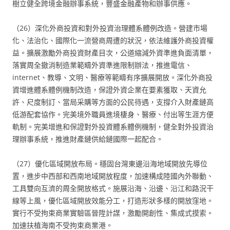
樹立健全跨境金融辦事系統，豐盛金融產物和辦事供應。
（26）深化外商投資和對外投資治理體系體例改造。營建市場
化、法治化、國際化一流營商周遭的狀況，依法維護外商投資權
益。擴展激勵外商投資財產目次，公道縮減外資準進負面清單，
落實周全撤消制造業範疇外資準進限制辦法，推進電信、
internet、教導、文明、醫療等範疇有序擴展開放。深化外商投
資增進體系體例機制改造，保證外資企業在要素獲取、天資允
許、尺度制訂、當局采購等方面的公民待遇，支撐介入財產鏈高
低游配套協作。完美境外職員進境棲身、醫療、付出等生涯方便
軌制。完美增進和保證對外投資體系體例機制，健全對外投資治
理辦事系統，推進財產鏈供給鏈國際一起配合。
（27）優化區域開放布局。穩固台灣東邊沿海地域開放先導位
置，進步中西部和西南地域開放程度，加速構成陸國內外聯動、
工具雙向互濟的周全開放格式。施展沿海、沿邊、沿江和路況干
線等上風，優化區域開放效能分工，打造形狀多樣的開放窪地。
實行不受拘束商業實驗區晉陞計謀，激勵開創性、集成式摸索。
加速扶植海南不受拘束商業港。