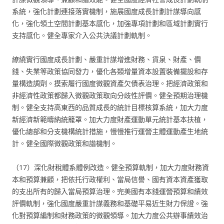
系統，強化計劃連接落實機制，施展國度成長計劃計謀導向感
化，強化領土空間計劃基本感化，加強專項計劃和區域計劃實行
支持感化。健全專家介入公共決議計劃軌制。
繚繞實行國度成長計劃、嚴重計謀增進財務、貨泉、財產、價
錢、失業等政策協同發力，優化各類增量資本設置裝備擺設和存
量構造調劑。摸索履行國度微觀資產欠債表治理。把經濟政策和
非經濟性政策都歸入微觀政策取向分歧性評價。健全預期治理機
制。健全支持高東西的品質成長的統計目標核算系統，加大力度
新經濟新範疇納統籠罩。加大力度財產運動單元統計基本扶植，
優化總部和分支機構統計措施，慢慢推行運營主體運動產生地統
計。健全國際微觀政策和諧機制。
（17）深化財稅體系體例改造。健全預算軌制，加大力度財務資
本和預算兼顧，把依托行政權利、當局信譽、國有資本資產獲取
的支出所有的歸入當局預算治理。完美國有本錢運營預算和績效
評價軌制，強化國度嚴重計謀義務和基礎平易近生財力保證。強
化對預算編制和財務政策的微觀領導。加大力度公共辦事績效治