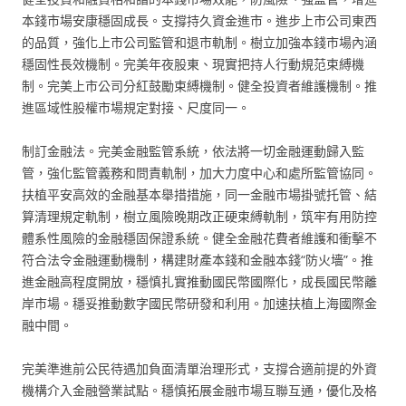
本錢市場安康穩固成長。支撐持久資金進市。進步上市公司東西
的品質，強化上市公司監管和退市軌制。樹立加強本錢市場內涵
穩固性長效機制。完美年夜股東、現實把持人行動規范束縛機
制。完美上市公司分紅鼓勵束縛機制。健全投資者維護機制。推
進區域性股權市場規定對接、尺度同一。
制訂金融法。完美金融監管系統，依法將一切金融運動歸入監
管，強化監管義務和問責軌制，加大力度中心和處所監管協同。
扶植平安高效的金融基本舉措措施，同一金融市場掛號托管、結
算清理規定軌制，樹立風險晚期改正硬束縛軌制，筑牢有用防控
體系性風險的金融穩固保證系統。健全金融花費者維護和衝擊不
符合法令金融運動機制，構建財產本錢和金融本錢“防火墻”。推
進金融高程度開放，穩慎扎實推動國民幣國際化，成長國民幣離
岸市場。穩妥推動數字國民幣研發和利用。加速扶植上海國際金
融中間。
完美準進前公民待遇加負面清單治理形式，支撐合適前提的外資
機構介入金融營業試點。穩慎拓展金融市場互聯互通，優化及格