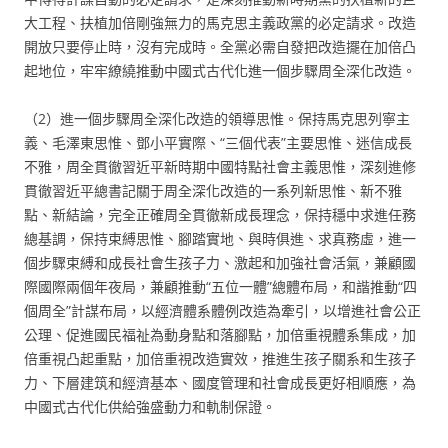
大工程、扶植加倍剛強無力的馬克思主義政黨的必定請求。改造
開放只要停止時，沒有完成時。全黨必需自發把改造擺在加倍凸
起地位，牢牢繚繞推動中國式古代化進一個步驟周全深化改造。
（2）進一個步驟周全深化改造的領導思惟。保持馬克思列寧主
義、毛澤東思惟、鄧小平實際、“三個代表”主要思惟、迷信成長
不雅，周全貫徹習近平新時期中國特點社會主義思惟，深刻進修
貫徹習近平總書記關于周全深化改造的一系列新思惟、新不雅
點、新結論，完全正確周全貫徹新成長理念，保持穩中求進任務
總基調，保持束縛思惟、腳踏實地、與時俱進、求真務虛，進一
個步驟束縛和成長社會生孩子力、激起和加強社會活氣，兼顧國
際國際兩個年夜局，兼顧推動“五位一體”總體布局，和諧推動“四
個周全”計謀布局，以經濟體系體例改造為牽引，以增進社會公正
公理、促進國民福祉為動身點和落腳點，加倍重視體系集成，加
倍重視凸起重點，加倍重視改造實效，推進生孩子關系和生孩子
力、下層建筑和經濟基本、國度管理和社會成長更好相順應，為
中國式古代化供給強盛動力和軌制保證。