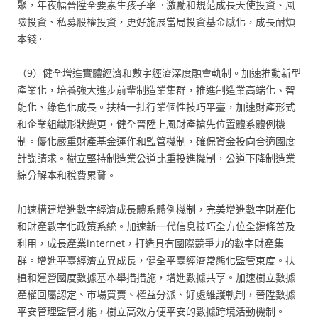
聚，年夜幅晉陞全要素生孩子率。激勵和規范成長天使投資、風
險投資、私募股權投資，更好施展當局投資基金感化，成長耐煩
本錢。
（9）健全增進實體經濟和數字經濟深度融會軌制。加速推動新型
產業化，培養強大進步前輩制造業集群，推進制造業高端化、智
能化、綠色化成長。扶植一批行業個性技巧平臺，加速財產形式
和企業組織形狀變更，健全晉陞上風財產搶先位置體系體例機
制。優化嚴重財產基金運作和監管機制，確保資金投向合適國度
計謀請求。樹立堅持制造業公道比重投進機制，公道下降制造業
綜分解本和稅費累贅。
加速構建增進數字經濟成長體系體例機制，完美增進數字財產化
和財產數字化政策系統。加速新一代信息技巧全方位全鏈條普及
利用，成長產業internet，打造具有國際競爭力的數字財產集
群。增進平臺經濟立異成長，健全平臺經濟常態化監管束度。扶
植和運營國度數據基本舉措措施，增進數據共享。加速樹立數據
產權回屬認定、市場買賣、權益分派、好處維護軌制，晉陞數據
平安管理監管才能，樹立高效方便平安的數據跨境活動機制。