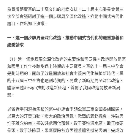
為貫徹落實黨的二十高文出的計謀安排，二十屆中心委員會第三
次全部會議研討了進一個步驟周全深化改造、推動中國式古代化
題目，作出如下決議。
一、進一個步驟周全深化改造、推動中國式古代化的嚴重意義和
總體請求
（1）進一個步驟周全深化改造的主要性和需要性。改造開放是黨
和國民工作年夜踏步遇上時期的主要寶貝。黨的十一屆三中全會
是劃時期的，開啟了改造開放和社會主義古代化扶植新時代。黨
的十八屆三中全會也是劃時期的，開啟了新時期周全深化改造、
體系全體design推動改造新征程，首創了我國改造開放全新局
勢。
以習近平同道為焦點的黨中心連合率領全黨三軍全國各族國民，
以巨大的汗青自動、宏大的政治勇氣、激烈的義務擔負，沖破思
惟不雅念約束，衝破好處固化藩籬，敢于突進深水區，敢于啃硬
骨頭，敢于涉險灘，果斷廢除各方面體系體例機制弊病，完成改