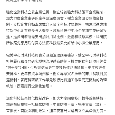
強化企業科技立異主體位置，樹立培養強大科技領軍企業機制，
加大力度企業主導的產學研深度融會，樹立企業研發預備金軌
制，支撐企業自動牽頭或介入國度科技攻關義務。構建增進專精
特新中小企業成長強大機制。激勵科技型中小企業加年夜研發投
進，進步研發所需支出加計扣除比例。激勵和領導高校、科研院
所依照先應用后付費方法把科技結果允許給中小微企業應用。
完美中心財務科技經費分派和治理應用機制，健全中心財務科技
打算履行和專門研究機構治理體系體例。擴展財務科研項目經費
“包干制”范圍，付與迷信家更年夜技巧道路決議權、更年夜經費
安排權、更年夜資本調劑權。樹立專家實名推舉的非共鳴項目挑
選機制。答應科研類工作單元履行比普通工作單元更機動的治理
軌制，摸索履行企業化治理。
深化科技結果轉化機制改造，加大力度國度技巧轉移系統扶植，
加速布局扶植一批概念驗證、中實驗證平臺，完美首臺（套）、
首批次、首版次利用政策，加年夜當局采購自立立異產物力度。