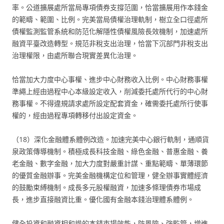
率。公道擴展處所當局專項債券支撐范圍，恰當擴展用作本錢金
的範疇、範圍、比例。完美當局債權治理軌制，樹立全口徑處所
債權監測監管系統和防范化解隱性債權風險長效機制，加速處所
融資平臺改造轉型。規范非稅支出治理，恰當下沉部門非稅支出
治理權限，由處所聯合現實差異化治理。
恰當加大力度中心事權、進步中心財務收入比例。中心財務事權
準繩上經由過程中心本級設定收入，削減委托處所代行的中心財
務事權。不得違規請求處所設定配套資金，確需委托處所行使事
權的，經由過程專項轉移付出設定資金。
（18）深化金融體系體例改造。加速完美中心銀行軌制，通順貨
泉政策傳導機制。積極成長科技金融、綠色金融、普惠金融、養
老金融、數字金融，加大力度對嚴重計謀、重點範疇、單薄環節
的優質金融辦事。完美金融機構定位和管理，健全辦事實體經濟
的鼓勵束縛機制。成長多元股權融資，加速多條理債券市場成
長，進步直接融資比重。優化國有金融本錢治理體系體例。
健全投資和融資相和諧的本錢市場效能，防風險、強監管，增進