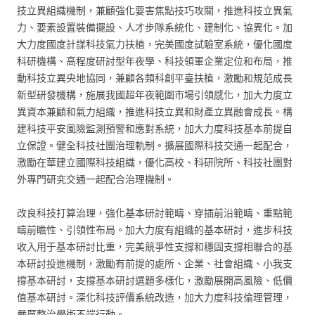
技立異組織機制，兼顧強化要害焦點技巧攻關，推進科技立異氣
力、要素設置裝備擺設、人才步隊系統化、建制化、協異化。加
大力度國度計謀科技氣力扶植，完美國度試驗室系統，優化國度
科研機構、高程度研討型年夜學、科技領軍企業定位和布局，推
動科技立異央地協同，兼顧各類科創平臺扶植，激勵和規范成長
新型研發機構，施展我國超年夜範圍市場引領感化，加大力度立
異資本兼顧和氣力組織，推進科技立異和財產立異融會成長。構
建科技平安風險監測預警和應對系統，加大力度科技基本前提自
立保證。健全科技社團治理軌制。擴展國際科技交通一起配合，
激勵在華建立國際科技組織，優化高校、科研院所、科技社團對
外專門研究交通一起配合治理機制。
改良科技打算治理，強化基本研討範疇、穿插前沿範疇、重點範
疇前瞻性、引領性布局。加大力度有組織的基本研討，進步科技
收入用于基本研討比重，完美競爭性支撐和穩固支撐相聯合的基
本研討投進機制，激勵有前提的處所、企業、社會組織、小我支
撐基本研討，支撐基本研討選題多樣化，激勵展開高風險、低價
值基本研討。深化科技評價系統改造，加大力度科技倫理管理，
嚴厲整治學術不端行動。