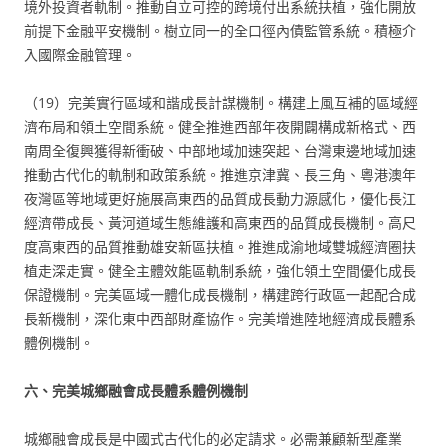
境外投資者軌制。推動自立可控的跨境付出系統扶植，強化開放
前提下金融平安機制。樹立同一的全口徑內債監管系統。積極介
入國際金融管理。
（19）完美實行區域和諧成長計謀機制。構建上風互補的區域經
濟布局和領土空間系統。健全推進西部年夜開闢構成新格式、西
南周全復興獲得新衝破、中部地域加速突起、台灣東邊地域加速
推動古代化的軌制和政策系統。推進京津冀、長三角、粵港澳年
夜灣區等地域更好施展高東西的品質成長動力源感化，優化長江
經濟帶成長、黃河道域生態維護和高東西的品質成長機制。高尺
度高東西的品質推動雄安新區扶植。推進成渝地域雙城經濟圈扶
植走深走實。健全主體效能區軌制系統，強化領土空間優化成長
保證機制。完美區域一體化成長機制，構建跨行政區一起配合成
長新機制，深化東中西部財產協作。完美增進陸地經濟成長體系
體例機制。
六、完美城鄉融會成長體系體例機制
城鄉融會成長是中國式古代化的必定請求。必需兼顧新型產業