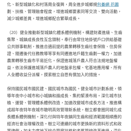
化、新型城鎮化和村落周全復興，周全進步城鄉規
包養網 花圃
劃、扶植、管理融會程度，增進城鄉要素同等交流、雙向活動，
減少城鄉差異，增進城鄉配合繁華成長。
（20）健全推動新型城鎮化體系體例機制。構建財產進級、生齒
集聚、城鎮成長良性互念頭制。奉行由常住地掛號戶口供給基礎
公共辦事軌制，推進合適前提的農業轉移生齒社會保險、住房保
證、隨遷後代任務教導等享有同遷進地戶籍生齒劃一權力，加速
農業轉移生齒市平易近化。保證進城落戶農人符合法規地盤權
益，依法保護進城落戶農人的地盤承包權、宅基地應用權、所有
人全體收益分派權，摸索樹立自愿有償加入的措施。
保持國民城市國民建、國民城市為國民。健全城市計劃系統，領
導年夜中小城市和小城鎮和諧成長、集約緊湊布局。深化城市扶
植、運營、管理體系體例改造，加速改變城市成長方法。推進構
成超年夜特年夜城市聰明高效管理新系統，樹立都會圈同城化成
長體系體例機制。深化付與特年夜鎮同生齒和經濟範圍相順應的
經濟社會治理權改造。樹立可連續的城市更換新的資料形式和政
策律例，加大力度地下綜合管廊扶植和老舊管線改革進級，深化