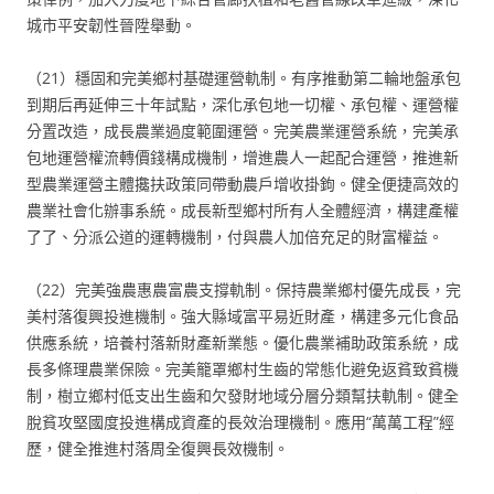
城市平安韌性晉陞舉動。
（21）穩固和完美鄉村基礎運營軌制。有序推動第二輪地盤承包
到期后再延伸三十年試點，深化承包地一切權、承包權、運營權
分置改造，成長農業過度範圍運營。完美農業運營系統，完美承
包地運營權流轉價錢構成機制，增進農人一起配合運營，推進新
型農業運營主體攙扶政策同帶動農戶增收掛鉤。健全便捷高效的
農業社會化辦事系統。成長新型鄉村所有人全體經濟，構建產權
了了、分派公道的運轉機制，付與農人加倍充足的財富權益。
（22）完美強農惠農富農支撐軌制。保持農業鄉村優先成長，完
美村落復興投進機制。強大縣域富平易近財產，構建多元化食品
供應系統，培養村落新財產新業態。優化農業補助政策系統，成
長多條理農業保險。完美籠罩鄉村生齒的常態化避免返貧致貧機
制，樹立鄉村低支出生齒和欠發財地域分層分類幫扶軌制。健全
脫貧攻堅國度投進構成資產的長效治理機制。應用“萬萬工程”經
歷，健全推進村落周全復興長效機制。