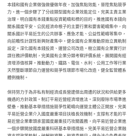
本錢和國有企業做強做優做年夜，加強焦點效能，晉陞焦點競爭
力。進一個步驟了了分歧類型國有企業效能定位，完美主責主業
治理，明白國有本錢重點投資範疇和標的目的。推進國有本錢向
關系國度平安、公民經濟命根子的主要行業和要害範疇集中，向
關系國計平易近生的公共辦事、應急才能、公益性範疇等集中，
向前瞻性計謀性新興財產集中。健全國有企業推動原始立異軌制
設定。深化國有本錢投資、運營公司改造。樹立國有企業實行計
謀任務評價軌制，完美國有企業分類考察評價系統，展開國有經
濟增添值核算。推動動力、鐵路、電信、水利、公用工作等行業
天然壟斷環節自力運營和競爭性環節市場化改造，健全監管體系
體例機制。
保持努力于為非私有制經濟成長營建傑出周遭的狀況和供給更多
機遇的方針政策。制訂平易近營經濟增進法。深刻廢除市場準進
壁壘，推動基本舉措措施競爭性範疇向運營主體公正開放，完美
平易近營企業介入國度嚴重項目扶植長效機制。支撐有才能的平
易近營企業牽頭承當國度嚴重技巧攻關義務，向平易近營企業進
一個步驟開放國度嚴重科研基本舉措措施。完美平易近營企業融
資支撐政策軌制，破解融資難、融資貴題目。健全涉企免費長效