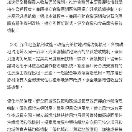
加速健全種糧農人收益保證機制，推進食糧等主要農產物價錢堅
持在公道程度。兼顧樹立食糧產銷區省際橫向好處抵償機制，在
主產區好處抵償上邁出本質程序。兼顧推動食糧購銷和儲蓄治理
體系體例機制改造，樹立監管新形式。健全食糧和食品節儉長效
機制。
（23）深化地盤軌制改造。改造完美耕地占補均衡軌制，各類耕
地占用歸入同一治理，完美彌補耕地東西的品質驗收機制，確保
到達均衡尺度。完美高尺度農田扶植、驗收、管護機制。健全保
證耕地用于蒔植基礎農作物治理系統。答應農戶符合法規擁有的
住房經由過程出租、進股、一起配合等方法盤活應用。有序推動
鄉村所有人全體運營性扶植用地進市改造，健全地盤增值收益分
派機制。
優化地盤治理，健全同微觀政策和區域成長高效連接的地盤治理
軌制，優先保證主導財產、嚴重項目公道用地，使上風地域有更
年夜成長空間。樹立新增城鎮扶植用地目標設置裝備擺設同常住
生齒增添和諧機制。摸索國度集中墾造耕地定向用于特定項目和
地域落實占補均衡機制。優化城市工貿易地盤應用，加速成長扶