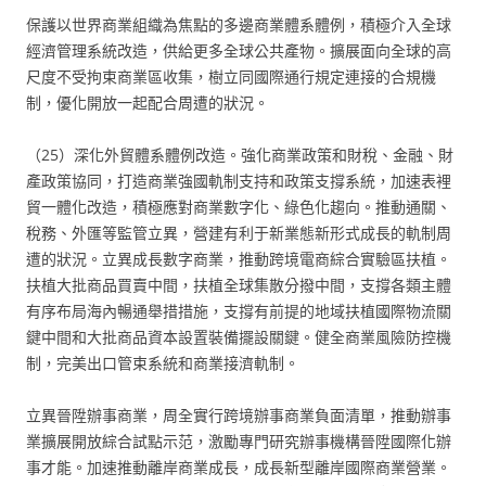
保護以世界商業組織為焦點的多邊商業體系體例，積極介入全球
經濟管理系統改造，供給更多全球公共產物。擴展面向全球的高
尺度不受拘束商業區收集，樹立同國際通行規定連接的合規機
制，優化開放一起配合周遭的狀況。
（25）深化外貿體系體例改造。強化商業政策和財稅、金融、財
產政策協同，打造商業強國軌制支持和政策支撐系統，加速表裡
貿一體化改造，積極應對商業數字化、綠色化趨向。推動通關、
稅務、外匯等監管立異，營建有利于新業態新形式成長的軌制周
遭的狀況。立異成長數字商業，推動跨境電商綜合實驗區扶植。
扶植大批商品買賣中間，扶植全球集散分撥中間，支撐各類主體
有序布局海內暢通舉措措施，支撐有前提的地域扶植國際物流關
鍵中間和大批商品資本設置裝備擺設關鍵。健全商業風險防控機
制，完美出口管束系統和商業接濟軌制。
立異晉陞辦事商業，周全實行跨境辦事商業負面清單，推動辦事
業擴展開放綜合試點示范，激勵專門研究辦事機構晉陞國際化辦
事才能。加速推動離岸商業成長，成長新型離岸國際商業營業。