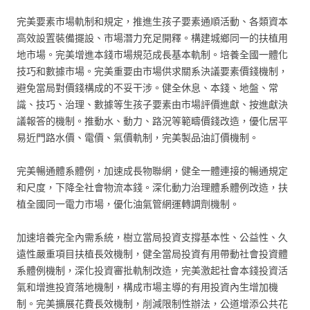
完美要素市場軌制和規定，推進生孩子要素通順活動、各類資本
高效設置裝備擺設、市場潛力充足開釋。構建城鄉同一的扶植用
地市場。完美增進本錢市場規范成長基本軌制。培養全國一體化
技巧和數據市場。完美重要由市場供求關系決議要素價錢機制，
避免當局對價錢構成的不妥干涉。健全休息、本錢、地盤、常
識、技巧、治理、數據等生孩子要素由市場評價進獻、按進獻決
議報答的機制。推動水、動力、路況等範疇價錢改造，優化居平
易近門路水價、電價、氣價軌制，完美製品油訂價機制。
完美暢通體系體例，加速成長物聯網，健全一體連接的暢通規定
和尺度，下降全社會物流本錢。深化動力治理體系體例改造，扶
植全國同一電力市場，優化油氣管網運轉調劑機制。
加速培養完全內需系統，樹立當局投資支撐基本性、公益性、久
遠性嚴重項目扶植長效機制，健全當局投資有用帶動社會投資體
系體例機制，深化投資審批軌制改造，完美激起社會本錢投資活
氣和增進投資落地機制，構成市場主導的有用投資內生增加機
制。完美擴展花費長效機制，削減限制性辦法，公道增添公共花