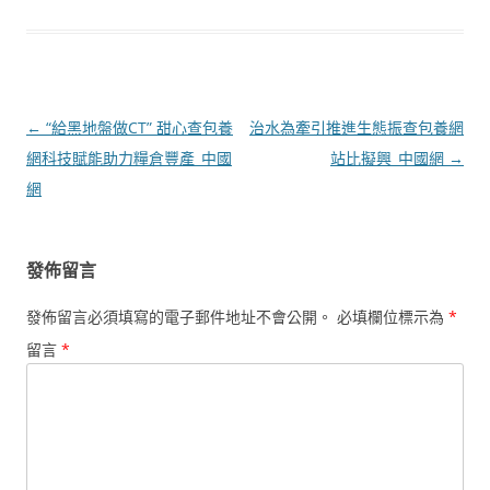
文
←
“給黑地盤做CT” 甜心查包養
治水為牽引推進生態振查包養網
章
網科技賦能助力糧倉豐產_中國
站比擬興_中國網
→
導
網
覽
發佈留言
發佈留言必須填寫的電子郵件地址不會公開。
必填欄位標示為
*
留言
*