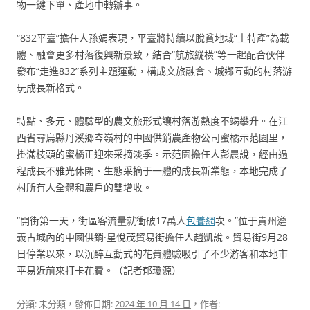
物一鍵下單、產地中轉辦事。
“832平臺”擔任人孫娟表現，平臺將持續以脫貧地域“土特產”為載
體、融會更多村落復興新景致，結合“航旅縱橫”等一起配合伙伴
發布“走進832”系列主題運動，構成文旅融會、城鄉互動的村落游
玩成長新格式。
特點、多元、體驗型的農文旅形式讓村落游熱度不竭攀升。在江
西省尋烏縣丹溪鄉岑嶺村的中國供銷農產物公司蜜橘示范園里，
掛滿枝頭的蜜橘正迎來采摘淡季。示范園擔任人彭晨說，經由過
程成長不雅光休閑、生態采摘于一體的成長新業態，本地完成了
村所有人全體和農戶的雙增收。
“開街第一天，街區客流量就衝破17萬人
包養網
次。”位于貴州遵
義古城內的中國供銷·星悅茂貿易街擔任人趙凱說。貿易街9月28
日停業以來，以沉醉互動式的花費體驗吸引了不少游客和本地市
平易近前來打卡花費。（記者郁瓊源）
分類: 未分類，發佈日期:
2024 年 10 月 14 日
，作者: