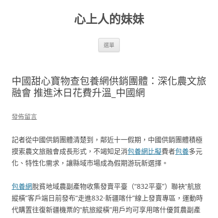
跳
至
心上人的妹妹
主
要
內
容
選單
中國甜心寶物查包養網供銷團體：深化農文旅
融會 推進沐日花費升溫_中國網
發佈留言
記者從中國供銷團體清楚到，鄰近十一假期，中國供銷團體積極
摸索農文旅融會成長形式，不竭知足消
包養網比擬
費者
包養
多元
化、特性化需求，讓縣域市場成為假期游玩新選擇。
包養網
脫貧地域農副產物收集發賣平臺（“832平臺”）聯袂“航旅
縱橫”客戶端日前發布“走進832·新疆喀什”線上發賣專區，運動時
代購置往復新疆機票的“航旅縱橫”用戶均可享用喀什優質農副產