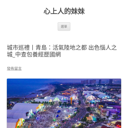
跳
至
心上人的妹妹
主
要
內
容
選單
城市巡禮丨青島：活氣陸地之都 出色惱人之
城_中查包養經歷國網
發佈留言