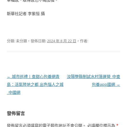
新華社記者 李紫恒 攝
分類: 未分類，發佈日期:
2024 年 8 月 22 日
，作者:
文
←
城市巡禮丨查甜心包養網青
汝陽整縣制試水村落運營_中查
章
島：活氣陸地之都 出色惱人之城
包養app國網
→
導
_中國網
覽
發佈留言
發佈留言必須填寫的電子郵件地址不會公開。
必填欄位標示為
*