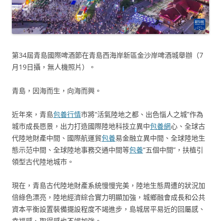
第34屆青島國際啤酒節在青島西海岸新區金沙岸啤酒城舉辦（7
月19日攝，無人機照片）。
青島，因海而生，向海而興。
近年來，青島
包養行情
市將“活氣陸地之都、出色惱人之城”作為
城市成長愿景，出力打造國際陸地科技立異中
包養網
心、全球古
代陸地財產中間、國際航運貿
包養
易金融立異中間、全球陸地生
態示范中間、全球陸地事務交通中間等
包養
“五個中間”，扶植引
領型古代陸地城市。
現在，青島古代陸地財產系統慢慢完美，陸地生態周遭的狀況加
倍綠色漂亮，陸地經濟綜合實力明顯加強，城鄉融會成長和公共
資本平衡設置裝備擺設程度不竭進步，島城居平易近的回屬感、
幸福感、取得感也不竭加強。