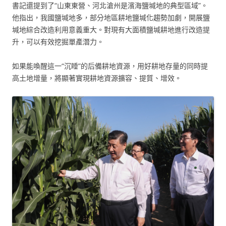
書記還提到了“山東東營、河北滄州是濱海鹽堿地的典型區域”。
他指出，我國鹽堿地多，部分地區耕地鹽堿化趨勢加劇，開展鹽
堿地綜合改造利用意義重大。對現有大面積鹽堿耕地進行改造提
升，可以有效挖掘單產潛力。
如果能喚醒這一“沉睡”的后備耕地資源，用好耕地存量的同時提
高土地增量，將顯著實現耕地資源擴容、提質、增效。