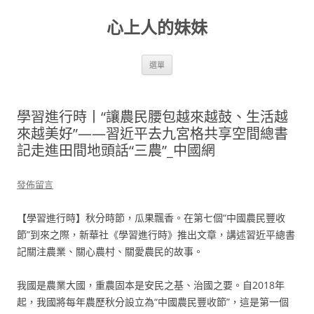
跳
至
心上人的妹妹
主
要
內
容
選單
學習進行時丨“讓農民腰包越來越鼓、生活越
來越美好”——習近平去九宮格共享空間總書
記走進田間地頭話“三農”_中國網
發佈留言
【學習進行時】秋分時節，瓜果飄香。在第七個“中國農民豐收
節”到來之際，新華社《學習進行時》推出文章，講述習近平總書
記關注農業、關心農村、關愛農民的故事。
我國是農業大國，重農固本是安民之基、治國之要。自2018年
起，我國將每年農歷秋分設立為“中國農民豐收節”，這是第一個