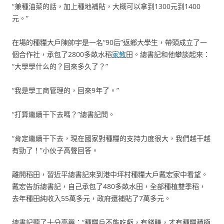
“兼種油菜的話，加上種地補貼，大概可以拿到1300元到1400
元。”
在場的種糧大戶陳帥宇是一名“90后”返鄉大學生，帶頭成立了一
個合作社，承包了2800多畝水稻
家教
田。總書記和他攀談起來：
“大學學什么的？回來多久了？”
“我是學工商管理的，回來9年了。”
“打算繼續干下去嗎？”總書記問。
“肯定繼續干下去，現在國家對種糧的支持力度很大，我們越干越
有勁了！”小伙子高聲回答。
離開稻田，習近平總書記來到港中坪村種糧大戶戴宏家中看望。
戴宏告訴總書記，自己承包了480多畝水田，全部種植雙季稻，
去年種田純收入55萬多元，政府還補貼了7萬多元。
總書記聽了十分高興：“種糧戶不能吃虧，有錢賺，才有種糧積極