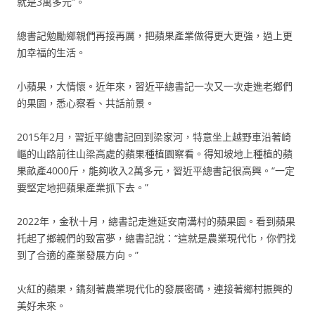
就是3萬多元”。
總書記勉勵鄉親們再接再厲，把蘋果產業做得更大更強，過上更
加幸福的生活。
小蘋果，大情懷。近年來，習近平總書記一次又一次走進老鄉們
的果園，悉心察看、共話前景。
2015年2月，習近平總書記回到梁家河，特意坐上越野車沿著崎
嶇的山路前往山梁高處的蘋果種植園察看。得知坡地上種植的蘋
果畝產4000斤，能夠收入2萬多元，習近平總書記很高興。“一定
要堅定地把蘋果產業抓下去。”
2022年，金秋十月，總書記走進延安南溝村的蘋果園。看到蘋果
托起了鄉親們的致富夢，總書記說：“這就是農業現代化，你們找
到了合適的產業發展方向。”
火紅的蘋果，鐫刻著農業現代化的發展密碼，連接著鄉村振興的
美好未來。