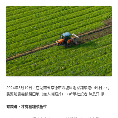
2024年3月19日，在湖南省常德市鼎城區謝家鋪鎮港中坪村，村
民駕駛農機翻耕田地（無人機照片）。新華社記者 陳思汗 攝
有錢賺，才有種糧積極性