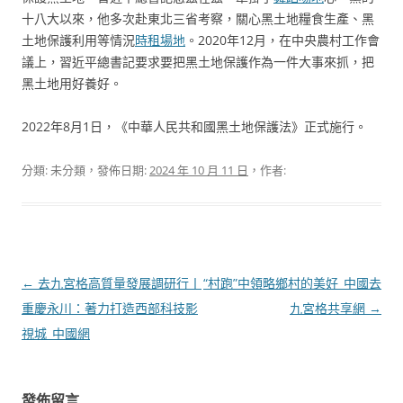
十八大以來，他多次赴東北三省考察，關心黑土地糧食生產、黑
土地保護利用等情況
時租場地
。2020年12月，在中央農村工作會
議上，習近平總書記要求要把黑土地保護作為一件大事來抓，把
黑土地用好養好。
2022年8月1日，《中華人民共和國黑土地保護法》正式施行。
分類: 未分類，發佈日期:
2024 年 10 月 11 日
，作者:
文
←
去九宮格高質量發展調研行丨
“村跑”中領略鄉村的美好_中國去
章
重慶永川：著力打造西部科技影
九宮格共享網
→
導
視城_中國網
覽
發佈留言