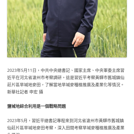
2023年5月11日，中共中央總書記、國家主席、中央軍委主席習
近平在河北省滄州市考察調研。這是習近平考察黃驊市舊城鎮仙
莊片區旱堿地麥田，了解當地旱堿麥種植推廣及產業化等情況。
新華社記者 申宏 攝
鹽堿地綜合利用是一個戰略問題
2023年5月，習近平總書記專程來到河北省滄州市黃驊市舊城鎮
仙莊片區旱堿地麥田考察，深入田間考察旱堿麥種植推廣及產業