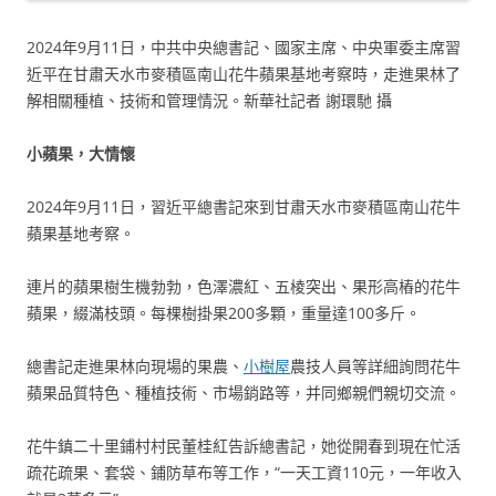
2024年9月11日，中共中央總書記、國家主席、中央軍委主席習
近平在甘肅天水市麥積區南山花牛蘋果基地考察時，走進果林了
解相關種植、技術和管理情況。新華社記者 謝環馳 攝
小蘋果，大情懷
2024年9月11日，習近平總書記來到甘肅天水市麥積區南山花牛
蘋果基地考察。
連片的蘋果樹生機勃勃，色澤濃紅、五棱突出、果形高樁的花牛
蘋果，綴滿枝頭。每棵樹掛果200多顆，重量達100多斤。
總書記走進果林向現場的果農、
小樹屋
農技人員等詳細詢問花牛
蘋果品質特色、種植技術、市場銷路等，并同鄉親們親切交流。
花牛鎮二十里鋪村村民董桂紅告訴總書記，她從開春到現在忙活
疏花疏果、套袋、鋪防草布等工作，“一天工資110元，一年收入