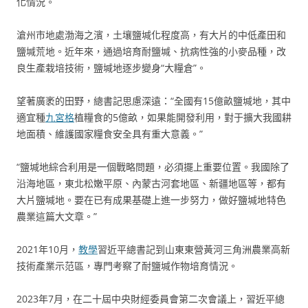
化情況。
滄州市地處渤海之濱，土壤鹽堿化程度高，有大片的中低產田和
鹽堿荒地。近年來，通過培育耐鹽堿、抗病性強的小麥品種，改
良生產栽培技術，鹽堿地逐步變身“大糧倉”。
望著廣袤的田野，總書記思慮深遠：“全國有15億畝鹽堿地，其中
適宜種
九宮格
植糧食的5億畝，如果能開發利用，對于擴大我國耕
地面積、維護國家糧食安全具有重大意義。”
“鹽堿地綜合利用是一個戰略問題，必須擺上重要位置。我國除了
沿海地區，東北松嫩平原、內蒙古河套地區、新疆地區等，都有
大片鹽堿地。要在已有成果基礎上進一步努力，做好鹽堿地特色
農業這篇大文章。”
2021年10月，
教學
習近平總書記到山東東營黃河三角洲農業高新
技術產業示范區，專門考察了耐鹽堿作物培育情況。
2023年7月，在二十屆中央財經委員會第二次會議上，習近平總