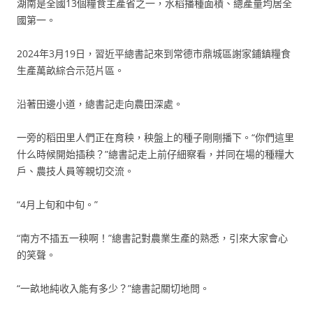
湖南是全國13個糧食主產省之一，水稻播種面積、總產量均居全
國第一。
2024年3月19日，習近平總書記來到常德市鼎城區謝家鋪鎮糧食
生產萬畝綜合示范片區。
沿著田邊小道，總書記走向農田深處。
一旁的稻田里人們正在育秧，秧盤上的種子剛剛播下。“你們這里
什么時候開始插秧？”總書記走上前仔細察看，并同在場的種糧大
戶、農技人員等親切交流。
“4月上旬和中旬。”
“南方不插五一秧啊！”總書記對農業生產的熟悉，引來大家會心
的笑聲。
“一畝地純收入能有多少？”總書記關切地問。