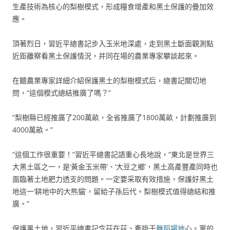
生產技術為核心的梨樹模式，形成糧食增產和黑土保護的疊加效
應。
頂著烈日，習近平總書記步入玉米地深處，走到黑土斷面觀測點
近距離察看黑土保護情況，并同在場的農業專家攀談起來。
在聽農業專家詳細介紹保護黑土的梨樹模式后，總書記關切地
問，“這個模式總結推廣了嗎？”
“梨樹縣已經推廣了200萬畝，全省推廣了1800萬畝，計劃推廣到
4000萬畝。”
“這個工作很重要！”習近平總書記語重心長地說，“東北是世界三
大黑土區之一，是‘黃金玉米帶’、‘大豆之鄉’，黑土高產豐產同時也
面臨著土地肥力透支的問題。一定要采取有效措施，保護好黑土
地這一‘耕地中的大熊貓’，留給子孫后代。梨樹模式值得總結和推
廣。”
保護黑土地，習近平總書記念茲在茲、牽掛于
舞蹈場地
心。黨的