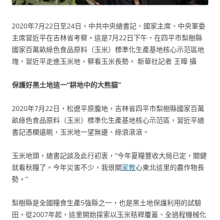
2020年7月22日至24日，中共中央總書記、國家主席、中央軍委
主席習近平在吉林省考察。這是7月22日下午，在四平市梨樹縣
國家百萬畝綠色食品原料（玉米）標準化生產基地核心示范區地
塊，習近平走進玉米地，察看玉米長勢。 新華社記者 王曄 攝
保護好黑土地這一“耕地中的大熊貓”
2020年7月22日，松遼平原腹地，吉林省四平市梨樹縣國家百萬
畝綠色食品原料（玉米）標準化生產基地核心示范區，習近平總
書記憑欄遠眺，玉米地一望無邊、綠浪滾滾。
玉米地頭，總書記談及此行初衷，“今年夏糧豐收大局已定，關鍵
就看秋糧了。今年災害不少，我很關
家教
心東北這里的農作物長
勢。”
梨樹縣是全國糧食生產5強縣之一，也是黑土地保護利用的試驗
田。從2007年起，這里開始探索以玉米秸稈覆蓋、全過程機械化