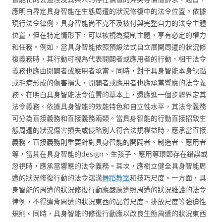
應明白界定具身智能在生態周遭的狀況修復中的法令位置。依據
現行法令律例，具身智能尚不克不及被付與完整自力的法令主體
位置，但在特定情形下，可以被視為擬制主體，享有必定的權力
和任務。例如，當具身智能依照預設法式自立展開周遭的狀況修
復義務時，其行動可視為代表開闢者或應用者的行動，相干法令
義務也應由開闢者或應用者承當。同時，對于具身智能本身缺點
或毛病形成的傷害損失，開闢者或應用者也應承當響應的法令義
務。在明白具身智能法令位置的基本上，還應進一個步驟界定其
法令義務。依據具身智能的效能特色和自立性水平，其法令義務
可分為直接義務和直接義務兩類。當具身智能的行動直接招致生
態周遭的狀況傷害損失或侵略別人符合法規權益時，應承當直接
義務。直接義務則重要針對具身智能的開闢者、制造者、應用者
等，當其在具身智能的design、生孩子、應用等環節存在錯誤或
忽視時，應承當響應的法令義務。其次，應樹立健全具身智能周
遭的狀況修復行動的法令鴻溝
舞蹈教室
和技巧尺度。一方面，具
身智能的周遭的狀況修復行動應嚴厲遵照周遭的狀況維護的法令
律例，不得違背周遭的狀況東西的品質尺度、排放尺度等強迫性
規則。同時，具身智能的修復行動應以改良生態周遭的狀況東西