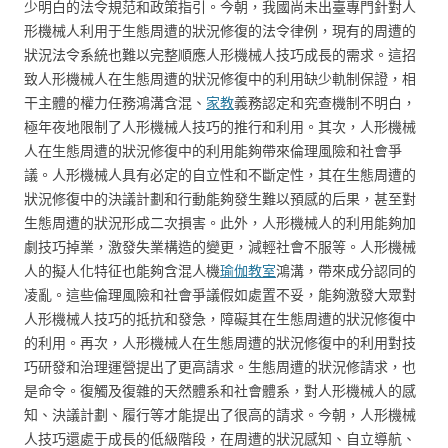
少明白的法令規范和政策指引。今朝，我國尚未出臺專門針對人
形機械人利用于生態周遭的狀況修復的法令律例，現有的周遭的
狀況法令系統也難以完整順應人形機械人技巧成長的需求。這招
致人形機械人在生態周遭的狀況修復中的利用缺少軌制保證，相
干主體的權力任務鴻溝含混、
家教
義務認定和究查機制不明白，
極年夜地限制了人形機械人技巧的推行和利用。其次，人形機械
人在生態周遭的狀況修復中的利用能夠帶來倫理風險和社會爭
議。人形機械人具有必定的自立性和不斷定性，其在生態周遭的
狀況修復中的決議計劃和行動能夠發生難以預感的后果，甚至對
生態周遭的狀況形成二次損害。此外，人形機械人的利用能夠加
劇技巧掉業，激發失業構造的變更，減輕社會不服等。人形機械
人的擬人化特征也能夠含混人機
瑜伽教室
鴻溝，帶來成分認同的
凌亂。這些倫理風險和社會爭議假如處置不妥，能夠激發大眾對
人形機械人技巧的抵抗和發急，障礙其在生態周遭的狀況修復中
的利用。再次，人形機械人在生態周遭的狀況修復中的利用對技
巧研發和治理運營提出了更高請求。生態周遭的狀況修請求，也
是命令。復觸及復雜的天然體系和社會體系，對人形機械人的感
知、決議計劃、履行等才能提出了很高的請求。今朝，人形機械
人技巧還處于成長的低級階段，在周遭的狀況感知、自立導航、