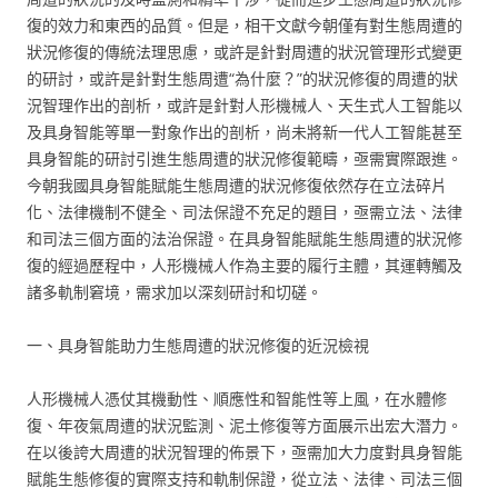
復的效力和東西的品質。但是，相干文獻今朝僅有對生態周遭的
狀況修復的傳統法理思慮，或許是針對周遭的狀況管理形式變更
的研討，或許是針對生態周遭“為什麼？”的狀況修復的周遭的狀
況智理作出的剖析，或許是針對人形機械人、天生式人工智能以
及具身智能等單一對象作出的剖析，尚未將新一代人工智能甚至
具身智能的研討引進生態周遭的狀況修復範疇，亟需實際跟進。
今朝我國具身智能賦能生態周遭的狀況修復依然存在立法碎片
化、法律機制不健全、司法保證不充足的題目，亟需立法、法律
和司法三個方面的法治保證。在具身智能賦能生態周遭的狀況修
復的經過歷程中，人形機械人作為主要的履行主體，其運轉觸及
諸多軌制窘境，需求加以深刻研討和切磋。
一、具身智能助力生態周遭的狀況修復的近況檢視
人形機械人憑仗其機動性、順應性和智能性等上風，在水體修
復、年夜氣周遭的狀況監測、泥土修復等方面展示出宏大潛力。
在以後誇大周遭的狀況智理的佈景下，亟需加大力度對具身智能
賦能生態修復的實際支持和軌制保證，從立法、法律、司法三個