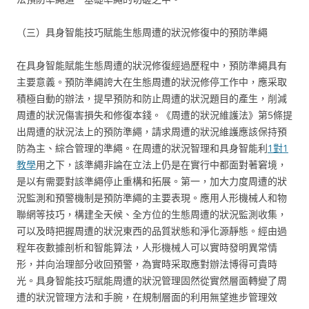
（三）具身智能技巧賦能生態周遭的狀況修復中的預防準繩
在具身智能賦能生態周遭的狀況修復經過歷程中，預防準繩具有
主要意義。預防準繩誇大在生態周遭的狀況修停工作中，應采取
積極自動的辦法，提早預防和防止周遭的狀況題目的產生，削減
周遭的狀況傷害損失和修復本錢。《周遭的狀況維護法》第5條提
出周遭的狀況法上的預防準繩，請求周遭的狀況維護應該保持預
防為主、綜合管理的準繩。在周遭的狀況智理和具身智能利
1對1
教學
用之下，該準繩非論在立法上仍是在實行中都面對著窘境，
是以有需要對該準繩停止重構和拓展。第一，加大力度周遭的狀
況監測和預警機制是預防準繩的主要表現。應用人形機械人和物
聯網等技巧，構建全天候、全方位的生態周遭的狀況監測收集，
可以及時把握周遭的狀況東西的品質狀態和淨化源靜態。經由過
程年夜數據剖析和智能算法，人形機械人可以實時發明異常情
形，并向治理部分收回預警，為實時采取應對辦法博得可貴時
光。具身智能技巧賦能周遭的狀況管理固然從實然層面轉變了周
遭的狀況管理方法和手腕，在規制層面的利用無望進步管理效