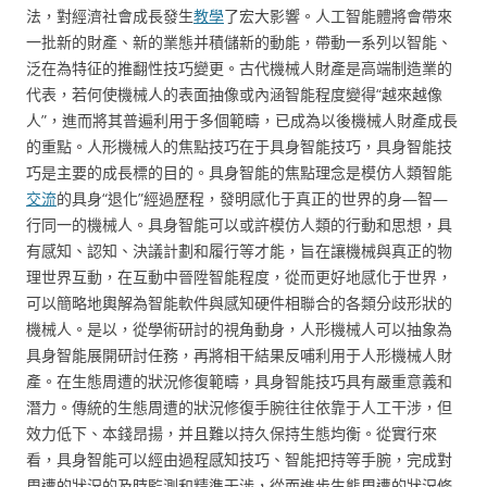
法，對經濟社會成長發生
教學
了宏大影響。人工智能體將會帶來
一批新的財產、新的業態并積儲新的動能，帶動一系列以智能、
泛在為特征的推翻性技巧變更。古代機械人財產是高端制造業的
代表，若何使機械人的表面抽像或內涵智能程度變得“越來越像
人”，進而將其普遍利用于多個範疇，已成為以後機械人財產成長
的重點。人形機械人的焦點技巧在于具身智能技巧，具身智能技
巧是主要的成長標的目的。具身智能的焦點理念是模仿人類智能
交流
的具身“退化”經過歷程，發明感化于真正的世界的身—智—
行同一的機械人。具身智能可以或許模仿人類的行動和思想，具
有感知、認知、決議計劃和履行等才能，旨在讓機械與真正的物
理世界互動，在互動中晉陞智能程度，從而更好地感化于世界，
可以簡略地輿解為智能軟件與感知硬件相聯合的各類分歧形狀的
機械人。是以，從學術研討的視角動身，人形機械人可以抽象為
具身智能展開研討任務，再將相干結果反哺利用于人形機械人財
產。在生態周遭的狀況修復範疇，具身智能技巧具有嚴重意義和
潛力。傳統的生態周遭的狀況修復手腕往往依靠于人工干涉，但
效力低下、本錢昂揚，并且難以持久保持生態均衡。從實行來
看，具身智能可以經由過程感知技巧、智能把持等手腕，完成對
周遭的狀況的及時監測和精準干涉，從而進步生態周遭的狀況修