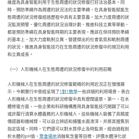
維度為具身智能利用于生態周遭的狀況修復打好法治基本。同
時，預防準繩作為周遭的狀況法的主要準繩，在具身智能賦能生
態周遭的狀況修復經過歷程中具有主要意義。加大力度周遭的狀
況監測預警、優化周遭的狀況治理計劃、推進科技立異等舉動，
都是預防準繩在具身智能時期的主要表現。應該在保持預防準繩
的基本上，加大力度軌制立異，營建傑出的社會氣氛和軌制周遭
的狀況，推進具身智能技巧在生態周遭的狀況修復中的規范利用
和立異成長。
（一）人形機械人在生態周遭的狀況修復中的利用前瞻
人形機械人在生態周遭的狀況修復範疇的利用近況正在慢慢展
示。今朝實行中曾經呈現了
1對1教學
一些詳細的利用場景，表白
人形機械人在生態周遭的狀況修復中具有遼闊遠景。第一，在水
體修復方面，一些企業和科研機構應用具身智能技巧開闢了可以
或許履行清算水體義務的人形機械人。這些機械人裝備了高精度
傳感器和機械臂，可以自立辨認和捕獲水面渣滓，并將其搜集到
指定區域。同時，它們還可以對水質停止及時監測，經由過程剖
析水體的pH值、
聚會場地
消融氧含量等目標，評價水體淨化狀