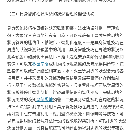
（二）具身智能推進周遭的狀況智理的機理切磋
具身智能技巧在周遭的狀況監測預警、法律決議計劃、管理修
復、大眾介入等環節年夜有可為，可以或許有用晉陞生態周遭的
狀況管理的迷信化、精緻化、智能化程度。一是具身智能技巧在
周遭的狀況監測與預警中的利用。具身智能技巧在周遭的狀況監
測與預警中施展側重要感化。經由過程安排各類傳感器和物聯網
裝備，可以完
私密空間
成周遭的狀況數據的及時采集與傳輸。這
些裝備可以或許連續監測空氣、水、泥土等周遭的狀況要素的各
項目標，并將采集到的數據及時傳輸到云端平臺停止存儲和剖
析。基于年夜數據和機械進修算法，具身智能技巧可以對周遭的
狀況數據停止智能剖析，辨認異常情形和潛伏風險，完成周遭的
狀況風險的晚期
瑜伽場地
預警。二是具身智能技巧在周遭的狀況
法律與決議計劃中的利用。具身智能技巧在周遭的狀況法律與決
議計劃中也有普遍利用。應用盤算機視覺、圖像辨認等技巧，可
以完成對周遭的狀況守法行動的智能取證與剖析。4在周遭的狀況
決議計劃方面，具身智能技巧可以經由過程對周遭的狀況年夜數