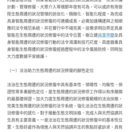
計劃、管理修復、大眾介入等環節年夜有可為，可以或許有用晉
陞生態周遭的狀況管理的迷信化、精緻化、智能化程度。為完成
具身智能周遭的狀況修復的可連續成長，必需加速構建與之相順
應的法令規范系統，并在實行中不竭完美。這需求明白界定具身
智能在生態周遭的狀況修復中的法令位置，樹立健
共享空間
全具
身智能周遭的狀況修復行動的法令鴻溝和技巧尺度，高度器重具
身智能生態周遭的狀況修復經過歷程中的法令風險防控，同時加
大力度數據平安維護。
（一）法治助力生態周遭的狀況修復的腳色定位
法治在生態周遭的狀況修復中具有基本性、領導性、均衡性、保
證性等多重腳色定位，是生態周遭的狀況修停工作得以有序展開
的最基礎保證。加大力度生態周遭的狀況修復範疇的法治扶植，
完美生態周遭的狀況修復的法令系統，強化法治在生態周遭的狀
況修復中的感化，對于推動生態文明扶植、完成人與天然協調共
生具有主要意義。一是法治在生態周遭的狀況修復中的基本性位
置。生態好處作為增進人與天然協調共生的焦點好處訴求，具有