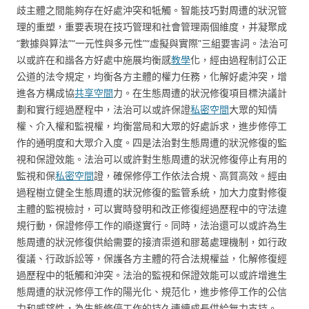
歧主體之間能夠存在好處沖突和牴觸。智能技巧對周遭的狀況管
理的重塑，重要表現在技巧管理和社會管理兩個維度，并凝聚成
“數據與算法”“一元性與多元性”“虛擬與實際”三組要害詞。法治可
以或許在和諧各方好處中施展均衡感
教學
化，經由過程制訂公正
公道的法令規定，均衡各方主體的權力任務，化解好處沖突，增
進各方構成協
共享空間
力。在生態周遭的狀況修復項目標決議計
劃和實行經過歷程中，法治可以或許保證
私密空間
大眾的知情
權、介入權和監視權，均衡當局和大眾的好處訴求，進步修停工
作的通明度和大眾介入度。四是法治對生態周遭的狀況修復的監
視和保證效能。法治可以或許對生態周遭的狀況修復停止有用的
監視和保
私密空間
證，確保修停工作依法合規、高質高效。經由
過程樹立健全生態周遭的狀況修復的監管系統，加大力度對修復
主體的監視檢討，可以實時發明和改正修復經過歷程中的守法違
規行動，保證修停工作的順遂實行。同時，法治還可以或許為生
態周遭的狀況修復供給需要的接濟渠道和膠葛處理機制，如行政
復議、行政訴訟等，保護各方主體的符合法規權益，化解修復經
過歷程中的牴觸和沖突。法治的監視和保證效能可以或許增進生
態周遭的狀況修停工作的陽光化、規范化，進步修停工作的公信
力和威望性，為生態修停工作的持久連續成長供給無力支持。