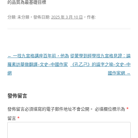
的品質為最基礎目標
分類: 未分類，發佈日期:
2025 年 3 月 10 日
，作者:
文
←
一找九宮格講座百年前，他為
從蒙學到經學找九宮格見證：論
章
羅素訪華做翻譯–文史–中國作家
《孔乙己》的識字之喻–文史–中
導
網
國作家網
→
覽
發佈留言
發佈留言必須填寫的電子郵件地址不會公開。
必填欄位標示為
*
留言
*