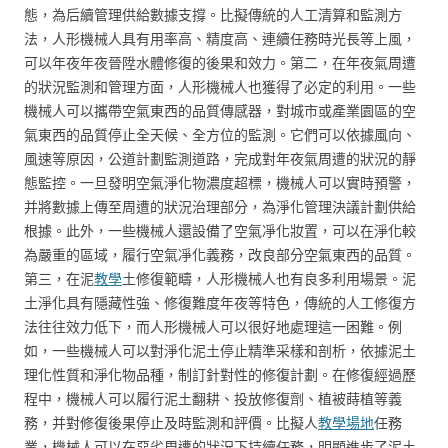
態，為后續管理供給數據支撐。比擬傳統的人工清算和監測方
法，人形機械人具有用率高、精度高、連續任務時光長等上風，
可以年夜年夜晉陞水體修復的後果和效力。第二，在年夜氣周遭
的狀況監測和管理方面，人形機械人也獲得了必定的利用。一些
機械人可以攜帶空氣東西的品質傳感器，對城市或產業園區的空
氣東西的品質停止全天候、全方位的監測。它們可以依據風向、
風速等原因，公道計劃監測道路，完成對年夜氣周遭的狀況的靜
態監控。一旦發明空氣淨化物濃度超標，機械人可以實時預警，
并將數據上傳至周遭的狀況治理部分，為淨化管理決議計劃供給
根據。此外，一些機械人還設備了空氣凈化妝置，可以在淨化較
為嚴重的區域，履行空氣凈化義務，改良部分空氣東西的品質。
第三，在泥
教學
土修復範疇，人形機械人也有良多利用場景。泥
土淨化具有隱藏性強、修復難度年夜等特色，傳統的人工修復方
法往往效力低下，而人形機械人可以很好地處理這一困難。例
如，一些機械人可以對淨化泥土停止精準采樣和剖析，依據泥土
理化性質和淨化物品種，制訂針對性的修復計劃。在修復經過歷
程中，機械人可以履行泥土翻耕、投放修復劑、植被蒔植等義
務，并對修復後果停止及時監測和評價。比擬人
教學場地
任務
業，機械人可以在惡劣周遭的狀況下持續任務，明顯進步了泥土