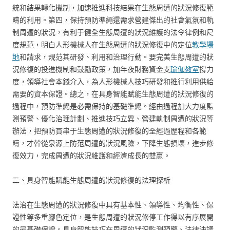
統和結果轉化機制，加速推進科技結果在生態周遭的狀況修復範
疇的利用。第四，保持預防準繩還需求營建傑出的社會氣氛和軌
制周遭的狀況，有利于健全生態周遭的狀況維護的法令律例和尺
度規范，明白人形機械人在生態周遭的狀況修復中的定位
教學場
地
和請求，規范其研發、利用和治理行動。要完美生態周遭的狀
況修復的投進機制和鼓勵政策，加年夜財務資金支
瑜伽教室
撐力
度，領導社會本錢介入，為人形機械人技巧研發和推行利用供給
需要的資本保證。總之，在具身智能賦能生態周遭的狀況修復的
過程中，預防準繩是必需保持的基礎準繩。經由過程加大力度監
測預警、優化治理計劃、推進技巧立異、營建軌制周遭的狀況等
辦法，把預防貫串于生態周遭的狀況修復的全經過歷程和各範
疇，才幹從泉源上防范周遭的狀況風險，下降生態損壞，進步修
復效力，完成周遭的狀況維護和經濟成長的雙贏。
二、具身智能賦能生態周遭的狀況修復的法理探析
法治在生態周遭的狀況修復中具有基本性、領導性、均衡性、保
證性等多重腳色定位，是生態周遭的狀況修停工作得以有序展開
的最基礎保證。具身智能技巧在周遭的狀況監測預警、法律決議