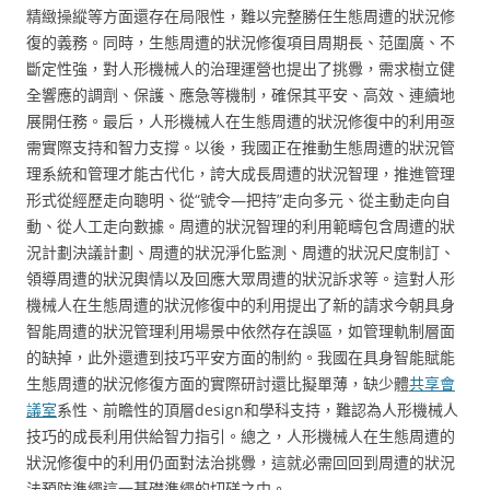
精緻操縱等方面還存在局限性，難以完整勝任生態周遭的狀況修
復的義務。同時，生態周遭的狀況修復項目周期長、范圍廣、不
斷定性強，對人形機械人的治理運營也提出了挑釁，需求樹立健
全響應的調劑、保護、應急等機制，確保其平安、高效、連續地
展開任務。最后，人形機械人在生態周遭的狀況修復中的利用亟
需實際支持和智力支撐。以後，我國正在推動生態周遭的狀況管
理系統和管理才能古代化，誇大成長周遭的狀況智理，推進管理
形式從經歷走向聰明、從“號令—把持”走向多元、從主動走向自
動、從人工走向數據。周遭的狀況智理的利用範疇包含周遭的狀
況計劃決議計劃、周遭的狀況淨化監測、周遭的狀況尺度制訂、
領導周遭的狀況輿情以及回應大眾周遭的狀況訴求等。這對人形
機械人在生態周遭的狀況修復中的利用提出了新的請求今朝具身
智能周遭的狀況管理利用場景中依然存在誤區，如管理軌制層面
的缺掉，此外還遭到技巧平安方面的制約。我國在具身智能賦能
生態周遭的狀況修復方面的實際研討還比擬單薄，缺少體
共享會
議室
系性、前瞻性的頂層design和學科支持，難認為人形機械人
技巧的成長利用供給智力指引。總之，人形機械人在生態周遭的
狀況修復中的利用仍面對法治挑釁，這就必需回回到周遭的狀況
法預防準繩這一基礎準繩的切磋之中。