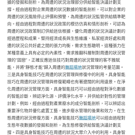
據的發掘和剖析，為周遭的狀況治理部分供給智能決議計劃支
撐。經由過程對企業周遭的狀況數據的智能剖析，可以對企業的
周遭的狀況風險停止評價和預警，為周遭的狀況監管供給精準靶
向。經由過程對周遭的狀況政策的模仿仿真和情形剖析，可認為
周遭的狀況政策制訂供給迷信根據，優化周遭的狀況決議計劃的
經過歷程和成果。堅持經濟成長與生態維護、私家經濟好處和周
遭的狀況公共好處之間的張力均衡，需求生態聰明。這種張力在
某種意義上具有必定的內素性，需求推翻科層制對周遭的狀況管
理的“固戀”，正確反應迷信技巧對周遭的狀況管理的客不雅賦
能，并將“靜態才能”歸入周遭的
舞蹈場地
狀況管理的考量范圍。
三是具身智能技巧在周遭的狀況管理與修復中的利用。具身智能
技巧在周遭的狀況管理與修復範疇也有著遼闊的利用遠景。在淨
化周遭的狀況管理方面，具身智能技巧可以經由過程對淨化數據
的智能診斷，辨認淨化源、評價淨化水平，并供給針對性的管理
計劃。例如，經由過程對產業廢水的成分智能剖析，可以辨認出
重要淨化物并優化處置工藝，進步廢水管理的後果和效力。在生
態周遭的狀況修復方面，具身智能技巧
舞蹈場地
可以經由過程對
生態年夜數據的發掘和剖析，為生態修復供給智能決議計劃支
撐。四是具身智能技巧在周遭的狀況大眾介入中的利用。具身智