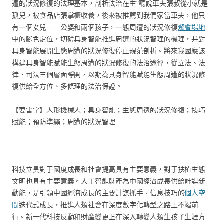
遭的狀況修復的法理基本，剖析法治在生“聽說車夫張叔從小就是
孤兒，被食品店張掌櫃收養，後來被推薦到我們家當車夫，他只
有一個女兒——公婆和兩個孩子，一態周遭的狀況修復
聚會場地
中的腳色定位，切磋具身智能推進周遭的狀況智理的機理，并對
具身智能展開生態周遭的狀況修復停止規范剖析。將來我國應該
構建具身智能賦能生態周遭的狀況修復的法治途徑，從立法、法
律、司法三個層面睜開，以期為具身智能賦能生態周遭的狀況修
復供給全方位、多條理的法治保證。
【要害字】人形機械人；具身智能；生態周遭的狀況修復；技巧
賦能；預防準繩；周遭的狀況智理
科技立異對于國度成長和社會提高具有主要意義，對于扶植生態
文明也具有主要意義。人工智能財產為中國經濟成長供給計謀新
動能，是引領中國經濟成長的主要計謀抓手。信息技巧的
個人空
間
迭代式成長，推進人類社會在深度數字化轉型之路上不竭前
行。新一代科技反動和財產變更正在深入轉變人類生孩子生涯方