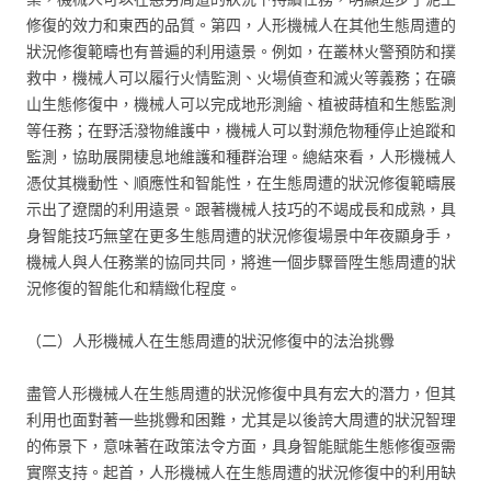
修復的效力和東西的品質。第四，人形機械人在其他生態周遭的
狀況修復範疇也有普遍的利用遠景。例如，在叢林火警預防和撲
救中，機械人可以履行火情監測、火場偵查和滅火等義務；在礦
山生態修復中，機械人可以完成地形測繪、植被蒔植和生態監測
等任務；在野活潑物維護中，機械人可以對瀕危物種停止追蹤和
監測，協助展開棲息地維護和種群治理。總結來看，人形機械人
憑仗其機動性、順應性和智能性，在生態周遭的狀況修復範疇展
示出了遼闊的利用遠景。跟著機械人技巧的不竭成長和成熟，具
身智能技巧無望在更多生態周遭的狀況修復場景中年夜顯身手，
機械人與人任務業的協同共同，將進一個步驟晉陞生態周遭的狀
況修復的智能化和精緻化程度。
（二）人形機械人在生態周遭的狀況修復中的法治挑釁
盡管人形機械人在生態周遭的狀況修復中具有宏大的潛力，但其
利用也面對著一些挑釁和困難，尤其是以後誇大周遭的狀況智理
的佈景下，意味著在政策法令方面，具身智能賦能生態修復亟需
實際支持。起首，人形機械人在生態周遭的狀況修復中的利用缺