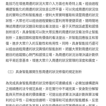
能技巧在增進周遭的狀況大眾介入方面也有奇特上風。經由過程
構建智能化的周遭的狀況信息公然平臺，可以完成周遭的狀況信
息的實時公然和智能推送，便利大眾實時獲取和清楚周遭的狀況
狀態。大眾也可以經由過程變動位置利用等便捷渠道，隨時隨地
陳述周遭的狀況題目和提出看法提出。基于天然說話處置和感情
剖析技巧，具身智能可以對大眾反應的周遭的狀況看法停止智能
剖析，主動回類和提取有價值的看法提出，并智能回應版主和答
復，進步大眾介入的互動性和有用性。同時，具身智能技巧還可
以經由過程周遭的狀況輿情的智能剖析，把握大眾對周遭的狀況
題目的追蹤關心熱門和感情立場，為周遭的狀況治理決議計劃供
給平易近意基本，增進大眾介入周遭的狀況管理的深度和廣度。
（三）具身智能展開生態周遭的狀況修復的規定剖析
為完成具身智能周遭的狀況修復的可連續成長，必需加速構建與
之相順應的法令規范系統，并在實行中不竭完美。安身對分解智
能與天然休息者的價值審度，可提出追求算法決議計劃與算法權
利的公平性，召喚加倍通明、可懂得和可追責的智能體系，反思
智能化的公道性及其與人的存在價值的沖突等價值訴求。起首，