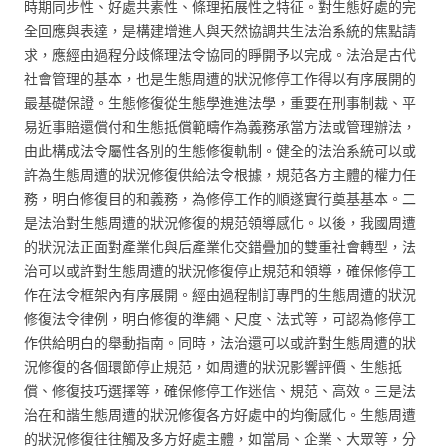
時期同步性、好處共素性、條理拓展性之特征。對生態好處的完
全回應與表達，是構建增進人與天然協調共生法治系統的焦點請
求，應經由過程分歧條理法令協同的睜開予以完成。法治是古代
社會管理的基本，也是生態周遭的狀況修停工作得以有序展開的
最基礎保證。生態修復從生態學進進法學，重要在刑事制裁、平
易近事賠還償付和生態抵償範疇作為義務承當方法或管理辦法，
由此構成法令屬性各別的生態修復軌制。健全的法治系統可以或
許為生態周遭的狀況修復供給法令根據，規范各方主體的權力任
務，明白修復目的和義務，為修停工作的順遂實行奠基基本。二
是法治對生態周遭的狀況修復的規范領導感化。以後，我國周遭
的狀況法正面對產業化與后產業化交錯疊加的雙重社會轉型，法
治可以或許對生態周遭的狀況修復停止規范和領導，確保修停工
作在法令框架內有序展開。經由過程制訂專門的生態周遭的狀況
修復法令律例，明白修復的準繩、尺度、法式等，可認為修停工
作供給明白的舉動指南。同時，法治還可以或許對生態周遭的狀
況修復的各個環節停止規范，如周遭的狀況影響評價、生態抵
償、修復技巧選擇等，確保修停工作迷信、規范、高效。三是法
治在和諧生態周遭的狀況修復各方好處中的均衡感化。生態周遭
的狀況修復往往觸及多方好處主體，如當局、企業、大眾等，分