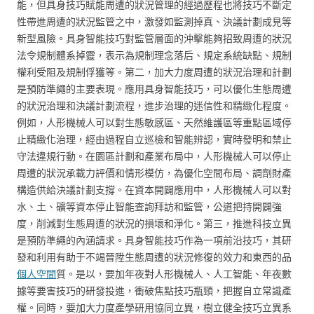
能，但具身技巧賦能周遭的狀況管理的經過歷程也將技巧不斷定
性帶進周遭的狀況監管之中，激發如監測掉真、決議計劃成見等
新型風險。具身智能技巧對監管層面的沖擊能夠招致周遭的狀況
法令規制體系掉靈，表示為規制理念落后、規定系統缺點、規制
權利受阻及規制俘獲等。第二，加大力度周遭的狀況治理和計劃
是預防準繩的主要表現。應用具身智能技巧，可以優化生態周遭
的狀況治理和決議計劃流程，進步治理的迷信性和精緻化程度。
例如，人形機械人可以對生態敏感區、天然維護區等重點區域停
止精緻化治理，經由過程自立巡檢和智能辨認，實時發明和禁止
守法違規行動。在園區計劃和產業布局中，人形機械人可以停止
周遭的狀況承載力評價和情形模仿，為優化空間布局、調劑財產
構造供給決議計劃支撐。在資本開闢應用中，人形機械人可以對
水、土、礦等資本停止智能查詢拜訪和監管，公道把持開闢強
度，削減對生態周遭的狀況的損壞和淨化。第三，推進科技立異
是預防準繩的內涵請求。具身智能技巧作為一項前沿技巧，其研
發和利用有助于不竭晉陞生態周遭的狀況修復的效力和東西的品
個人空間
質。是以，要加年夜對人形機械人、人工智能、年夜數
據等要害技巧的研發投進，衝破焦點技巧瓶頸，把握自立常識產
權。同時，要加大力度產學研用協同立異，樹立健全技巧立異系