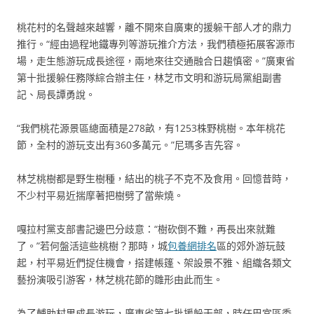
桃花村的名聲越來越響，離不開來自廣東的援躲干部人才的鼎力
推行。“經由過程地鐵專列等游玩推介方法，我們積極拓展客源市
場，走生態游玩成長途徑，兩地來往交通融合日趨慎密。”廣東省
第十批援躲任務隊綜合辦主任，林芝市文明和游玩局黨組副書
記、局長譚勇說。
“我們桃花源景區總面積是278畝，有1253株野桃樹。本年桃花
節，全村的游玩支出有360多萬元。”尼瑪多吉先容。
林芝桃樹都是野生樹種，結出的桃子不克不及食用。回憶昔時，
不少村平易近揣摩著把樹劈了當柴燒。
嘎拉村黨支部書記邊巴分歧意：“樹砍倒不難，再長出來就難
了。”若何盤活這些桃樹？那時，城
包養網排名
區的郊外游玩鼓
起，村平易近們捉住機會，搭建帳篷、架設景不雅、組織各類文
藝扮演吸引游客，林芝桃花節的雛形由此而生。
為了輔助村里成長游玩，廣東省第七批援躲干部，時任巴宜區委