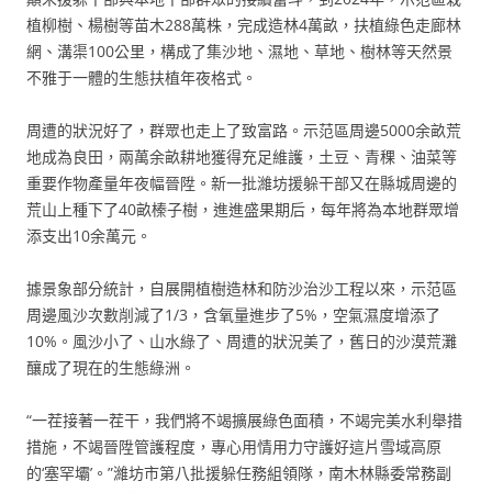
植柳樹、楊樹等苗木288萬株，完成造林4萬畝，扶植綠色走廊林
網、溝渠100公里，構成了集沙地、濕地、草地、樹林等天然景
不雅于一體的生態扶植年夜格式。
周遭的狀況好了，群眾也走上了致富路。示范區周邊5000余畝荒
地成為良田，兩萬余畝耕地獲得充足維護，土豆、青稞、油菜等
重要作物產量年夜幅晉陞。新一批濰坊援躲干部又在縣城周邊的
荒山上種下了40畝榛子樹，進進盛果期后，每年將為本地群眾增
添支出10余萬元。
據景象部分統計，自展開植樹造林和防沙治沙工程以來，示范區
周邊風沙次數削減了1/3，含氧量進步了5%，空氣濕度增添了
10%。風沙小了、山水綠了、周遭的狀況美了，舊日的沙漠荒灘
釀成了現在的生態綠洲。
“一茬接著一茬干，我們將不竭擴展綠色面積，不竭完美水利舉措
措施，不竭晉陞管護程度，專心用情用力守護好這片雪域高原
的‘塞罕壩’。”濰坊市第八批援躲任務組領隊，南木林縣委常務副