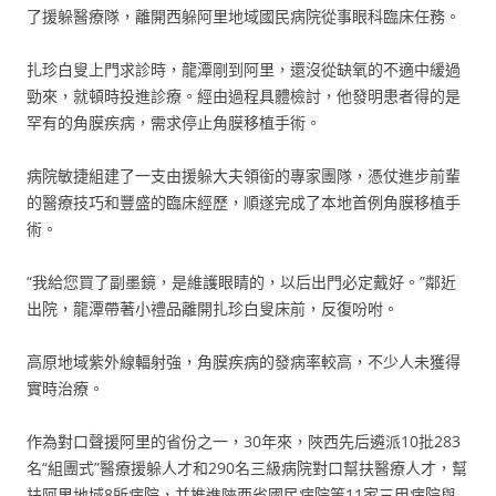
了援躲醫療隊，離開西躲阿里地域國民病院從事眼科臨床任務。
扎珍白叟上門求診時，龍潭剛到阿里，還沒從缺氧的不適中緩過
勁來，就頓時投進診療。經由過程具體檢討，他發明患者得的是
罕有的角膜疾病，需求停止角膜移植手術。
病院敏捷組建了一支由援躲大夫領銜的專家團隊，憑仗進步前輩
的醫療技巧和豐盛的臨床經歷，順遂完成了本地首例角膜移植手
術。
“我給您買了副墨鏡，是維護眼睛的，以后出門必定戴好。”鄰近
出院，龍潭帶著小禮品離開扎珍白叟床前，反復吩咐。
高原地域紫外線輻射強，角膜疾病的發病率較高，不少人未獲得
實時治療。
作為對口聲援阿里的省份之一，30年來，陜西先后遴派10批283
名“組團式”醫療援躲人才和290名三級病院對口幫扶醫療人才，幫
扶阿里地域8所病院，并推進陜西省國民病院等11家三甲病院與