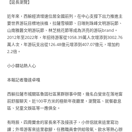
【延長瀏覽】
近年來，西躲經濟增速位居全國前列，在中心支撐下出力推進主
要世界游玩目標地扶植，拉薩雪頓節、日喀則珠峰文明游玩節、
山南雅礱文明游玩節、林芝桃花節等成為洪亮的游玩brand。
2012年至2022年，年招待游客從1058.39萬人次增添到3002.76
萬人次，年游玩支出從126.48億元增添到407.07億元，增加約
2.2倍。
小小驛站熱人心
本報記者瓊達卓嘎
西躲拉薩市城關區魯固社區黨群辦事中間，幾名白叟坐在落地窗
前舒服聊天。近100平方米的極新年夜廳里，瀏覽區、就餐歇息
區、兒童文娛區等一應俱全。
有時辰，四周黌舍的家長來不及接孩子，小伴侶就來這里寫功
課；外埠游客來這里歇腳，任務職員會供給吸氧、飲水等熱心辦