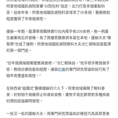
阿里地域國民病院簽署“以院包科”協定，出力打造多個重點科
室。這些年來，阿里地域國民病院科室增添了30多個，醫療救助
程度獲得了年夜幅晉陞。
援躲一年間，龍潭率領團隊實行白內障手術200余例，無一例產
生嚴重術后并發癥。為了將優質醫療資本留在本地，援躲大夫“傳
幫帶”也成了通例。阿里地域國民病院眼科大夫次仁頓珠就是龍潭
的第一個門徒。
“往年我開端隨著龍教員進修。”次仁頓珠說，“他手把手教我做手
術，教授診療技能和經歷，讓我
包養
的專門研究常識和技巧有了
極年夜豐盛和晉陞。”
在陜西省“組團式”醫療援躲的介入下，阿里地域展開了眼科普
查，針對相干病癥停止科普和宣教，農牧平易近群眾對多種疾病
的預防認識顯明晉陞。
一批又一批的援躲大夫，用專門研究常識和診療技巧為高原患者