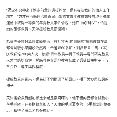
“師父不只帶來了進步前輩的講授經歷，還有專注教研的個人工作
精力。”方才在西躲自治區首屆小學語文青年教員講授展現不雅摩
運動中取得一等獎的年青教員李佐倩說。她口中的“師父”，恰是
她的領導教員、天津援躲教員鄭潔穎。
為晉陞優質教導資本籠罩面，歷批次天津“組團式”援躲教員在昌
都會試驗小學開設公然課、示范課60多節，到昌都會11縣（區）
送教送培200余人次；繚繞“青年教員—骨干教員—專門研究教員”
人才門路培育鏈，援躲教員與當地教員結成了師徒幫扶對子，互
幫合作，進步講授程度。
援躲教員的到來，還為孩子們翻開了新窗口，播下美妙與幻想的
種子。
天津援躲教員趙加彬比來老是樂呵呵的。他率領的昌都會試驗小
學手球隊，在暑期餐與加入了天津的手球夏令營，6場劇烈的競賽
后，獲得了第二名的好成就。