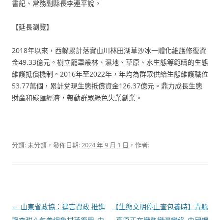
書記、常務副縣長李連平說。
【延長瀏覽】
2018年以來，西躲累計落實山川林田湖草沙冰一體化維護修復資
金49.33億元。樹立籠罩叢林、濕地、草原、水生態等範疇的生態
維護抵償機制。2016年至2022年，年均為群眾供給生態維護職位
53.77萬個，累計兌現生態抵償資金126.37億元。鼎力成長生態
財產和碳匯經濟，帶動群眾綠色失業創業。
分類: 未分類，發佈日期:
2024 年 9 月 1 日
，作者:
文
←
山東省政協：建言資政 推進
【生態文明停止查包養時】青躲