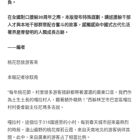
負。
在全國對口援躲30周年之際，本版發布特殊謀劃，講述援躲干部
人才與本地干部群眾配合奮斗的故事，感觸感染中國式古代化活
著界屋脊發明的人類成長古跡。
——編者
桃花怒放游客來
本報記者徐馭堯
“每年桃花節，村里很多游客措辭都帶著濃濃的廣東口音。我們作
為土生土長的嘎拉村人，聽著額外親熱！”西躲林芝市巴宜區嘎拉
村村委會副主任尼瑪多吉說。
嘎拉村，這個位于318國道旁的小村，每到春天城市迎來最熱烈
的時辰。漫山遍野的桃花燦若云霞，來自天南地北的游客徜徉其
間。此中，來自廣東的游客占了相當比例。