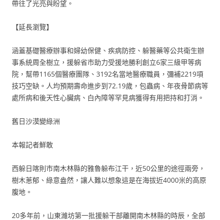
帶往了光亮與盼望。
【延長瀏覽】
涵蓋基礎醫療辦事和婦幼保健、疾病防控、躲醫藥等公共衛生辦
事系統周全樹立，援躲省市助力受援地勝利創立6家三級甲等病
院，幫帶1165個醫療團隊、3192名當地醫療職員，彌補2219項
技巧空缺。人均預期壽命進步到72.19歲，包蟲病、年夜骨節病等
處所病和後天性心臟病、白內障等罕見病獲得有用把持和打消。
舊日沙漠變綠洲
本報記者鮮敢
西躲日喀則市南木林縣的雅魯躲布江干，近50公里的途徑兩旁，
樹木蔥郁、綠意盎然，讓人難以想象這是在海拔近4000米的高原
腹地。
20多年前，山東濰坊第一批援躲干部離開南木林縣的時辰，全部