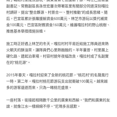
副書記、常務副區長孫世宏屢次帶著區里有關部分同道深刻嘎拉
村調研，提出“整合夥源、村景合一、整村推動”的成長思緒。隨
后，巴宜區累計張羅援躲資金600萬元、林芝市游玩以獎代補資
金100萬元、巴宜區財務資金160萬元，維護嘎拉村的野山桃樹、
推進基本舉措措施扶植。
施工時正好遇上林芝的冬天，嘎拉村村平易近給施工隊員送來熱
火朝天的酥油茶，讓隊員們心里熱融融的。半年曩昔，村里展上
硬化路、建起泊車場，村容村貌年夜幅改良，嘎拉村成了名副實
在的“桃花源”。
2015年春天，嘎拉村迎來了全新的桃花節，“桃花村”的名聲風行
一時。第二年，嘎拉村桃花節游玩支出就衝破100萬元。越來越
多的游客遠道而來，只為一睹桃花盛景。
一座村落，銜接起相隔數千公里的廣東和西躲。“我們和廣東的友
誼，就像江水一樣綿綿不停。”尼瑪多吉感歎。