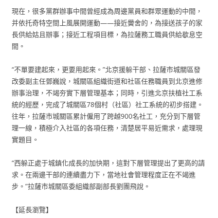
現在，很多黨群辦事中間曾經成為周邊黨員和群眾運動的中間，
并依托奇特空間上風展開運動——接近黌舍的，為接送孩子的家
長供給姑且辦事；接近工程項目標，為拉薩務工職員供給歇息空
間。
“不單要建起來，更要用起來。”北京援躲干部、拉薩市城關區發
改委副主任鄧巍說，城關區組織街道和社區任務職員到北京進修
辦事治理，不竭夯實下層管理基本；同時，引進北京扶植社工系
統的經歷，完成了城關區78個村（社區）社工系統的初步搭建。
往年，拉薩市城關區累計僱用了跨越900名社工，充分到下層管
理一線，積極介入社區的各項任務，清楚居平易近需求，處理現
實題目。
“西躲正處于城鎮化成長的加快期，這對下層管理提出了更高的請
求。在兩邊干部的連續盡力下，當地社會管理程度正在不竭進
步。”拉薩市城關區委組織部副部長劉團飛說。
【延長瀏覽】