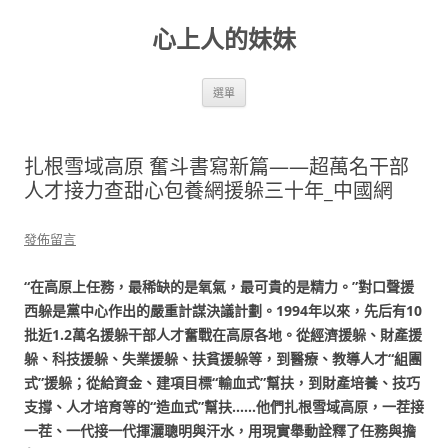
跳
至
心上人的妹妹
主
要
內
容
選單
扎根雪域高原 奮斗書寫新篇——超萬名干部
人才接力查甜心包養網援躲三十年_中國網
發佈留言
“在高原上任務，最稀缺的是氧氣，最可貴的是精力。”對口聲援
西躲是黨中心作出的嚴重計謀決議計劃。1994年以來，先后有10
批近1.2萬名援躲干部人才奮戰在高原各地。從經濟援躲、財產援
躲、科技援躲、失業援躲、扶貧援躲等，到醫療、教導人才“組團
式”援躲；從給資金、建項目標“輸血式”幫扶，到財產培養、技巧
支撐、人才培育等的“造血式”幫扶……他們扎根雪域高原，一茬接
一茬、一代接一代揮灑聰明與汗水，用現實舉動詮釋了任務與擔