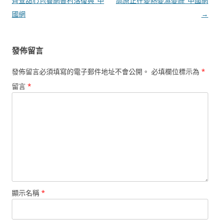
章
齊查甜心包養網魯村落復興_中
高原正在變熱變濕變綠_中國網
導
國網
→
覽
發佈留言
發佈留言必須填寫的電子郵件地址不會公開。
必填欄位標示為
*
留言
*
顯示名稱
*