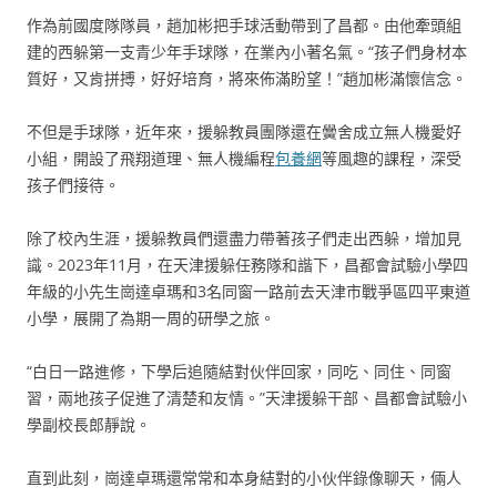
作為前國度隊隊員，趙加彬把手球活動帶到了昌都。由他牽頭組
建的西躲第一支青少年手球隊，在業內小著名氣。“孩子們身材本
質好，又肯拼搏，好好培育，將來佈滿盼望！”趙加彬滿懷信念。
不但是手球隊，近年來，援躲教員團隊還在黌舍成立無人機愛好
小組，開設了飛翔道理、無人機編程
包養網
等風趣的課程，深受
孩子們接待。
除了校內生涯，援躲教員們還盡力帶著孩子們走出西躲，增加見
識。2023年11月，在天津援躲任務隊和諧下，昌都會試驗小學四
年級的小先生崗達卓瑪和3名同窗一路前去天津市戰爭區四平東道
小學，展開了為期一周的研學之旅。
“白日一路進修，下學后追隨結對伙伴回家，同吃、同住、同窗
習，兩地孩子促進了清楚和友情。”天津援躲干部、昌都會試驗小
學副校長郎靜說。
直到此刻，崗達卓瑪還常常和本身結對的小伙伴錄像聊天，倆人