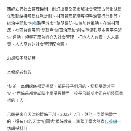
西躲立異社會管理機制，制訂出臺全區市域社會管理古代化試點
任務聯絡接觸點任務計劃、村落管理範疇專項整治實行計劃等，
綜治中間和“
包養
聰明城市”“聰明邊防”扶植加速推動。在城村落
居、社區普遍展開“雙聯戶”辦事治理和“創先爭優強基本惠平易近
生”運動，領導群眾普遍介入社會管理，打造人人有責、人人盡
責、人人享有的社會管理配合體。
幻想種子發新芽
本報記者鮮敢
“徒弟，每個螺絲都要擰緊，都是孩子們用的，穩穩妥當才平
安。”西躲昌都會試驗小學講授樓里，校長呂鵬吩咐正在組裝舊書
架的工人。
呂鵬是來自天津的援躲干部。2022年7月，與他一同離開黌舍
的，還有14名天津“組團式”援躲教員，涵蓋了黌舍簡直
包養網
一
切講授科目。