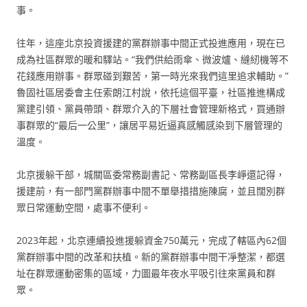
事。
往年，這座北京投資援建的黨群辦事中間正式投進應用，現在已
成為社區群眾的暖和驛站。“我們供給雨傘、微波爐、縫紉機等不
花錢應用辦事。群眾碰到艱苦，第一時光來我們這里追求輔助。”
魯固社區居委會主任索朗江村說，依托這個平臺，社區推進構成
黨建引領、黨員帶頭、群眾介入的下層社會管理新格式，買通辦
事群眾的“最后一公里”，讓居平易近逼真感觸感染到下層管理的
溫度。
北京援躲干部，城關區委常務副書記、常務副區長李崢還記得，
援建前，有一部門黨群辦事中間不單舉措措施陳腐，並且闊別群
眾日常運動空間，處事不便利。
2023年起，北京連續投進援躲資金750萬元，完成了轄區內62個
黨群辦事中間的改革和扶植。新的黨群辦事中間干凈整潔，都選
址在群眾運動密集的區域，力圖最年夜水平吸引往來黨員和群
眾。