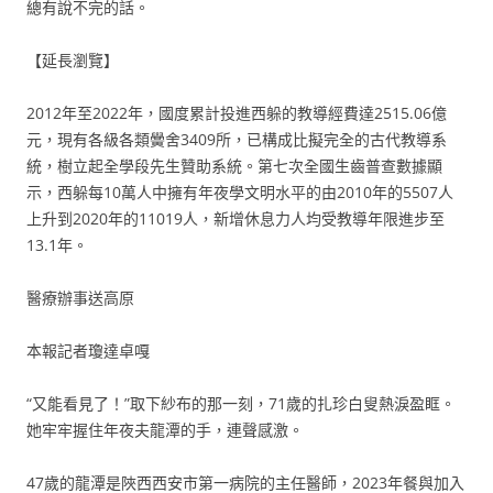
總有說不完的話。
【延長瀏覽】
2012年至2022年，國度累計投進西躲的教導經費達2515.06億
元，現有各級各類黌舍3409所，已構成比擬完全的古代教導系
統，樹立起全學段先生贊助系統。第七次全國生齒普查數據顯
示，西躲每10萬人中擁有年夜學文明水平的由2010年的5507人
上升到2020年的11019人，新增休息力人均受教導年限進步至
13.1年。
醫療辦事送高原
本報記者瓊達卓嘎
“又能看見了！”取下紗布的那一刻，71歲的扎珍白叟熱淚盈眶。
她牢牢握住年夜夫龍潭的手，連聲感激。
47歲的龍潭是陜西西安市第一病院的主任醫師，2023年餐與加入