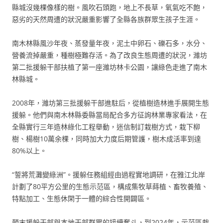
縣城沒幾棵像樣的樹。風吹石頭跑，地上不長草，氧氣吃不飽，
惡劣的天然周遭的狀況嚴重影響了全縣各族群眾生孩子生涯。
南木林縣風沙年夜、蒸發量年夜，泥土中卵石、礫石多，水分、
營養流掉嚴重，種樹極難存活。為了改良生態周遭的狀況，濰坊
第二批援躲干部扶植了第一座濰坊林卡公園，讓綠色走進了南木
林縣城。
2008年，濰坊第三批援躲干部進駐后，從植樹造林進手展開生態
援躲。他們與南木林縣委縣當局配合多方征詢林業專家看法，在
全縣實行三年造林綠化工程舉動，迷信制訂栽樹方式，栽下柳
樹、楊樹10萬余棵，同時加大力度后期管護，樹木成活率到達
80%以上。
“誓將荒灘變綠洲”。援躲任務組經由過程實地調研，在雅江北岸
計劃了80平方公里的生態示范區，構成集牧草蒔植、畜牧養殖、
特點加工、生態休閑于一體的綜合性開闢區。
顛末援躲干部與本地干部群眾的接續奮斗，到2024年，示范區栽