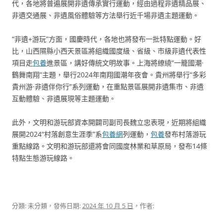
代，各地將普遍展開非遺傳承實行運動，經由過程非遺精品展、
非遺交通展、非遺風俗體驗等方法舉行近千場非遺主題運動。
“非遺+游玩”方面，國慶時代，各地也將發布一批特點運動。好
比，山西隰縣小西天景區將組織國度級、省級、市級非遺代表性
項目走
包養
進景區，講好傳統文明故事。上海將繚繞“一籠國潮·
鶴舞南翔”主題，舉行2024年南翔國潮年夜會。貴州將舉行“多彩
貴州游·非遺伴你行”系列運動，在重點景區展開非遺集市、非遺
互動體驗、非遺展現等主題運動。
此外，文明和游玩部資本開闢司副司長魏立忠表現，近期將組織
展開2024“村落創意生涯季”系
包養網
列運動，
包養
發布村落游玩
重點線路。文明和游玩部還將會同國度林業和草原局，發布14條
特點生態游玩線路。
分類: 未分類，發佈日期:
2024 年 10 月 5 日
，作者: