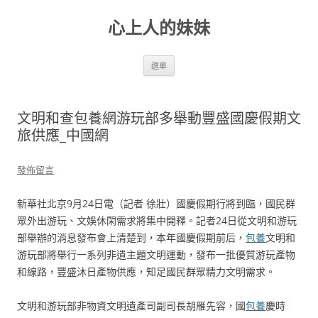
跳
至
心上人的妹妹
主
要
內
容
選單
文明和查包養網游玩部多舉動豐盛國慶假期文
旅供應_中國網
發佈留言
新華社北京9月24日電（記者 徐壯）國慶假期行將到臨，國民群
眾外出游玩、文娛休閑需求將集中開釋。記者24日從文明和游玩
部舉辦的消息發布會上清楚到，本年國慶假期前后，
包養
文明和
游玩部將舉行一系列非遺主題文明運動，發布一批優質游玩產物
和線路，豐盛沐日產物供應，知足國民群眾精力文明需求。
文明和游玩部非物資文明遺產司副司長胡雁先容，國
包養
慶時