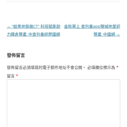
文
←
“給黑地盤做CT” 科技賦能助
金秋塞上 查包養app鹽堿地里迎
章
力糧倉豐產_中查包養經歷國網
豐產_中國網
→
導
覽
發佈留言
發佈留言必須填寫的電子郵件地址不會公開。
必填欄位標示為
*
留言
*