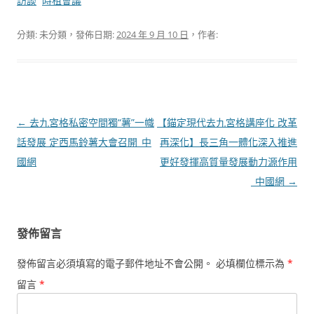
訪談
時租會議
分類: 未分類，發佈日期:
2024 年 9 月 10 日
，作者:
文
←
去九宮格私密空間獨“薯”一幟
【錨定現代去九宮格講座化 改革
章
話發展 定西馬鈴薯大會召開_中
再深化】長三角一體化深入推進
導
國網
更好發揮高質量發展動力源作用
覽
_中國網
→
發佈留言
發佈留言必須填寫的電子郵件地址不會公開。
必填欄位標示為
*
留言
*