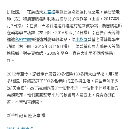
拼版照片：在廣西天
九宮格
等縣進遠鄉進遠村龍堅屯，梁碧瑩老
師（左）和農志鵬老師晚飯后指導兒子做作業（上圖，2017年9
月7日攝）；在廣西天等縣進遠鄉進遠村龍含教學點，農志鵬老師
在輔導學生功課（左下圖，2016年4月14日攝）；在廣西天等縣
進遠
私密空間
鄉進遠村龍堅教學點，梁
小樹屋
碧瑩老師輔導學生
功課（右下圖，2015年6月18日攝）。梁碧瑩和農志鵬是天等縣
進遠鄉一對夫妻教師，2008年至今一直在大山里不同教學點工
作。
2012年至今，記者走進廣西20多個縣130多所大山學校，用7萬
多張照片陸續記錄了300多名老師的工作與生活。這些老師不少
是“夫妻檔”，為了讓適齡孩子一個都不少、一個都不掉隊地接受
義務教育，他們雙雙堅守平凡的教書育人講臺上，從青春到白
發，不曾輕言離開。
新華社記者 陸波岸 攝