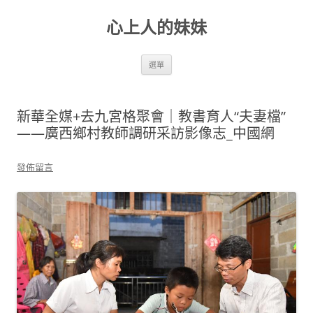
跳
至
心上人的妹妹
主
要
內
容
選單
新華全媒+去九宮格聚會｜教書育人“夫妻檔”
——廣西鄉村教師調研采訪影像志_中國網
發佈留言