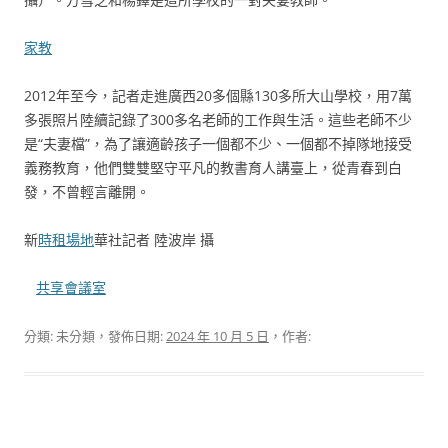
家教
2012年至今，記者走進廣西20多個縣130多所大山學校，用7萬
多張照片陸續記錄了300多名老師的工作與生活。這些老師不少
是“夫妻檔”，為了讓適齡孩子一個都不少、一個都不掉隊地接受
義務教育，他們雙雙堅守平凡的教書育人講臺上，從青春到白
發，不曾輕言離開。
新
時租場地
華社記者 陸波岸 攝
共享會議室
分類: 未分類，發佈日期:
2024 年 10 月 5 日
，作者: