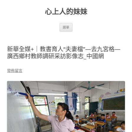
跳
至
心上人的妹妹
主
要
內
容
選單
新華全媒+｜教書育人“夫妻檔”—去九宮格—
廣西鄉村教師調研采訪影像志_中國網
發佈留言