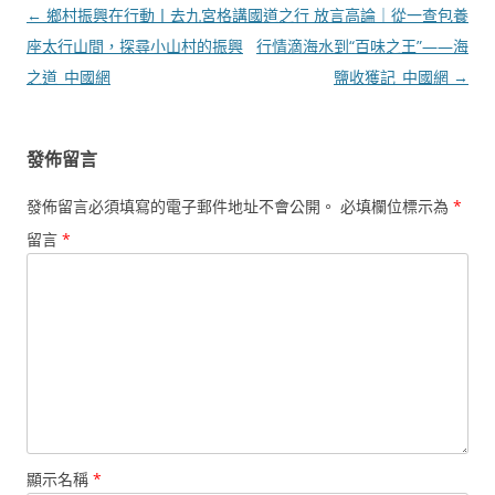
文
←
鄉村振興在行動丨去九宮格講
國道之行 放言高論｜從一查包養
章
座太行山間，探尋小山村的振興
行情滴海水到“百味之王”——海
導
之道_中國網
鹽收獲記_中國網
→
覽
發佈留言
發佈留言必須填寫的電子郵件地址不會公開。
必填欄位標示為
*
留言
*
顯示名稱
*