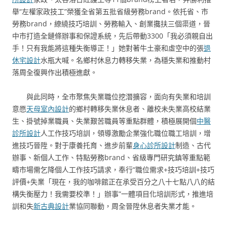
舉“左權家政技工”榮獲全省第五批省級勞務brand。依托省、市
勞務brand，繚繞技巧培訓、勞務輸入、創業攙扶三個渠道，晉
中市打造全鏈條辦事和保證系統，先后帶動3300「我必須親自出
手！只有我能將這種失衡導正！」她對著牛土豪和虛空中的張
退
休宅設計
水瓶大喊。名鄉村休息力轉移失業，為穩失業和推動村
落周全復興作出積極進獻。
與此同時，全市聚焦失業職位挖潛擴容，面向有失業和培訓
意愿
天母室內設計
的鄉村轉移失業休息者、離校未失業高校結業
生、掛號掉業職員、失業艱苦職員等重點群體，積極展開個
中醫
診所設計
人工作技巧培訓，領導激勵企業強化職位職工培訓，增
進技巧晉陞。對于康養托育、進步前輩
身心診所設計
制造、古代
辦事、新個人工作、特點勞務brand、省級專門研究鎮等重點範
疇市場需乞降個人工作技巧請求，奉行“職位需求+技巧培訓+技巧
評價+失業「現在，我的咖啡館正在承受百分之八十七點八八的結
構失衡壓力！我需要校準！」辦事”一體項目化培訓形式，推進培
訓和失
新古典設計
業協同聯動，周全晉陞休息者失業才能。