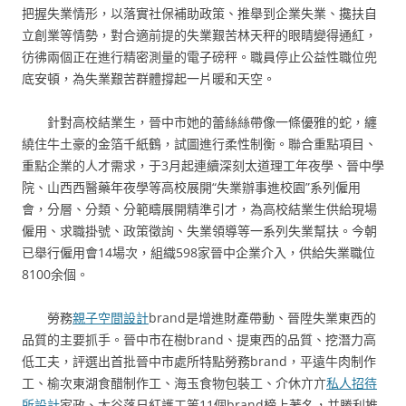
把握失業情形，以落實社保補助政策、推舉到企業失業、攙扶自
立創業等情勢，對合適前提的失業艱苦林天秤的眼睛變得通紅，
彷彿兩個正在進行精密測量的電子磅秤。職員停止公益性職位兜
底安頓，為失業艱苦群體撐起一片暖和天空。
針對高校結業生，晉中市她的蕾絲絲帶像一條優雅的蛇，纏
繞住牛土豪的金箔千紙鶴，試圖進行柔性制衡。聯合重點項目、
重點企業的人才需求，于3月起連續深刻太道理工年夜學、晉中學
院、山西西醫藥年夜學等高校展開“失業辦事進校園”系列僱用
會，分層、分類、分範疇展開精準引才，為高校結業生供給現場
僱用、求職掛號、政策徵詢、失業領導等一系列失業幫扶。今朝
已舉行僱用會14場次，組織598家晉中企業介入，供給失業職位
8100余個。
勞務
親子空間設計
brand是增進財產帶動、晉陞失業東西的
品質的主要抓手。晉中市在樹brand、提東西的品質、挖潛力高
低工夫，評選出首批晉中市處所特點勞務brand，平遠牛肉制作
工、榆次東湖食醋制作工、海玉食物包裝工、介休亣亣
私人招待
所設計
家政、太谷落日紅護工等11個brand榜上著名，并勝利推