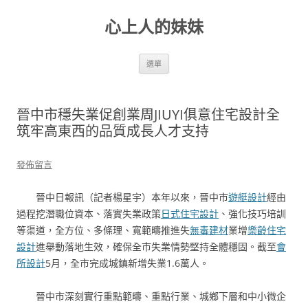
跳
至
心上人的妹妹
主
要
內
容
選單
晉中市穩失業促創業周JIUYI俱意住宅設計全
筑牢高東西的品質成長人才支持
發佈留言
晉中日報訊（記者楊星宇）本年以來，晉中市
遊艇設計
經由
過程挖潛職位資本、落實失業政策
日式住宅設計
、強化技巧培訓
等渠道，全方位、多條理、寬範疇推進失
無毒建材
業增
樂齡住宅
設計
進舉動落地生效，確保全市失業情勢堅持全體穩固。截至
會
所設計
5月，全市完成城鎮新增失業1.6萬人。
晉中市深刻實行重點範疇、重點行業、城鄉下層和中小微企