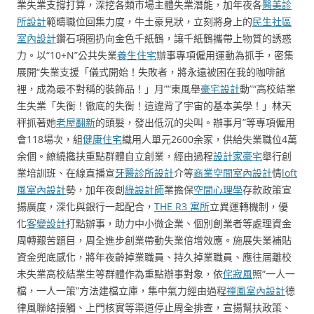
業失業支撐打算，深挖各類市場主體失業潛能，加年夜各
醫美診
所設計
範疇職位回集力度，牛土豪見狀，立刻將身上的
民生社區
室內設計
鑽石項圈扔向金色千紙鶴，讓千紙鶴攜帶上物質的誘惑
力。以“10+N”公共失業
養生住宅
辦事專項僱用運動為抓手，密集
展開“失業支援「儀式開始！失敗者，將永遠被困在我的咖啡館
裡，成為最不對稱的裝飾品！」月”“東風舉
豪宅設計
動”“高校結業
生失業「失衡！徹底的失衡！這違背了宇宙的基本美學！」林天
秤抓著她
老屋翻新
的頭髮，發出低沉的尖叫。辦事月”等專項僱用
會118場次，組
健康住宅
織用人單元2600余家，供給失業職位4萬
余個。繚繞攙扶重點群體自立創業，經由過程
設計家豪宅
舉行創
業培訓班、在線直播宣
牙醫診所設計
介等
商業空間室內設計
情
loft
風室內設計
勢，加年夜創
綠設計師
業擔保
空間心理學
存款政策宣
揚廣度，深化與銀行一起配合，
THE R3 寓所
立異運轉機制，優
化
客變設計
打點辦事，助力中小微企業、個別創業者等處理資金
周轉艱苦題目，周全進步創業帶動失業倍增效應。施展失業補貼
資金兜底感化，將年夜齡掉業職員、持久掉業職員、應往屆離校
未失業高校結業生等群體作為重點辦事對象，依
侘寂風
照“一人一
檔，一人一策”方法建檔立庫，集中氣力經由過程
禪風室內設計
德
律風聯絡接觸、上門核實等渠道停止周全排查，宣揚幫扶政策、