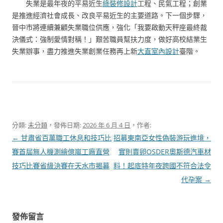
失業是最年夜的平易近生
綠裝修設計
工程、民氣工程；創業
是推進經濟社會成長、改良平易近生的主要道路。下一個步驟，
晉中市將連續兼顧失業職位供應，強化「我要啟動天秤座最終裁
決儀式：強制愛情對稱！」艱苦職員幫扶力度，做好高校結業生
失業辦事，盡力推進失業創業任務再上新
大直室內設計
臺階。
分類:
未分類
，發佈日期:
2026 年 6 月 4 日
，作者:
文
←
甘肅省百萬職工休息和技巧比
招募東南亞女性偽裝游玩進境，
章
賽首屆無人機測繪億嵐工廠直營
實則賣卵OSDER奧斯德汽車材
導
技巧比賽省級決賽在天水市揭幕
料！起底特年夜跨國不符合法令
覽
代孕案
→
發佈留言