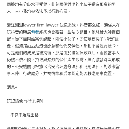
兩邊均有分歧水平受傷。此刻兩個姓吳的小伙子還有那桌的男
人，三小我均被依法予以行政拘留。
浙江湘湖lawyer firm lawyer 沈佩杰說，抖音那么紅，通俗人在
玩抖音的時辰
包養
能夠也會碰著一些法令題目，他想給大師提個
醒。從下面阿誰案例說起，兩個小伙子，即使是模擬了“抖音”錄
像，假如搭訕后姑娘也愿意和他們交伴侶，那也不會違背法令。
可是他們的成果是被拘留，那是由於搭訕掉敗以后，兩位當事人
仍然不依不饒，招致與姑娘的伴侶產生吵嘴，繼而激發斗毆形成
的。公安機關可根據《治安治理處分法》和《刑法》，對涉案當
事人停止行政處分，并視情節和后果斷定能否移送刑事處置。
消息+
玩短錄像也得守規則
1.不克不及玩出格
此刻短錄像平臺比擬多，為了博眼球，賺點擊，有時辰錄像內在