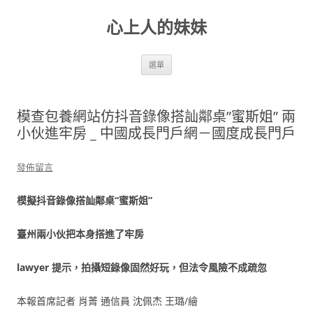
跳
至
心上人的妹妹
主
要
內
容
選單
模查包養網站仿抖音錄像搭訕鄰桌”蜜斯姐” 兩
小伙進牢房 _ 中國成長門戶網－國度成長門戶
發佈留言
模擬抖音錄像搭訕鄰桌“蜜斯姐”
臺州兩小伙把本身搭進了牢房
lawyer 提示，拍攝短錄像固然好玩，但法令風險不成疏忽
本報首席記者 肖菁 通信員 沈佩杰 王璐/繪