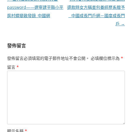
章
password——遼寧建平縣小平
還款時女方稱查包養經歷系贈予
導
房村蝶變啟發錄_中國網
_ 中國成長門戶網－國度成長門
覽
戶
→
發佈留言
發佈留言必須填寫的電子郵件地址不會公開。
必填欄位標示為
*
留言
*
顯示名稱
*