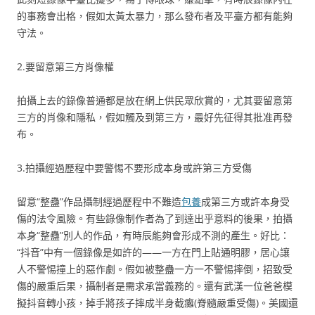
的事務會出格，假如太黃太暴力，那么發布者及平臺方都有能夠
守法。
2.要留意第三方肖像權
拍攝上去的錄像普通都是放在網上供民眾欣賞的，尤其要留意第
三方的肖像和隱私，假如觸及到第三方，最好先征得其批准再發
布。
3.拍攝經過歷程中要警惕不要形成本身或許第三方受傷
留意“整蠱”作品攝制經過歷程中不難造
包養
成第三方或許本身受
傷的法令風險。有些錄像制作者為了到達出乎意料的後果，拍攝
本身“整蠱”別人的作品，有時辰能夠會形成不測的產生。好比：
“抖音”中有一個錄像是如許的——一方在門上貼通明膠，居心讓
人不警惕撞上的惡作劇。假如被整蠱一方一不警惕摔倒，招致受
傷的嚴重后果，攝制者是需求承當義務的。還有武漢一位爸爸模
擬抖音轉小孩，掉手將孩子摔成半身截癱(脊髓嚴重受傷)。美國還