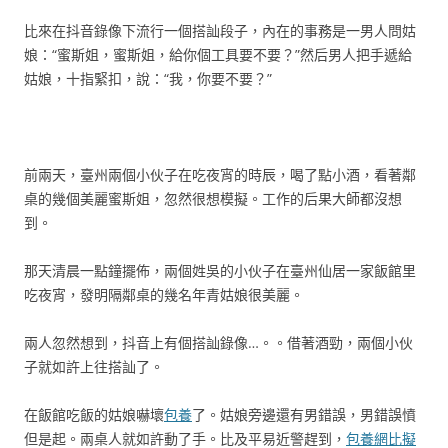
比來在抖音錄像下流行一個搭訕段子，內在的事務是一男人問姑
娘：“蜜斯姐，蜜斯姐，給你個工具要不要？”然后男人把手遞給
姑娘，十指緊扣，說：“我，你要不要？”
前兩天，臺州兩個小伙子在吃夜宵的時辰，喝了點小酒，看著鄰
桌的幾個美麗蜜斯姐，忽然很想模擬。工作的后果大師都沒想
到。
那天清晨一點鐘擺佈，兩個姓吳的小伙子在臺州仙居一家飯館里
吃夜宵，發明隔鄰桌的幾名年青姑娘很美麗。
兩人忽然想到，抖音上有個搭訕錄像…。。借著酒勁，兩個小伙
子就如許上往搭訕了。
在飯館吃飯的姑娘嚇壞
包養
了。姑娘旁邊還有男錯誤，男錯誤憤
但是起。兩桌人就如許動了手。比及平易近警趕到，
包養網比擬