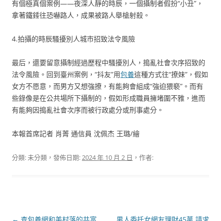
有個極真個案例——夜深人靜的時辰，一個攝制者假扮“小丑”，
拿著鐵錘往恐嚇路人，成果被路人舉槍射殺。
4.拍攝的時辰騷擾別人城市招致法令風險
最后，還要留意攝制經過歷程中騷擾別人，搗亂社會次序招致的
法令風險。回到臺州案例，“抖友”用
包養
這種方式往“撩妹”，假如
女方不愿意，而男方又想強撩，有能夠會組成“強迫猥褻”。而有
些錄像是在公共場所下攝制的，假如形成職員擁堵圍不雅，進而
有能夠因搗亂社會次序而被行政處分或刑事處分。
本報首席記者 肖菁 通信員 沈佩杰 王璐/繪
分類: 未分類，發佈日期:
2024 年 10 月 2 日
，作者:
文
←
查包養網和美村落的共富
男人委托女網友理財45萬 請求