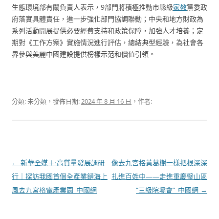
生態環境部有關負責人表示，9部門將積極推動市縣級
家教
黨委政
府落實具體責任，進一步強化部門協調聯動；中央和地方財政為
系列活動開展提供必要經費支持和政策保障，加強人才培養；定
期對《工作方案》實施情況進行評估，總結典型經驗，為社會各
界參與美麗中國建設提供榜樣示范和價值引領。
分類: 未分類，發佈日期:
2024 年 8 月 16 日
，作者:
文
←
新華全媒＋·高質量發展調研
像去九宮格黃葛樹一樣把根深深
章
行｜探訪我國首個全產業鏈海上
扎進百姓中——走進重慶璧山區
導
風去九宮格電產業園_中國網
“三級院壩會”_中國網
→
覽