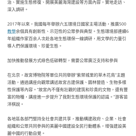
治、實施生態修復、開展美麗海灣建設等方面內容，實地走訪、
深入調研。
2017年以來，我國每年舉辦六五環境日國家主場活動，推廣500
教學
余個具有創新性、示范性的公眾參與典型。生態環境部連續6
年組織作家百余人次赴各地生態環保一線調研，用文學的力量引
導人們保護環境、珍愛生態。
加快推動發展方式綠色低碳轉型，需要公眾廣泛支持和參與
在北京，故宮博物院等單位共同舉辦“紫禁城里的草木花鳥”主題
活動，通過講座向觀眾講述故宮古建保護、園林營造、生物多樣
性保護等內容。“故宮內不僅有壯觀的建筑和珍貴的文物，還有豐
富的物種，講座進一步提升了我對生態環境保護的認識。”游客苗
洋棋說。
各地區各部門堅持全社會共建共享，推動構建政府、企業、社會
組織和公眾共同參與的美麗中國建設全民行動體系，增強建設美
麗中國的行動自覺。