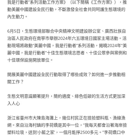
我是行動者”系列活動工作方案》（以下簡稱《工作方案》），推
動美麗中國建設全民行動，不斷激發全社會共同呵護生態環境的
內生動力。
6月5日，生態環境部聯合中央精神文明建設辦公室、廣西壯族自
治區人民政府在南寧市舉辦2024年六五環境日國家主場活動。活
動現場將啟動“美麗中國，我是行動者”系列活動，揭曉2024年“美
麗中國，我是行動者”十佳生態環境志愿者、十佳公眾參與案例和
十佳環保設施開放單位。
開展美麗中國建設全民行動取得了哪些成效？如何進一步推動相
關工作？
生態文明意識顯著提升，簡約適度、綠色低碳的生活方式更加深
入人心
浙江省臺州市大陳島海灘上，幾位村民正在撿拾塑料瓶、漁線漁
網。來自沿海村鎮的李荷嬌是其中一位，“我每天都會沿著海岸撿
塑料垃圾，送到‘小藍之家’，一個月能掙2500多元。”李荷嬌口中