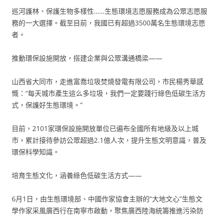
巡河護林、保護生物多樣性……生態環境志愿服務成為公眾志愿服
務的一大選擇。截至目前，我國已有超過3500萬名生態環境志愿
者。
推動環保設施開放，搭建企業與公眾溝通橋梁——
山西省大同市，走進富喬垃圾焚燒發電有限公司，市民楊秀華感
慨：“每天城市產生這么多垃圾，我們一定要踐行綠色低碳生活方
式，保護好生態環境。”
目前，2101家環保設施開放單位已遍布全國所有地級及以上城
市，累計接待參訪公眾超過2.1億人次，提升生態文明意識，普及
環保科學知識。
培育生態文化，涵養綠色低碳生活方式——
6月1日，由生態環境部、中國作家協會主辦的“大地文心”生態文
學作家采風廣西行在南寧市啟動，聚焦廣西陸海統籌推進污染防