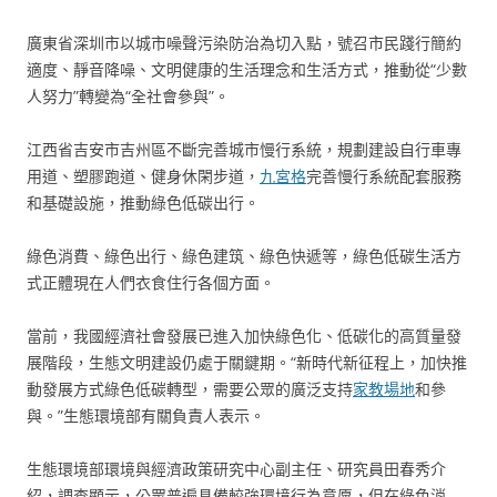
廣東省深圳市以城市噪聲污染防治為切入點，號召市民踐行簡約
適度、靜音降噪、文明健康的生活理念和生活方式，推動從“少數
人努力”轉變為“全社會參與”。
江西省吉安市吉州區不斷完善城市慢行系統，規劃建設自行車專
用道、塑膠跑道、健身休閑步道，
九宮格
完善慢行系統配套服務
和基礎設施，推動綠色低碳出行。
綠色消費、綠色出行、綠色建筑、綠色快遞等，綠色低碳生活方
式正體現在人們衣食住行各個方面。
當前，我國經濟社會發展已進入加快綠色化、低碳化的高質量發
展階段，生態文明建設仍處于關鍵期。“新時代新征程上，加快推
動發展方式綠色低碳轉型，需要公眾的廣泛支持
家教場地
和參
與。”生態環境部有關負責人表示。
生態環境部環境與經濟政策研究中心副主任、研究員田春秀介
紹，調查顯示，公眾普遍具備較強環境行為意愿，但在綠色消