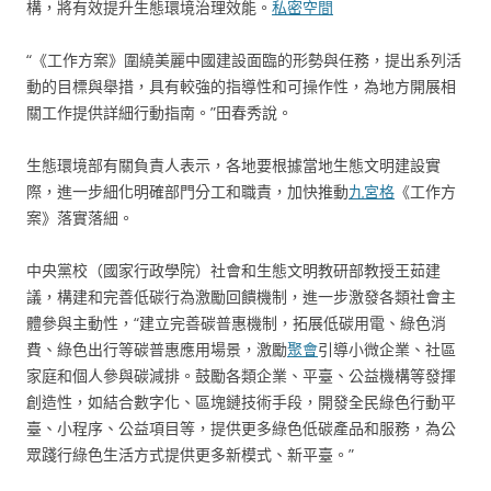
構，將有效提升生態環境治理效能。
私密空間
“《工作方案》圍繞美麗中國建設面臨的形勢與任務，提出系列活
動的目標與舉措，具有較強的指導性和可操作性，為地方開展相
關工作提供詳細行動指南。”田春秀說。
生態環境部有關負責人表示，各地要根據當地生態文明建設實
際，進一步細化明確部門分工和職責，加快推動
九宮格
《工作方
案》落實落細。
中央黨校（國家行政學院）社會和生態文明教研部教授王茹建
議，構建和完善低碳行為激勵回饋機制，進一步激發各類社會主
體參與主動性，“建立完善碳普惠機制，拓展低碳用電、綠色消
費、綠色出行等碳普惠應用場景，激勵
聚會
引導小微企業、社區
家庭和個人參與碳減排。鼓勵各類企業、平臺、公益機構等發揮
創造性，如結合數字化、區塊鏈技術手段，開發全民綠色行動平
臺、小程序、公益項目等，提供更多綠色低碳產品和服務，為公
眾踐行綠色生活方式提供更多新模式、新平臺。”