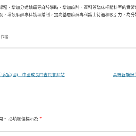
課程，增加分娩鎮痛等麻醉學時，增加麻醉、產科等臨床相關科室的實習
設，增設麻醉專科護理編制，提高基層麻醉專科護士待遇和吸引力，為分
作者:
家庭(圖) _ 中國成長門查包養網站
高端智能綠
開。
必填欄位標示為
*