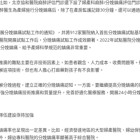
比如，北京協和醫院麻醉評估門診還下設了婦產科麻醉/分娩鎮痛評估門
麻醉醫生為產婦施行分娩鎮痛后，除了在產房監護記錄30分鐘，還可以通
開展分娩鎮痛試點工作的通知》，并將912家醫院納入首批分娩鎮痛試點
家醫院開展試點工作后，分娩鎮痛試點工作成效顯著。2022年試點醫院分娩
及分娩鎮痛、給予產婦科學規范的鎮痛非常重要。
推廣的難點主要在非技術因素上，如患者觀念、人力成本、收費問題等。
解這項技術，但也有人擔心打麻藥對孩子有不良影響。
解分娩過程，建立正確的分娩鎮痛認知。一方面，要繼續提高分娩鎮痛的
加強分娩鎮痛技術推廣和質量提升，完善舒適化醫療服務，開展24小時分
隊伍建設亟待加強
鎮痛率也呈現出一定差異。比如，經濟發達地區的大型婦產醫院、婦幼保
外，婦幼專科醫院的分娩鎮痛率顯著高于綜合醫院。