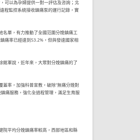
診，可以為孕婦提供一對一評估及咨詢；北
過遠程監控系統接收鎮痛泵的運行記錄，實
基地名單，有力推動了全國范圍分娩鎮痛工
鎮痛率已經達到53.2%，但與發達國家相
徐銘軍說，近年來，大眾對分娩鎮痛的了
覆蓋率，加強科普宣教，破除“無痛分娩對
娩鎮痛服務，強化全過程管理，滿足生育服
健院平均分娩鎮痛率較高，西部地區和縣