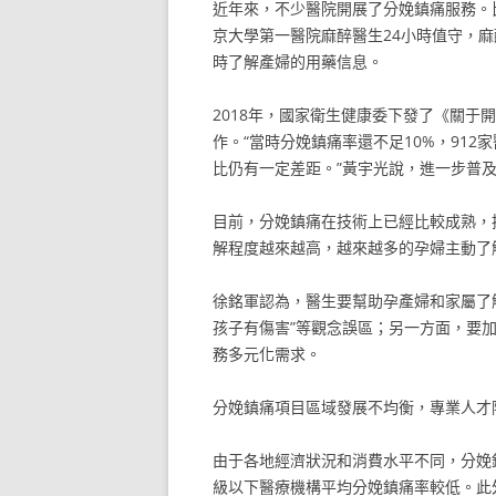
近年來，不少醫院開展了分娩鎮痛服務。
京大學第一醫院麻醉醫生24小時值守，
時了解產婦的用藥信息。
2018年，國家衛生健康委下發了《關于
作。“當時分娩鎮痛率還不足10%，912
比仍有一定差距。”黃宇光說，進一步普
目前，分娩鎮痛在技術上已經比較成熟，
解程度越來越高，越來越多的孕婦主動了
徐銘軍認為，醫生要幫助孕產婦和家屬了
孩子有傷害”等觀念誤區；另一方面，要
務多元化需求。
分娩鎮痛項目區域發展不均衡，專業人才
由于各地經濟狀況和消費水平不同，分娩
級以下醫療機構平均分娩鎮痛率較低。此