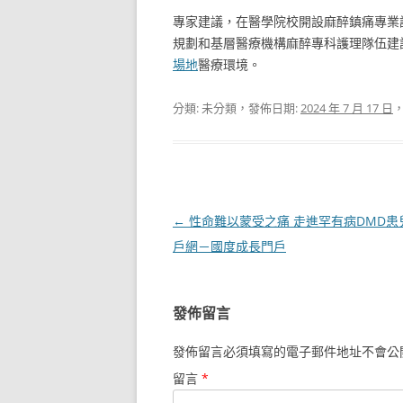
專家建議，在醫學院校開設麻醉鎮痛專業
規劃和基層醫療機構麻醉專科護理隊伍建
場地
醫療環境。
分類: 未分類，發佈日期:
2024 年 7 月 17 日
，
文
←
性命難以蒙受之痛 走進罕有病DMD患兒
章
戶網－國度成長門戶
導
覽
發佈留言
發佈留言必須填寫的電子郵件地址不會公
留言
*