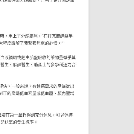
時，用上了分娩鎮痛，“在打完麻醉藥半
大程度緩解了我緊張焦慮的心情。”
入血液循環或經由胎盤吸收的藥物量微乎其
科醫生、麻醉醫生、助產士的多學科通力合
評估。一般來說，有鎮痛需求的產婦從出
糾正的產婦低血容量或低血壓、顱內壓增
產婦在第一產程得到充分休息，可以保持
胎兒缺氧的發生概率。