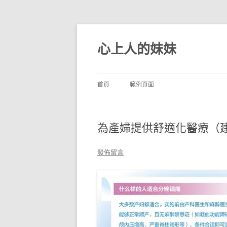
跳
至
主
心上人的妹妹
要
內
容
首頁
範例頁面
為產婦提供舒適化醫療（
發佈留言