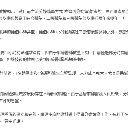
數據顯示，就目前主流分娩鎮痛方式“椎管內分娩鎮痛”來說，廣西區直單
科醫院普及率顯著高于綜合醫院，二級醫院和三級醫院普及率近兩年來逐年上升
能持續幾個小時甚至十幾個小時。分娩鎮痛除了需要麻醉醫師之外，還需
。
需要24小時待命進駐產房，但由于麻醉醫師數量不夠，目前僅能部分時間
痛，但該技術的推廣也受到麻醉醫師短缺的制約。
麻醉醫師、1名助產士和1名產科醫生全程監護，人力成本較大。尤其是縣
鎮痛服務區域發展仍存在不均衡的問題。由于基層麻醉醫護人員短缺，分
生育的愿望。
護理隊伍的建立和完善，讓更多麻醉專科護士從事分娩鎮痛工作，有利于
。”黃宇光說。