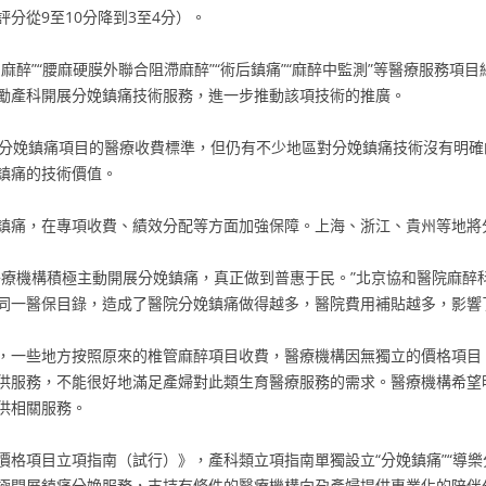
分從9至10分降到3至4分）。
管內麻醉”“腰麻硬膜外聯合阻滯麻醉”“術后鎮痛”“麻醉中監測”等醫療服務
勵產科開展分娩鎮痛技術服務，進一步推動該項技術的推廣。
分娩鎮痛項目的醫療收費標準，但仍有不少地區對分娩鎮痛技術沒有明確
鎮痛的技術價值。
鎮痛，在專項收費、績效分配等方面加強保障。上海、浙江、貴州等地將
醫療機構積極主動開展分娩鎮痛，真正做到普惠于民。”北京協和醫院麻醉
同一醫保目錄，造成了醫院分娩鎮痛做得越多，醫院費用補貼越多，影響
，一些地方按照原來的椎管麻醉項目收費，醫療機構因無獨立的價格項目
供服務，不能很好地滿足產婦對此類生育醫療服務的需求。醫療機構希望
供相關服務。
格項目立項指南（試行）》，產科類立項指南單獨設立“分娩鎮痛”“導樂分
極開展鎮痛分娩服務，支持有條件的醫療機構向孕產婦提供專業化的陪伴