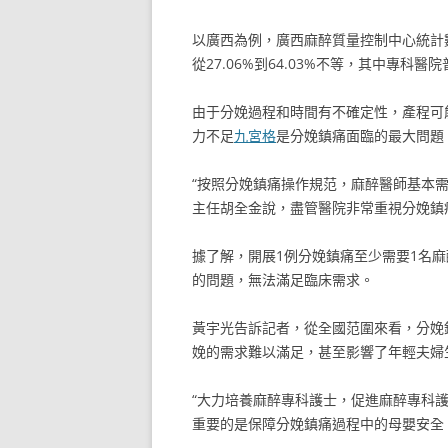
以廣西為例，廣西麻醉質量控制中心統計
從27.06%到64.03%不等，其中專
由于分娩過程和時間有不確定性，產程可
力不足
九宮格
是分娩鎮痛面臨的最大問題
“按照分娩鎮痛操作規范，麻醉醫師基本
主任胡全金說，盡管醫院非常重視分娩鎮
據了解，開展1例分娩鎮痛至少需要1名
的問題，無法滿足臨床需求。
黃宇光告訴記者，從全國范圍來看，分娩
娩的需求難以滿足，甚至影響了年輕夫婦
“大力培養麻醉專科護士，促進麻醉專科
重要的是保障分娩鎮痛過程中的母嬰安全