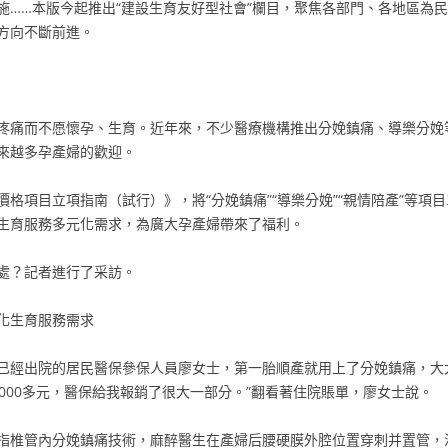
施……本版今起推出“建設生育友好型社會”欄目，聚焦各部門、各地區為
方向不斷前進。
疼痛而不愿懷孕、生育。近年來，不少醫療機構推出分娩鎮痛、導樂分娩
來越多孕產婦的歡迎。
格項目立項指南（試行）》，將“分娩鎮痛”“導樂分娩”“親情陪產”等項
生育服務多元化需求，為廣大孕產婦帶來了福利。
處？記者進行了采訪。
化生育服務需求
已經出院的居民醫保參保人員廖女士，第一胎順產就用上了分娩鎮痛，大
000多元，醫保給我報銷了很大一部分。”翻看著住院賬單，廖女士說。
指椎管內分娩鎮痛技術，麻醉醫生在產婦后腰硬膜外腔位置穿刺并置管，