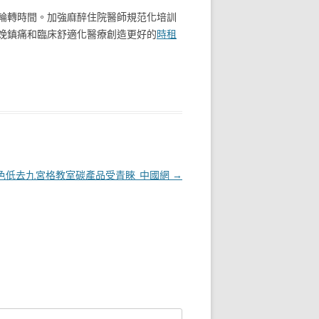
輪轉時間。加強麻醉住院醫師規范化培訓
娩鎮痛和臨床舒適化醫療創造更好的
時租
色低去九宮格教室碳產品受青睞_中國網
→