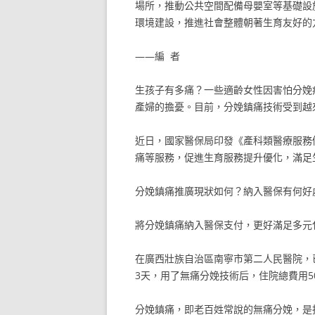
場所，推動公共空間配備母嬰室等基礎設
環境建設，推進社會整體朝著生育友好的
——編 者
生孩子有多痛？一些適齡女性因害怕分娩
產婦的擔憂。目前，分娩鎮痛技術受到越
近日，國家醫保局印發《產科類醫療服務價
痛等服務，促進生育服務提升優化，滿足
分娩鎮痛推廣現狀如何？納入醫保有何好
將分娩鎮痛納入醫保支付，更好滿足多元
在廣西壯族自治區南寧市第二人民醫院，
3天，用了無痛分娩技術后，住院總費用5
分娩鎮痛，即老百姓常說的無痛分娩，是