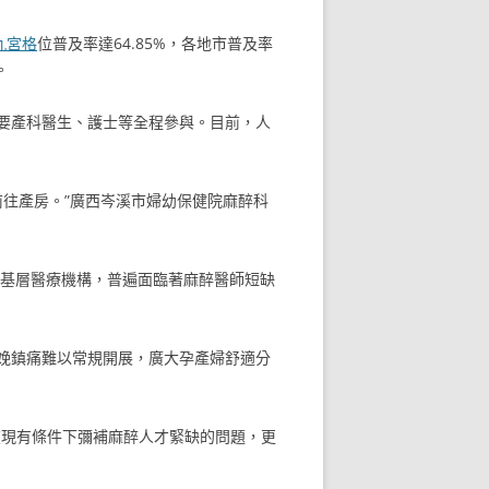
九宮格
位普及率達64.85%，各地市普及率
。
要產科醫生、護士等全程參與。目前，人
前往產房。”廣西岑溪市婦幼保健院麻醉科
域基層醫療機構，普遍面臨著麻醉醫師短缺
娩鎮痛難以常規開展，廣大孕產婦舒適分
在現有條件下彌補麻醉人才緊缺的問題，更