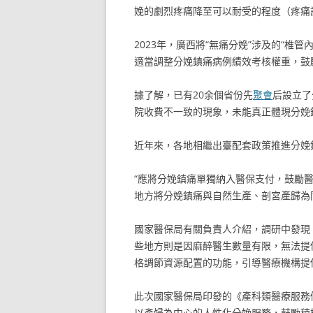
娩的劇烈疼痛降至可以耐受的程度（疼痛評
2023年，廣西將“無痛分娩”涉及的“椎
適當調整分娩鎮痛病例績效考核權重，鼓
據了解，已有20余個省份先
聚會
后設立了
院收費不一致的現象，未能真正體現分娩
近年來，各地相繼出臺配套政策推進分娩
“應將分娩鎮痛單獨納入醫保支付，鼓勵
地方將分娩鎮痛與自然生產、剖宮產歸為
國家醫保局有關負責人介紹，調研中發現
些地方則是因麻醉醫生數量有限，無法提
格調節資源配置的功能，引導醫療機構提
此次國家醫保局印發的《產科類醫療服務價
以產婦為中心的人性化分娩服務，鼓勵積