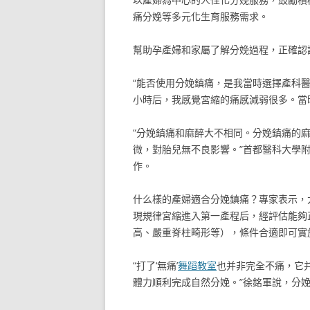
痛分娩等多元化生育服務需求。
幫助孕產婦和家屬了解分娩過程，正確認
“能否使用分娩鎮痛，是我當時選擇產科
小時后，我感覺宮縮的痛感減弱很多。當
“分娩鎮痛和麻醉大不相同。分娩鎮痛的
微，對胎兒無不良影響。”首都醫科大學
作。
什么樣的產婦適合分娩鎮痛？專家表示，
現規律宮縮進入第一產程后，經評估能夠
高、嚴重脊柱畸形等），條件合適即可實
“打了‘無痛’
舞蹈教室
也并非完全不痛，它
體力順利完成自然分娩。”徐銘軍說，分