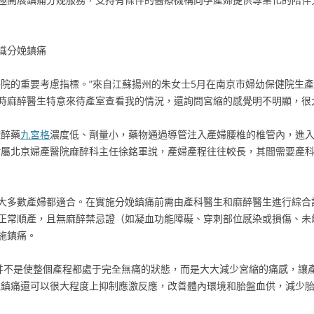
識分娩鎮痛
醫院的重要考慮指標。”來自江蘇揚州的朱女士5月在南京市婦幼保健院生產
時麻醉醫生特意來待產室查看我的情況，還詢問宮縮的感覺明不明顯，很
麻醉藥
九宮格
濃度低、劑量小，藥物通過導管注入產婦腰椎的椎管內，進
附屬北京婦產醫院麻醉科主任徐銘軍說，產婦產程往往較長，其間需要產
大多數產婦都適合。在實施分娩鎮痛前需由產科醫生和麻醉醫生進行綜合
正常順產，且無麻醉禁忌證（如凝血功能障礙、穿刺部位感染或損傷、未
施鎮痛。
并不是使整個產程都處于完全無痛的狀態，而是大大減少宮縮的痛感，讓
娩鎮痛還可以很大程度上抑制應激反應，改善體內環境和胎盤血供，減少