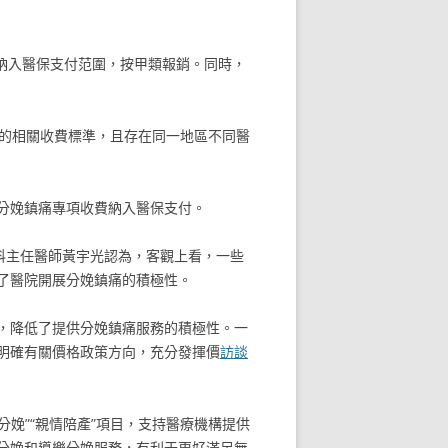
項目納入醫保支付范圍，按甲類報銷。同時，
的相關收費標準，且存在同一地區不同醫
分娩鎮痛專項收費納入醫保支付。
科主任醫師黃宇光認為，客觀上看，一些
了醫院開展分娩鎮痛的積極性。
，降低了提供分娩鎮痛服務的積極性。一
明確有關價格政策方向，充分發揮價
訪談
娩”“親情陪產”項目，支持醫療機構提供
分娩和導樂分娩服務，有利于更好滿足無