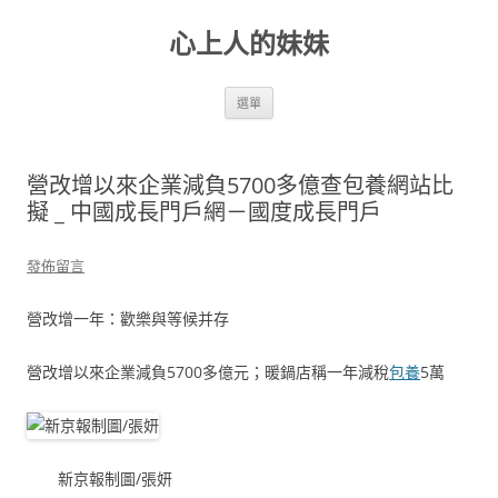
跳
至
心上人的妹妹
主
要
內
容
選單
營改增以來企業減負5700多億查包養網站比
擬 _ 中國成長門戶網－國度成長門戶
發佈留言
營改增一年：歡樂與等候并存
營改增以來企業減負5700多億元；暖鍋店稱一年減稅
包養
5萬
新京報制圖/張妍