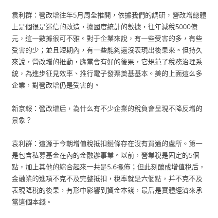
袁利群：營改增往年5月周全推開，依據我們的調研，營改增總體
上是個很是迷信的改造，據國度統計的數據，往年減稅5000億
元，這一數據很可不雅。對于企業來說，有一些受害的多，有些
受害的少；並且短期內，有一些能夠還沒表現出後果來。但持久
來說，營改增的推動，應當會有好的後果，它規范了稅務治理系
統，為進步征見效率、推行電子發票奠基基本。美的上面這么多
企業，對營改增仍是受害的。
新京報：營改增后，為什么有不少企業的稅負會呈現不降反增的
景象？
袁利群：這源于今朝增值稅抵扣鏈條存在沒有買通的處所。第一
是包含私募基金在內的金融辦事業。以前，營業稅是固定的5個
點，加上其他的綜合起來一共是5.6擺佈；但此刻釀成增值稅后，
金融業的進項不克不及完整抵扣，稅率就是六個點，并不克不及
表現降稅的後果，有形中影響到資金本錢，最后是實體經濟來承
當這個本錢。