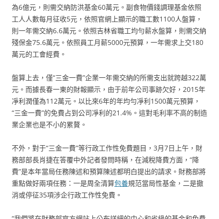
為6億元，則需交納防洪基金60萬元。副食物價錢調理基金依照
工人人數每月征收5元，依照官網上顯示的職工數1100人盤算，
則一年需交納6.6萬元。依照吉林省職工均勻薪水盤算，則需交納
殘保金75.6萬元。依照員工月薪5000元預算，一年需求上交180
萬元的工會經費。
盤算上去，僅“三金一費”企業一年需交納的所需支出就跨越322萬
元。而據長春一東的財報顯示，由于前年公司事跡欠好，2015年
凈利潤僅為112萬元。以比來6年的年均勻凈利1500萬元預算，
“三金一費”的免費占到公司凈利的21.4%。這對毛利率不高的制造
業企業也是不小的累贅。
不外，對于“三金一費”等行政工作性免費題目，3月7日上午，財
務部部長肖捷在答覆中外記者發問時稱，在減稅降費方面，“降
費”是本年當局任務陳述和預算陳述都明白提出的請求。財務部將
重點做好兩項任務：一是周全清算
包養
規范當局性基金，二是撤
消或停征35項涉企行政工作性免費。
“我們將在財務部官方網站上公布詳細的中心和省級的基金和免費