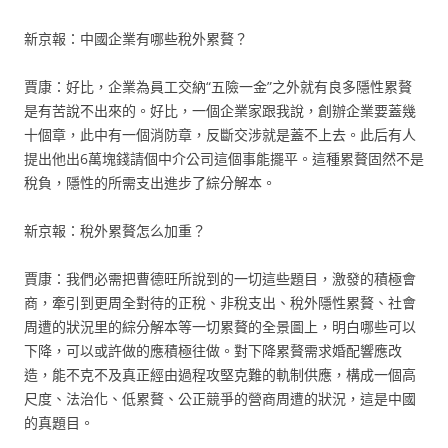
新京報：中國企業有哪些稅外累贅？
賈康：好比，企業為員工交納“五險一金”之外就有良多隱性累贅
是有苦說不出來的。好比，一個企業家跟我說，創辦企業要蓋幾
十個章，此中有一個消防章，反斷交涉就是蓋不上去。此后有人
提出他出6萬塊錢請個中介公司這個事能擺平。這種累贅固然不是
稅負，隱性的所需支出進步了綜分解本。
新京報：稅外累贅怎么加重？
賈康：我們必需把曹德旺所說到的一切這些題目，激發的積極會
商，牽引到更周全對待的正稅、非稅支出、稅外隱性累贅、社會
周遭的狀況里的綜分解本等一切累贅的全景圖上，明白哪些可以
下降，可以或許做的應積極往做。對下降累贅需求婚配響應改
造，能不克不及真正經由過程攻堅克難的軌制供應，構成一個高
尺度、法治化、低累贅、公正競爭的營商周遭的狀況，這是中國
的真題目。