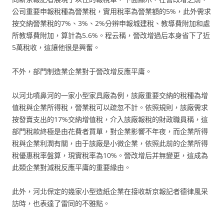
公司重要申報稅種為營業稅，實用稅率為營業額的5%，此外需求
按交納營業稅的7%、3%、2%分辨申報城建稅、教導費附加和處
所教導費附加，算計為5.6%。程云稱，營改增過后本身省下了近
5萬稅收，這讓他很是興奮。
不外，部門制造業企業對于營改增反應平庸。
以河北噴鼻河的一家小型家具廠為例，該廠重要交納的稅種為增
值稅與企業所得稅，營業稅可以疏忽不計。依照規則，該廠需求
按發賣支出的17%交納增值稅，介入該廠報稅的財政職員稱，這
部門稅款終極是由花費者買單，對企業影響不年夜，而企業所得
稅與企業利潤有關，由于該廠是小微企業，依照此前的企業所得
稅優惠稅率盤算，現實稅率為10%。營改增后并無變更，這成為
此類企業對減稅反應平庸的重要緣由。
此外，河北保定的幾家小型造紙企業在接收新京報記者德律風采
訪時，也表達了雷同的不雅點。