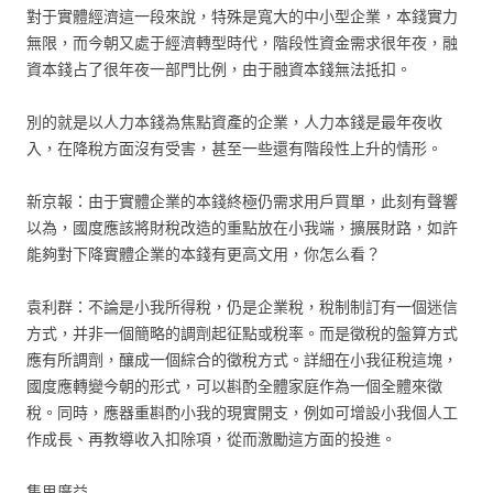
對于實體經濟這一段來說，特殊是寬大的中小型企業，本錢實力
無限，而今朝又處于經濟轉型時代，階段性資金需求很年夜，融
資本錢占了很年夜一部門比例，由于融資本錢無法抵扣。
別的就是以人力本錢為焦點資產的企業，人力本錢是最年夜收
入，在降稅方面沒有受害，甚至一些還有階段性上升的情形。
新京報：由于實體企業的本錢終極仍需求用戶買單，此刻有聲響
以為，國度應該將財稅改造的重點放在小我端，擴展財路，如許
能夠對下降實體企業的本錢有更高文用，你怎么看？
袁利群：不論是小我所得稅，仍是企業稅，稅制制訂有一個迷信
方式，并非一個簡略的調劑起征點或稅率。而是徵稅的盤算方式
應有所調劑，釀成一個綜合的徵稅方式。詳細在小我征稅這塊，
國度應轉變今朝的形式，可以斟酌全體家庭作為一個全體來徵
稅。同時，應器重斟酌小我的現實開支，例如可增設小我個人工
作成長、再教導收入扣除項，從而激勵這方面的投進。
集思廣益