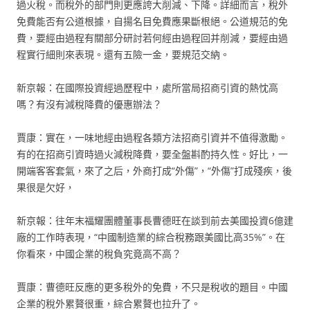
過火稅。而稅外的部門則更應誇大削減、下降。詳細而言，稅外
免費能否有公道根據，自揚名目免費應果斷根絕。公道規范的免
費，要經由過程有關部分研討若何經由過程回并削減，要經由過
程實行細則來表現。還有五險一金，要規范交納。
新京報：在國際投資經過歷程中，處所當局招商引資的熱忱高
嗎？有沒有減稅降費的優惠辦法？
賈康：實在，一味地經由過程各類方法招商引資并不值得激勵。
有的在招商引資時過火減稅降費，要全盤斟酌持久性。好比，一
開端客客套氣，來了之后，外商打成“外傷”，“外傷”打成殘疾，後
果很是欠好，
新京報：往年末福耀團體董事長曹德旺在談到前去美國投資6億建
廠的工作時表現，“中國制造業的綜合稅務跟美國比高35%”。在
你看來，中國企業的稅負究竟高不高？
賈康：曹德旺反應的更多稅外的免費，不只是稅收的題目。中國
企業的稅外累贅很重，綜合累贅也拉升了。