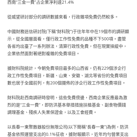
西南“三金一費”占企業凈利達21.4%
從威望研討部分的調研數據來看，行政雜項免費仍然較多。
中國財務迷信研討院(下稱“財科院”)于往年年中在19個市的調研顯
示，從全國層面看，僅行政工作性免費的品種不下500項。盡管
各省均出臺了一系列辦法，清算行政性免費，但在現實操縱中，
企業依然面對著絕對複雜的免費項目。
據財科院統計，今朝免費項目最多的山西省，仍有229個涉企行
政工作性免費項目，新疆、山東、安徽、湖北等省份的免費項目
數也居于全國前列，有200個擺佈的涉企行政工作性免費項目。
財科院赴西南調研時發明，這些免費傍邊，西南企業反應最為激
烈的是“三金一費”，即防洪基本舉措措施扶植基金、副食物價錢
調理基金、殘疾人失業保證金，以及工會經費。
以長春一東聚散器股份無限公司(以下簡稱“長春一東”)為例，防洪
基金依照運營支出的0.1%征收，據財報顯示，近年均勻營業支出