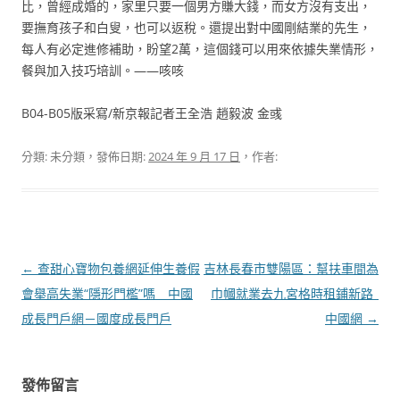
比，曾經成婚的，家里只要一個男方賺大錢，而女方沒有支出，
要撫育孩子和白叟，也可以返稅。還提出對中國剛結業的先生，
每人有必定進修補助，盼望2萬，這個錢可以用來依據失業情形，
餐與加入技巧培訓。——咳咳
B04-B05版采寫/新京報記者王全浩 趙毅波 金彧
分類: 未分類，發佈日期:
2024 年 9 月 17 日
，作者:
文
←
查甜心寶物包養網延伸生養假
吉林長春市雙陽區：幫扶車間為
章
會舉高失業“隱形門檻”嗎 _ 中國
巾幗就業去九宮格時租鋪新路_
導
成長門戶網－國度成長門戶
中國網
→
覽
發佈留言