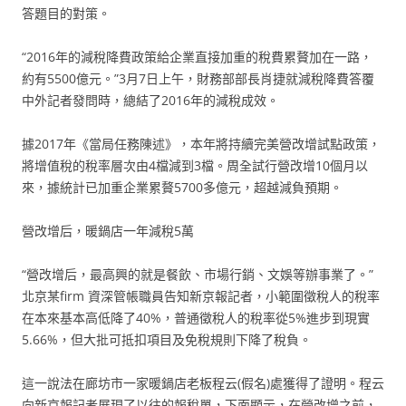
答題目的對策。
“2016年的減稅降費政策給企業直接加重的稅費累贅加在一路，
約有5500億元。”3月7日上午，財務部部長肖捷就減稅降費答覆
中外記者發問時，總結了2016年的減稅成效。
據2017年《當局任務陳述》，本年將持續完美營改增試點政策，
將增值稅的稅率層次由4檔減到3檔。周全試行營改增10個月以
來，據統計已加重企業累贅5700多億元，超越減負預期。
營改增后，暖鍋店一年減稅5萬
“營改增后，最高興的就是餐飲、市場行銷、文娛等辦事業了。”
北京某firm 資深管帳職員告知新京報記者，小範圍徵稅人的稅率
在本來基本高低降了40%，普通徵稅人的稅率從5%進步到現實
5.66%，但大批可抵扣項目及免稅規則下降了稅負。
這一說法在廊坊市一家暖鍋店老板程云(假名)處獲得了證明。程云
向新京報記者展現了以往的報稅單，下面顯示，在營改增之前，