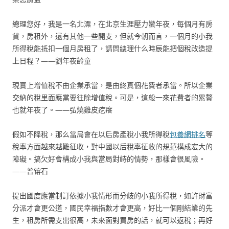
總理您好，我是一名北漂，在北京生涯壓力蠻年夜，每個月有房
貸，房租外，還有其他一些開支，但就今朝而言，一個月的小我
所得稅能抵扣一個月房租了，請問總理什么時辰能把個稅改造提
上日程？——劉年夜齡童
現實上增值稅不由企業承當，是由終真個花費者承當。所以企業
交納的稅里面應當要往除增值稅。可是，這般一來花費者的累贅
也就年夜了。——弘燒雞皮疙瘩
假如不降稅，那么當局會在以后房產稅小我所得稅
包養網排名
等
稅率方面越來越難征收，對中國以后稅率征收的規范構成宏大的
障礙。搞欠好會構成小我與當局對峙的情勢，那樣會很風險。
——普镕石
提出國度應當制訂依據小我情形而分歧的小我所得稅，如許財富
分派才會更公道，國民幸福指數才會更高，好比一個剛結業的先
生，租房所需支出很高，未來面對買房的話，就可以返稅；再好