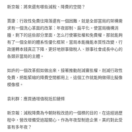
新京報：將來還有哪些減稅、降費的空間？
賈康：行政性免費往降落還有一個困難，就是全部當局的架構需
求有一個洗心革面的改革：年夜部制、扁平化。使當局機構消
腫，剩下的這些部分里面，怎么行使審批權和免費權，那就能夠
有了一個全新的體系性優化框架，當局本能機能本質性改變，行
政運轉本錢真正下降，更好地辦事徵稅人、辦事社會成長中心的
各類非當局的主體。
如許的一個改革假如做出來，接著推動削減審批權，削減行政性
免費，把能緊縮的降費空間都用上，這個工作就能夠做得比擬像
模像樣。
袁利群：應買通增值稅抵扣鏈條
新京報：減稅降費為今朝財稅改造的一個標的目的，在這經過歷
程中，營改增備受追蹤關心。作為年夜型制造企業，美的對此受
害有多年夜？