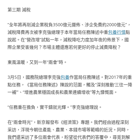
第三期 減稅
“全年將再削減企業稅負3500億元擺佈、涉企免費約2000億元”，
減稅降費再次被李克強總理于本年當局任務陳述中重
包養行情
點
說起。在“營改增”試點一年，減稅降吃力度加年夜的佈景下，國
際企業受害幾何？市場主體還應若何更好的停止減費降稅？
東風溫暖，又到一年“兩會”時。
3月5日，國務院總理李克強
包養
作當局任務陳述。對2017年的重
點任務，《當局任務陳述》陳說的范圍，觸及“深刻推動‘三往一降
一補’”、“增進農業穩固成長和農業連續增收”等九慷慨面。
“任務重在擔負，實干鑄就光輝。”李克強總理說。
在“兩會時光”，新京報發布《經濟策》專題。我們經由過程深刻
采訪，浮現今朝往產能、農業、本錢市場等範疇的近況。同時，
我們還采訪了多位兩會代表，盼望從代表們的答覆中，尋覓到解