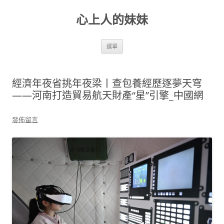
跳
至
心上人的妹妹
主
要
內
容
選單
經濟年夜省挑年夜梁丨查包養經歷逐夢天穹
——河南打造貿易航天財產“星”引擎_中國網
發佈留言