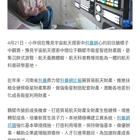
4月21日，小伴侶在豫見宇宙航天摸索中
包養網
心的前往艙模子
中觀賞。豫見宇宙航天摸索中間位于鶴壁市衛星智造財產園，是
集沉醉式游覽、航天義務體驗、航天科普教導效能為一體的航天
科普研學基地。
近年來，河南省
包養
鼎力發
包養網比擬
展貿易航天財產，推進扶
植全鏈條衛星財產集群，做強衛星制造配套財產，激勵各地差別
化成長衛星利用財產。
鶴壁市搶抓成長機會，打造貿易航天財產全財產生態鏈條，增進
轉型成長、培養新質生孩子力。本地積極構建立異系統、
包養網
花圃
強化基本舉措措施、打造利用場景，保持做強基本、做優辦
事，輔助企業處理融資擔保、人才引進等題目，為加速財產成長