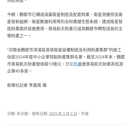
供給保證。
今朝，鶴壁市已構成涵蓋衛星制造及配套財產、衛星測運控及衛
星發射組網、衛星數據利用等的全財產鏈生態系統，建成衛星智
造財產園并投進應用，貿易航天財產已成為鶴壁市轉型成長的主
導財產之一。
“河南省鶴壁市淇濱區貿易衛星設備制造及利用財產集群”列進工
信部2024年度中小企業特點財產集群名單。截至2024年末，鶴壁
市貿易航天財產營收超10億元，已引
包養
進貿易航天財產高低游
企業40多家。
新華社記者 李嘉南 攝
分類: 未分類，發佈日期:
2025 年 5 月 6 日
，作者: