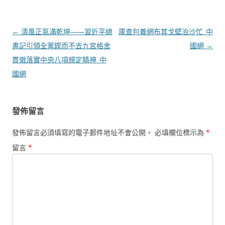
文
←
清風正氣滿乾坤——習近平總
庫查包養網布其戈壁治沙忙_中
章
書記引領全黨鍥而不去九宮格舍
國網
→
導
貫徹落實中央八項規定精神_中
覽
國網
發佈留言
發佈留言必須填寫的電子郵件地址不會公開。
必填欄位標示為
*
留言
*