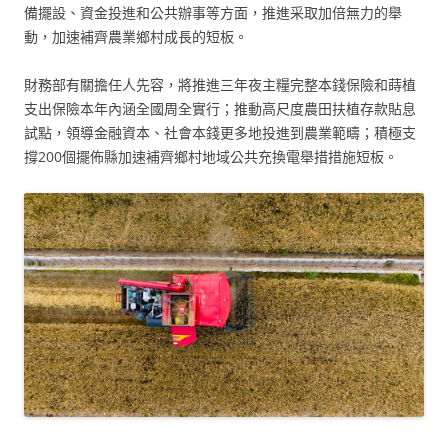
備擺設、資金投進和公共辦事等方面，推進采取加倍無力的舉
動，加速補齊農業鄉村成長的短板。
財務部有關擔任人先容，將推進三年夜主糧完整本錢保險和蒔植
支出保險本年內涵全國周全實行；推動高尺度農田扶植存款貼息
試點，領導金融資本、社會本錢更多地投進到農業範疇；積極支
撐200個擺佈縣加速補齊鄉村地域公共充換電舉措措施短板。