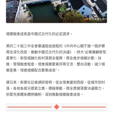
城鄉融會成長是中國式古代化的必定請求。
黨的二十屆三中全會審議經由過程的《中共中心關于進一個步驟
周全深化改造、推動中國式古代化的決議》，誇大“必需兼顧新型
產業化、新型城鎮化和村落周全復興，周全進步城鄉計劃、扶
植、管理融會程度，增進城鄉要素同等交流、雙向活動，減少城
鄉差異，增進城鄉配合繁華成長”。
連日來，新華社記者調研發明，從台灣東邊到西部，從城市到村
落，各地各部分摸索立異，積極舉動，周全貫徹落實決議精力，
抓緊完美體系體例機制，深刻推動城鄉融會成長。