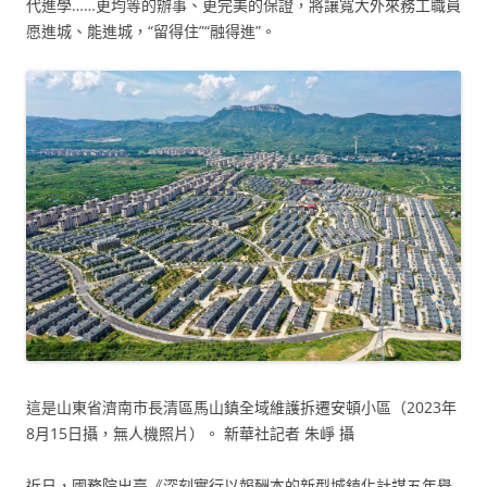
代進學……更均等的辦事、更完美的保證，將讓寬大外來務工職員
愿進城、能進城，“留得住”“融得進”。
這是山東省濟南市長清區馬山鎮全域維護拆遷安頓小區（2023年
8月15日攝，無人機照片）。 新華社記者 朱崢 攝
近日，國務院出臺《深刻實行以報酬本的新型城鎮化計謀五年舉