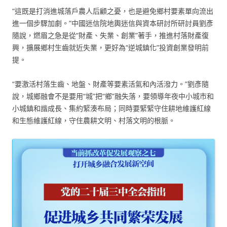
“這既是打消進城落戶農人后顧之憂，也是避免鄉村要素單向流出
進一個步驟加劇。”中國迷信院地輿迷信與資本研討所研討員劉彥
隨說，燃眉之急是從“財產、失業、創業”著手，推進村落財產復
興，擴展鄉村生齒就近失業，更好為“逆城鎮化”投資創業發明前
提。
“要激活村落生齒、地盤、財產等要素活氣和內活潑力。”劉彥隨
說，城鄉融會不是要用“城”把“鄉”融失落，要領導年夜中小城市和
小城鎮和諧成長、集約緊湊布局；同時要緊緊守住耕地維護紅線
和生態維護紅線，守住農耕文明、村落文明的根脈。