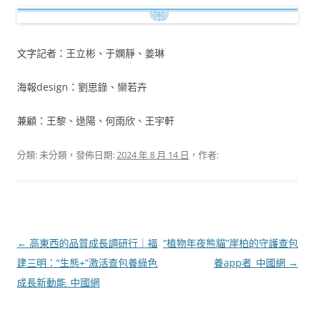
文字記者：王立彬、于嫻靜、姜琳
海報design：劉思錄、欒若卉
兼顧：王黎、逯陽、何雨欣、王宇軒
分類: 未分類，發佈日期:
2024 年 8 月 14 日
，作者:
文
←
高東西的品質成長調研行｜福
“植物年夜熊貓”崖柏的守護查包
章
建三明：“生態+”激活查包養綠色
養app者_中國網
→
導
成長新動能_中國網
覽