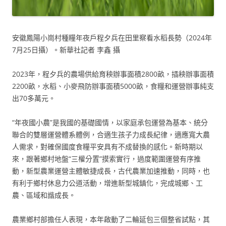
安徽鳳陽小崗村種糧年夜戶程夕兵在田里察看水稻長勢（2024年
7月25日攝）。新華社記者 李鑫 攝
2023年，程夕兵的農場供給育秧辦事面積2800畝，插秧辦事面積
2200畝，水稻、小麥飛防辦事面積5000畝，食糧和運營辦事純支
出70多萬元。
“年夜國小農”是我國的基礎國情，以家庭承包運營為基本、統分
聯合的雙層運營體系體例，合適生孩子力成長紀律，適應寬大農
人需求，對確保國度食糧平安具有不成替換的感化。新時期以
來，跟著鄉村地盤“三權分置”摸索實行，過度範圍運營有序推
動，新型農業運營主體敏捷成長，古代農業加速推動，同時，也
有利于鄉村休息力公道活動，增進新型城鎮化，完成城鄉、工
農、區域和諧成長。
農業鄉村部擔任人表現，本年啟動了二輪延包三個整省試點，其