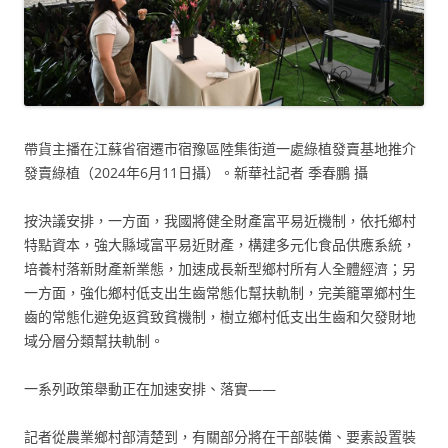
帶貨主播在江蘇省宿遷市宿豫區陸集街道一處綠植發賣基地推介
發賣綠植（2024年6月11日攝）。新華社記者 季春鵬 攝
按決議安排，一方面，我國將健全財產富平易近機制，依托鄉村
特點資本，強大縣域富平易近財產，構建多元化食品供應系統，
培養村落新財產新業態，加速成長新型鄉村所有人全體經濟；另
一方面，強化鄉村低支出生齒常態化幫扶軌制，完美籠罩鄉村生
齒的常態化避免返貧致貧機制，樹立鄉村低支出生齒和欠發財地
域分層分類幫扶軌制。
一系列政策舉動正在加速安排、落實——
記者從農業鄉村部清楚到，有關部分將在干部裝備、要素設置裝