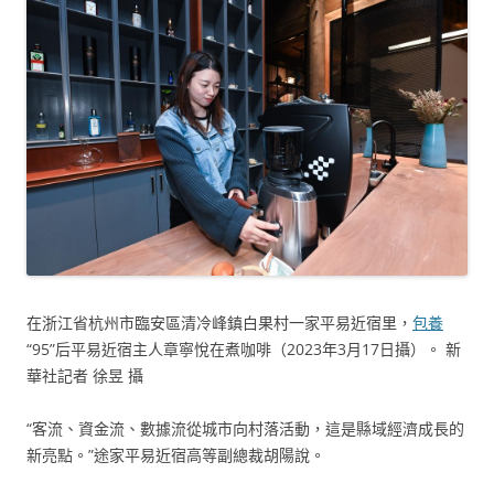
在浙江省杭州市臨安區清冷峰鎮白果村一家平易近宿里，
包養
“95”后平易近宿主人章寧悅在煮咖啡（2023年3月17日攝）。 新
華社記者 徐昱 攝
“客流、資金流、數據流從城市向村落活動，這是縣域經濟成長的
新亮點。”途家平易近宿高等副總裁胡陽說。