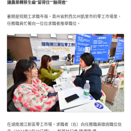
讓農業轉移生齒“留得住”“融得進”
暑期是短期工求職岑嶺，貴州省黔西北州凱里市的零工市場里，
任務職員忙著向一位位求職者推舉職位。
在湖南湘江新區零工市場，求職者（右）向任務職員徵詢職位信