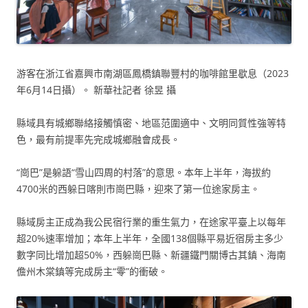
游客在浙江省嘉興市南湖區鳳橋鎮聯豐村的咖啡館里歇息（2023
年6月14日攝）。 新華社記者 徐昱 攝
縣域具有城鄉聯絡接觸慎密、地區范圍適中、文明同質性強等特
色，最有前提率先完成城鄉融會成長。
“崗巴”是躲語“雪山四周的村落”的意思。本年上半年，海拔約
4700米的西躲日喀則市崗巴縣，迎來了第一位途家房主。
縣域房主正成為我公民宿行業的重生氣力，在途家平臺上以每年
超20%速率增加；本年上半年，全國138個縣平易近宿房主多少
數字同比增加超50%，西躲崗巴縣、新疆鐵門關博古其鎮、海南
儋州木棠鎮等完成房主“零”的衝破。