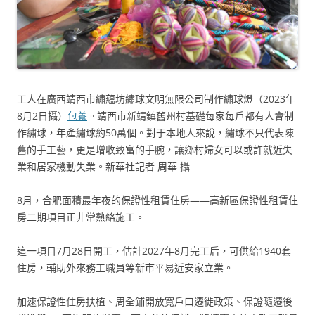
工人在廣西靖西市繡蘊坊繡球文明無限公司制作繡球燈（2023年
8月2日攝）
包養
。靖西市新靖鎮舊州村基礎每家每戶都有人會制
作繡球，年產繡球約50萬個。對于本地人來說，繡球不只代表陳
舊的手工藝，更是增收致富的手腕，讓鄉村婦女可以或許就近失
業和居家機動失業。新華社記者 周華 攝
8月，合肥面積最年夜的保證性租賃住房——高新區保證性租賃住
房二期項目正非常熱絡施工。
這一項目7月28日開工，估計2027年8月完工后，可供給1940套
住房，輔助外來務工職員等新市平易近安家立業。
加速保證性住房扶植、周全鋪開放寬戶口遷徙政策、保證隨遷後