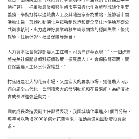
動打算》，把推動農業轉移生齒市平易近化作為新型城鎮化重要
義務。舉動打算以進城農人工及其隨遷家眷為重點、統籌城市間
活動生齒，兼顧推動深化戶籍軌制改造和健全常住地供給基礎公
共辦事軌制，出力處理好農業轉移生齒最關懷的穩固失業、後代
教導、住房保證、社會保險等題目。
人力資本社會保證部農人工任務司司長尚建華表現：“下一個步驟
將完美社保關系轉移接續政策，擴展農人工社會保險籠罩面，實
在保護農人工休息保證權益。”
村落既是宏大的花費市場，又是宏大的要素市場，幾億農人同步
邁向周全古代化，會開釋宏大的發明動能和花費潛能，為經濟社
會成長注進強盛動力。
國度成長改造委副主任鄭備表現，我國城鎮化率進步1個百分點，
每年可以新增2000多億元花費需求，拉動萬億範圍新增投資需
求。