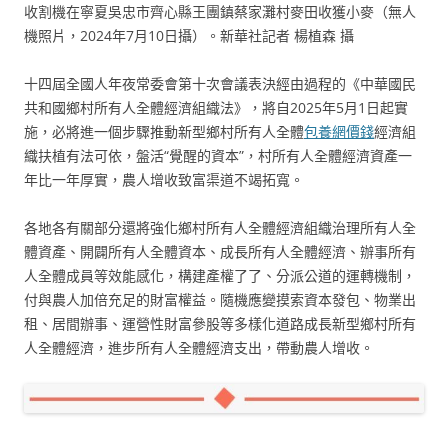
收割機在寧夏吳忠市齊心縣王團鎮蔡家灘村麥田收獲小麥（無人
機照片，2024年7月10日攝）。新華社記者 楊植森 攝
十四屆全國人年夜常委會第十次會議表決經由過程的《中華國民
共和國鄉村所有人全體經濟組織法》，將自2025年5月1日起實
施，必將進一個步驟推動新型鄉村所有人全體
包養網價錢
經濟組
織扶植有法可依，盤活“覺醒的資本”，村所有人全體經濟資產一
年比一年厚實，農人增收致富渠道不竭拓寬。
各地各有關部分還將強化鄉村所有人全體經濟組織治理所有人全
體資產、開闢所有人全體資本、成長所有人全體經濟、辦事所有
人全體成員等效能感化，構建產權了了、分派公道的運轉機制，
付與農人加倍充足的財富權益。隨機應變摸索資本發包、物業出
租、居間辦事、運營性財富參股等多樣化道路成長新型鄉村所有
人全體經濟，進步所有人全體經濟支出，帶動農人增收。