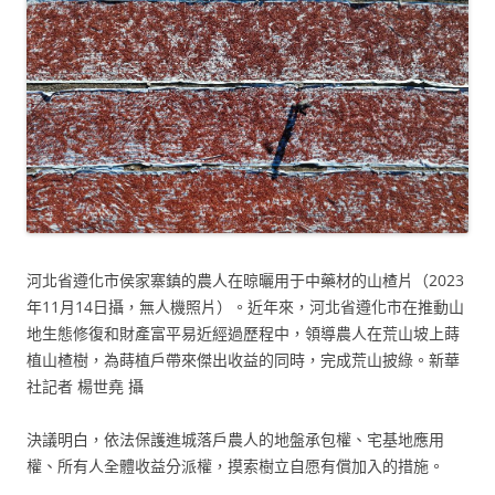
河北省遵化市侯家寨鎮的農人在晾曬用于中藥材的山楂片（2023
年11月14日攝，無人機照片）。近年來，河北省遵化市在推動山
地生態修復和財產富平易近經過歷程中，領導農人在荒山坡上蒔
植山楂樹，為蒔植戶帶來傑出收益的同時，完成荒山披綠。新華
社記者 楊世堯 攝
決議明白，依法保護進城落戶農人的地盤承包權、宅基地應用
權、所有人全體收益分派權，摸索樹立自愿有償加入的措施。