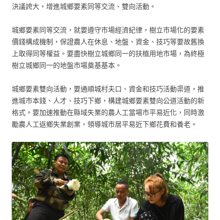
決議誇大，增進城鄉要素同等交流、雙向活動。
城鄉要素同等交流，就要遵守市場經濟紀律，樹立市場化的要素
價錢構成機制，保證農人在休息、地盤、資金、技巧等要故舊換
上取得同等權益。要盡快樹立城鄉同一的扶植用地市場，為終極
樹立城鄉同一的地盤市場奠基基本。
城鄉要素雙向活動，要通順城村夫口、資金和技巧活動渠道，推
進城市本錢、人才、技巧下鄉，構建城鄉要素雙向公道活動的新
格式。要加速推動在縣域失業的農人工當場市平易近化，同時激
勵農人工返鄉失業創業，領導城市居平易近下鄉花費和養老。