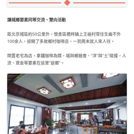
讓城鄉要素同等交流、雙向活動
距北京城區約50公里外，懷柔區橋梓鎮上王峪村常住生齒不外
100余人，卻開了多故鄉村咖啡店，一到周末就人來人往。
閑置老宅為店，拿鐵咖啡為媒，城與鄉融會、“洋”與“土”碰撞，人
流、資金等要素在這里“返鄉”。