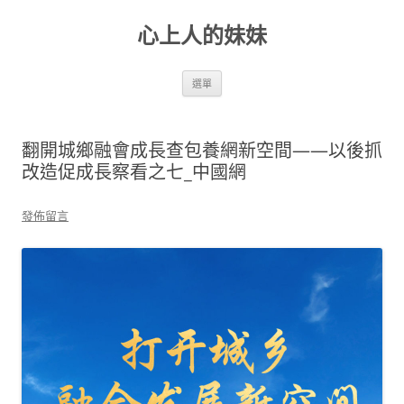
跳
至
心上人的妹妹
主
要
內
容
選單
翻開城鄉融會成長查包養網新空間——以後抓
改造促成長察看之七_中國網
發佈留言