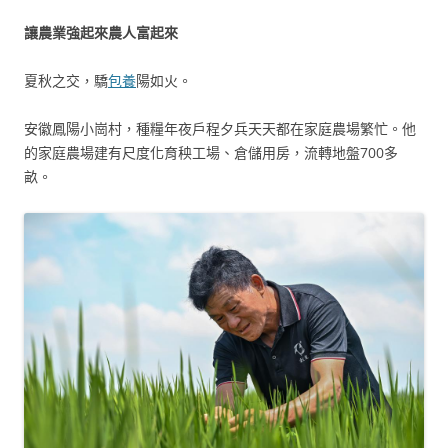
讓農業強起來農人富起來
夏秋之交，驕
包養
陽如火。
安徽鳳陽小崗村，種糧年夜戶程夕兵天天都在家庭農場繁忙。他
的家庭農場建有尺度化育秧工場、倉儲用房，流轉地盤700多
畝。