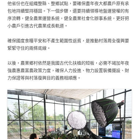
他省份也在組織整縣、整鄉試點，要確保盡年夜大都農戶原有承
包地持續堅持穩固。下一個步驟，還要持續領導地盤運營權的有
序流轉，健全農業運營系統，健全農業社會化辦事系統，更好把
小農戶引進古代農業成長軌道。
確保國度食糧平安和不產生範圍性返貧，是推動村落周全復興要
緊緊守住的兩條底線。
以後，農業鄉村依然是我國古代化扶植的短板，必需不竭加年夜
強農惠農富農政策力度，確保人力投進、物力設置裝備擺設、財
力保證等與村落復興目的義務相順應。