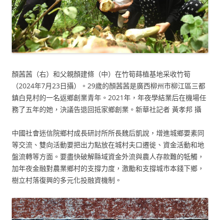
顏茜茜（右）和父親顏建條（中）在竹筍蒔植基地采收竹筍
（2024年7月23日攝）。29歲的顏茜茜是廣西柳州市柳江區三都
鎮白見村的一名返鄉創業青年。2021年，年夜學結業后在機場任
務了五年的她，決議告退回抵家鄉創業。新華社記者 黃孝邦 攝
中國社會迷信院鄉村成長研討所所長魏后凱說，增進城鄉要素同
等交流、雙向活動要把出力點放在城村夫口遷徙、資金活動和地
盤流轉等方面。要盡快破解縣域資金外流與農人存款難的牴觸，
加年夜金融對農業鄉村的支撐力度，激勵和支撐城市本錢下鄉，
樹立村落復興的多元化投融資機制。