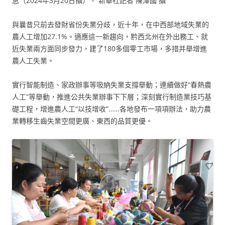
息（2024年3月20日攝）。 新華社記者 陳澤國 攝
與曩昔只前去發財省份失業分歧，近十年，在中西部地域失業的
農人工增加27.1%。適應這一新趨向，黔西北州在外出務工、就
近失業兩方面同步發力，建了180多個零工市場，多措并舉增進
農人工失業。
實行智能制造、家政辦事等吸納失業支撐舉動；連續做好“春熱農
人工”等舉動，推進公共失業辦事下下層；深刻實行制造業技巧基
礎工程，增進農人工“以技增收”……各地發布一項項辦法，助力農
業轉移生齒失業空間更廣、東西的品質更優。