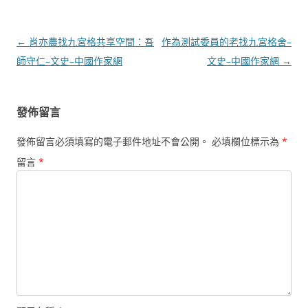
文
←
肖亦農找九宮格共享空間：吾
作為測試委員的老找九宮格舍–
章
師守仁–文史–中國作家網
文史–中國作家網
→
導
覽
發佈留言
發佈留言必須填寫的電子郵件地址不會公開。
必填欄位標示為
*
留言
*