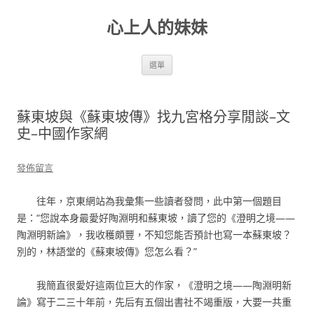
跳
至
心上人的妹妹
主
要
內
容
選單
蘇東坡與《蘇東坡傳》找九宮格分享閒談–文
史–中國作家網
發佈留言
往年，京東網站為我彙集一些讀者發問，此中第一個題目
是：“您說本身最愛好陶淵明和蘇東坡，讀了您的《澄明之境——
陶淵明新論》，我收穫頗豐，不知您能否預計也寫一本蘇東坡？
別的，林語堂的《蘇東坡傳》您怎么看？”
我簡直很愛好這兩位巨大的作家，《澄明之境——陶淵明新
論》寫于二三十年前，先后有五個出書社不竭重版，大要一共重