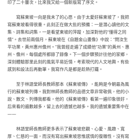
印了二十屢次，比來我又給一個新版寫了序文。
寫蘇東坡一向是我未了的心愿。由于太愛好蘇東坡了，我把
寫蘇東坡看得很重。此刻正在做大批的預備：一是潛心讀他的文
集、詩集和詞集，一是看望東坡的萍蹤，加深對他的“懂得之同
情”。去世前兩個月，蘇東坡在《自題金山畫像》中說：“問汝生
平功業，黃州惠州儋州。”我曾經走遍了成績他“功業”的黃州、惠
州、儋州，每個處所都錄了錄像。下一個步驟預計往他的家鄉，
深刻體驗那里此刻的風氣平易近情，考索現代的人文地輿。有些
感到和設法后再動筆，我寫作凡是都是趁熱打鐵。
至于林語堂師長教師那本《蘇東坡傳》，能夠是今朝最為風
行的蘇東坡列傳。我對林師長教師的品德文章非常敬佩，他的小
說、散文、列傳我都看，他的《蘇東坡傳》看第一遍印象很好，
后來看的遍數越多，留上去的遺憾也越多。我的遺憾重要集中在
——
林語堂師長教師更多表示了蘇東坡悲觀、心愛、風趣、寬
厚、仁慈的一面，而沒有寫出蘇東坡思惟感情的復雜性，沒有寫