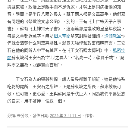
與蘇東坡，政治上是敵手而不是仇家，才幹上是同病相憐的知
音，學問上是半斤八兩的畏友。蘇王兩人都是文章高手，他們寫
有同題的《祭歐陰文忠公函》，別的，王有《上仁宗天子言事
書》，蘇有《上神宗天子書》，這兩篇都是議政的皇皇年夜論，
每篇文章都近萬字。無妨
個人空間
拿來對照著細讀，
瑜伽教室
你
們就會清楚什么叫眾寡懸殊。就意志強悍和政事精明而言，王安
石在他的同齡人中罕有其匹。在《王安石贈太傅制》中，
私密空
間
蘇東坡稱王安石為“希世之異人”，“名高一時，學貫千載”，“屬
熙寧之無為，冠群賢而首用”。
王安石為人的堅毅強悍，讓人敬畏卻難于親近，這是他特殊
吃虧的處所。王安石之所短，正是蘇東坡之所長，蘇東坡既可
敬，也可親，更心愛。王與蘇同是千秋巨人，同為我們平易近族
的自豪，用不著捧一個踩一個。
分類: 未分類，發佈日期:
2025 年 3 月 11 日
，作者: