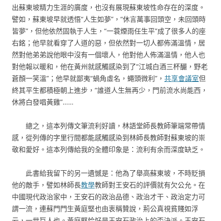
出蘇東坡精力生涯的廣度，也沒有展現蘇東坡性命存在的深度。
譬如，蘇東坡早就透悟“人生如夢”，“休言萬事回頭空，未回頭時
皆夢”，但他依然固執于人生，“一蓑煙雨任生平”成了很多人的座
右銘；他早就看穿了人道的惡，但依然對一切人都佈滿溫情，居
然對他弟弟說他眼中沒有一個壞人，他對他人佈滿溫情，他人也
對他報以暖和，他在黃州就感觸感染到了“江城白酒三杯釅，野老
蒼顏一笑溫”；他早就鄙夷“蝸角虛名，蠅頭微利”，
共享會議室
但
終其平生都積極朝上進步，“誰道人生無再少，門前流水尚能西，
休將白發唱黃雞”……
總之，這本列傳文筆流利好讀，林語堂師長教師筆端常帶情
感，從列傳的字里行間都能感觸感染到林師長教師對蘇東坡的崇
敬和愛好。這本列傳給我的全體印象是：流利有余而深度缺乏。
此書給我留下的另一遺憾是：他為了舉高蘇東坡，不時貶損
他的敵手，譬如林師長
教學
教師對王安石的評價就有欠公允。在
中國現代政治家中，王安石的政治品德、政治才干、政治定力可
謂一流，連蘇門門生黃庭堅也由衷稱贊說，荊公真視貧賤如浮
云，一世巨人也。黃庭堅恰好是王安石政治上的否決派。王安石