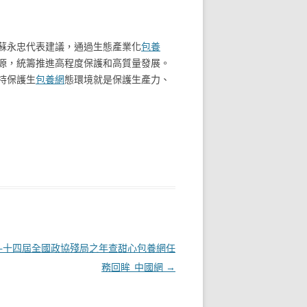
”蘇永忠代表建議，通過生態產業化
包養
源，統籌推進高程度保護和高質量發展。
持保護生
包養網
態環境就是保護生產力、
—十四屆全國政協殘局之年查甜心包養網任
務回眸_中國網
→