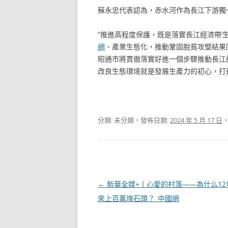
蘇永忠代表認為，赤水河作為長江下游獨
“推進高程度保護，既是落實長江經濟帶‘
網
、產業生態化，推動鞏固脫貧攻堅結果
昭通市將貫徹落實好進一個步驟推動長江
改良生態環境就是發展生產力的初心，打
分類: 未分類，發佈日期:
2024 年 5 月 17 日
，
文
←
新華全媒+丨心愛的村落——為什么1
章
來上百萬塊石頭？_中國網
導
覽