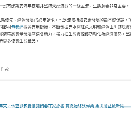
一沒有建築支流年夜壩并堅持天然流態的一級主流，生態意義非常主要。
生態優先、綠色發展’的必定請求，也是流域持續安康發展的最基礎保證。
同鄉村
包養網
振興有用銜接，不斷發掘赤水河紅色文明和綠色山川游玩資
經濟帶高質量發展座談會精力，盡力把生態資源優勢轉化為經濟優勢，堅
造更多優質生態產品。
作者:
2年來，他查覓包養價錢們要在家鄉搬
貫徹始終筑偉業 集思廣益啟新篇—