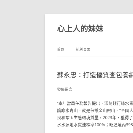
跳
至
主
心上人的妹妹
要
內
容
首頁
範例頁面
蘇永忠：打造優質查包養
發佈留言
“本年當局任務報告提出，深刻踐行綠水
護綠水青山，就是保護金山銀山。”全國
良和鞏固生態環境質量，2023年，獲得了
水水源地水質達標率100%；昭通境內3