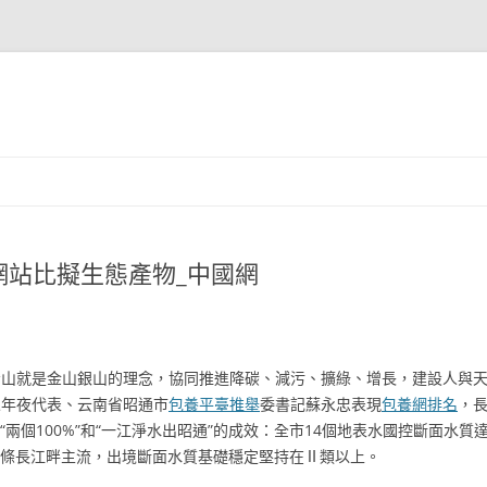
網站比擬生態產物_中國網
青山就是金山銀山的理念，協同推進降碳、減污、擴綠、增長，建設人與
人年夜代表、云南省昭通市
包養平臺推舉
委書記蘇永忠表現
包養網排名
，
“兩個100%”和“一江淨水出昭通”的成效：全市14個地表水國控斷面水質
93條長江畔主流，出境斷面水質基礎穩定堅持在Ⅱ類以上。