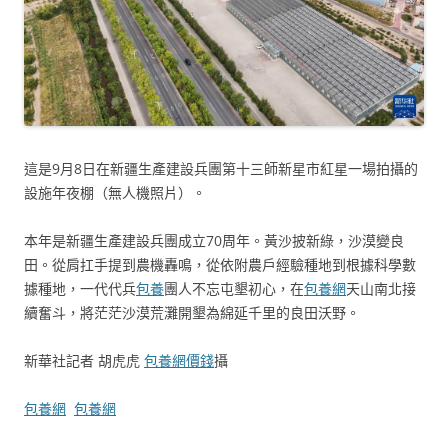
這是9月8日在新疆生產建設兵團第十三師新星市紅星一場拍攝的
設施年夜棚（無人機照片）。
本年是新疆生產建設兵團成立70周年。黃沙披新綠，沙漠變良
田。從肩扛手提到農機轟鳴，從依附農戶經驗種地到根據科學數
據種地，一代代兵
包養
團人不忘屯墾初心，在
包養網
天山南北接
續奮斗，將茫茫沙漠荒灘開墾為綿延千里的良田沃野。
新華社記者 胡虎虎
包養網價錢
攝
包養網
包養網