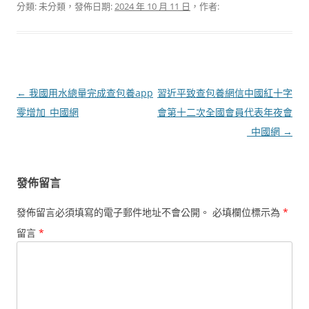
分類: 未分類，發佈日期:
2024 年 10 月 11 日
，作者:
文
←
我國用水總量完成查包養app
習近平致查包養網信中國紅十字
章
零增加_中國網
會第十二次全國會員代表年夜會
導
_中國網
→
覽
發佈留言
發佈留言必須填寫的電子郵件地址不會公開。
必填欄位標示為
*
留言
*