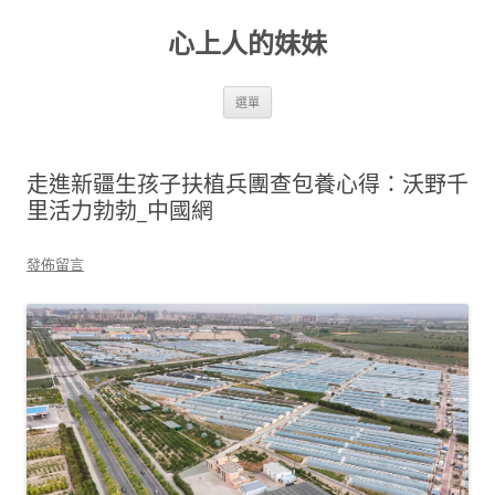
跳
至
心上人的妹妹
主
要
內
容
選單
走進新疆生孩子扶植兵團查包養心得：沃野千
里活力勃勃_中國網
發佈留言