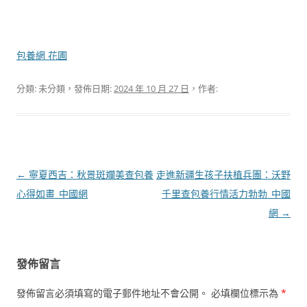
包養網 花圃
分類: 未分類，發佈日期:
2024 年 10 月 27 日
，作者:
文
←
寧夏西吉：秋景斑斕美查包養
走進新疆生孩子扶植兵團：沃野
章
心得如畫_中國網
千里查包養行情活力勃勃_中國
導
網
→
覽
發佈留言
發佈留言必須填寫的電子郵件地址不會公開。
必填欄位標示為
*