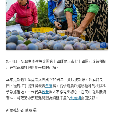
9月4日，新疆生產建設兵團第十四師昆玉市七十四團老兵鎮種植
戶在挑選和打包剛剛采摘的西梅。
本年是新疆生產建設兵團成立70周年。黃沙披新綠，沙漠變良
田。從肩扛手提到農機轟
包養
鳴，從依附農戶經驗種地到根據科
學數據種地，一代代兵
包養
團人不忘屯墾初心，在天山南北接續
奮斗，將茫茫沙漠荒灘開墾為綿延千里的
包養網
良田沃野。
新華社記者 陳朔 攝