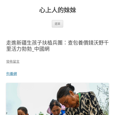
跳
至
心上人的妹妹
主
要
內
容
選單
走進新疆生孩子扶植兵團：查包養價錢沃野千
里活力勃勃_中國網
發佈留言
包養網