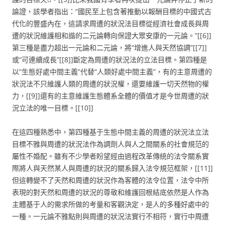
論證，該學者指出：“國民至上包含著推動以報酬目標的中國式古
代化的豐盛內在，這請求周遭的狀況法目標從經濟社會成長與周
遭的狀況維護相和諧的二元論轉向保證大眾安康的一元論。”[[6]]
第三種是盡力超出一元論和二元論，將“增進人與天然協調”[[7]]
或“可連續成長”[[8]]斷定為周遭的狀況法的立法目標。第四種是
以“生態好處中間主義”代替“人類好處中間主義”，有的主意周遭的
狀況法不只維護人類的周遭的狀況權，還要維護一切天然物的權
力，[[9]]還有的主意維護生態體系全體的價值才是今世周遭的狀
況立法的唯一目標。[[10]]
在這四種熟悉中，第四種基于生態中間主義的周遭的狀況法立法
目標不雅與周遭的狀況法作為調劑人與人之間關系的社會規范的
屬性不婚配。雖有不少學者盼望經由過程改革傳統的法令關系實
際將人與天然某人與周遭的狀況的關系歸入法令規范框架，[[11]]
但這轉變不了天然和周遭的狀況作為客體的法令位置，法令中所
表現的對天然和周遭的狀況的尊敬和維護回根結底依然是人作為
主體基于人的需求所做的考量和客觀決定，是人的多種好處中的
一種。一元論不雅點則與周遭的狀況法實行不相符，實行中周遭