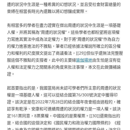
遭的狀況中生涯是一種希冀的幻想狀況，並且受社會財富總量的
束縛在相當長時光內還難以將幻想釀成實際。
有相當多的學者在盡力證實在傑出周遭的狀況中生涯是一項基礎
人權，并將其稱為“周遭的狀況權”，這些學者也都盼望將這項權
力寫進其實法中成為法定權力。對于將“周遭的狀況權”作為自力
的權力進憲進法的不雅點，筆者已經依據法權說所確立的區分權
力和權利的尺度撰文提出了商議看法，[[29]]但似乎還無法完整壓
服這個不雅點的支撐者，此中的主要緣
瑜伽場地
由生怕是沒有從
人權和法定權力之間關系的角度來批注事理，本文在此做彌補論
證。
起首要指出的是，我國當局尚未認可學者們所主意的周遭的狀況
權是一項基礎人權，這可以從結合國第76/300號決定中獲得印
證。該決定是在2022年7月28日的結合國年夜會經由過程的，確
認享有乾淨、安康和可連續周遭的狀況的權力是一項人權。該決
定161票同意，8票棄權，中國投的是棄權票。[[30]]還需指出的
是，結合國的這個決定和《國民權力和政治權力國際條約》《經
濟、社會及文明權力國際條約》等國際條約的性質分歧，決定只