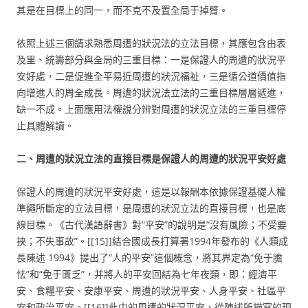
其是在目標上的同一，而不克不及置全局于掉臂。
依照上述三個請求熟悉周遭的狀況法的立法目標，其應包含由表
及里、統籌部分與全局的三重目標：一是保證人的周遭的狀況平
安好處，二是促進全平易近周遭的狀況福祉，三是循公道價值指
向增進人的周全成長。周遭的狀況法立法的三重目標層層遞進，
缺一不成。上面應用法權說分辨對周遭的狀況立法的三重目標停
止具體解讀。
二、周遭的狀況立法的直接目標是保證人的周遭的狀況平安好處
保證人的周遭的狀況平安好處，這是以報酬本依據保證基礎人權
準繩所斷定的立法目標，是周遭的狀況立法的直接目標，也是底
線目標。《古代漢語辭書》對“平安”的說明是“沒有風險；不受要
挾；不失事故”。[[15]]結合國成長打算署1994年發布的《人類成
長陳述 1994》提出了“人的平安”這個概念，將其界定為“免于膽
怯”和“免于匱乏”，并將人的平安回結為七年夜類，即：經濟平
安、食糧平安、安康平安、周遭的狀況平安、人身平安、社區平
安和政治平安。[[16]]此中的周遭的狀況平安，從陳述所描寫的現