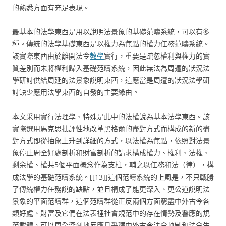
的熟悉方面有充足表現。
最基本的法學東西是用以說明法景象的基礎范疇系統，可以有多
種。傳統的法學基礎東西是以權力為焦點的權力任務范疇系統。
該實際東西由於離開法令
教學
實行，重要是疏忽權利與權力的實
質差別而未將權利歸入基礎范疇系統，因此無法為周遭的狀況法
學研討供給周延的法景象說明東西，這應當是周遭的狀況法學研
討缺少應用法學東西的自發的主要緣由。
本文采用實行法理學、特殊是此中的法權說為基本法學東西。該
實際選用馬克思批評性地改革黑格爾的盡對方式而構成的新的盡
對方式即從抽象上升到詳細的方式，以法權為焦點，依照對法景
象停止周全好處剖析和財富剖析的請求構成權力、權利、法權、
剩余權、權共5個平面概念作為支柱，輔之以任務和法（律），構
成法學的基礎范疇系統。[[13]]這個范疇系統的上風是，不只戰勝
了傳統權力任務說的缺點，並且構成了能更深入、更公道說明法
景象的平面范疇群，這個范疇群從正反兩個方面窮盡中外古今各
類好處、財富及它們在法表裡社會規范中的存在情勢及響應的規
范載體，可以周全深刻地反應息爭釋中外古今法令軌制和法令生