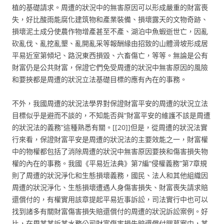
植的基礎請求。周遭的狀況中的無害原因可以形成嚴重的財富喪
失，好比酸雨能腐化建筑物和產業裝備、損壞露天的文物奇跡、
損壞泥土成分使農作物增產甚至不產、湖泊中魚蝦逝世亡，因亂
砍亂伐、亂挖亂墾、亂開亂采等報酬緣由招致的山體滑坡形成居
平易近室第傾圮、路況東西損毀、六畜傷亡，等等。無論是公有
財富仍是公共財富，保證它們免受周遭的狀況中無害原因的風險
和要挾都是周遭的狀況立法基礎目標的應有內在的事務。
不外，我國周遭的狀況法學界對保證財富平安的周遭的狀況立法
目標似乎是避而不談的，不知能否與“財富平安的維護不該是周遭
的狀況法的義務”這種熟悉有關。[[20]]但是，從周遭的狀況法實
行來看，保證財富平安是周遭的狀況法的主要效能之一，財富權
中的物權都包括了消除周遭的狀況中無害原因要挾和傷害損失物
權的內在的事務。我國《平易近法典》第7編“侵權義務”第7章規
則了周遭的狀況淨化和生態損壞義務，國民、法人和其他組織因
周遭的狀況淨化、生態損壞遭遇人身傷害損失、財富喪失請求賠
還償付的，有權實用該章提起平易近事訴訟，司法實行中也可以
找到諸多有關財富傷害損失賠還償付的周遭的狀況訴訟案例。好
比，在周某某訴某水務公司財富傷害損失賠還償付膠葛案中，某