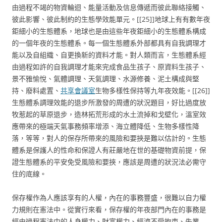
由過程不竭的物資輪迴、能量活動及信息傳遞而彼此聯絡接觸、
彼此影響、彼此制約的生態學效能單元。[[25]]地球上有有數年夜
鉅細小的生態體系，地球也是由這些年夜鉅細小的生態體系構成
的一個年夜的生態體系。每一個生態體系外部都具有自我調理才
能以及自組織、自更換新的資料才能。對人類而言，生態體系經
由過程如許的自我調理才能來完成食品生孩子、原資料生孩子、
景不雅愉悅、氣體調理、天氣調理、水源修養、泥土構成與堅
持、廢料處置、
共享會議室
生物多樣性保持等九年夜效能。[[26]]
生態體系調理效能的退步所激發的周遭的狀況題目，好比過度放
牧惹起的草原退步，造林拓荒形成的水土流掉和戈壁化，溫室效
應帶來的極端天氣事務頻率增添、海立體降低、生物多樣性降
落，等等，對人的保存所帶來的風險和要挾是難以估計的。生態
體系是保護人的性命和保證人有莊嚴地在世的基礎物資前提，保
證生態體系的平安免受風險和要挾，應該是周遭的狀況法必需守
住的底線。
保存權作為人應該享有的人權，內在的事務豐盛，很難以自力權
力規則在憲法中。從實行來看，保存權的年夜部門內在的事務是
經由過程憲法中的人身權力、財富權力、經濟不受拘束、失業