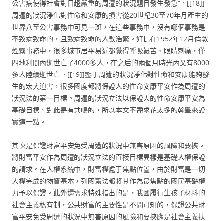
公害病使得社會對日趨嚴重的周遭的狀況題目發生發急”。[[18]]
周遭的狀況淨化對性命和安康的損害從20世紀30至70年月產生的
世界八至公害事務中可見一斑，在這些事務中，沒有哪個事務是
不致病致命的，且致病致命的人數浩繁。好比在1952年12月倫敦
煙霧事務中，很多城市居平易近都覺得呼吸艱苦、眼睛刺痛，僅
四地利間內逝世亡了4000多人，在之后的兩個月時光內又有8000
多人陸續逝世亡。[[19]]鑒于周遭的狀況淨化對性命和安康能夠發
生的宏大迫害，很多國度都將保證人的性命安康平安作為周遭的
狀況法的第一目標。周遭的狀況立法以保證人的性命安康平安為
基礎目標，對此是有共鳴的，所以本文不需求花太多的翰墨來證
實這一點。
其次是保證財富平安免受周遭的狀況中無害原因的風險和要挾。
將財富平安作為周遭的狀況立法的直接目標異樣是基礎人權保證
的請求。在人權系統中，財富權處于焦點位置，由於財富是一切
人權完成的物資基本，列國憲法都將其作為最焦點的國民基礎權
力予以保證。此外還需求特殊指出的是，我國履行生孩子材料的
社會主義私有制，公共財富的主要性是不問可知的，保證公共財
富平安免受周遭的狀況中無害原因的風險和要挾應是社會主義扶