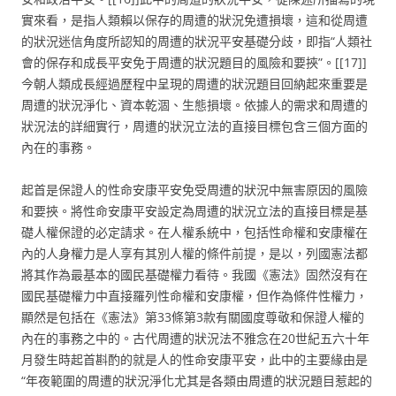
實來看，是指人類賴以保存的周遭的狀況免遭損壞，這和從周遭
的狀況迷信角度所認知的周遭的狀況平安基礎分歧，即指“人類社
會的保存和成長平安免于周遭的狀況題目的風險和要挾”。[[17]]
今朝人類成長經過歷程中呈現的周遭的狀況題目回納起來重要是
周遭的狀況淨化、資本乾涸、生態損壞。依據人的需求和周遭的
狀況法的詳細實行，周遭的狀況立法的直接目標包含三個方面的
內在的事務。
起首是保證人的性命安康平安免受周遭的狀況中無害原因的風險
和要挾。將性命安康平安設定為周遭的狀況立法的直接目標是基
礎人權保證的必定請求。在人權系統中，包括性命權和安康權在
內的人身權力是人享有其別人權的條件前提，是以，列國憲法都
將其作為最基本的國民基礎權力看待。我國《憲法》固然沒有在
國民基礎權力中直接羅列性命權和安康權，但作為條件性權力，
顯然是包括在《憲法》第33條第3款有關國度尊敬和保證人權的
內在的事務之中的。古代周遭的狀況法不雅念在20世紀五六十年
月發生時起首斟酌的就是人的性命安康平安，此中的主要緣由是
“年夜範圍的周遭的狀況淨化尤其是各類由周遭的狀況題目惹起的