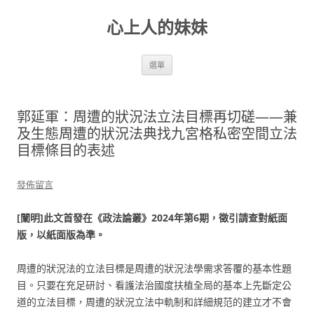
跳
至
心上人的妹妹
主
要
內
容
選單
郭延軍：周遭的狀況法立法目標再切磋——兼
及生態周遭的狀況法典找九宮格私密空間立法
目標條目的表述
發佈留言
[闡明]此文首發在《政法論叢》2024年第6期，徵引請查對紙面
版，以紙面版為準。
周遭的狀況法的立法目標是周遭的狀況法學需求答覆的基本性題
目。只要在充足研討、看護法治國度扶植全局的基本上先斷定公
道的立法目標，周遭的狀況立法中軌制和詳細規范的建立才不會