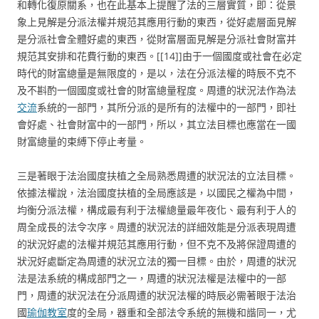
和轉化復原關系，也在此基本上提醒了法的三層實質，即：從景
象上見解是分派法權并規范其應用行動的東西，從好處層面見解
是分派社會全體好處的東西，從財富層面見解是分派社會財富并
規范其安排和花費行動的東西。[[14]]由于一個國度或社會在必定
時代的財富總量是無限度的，是以，法在分派法權的時辰不克不
及不斟酌一個國度或社會的財富總量程度。周遭的狀況法作為法
交流
系統的一部門，其所分派的是所有的法權中的一部門，即社
會好處、社會財富中的一部門，所以，其立法目標也應當在一國
財富總量的束縛下停止考量。
三是著眼于法治國度扶植之全局熟悉周遭的狀況法的立法目標。
依據法權說，法治國度扶植的全局應該是，以國民之權為中間，
均衡分派法權，構成最有利于法權總量最年夜化、最有利于人的
周全成長的法令次序。周遭的狀況法的詳細效能是分派表現周遭
的狀況好處的法權并規范其應用行動，但不克不及將保證周遭的
狀況好處斷定為周遭的狀況立法的獨一目標。由於，周遭的狀況
法是法系統的構成部門之一，周遭的狀況法權是法權中的一部
門，周遭的狀況法在分派周遭的狀況法權的時辰必需著眼于法治
國
瑜伽教室
度的全局，器重和全部法令系統的無機和諧同一，尤