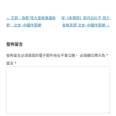
文
←
王劍：孫犁“找九宮格會議追
從《本領詩》到月白衫子-找九
章
星” –文史–中國作家網
宮格見證-文史–中國作家網
→
導
覽
發佈留言
發佈留言必須填寫的電子郵件地址不會公開。
必填欄位標示為
*
留言
*