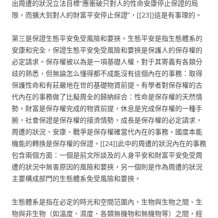
出周遭的狀況立法目標“應衝破只對人的性命安康停止保證的局
限，而擴大到對人的財富平安停止保證”，[[23]]這是有事理的。
第三是保證生態平安免受風險和要挾。生態平安是指生態體系的
安康和完全，保證生態平安免受風險和要挾是保護人的保存權的
必定請求。保存權被以為是一項基礎人權，對于其寄義有各類分
歧的熟悉，但無論怎么懂得都不成能沒有這個內在的事務：取得
保護性命和有莊嚴地在世的基礎物資前提。有學者對保存權的古
代內在的事務做了比擬周全的歸納綜合：性命是保存權的天然情
勢，財富是保存權完成的物資前提，休息是完成保存權的一種手
腕，社會保證是保存權的接濟情勢，成長是保存權的必定請求，
周遭的狀況、安康、戰爭是保存權確當代內在的事務，國度本能
機能的轉換是保存權的保證。[[24]]此中的周遭的狀況內在的事務
包含兩個方面：一個是前文所談及的人身平安和財富平安免受周
遭的狀況中無害原因的風險和要挾，另一個則是作為周遭的狀況
主要構成部門的生態體系免受風險和要挾。
生態體系是指在必定的時光和空間范圍內，生物與生物之間、生
物與非生物（如溫度、濕度、各類無機物和無機物等）之間，經