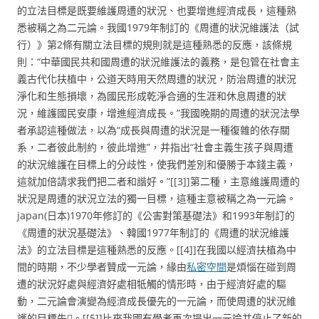
的立法目標是既要維護周遭的狀況、也要增進經濟成長，這種熟
悉被稱之為二元論。我國1979年制訂的《周遭的狀況維護法（試
行）》第2條有關立法目標的規則就是這種熟悉的反應，該條規
則：“中華國民共和國周遭的狀況維護法的義務，是包管在社會主
義古代化扶植中，公道天時用天然周遭的狀況，防治周遭的狀況
淨化和生態損壞，為國民形成乾淨合適的生涯和休息周遭的狀
況，維護國民安康，增進經濟成長。”我國晚期的周遭的狀況法學
者承認這種做法，以為“成長與周遭的狀況是一種復雜的依存關
系，二者彼此制約，彼此增進”，并指出“社會主義生孩子與周遭
的狀況維護在目標上的分歧性，使我們差別和優勝于本錢主義，
這就加倍請求我們把二者和諧好。”[[3]]第二種，主意維護周遭的
狀況是周遭的狀況立法的獨一目標，這種主意被稱之為一元論。
japan(日本)1970年修訂的《公害對策基礎法》和1993年制訂的
《周遭的狀況基礎法》、韓國1977年制訂的《周遭的狀況維護
法》的立法目標是這種熟悉的反應。[[4]]在我國以經濟扶植為中
間的時期，不少學者贊成一元論，緣由
私密空間
是煩惱在碰到周
遭的狀況好處與經濟好處相牴觸的情形時，由于經濟好處的驅
動，二元論會演變為經濟成長優先的一元論，而使周遭的狀況維
護的目標失。[[5]]比來我國有學者再次提出一元論并停止了新的