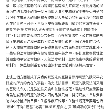
權、取得物資輔助的權力等國民基礎權力來保證，好比周遭的狀
況內在的事務中的第一個方面即人身平安和財富平安免受周遭的
狀況中無害原因的風險和要挾就是人身權力和財富權力中的應有
內在的事務。可是，生態平安好處很難采用權力的方法來表達，
由於它是“樹立在對人與天然關系全體性熟悉基本上的價值不
雅”，[[27]]重要表現為公共好處，而在其實法中，公共好處是由
國度權利來表達和完成的。從法令實行來看，除了淨化防治軌
制、天然資本維護軌制在保證生態平安方面施展側重要感化外，
一些新的法令軌制也在慢慢樹立和完美之中，好比生物多樣性維
護和生物平安法令軌制、天氣法令軌制、生態傷害損失賠還償付
軌制等，這些軌制重要是經由過程國度權利的運轉來落實。
上述三個方面組成了周遭的狀況法的直接目標即周遭的狀況平安
好處的所有的內在的事務，為完成該目標，周遭的狀況法所采用
的基礎法令方式是強迫性尺度和任務性規范。強迫性尺度重要包
含強迫履行的周遭的狀況東西的品質尺度、排污尺度、重點淨化
物排放總量把持目標、生態維護紅線等。任務性規范重要是包括
“制止”“不得”“應當”“必需”“無權”和應負之“責”等詞語的強行性行動