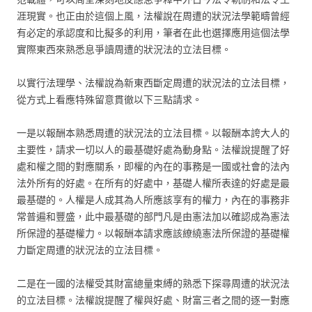
涯現實。也正由於這個上風，法權說在周遭的狀況法學範疇曾經
有必定的承認度和比擬多的利用，筆者在此也選擇應用這個法學
實際東西來熟悉息爭讀周遭的狀況法的立法目標。
以實行法理學、法權說為新東西斷定周遭的狀況法的立法目標，
從方式上看應特殊留意貫徹以下三點請求。
一是以報酬本熟悉周遭的狀況法的立法目標。以報酬本誇大人的
主要性，請求一切以人的最基礎好處為動身點。法權說提醒了好
處和權之間的對應關系，即權的內在的事務是一國或社會的法內
法外所有的好處。在所有的好處中，基礎人權所表達的好處是最
最基礎的。人權是人成其為人所應該享有的權力，內在的事務非
常普遍和豐盛，此中最基礎的部門凡是由憲法加以確認成為憲法
所保證的基礎權力。以報酬本請求應該繚繞憲法所保證的基礎權
力斷定周遭的狀況法的立法目標。
二是在一國的法權受其財富總量束縛的熟悉下探尋周遭的狀況法
的立法目標。法權說提醒了權與好處、財富三者之間的逐一對應