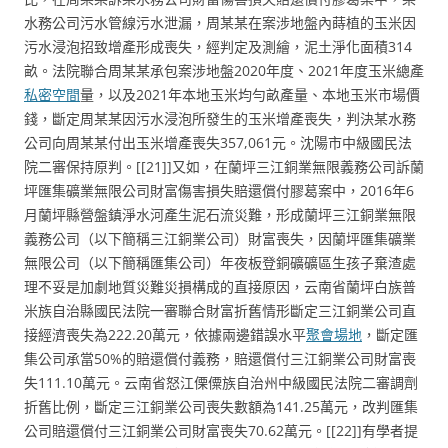
水務公司污水管線污水泄漏，周某某在案涉地盤內蒔植的玉米因
污水浸泡招致增產形成喪失，經判定及測繪，泥土淨化面積314
畝。法院聯合周某某承包案涉地盤2020年度、2021年度玉米總產
私密空間
量，以及2021年本地玉米均勻畝產量、本地玉米市場價
錢，斷定周某某因污水浸泡所發生的玉米增產喪失，判決某水務
公司向周某某付出玉米增產喪失357,061元。沈陽市中級國民法
院二審保持原判。[[21]]又如，在蘭坪三江銅業無限義務公司訴蘭
坪匯集礦業無限公司財富傷害損失賠還償付膠葛案中，2016年6
月蘭坪縣營盤鎮淨水河產生泥石流災難，形成蘭坪三江銅業無限
義務公司（以下簡稱三江銅業公司）財富喪失，因蘭坪匯集礦業
無限公司（以下簡稱匯集公司）年夜板登銅礦礦區生孩子棄渣處
理不妥是加劇地質災難災損構成的直接原因，云南省蘭坪白族普
米族自治縣國民法院一審聯合財富折舊情形斷定三江銅業公司直
接經濟喪失為222.20萬元，依據兩邊錯誤水平
聚會場地
，斷定匯
集公司承當50%的賠還償付義務，賠還償付三江銅業公司財富喪
失111.10萬元。云南省怒江傈僳族自治州中級國民法院二審調劑
折舊比例，斷定三江銅業公司喪失數額為141.25萬元，改判匯集
公司賠還償付三江銅業公司財富喪失70.62萬元。[[22]]有學者提