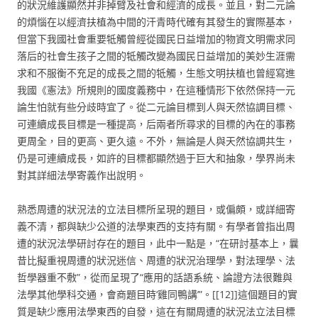
的狀況維護顯然并非掉臂及社會和經濟的成長。並且，對二元論
的煩惱在以經濟扶植為中間的汗青時代確有其發生的實際基本，
但當下我國社會重要牴觸曾經從國民日益增加的物資文明需求同
落后的社會生孩子之間的牴觸改變為國民日益增加的美妙生涯需
求和不服衡不充足的成長之間的牴觸，生態文明扶植也曾經寫進
我國《憲法》所規則的國度義務中，在這種情形下依然保持一元
論生怕就有些分歧時宜了。從二元論目標到人與天然協調目標、
可連續成長目標是一種提高，后兩者所尋求的目標的內在的事務
更周全，目的更高、更久遠。不外，無論是人與天然協調共生，
仍是可連續成長，如許的目標都顯然過于巨大和抽象，學界尚未
對其詳細法學寄義作出說明。
熟悉周遭的狀況法的立法目標所呈現的題目，或偏頗，或詳細寄
義不清，都與缺少公道的法學東西的支持有關。有學者曾指出周
遭的狀況法學研討存在的題目，此中一點是，“在研討基本上，曩
昔比擬重視周遭的狀況迷信、周遭的狀況治理學，對法理學、法
哲學器重不敷”，從而呈現了“應用的話語系統、論證方法很難與
法學其他學科交通，會商題目時‘雞同鴨講’”。[[12]]這個題目的實
質是缺少應用法學東西的自發，這在有關周遭的狀況法立法目標