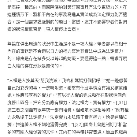
是表達一種意向，而國際條約對簽訂國事具有法令束縛力的。在
這種情形下，將相干內在的事務寫進其實法成為法定權力能否適
合，是一個需求謹嚴斟酌的題目。當然，這并不影響學者們對周
遭的狀況權能否是一項人權停止會商。
無論在傑出周遭的狀況中生涯是不是一項人權，筆者都以為相干
內在的事務是不合適以自力的權力寫進其實法中成為法定權力
的，緣由是存在諸多災以跨越的妨礙。要懂得這一點，需求弄明
白人權的存在形狀是如何的。
“人權是人按其天“幫我洗漱，我去和媽媽打個招呼。”她一邊想著
自己跟彩秀的事，一邊吩咐道。希望有什麼事情沒有讓女孩遠離
她。性應該享有的權力”，“可以從人權的完成和存在形狀這個角
度停止區分，把它分為應有權力、法定權力、實有權力”。[[31]]
這三者之間雖有很年夜一部門堆疊，但確定不是相等的，“應有權
力永弘遠于法定權力，法定權力永弘遠于實有權力。恰是這種牴
觸，推進著人權不竭地獲得完成。”[[32]]國際上曾經制訂了相當
多的有關人權保證的文件，其內在的事務非常普遍，簡直包羅萬