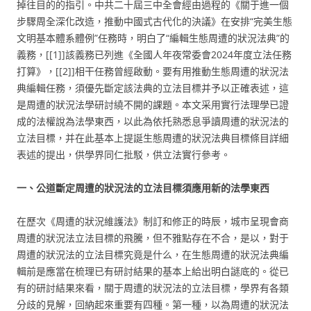
掉往目的的指引。中共二十屆三中全會經由過程的《關于進一個
步驟周全深化改造，推動中國式古代化的決議》在安排“完美生態
文明基本體系體例”任務時，明白了“編輯生態周遭的狀況法典”的
義務，[[1]]該義務已列進《全國人年夜常委會2024年度立法任務
打算》，[[2]]相干任務曾經啟動。要有用推動生態周遭的狀況法
典編輯任務，須優先斷定該法典的立法目標并予以正確表述，這
是周遭的狀況法學研討繞不開的課題。本文采用實行法理學已證
成的法權說為法學東西，以此為依托熟悉息爭讀周遭的狀況法的
立法目標，并在此基本上提誕生態周遭的狀況法典目標條目詳細
表述的提出，供學界同仁批駁，供立法實行參考。
一、公道斷定周遭的狀況法的立法目標須應用新的法學東西
在歷次《周遭的狀況維護法》制訂和修正的時辰，城市呈現會商
周遭的狀況法立法目標的飛騰，但不雅點存在不合，是以，對于
周遭的狀況法的立法目標究竟是什么，在生態周遭的狀況法典編
輯前是應當在梳理已有研討結果的基本上給出明白謎底的。從已
有的研討結果來看，關于周遭的狀況法的立法目標，學界有各類
分歧的見解，回納起來重要有四種。第一種，以為周遭的狀況法