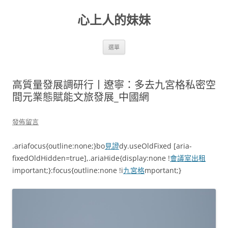
跳
至
心上人的妹妹
主
要
內
容
選單
高質量發展調研行丨遼寧：多去九宮格私密空
間元業態賦能文旅發展_中國網
發佈留言
.ariafocus{outline:none;}bo
見證
dy.useOldFixed [aria-
fixedOldHidden=true],.ariaHide{display:none !
會議室出租
important;}:focus{outline:none !i
九宮格
mportant;}