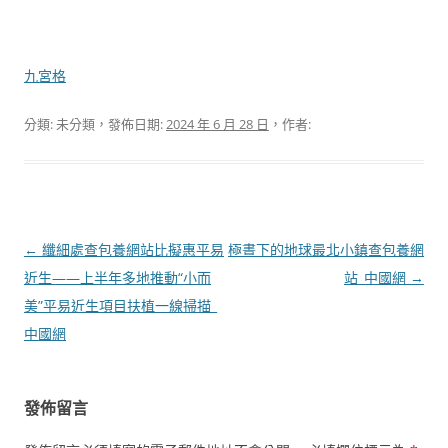
九宮格
分類: 未分類，發佈日期:
2024 年 6 月 28 日
，作者:
文
←
纖細處查包養網站比擬惠平易
極晝下的地球最北小鎮查包養網
章
近生——上半年多地推動“小而
站_中國網
→
導
美”平易近生項目扶植一線掃描_
覽
中國網
發佈留言