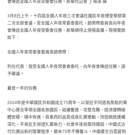
會陳述全國人年夜常委會任務。新華社記者 丁海濤 攝
3月8日上午，十四屆全國人年夜三次會議在國民年夜禮堂舉辦第
二次全部會議。受全國人年夜常委會委托，趙樂際委員長向年夜
會陳述全國人年夜常委會任務。新華網停止現場直播。現場實錄
如下：
全國人年夜常委會委員長趙樂際：
列位代表：我受全國人年夜常委會委托，向年夜會陳述任務，請
予審議。
曩昔一年的任務
2024年是中華國民共和國成立75周年。以習近平同道為焦點的黨
中心連合率領全國各族國民，砥礪奮進、攻堅克難，經濟運轉總
體安穩、穩中有進，高東西的品質成長扎實推動，改造開放連續
深化，平易近生保證扎實無力，社會年夜局堅持穩固，中國式古
代化邁出新的堅實程序。顛末75年不懈奮斗，中國產生白雲蒼狗