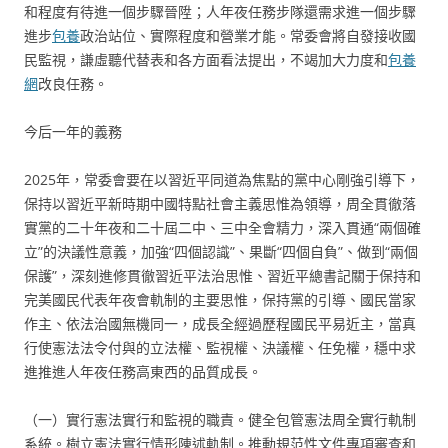
和程度有待進一個步驟晉陞；人年夜任務步隊還需求進一個步驟
進步
包養
政治站位、實際程度和營業才能。常委會將自發接收國
民監視，謙虛聽代替表和各方面看法提出，不竭加大力度和
包養
網
改良任務。
今后一年的義務
2025年，常委會要在以習近平同道為焦點的黨中心剛強引導下，
保持以習近平新時期中國特點社會主義思惟為領導，周全貫徹落
實黨的二十年夜和二十屆二中、三中全會精力，深入貫通“兩個確
立”的決議性意義，加強“四個認識”、果斷“四個自負”、做到“兩個
保護”，深刻進修貫徹習近平法治思惟、習近平總書記關于保持和
完美國民代表年夜會軌制的主要思惟，保持黨的引導、國民當家
作主、依法治國無機同一，成長全經過歷程國民平易近主，當真
行使憲法法令付與的立法權、監視權、決議權、任免權，穩中求
進推進人年夜任務高東西的品質成長。
（一）實行憲法實行和監視的職責。健全包管憲法周全實行軌制
系統。樹立憲法實行情形陳述軌制。推動規范性文件專項審查和