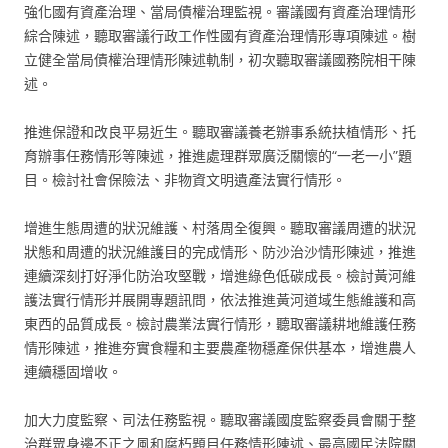
強化國有資產治理、當局債權治理監視。審議國有資產治理情形
綜合陳述，聽取審議行政工作性國有資產治理情形專項陳述。樹
立健全當局債權治理情形陳述軌制，初次聽取審議國務院相干陳
述。
推進保證和改良平易近生。聽取審議養老辦事系統扶植情形、托
育辦事任務情形等陳述，推進處理群眾廣泛關懷的“一老一小”題
目。檢討社會保險法、非物資文明遺產法實行情形。
增進生態周遭的狀況維護、村落周全復興。聽取審議周遭的狀況
狀態和周遭的狀況維護目的完成情形、防沙治沙情形陳述，推進
連續深刻打好淨化防治攻堅戰，增進綠色低碳成長。檢討黃河維
護法實行情形并展開專題訊問，依法推進黃河道域生態維護和高
東西的品質成長。檢討農業法實行情形，聽取審議耕地維護任務
情形陳述，推進夯實食糧和主要農產物穩產保供基本，增進農人
連續穩固增收。
加大力度監察、司法任務監視。聽取審議國度監察委員會關于整
治群眾身邊不正之風和腐朽題目任務情形陳述、最高國民法院關