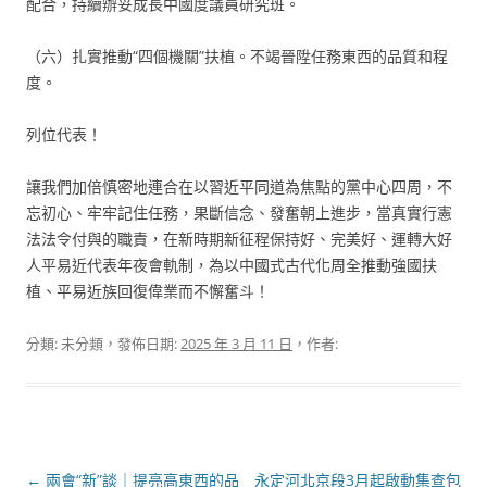
配合，持續辦妥成長中國度議員研究班。
（六）扎實推動“四個機關”扶植。不竭晉陞任務東西的品質和程
度。
列位代表！
讓我們加倍慎密地連合在以習近平同道為焦點的黨中心四周，不
忘初心、牢牢記住任務，果斷信念、發奮朝上進步，當真實行憲
法法令付與的職責，在新時期新征程保持好、完美好、運轉大好
人平易近代表年夜會軌制，為以中國式古代化周全推動強國扶
植、平易近族回復偉業而不懈奮斗！
分類: 未分類，發佈日期:
2025 年 3 月 11 日
，作者:
文
←
兩會“新”談｜提亮高東西的品
永定河北京段3月起啟動集查包