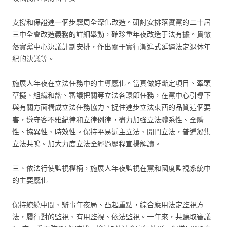
支撐和保證進一個步驟周全深化改造。研討安排落實黨的二十屆
三中全會改造義務的詳細舉動，確珍重年夜改造于法有據。貫徹
落實黨中心決議計劃安排，作出關于實行漸進式延遲法定退休年
紀的決議等。
施展人年夜在立法任務中的主導感化。當真做好斷定項目、牽頭
草擬、組織和諧、審議把關等立法各環節任務，在黨中心引導下
與有關方面構成立法任務協力。捉住進步立法東西的品質這個要
害，遵守客不雅紀律和立律例律，盡力加強立法體系性、全體
性、協異性、時效性。保持平易近主立法、開門立法，普遍凝集
立法共鳴。加大力度立法全經過歷程宣揚解讀。
三、依法行使監視權柄，施展人年夜監視在黨和國度監視系統中
的主要感化
保持繚繞中間、辦事年夜局、凸起重點，綜合應用法定監視方
法，履行對的監視、有用監視、依法監視。一年來，共聽取審議