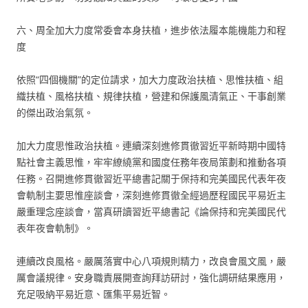
六、周全加大力度常委會本身扶植，進步依法履本能機能力和程
度
依照“四個機關”的定位請求，加大力度政治扶植、思惟扶植、組
織扶植、風格扶植、規律扶植，營建和保護風清氣正、干事創業
的傑出政治氣氛。
加大力度思惟政治扶植。連續深刻進修貫徹習近平新時期中國特
點社會主義思惟，牢牢繚繞黨和國度任務年夜局策劃和推動各項
任務。召開進修貫徹習近平總書記關于保持和完美國民代表年夜
會軌制主要思惟座談會，深刻進修貫徹全經過歷程國民平易近主
嚴重理念座談會，當真研讀習近平總書記《論保持和完美國民代
表年夜會軌制》。
連續改良風格。嚴厲落實中心八項規則精力，改良會風文風，嚴
厲會議規律。安身職責展開查詢拜訪研討，強化調研結果應用，
充足吸納平易近意、匯集平易近智。