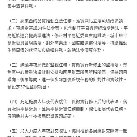
集中清算任務。
（二）高東西的品質推動立法任務。落實深化立法範疇改造請
求。預設定審議34件法令案，包含制訂平易近營經濟增進法、平
易近族連合提高增進法，修正村平易近委員會組織法、城市居平
易近委員會組織法、對外商業法、國度賠還償付法等，持續推動
生態周遭的狀況法典編輯任務。啟動法令清算任務。
（三）繚繞年夜局做好監視任務。貫徹實行新修正的監視法，聚
焦黨中心嚴重決議計劃安排和國民群眾所思所盼所愿，保持題目
導向、後果導向，進一個步驟加強監視任務的針對性和實效性。
預設定37個監視項目。
（四）充足施展人年夜代表感化。貫徹實行修正后的代表法，落
實吸納平易近意、匯集平易近智任務機制，深化拓展代表任務。
展開縣村夫年夜換屆選舉專題調研。
（五）加大力度人年夜對交際往。協同推動各層級對交際流一起