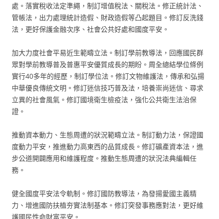
處。落實稅收法定準繩，制訂增值稅法、關稅法。修正統計法、
管帳法，出力處理統計造假、財政造假等凸起題目。修訂反洗錢
法，更好保護金融次序、社會公共好處和國度平安。
加大力度社會平易近生範疇立法。制訂學前教導法，回應國民群
眾對學前教導普及普惠平安優質成長的期盼。周全總結學位條例
實行40多年的經歷，制訂學位法。修訂文物維護法，傳承和弘揚
中華優良傳統文明。修訂迷信技巧普及法，培養崇尚迷信、尋求
立異的社會風氣。修訂國境衛生檢疫法，強化公共衛生法治保
證。
推動資本動力、生態周遭的狀況範疇立法。制訂動力法，保證國
度動力平安，推進動力高東西的品質成長。修訂礦產資本法，進
步公道開闢應用和維護程度。推動生態周遭的狀況法典編輯任
務。
健全國度平安法令軌制。修訂國防教導法，為發揚愛國主義精
力、增進國防扶植夯實法制基本。修訂突發事務應對法，更好維
護國民性命財富平安。