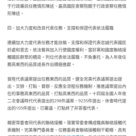
于行政審訊任務情形陳述、最高國民查察院關于行政查察任務情
形陳述。
四、加大力度和改良代表任務，支撐和保證代表依法履職
連續加大力度代表任務才能扶植，支撐和保證代表忠誠代表國民
好處和意志，依法餐與加入行使國度權利，當好黨和國度聯絡接
觸國民群眾的橋梁。列位代表依法履職、不負重托，為人年夜任
務高東西的品質成長作出積極進獻。
晉陞代表議案提出任務東西的品質。健全完美代表議案提出提
出、交辦、打點、督辦、反應全流程任務機制，推進議案提出內
在的事務高東西的品質、打點高東西的品質。十四屆全國人年夜
二次會議時代代表提出的298件議案、9235件提出，休會時代提
出的105件提出，已審議、打點終了并答復代表。
親密常委會同代表的聯絡接觸。落實常委會構成職員聯絡接觸代
表機制。完美專門委員會、任務委員會聯絡接觸相干範疇、具有