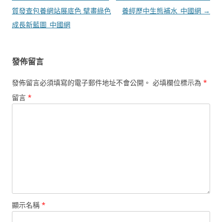
章
質發查包養網站展底色 擘畫綠色
養經歷中生態補水_中國網
→
導
成長新藍圖_中國網
覽
發佈留言
發佈留言必須填寫的電子郵件地址不會公開。
必填欄位標示為
*
留言
*
顯示名稱
*