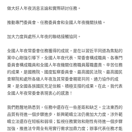
做大好人年夜消息言論和實際研討任務。
推動專門委員會、任務委員會和全國人年夜機關扶植。
加大力度與處所人年夜的聯絡接觸協同。
全國人年夜常委會任務獲得的成就，是在以習近平同道為焦點的
黨中心剛強引導下，全國人年夜代表、常委會構成職員、各專門
委員會構成職員和全國人年夜機關任務職員履職盡責、辛苦任務
的成果，是國務院、國度監察委員會、最高國民法院、最高國民
查察院和處所各級人年夜及其常委會親密共同、通力協作的成
果，是全國各族國民充足信賴、積極支撐的成果。在此，我代表
全國人年夜常委會表現衷心的感激！
我們甦醒地熟悉到，任務中還存在一些差距和缺乏。立法東西的
品質有待進一個步驟進步，新興範疇立法仍需加大力度，涉外範
疇立法還存在短板和弱項；監視任務實效和剛性有待進一個步驟
加強，推進法令周全有用實行需求加鼎力度；辦事代表任務才能