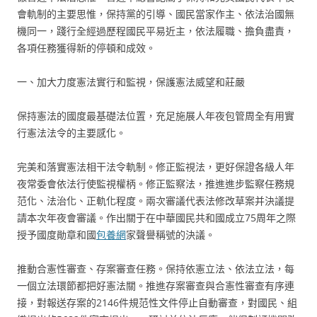
會軌制的主要思惟，保持黨的引導、國民當家作主、依法治國無
機同一，踐行全經過歷程國民平易近主，依法履職、擔負盡責，
各項任務獲得新的停頓和成效。
一、加大力度憲法實行和監視，保護憲法威望和莊嚴
保持憲法的國度最基礎法位置，充足施展人年夜包管周全有用實
行憲法法令的主要感化。
完美和落實憲法相干法令軌制。修正監視法，更好保證各級人年
夜常委會依法行使監視權柄。修正監察法，推進進步監察任務規
范化、法治化、正軌化程度。兩次審議代表法修改草案并決議提
請本次年夜會審議。作出關于在中華國民共和國成立75周年之際
授予國度勛章和國
包養網
家聲譽稱號的決議。
推動合憲性審查、存案審查任務。保持依憲立法、依法立法，每
一個立法環節都把好憲法關。推進存案審查與合憲性審查有序連
接，對報送存案的2146件規范性文件停止自動審查，對國民、組