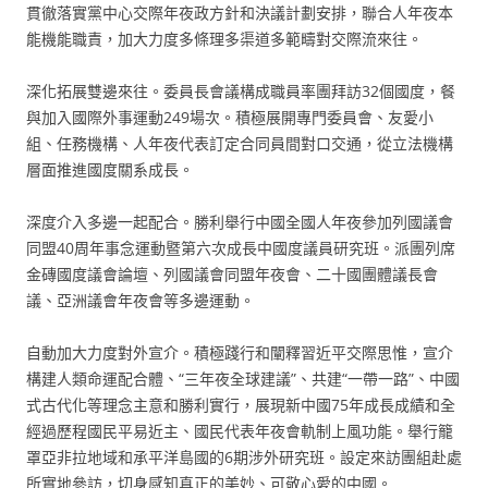
貫徹落實黨中心交際年夜政方針和決議計劃安排，聯合人年夜本
能機能職責，加大力度多條理多渠道多範疇對交際流來往。
深化拓展雙邊來往。委員長會議構成職員率團拜訪32個國度，餐
與加入國際外事運動249場次。積極展開專門委員會、友愛小
組、任務機構、人年夜代表訂定合同員間對口交通，從立法機構
層面推進國度關系成長。
深度介入多邊一起配合。勝利舉行中國全國人年夜參加列國議會
同盟40周年事念運動暨第六次成長中國度議員研究班。派團列席
金磚國度議會論壇、列國議會同盟年夜會、二十國團體議長會
議、亞洲議會年夜會等多邊運動。
自動加大力度對外宣介。積極踐行和闡釋習近平交際思惟，宣介
構建人類命運配合體、“三年夜全球建議”、共建“一帶一路”、中國
式古代化等理念主意和勝利實行，展現新中國75年成長成績和全
經過歷程國民平易近主、國民代表年夜會軌制上風功能。舉行籠
罩亞非拉地域和承平洋島國的6期涉外研究班。設定來訪團組赴處
所實地參訪，切身感知真正的美妙、可敬心愛的中國。