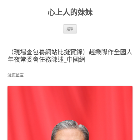
跳
至
心上人的妹妹
主
要
內
容
選單
（現場查包養網站比擬實錄）趙樂際作全國人
年夜常委會任務陳述_中國網
發佈留言