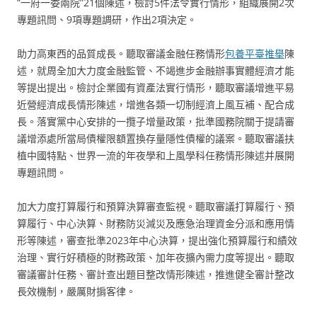
“一府一委兩院”21個陳述，檢討5件法令實行情形，組織展開2次
專題訊問、9項專題調研，作出2項決定。
助力高東西的品質成長。聽取審議金融任務情形
包養平臺推舉
陳
述，就周全加大力度金融監管、不竭進步金融辦事實體經濟才能
等提出提出。檢討企業國有資產法實行情形，聽取審議增進平易
近營經濟成長情形陳述，增進各類一切制經濟上風互補、配合成
長。落實黨中心安排的一攬子增量政策，批準國務院關于提請審
議增添處所當局債權限額置換存量隱性債權的議案。聽取審議扶
植中國特點、世界一流的年夜學和上風學科任務情形陳述并展開
專題訊問。
加大力度打算履行和預算決算審查監視。聽取審議打算履行、預
算履行、中心決算、財務防災減災及應急治理資金分派和應用情
形等陳述，審查批準2023年中心決算，提出強化預算履行和績效
治理、實行好積極的財務政策、加年夜擴內需力度等提出。聽取
審議審計任務、審計查出題目整改情形陳述，推進健全審計整改
長效機制，嚴厲財掮客律。