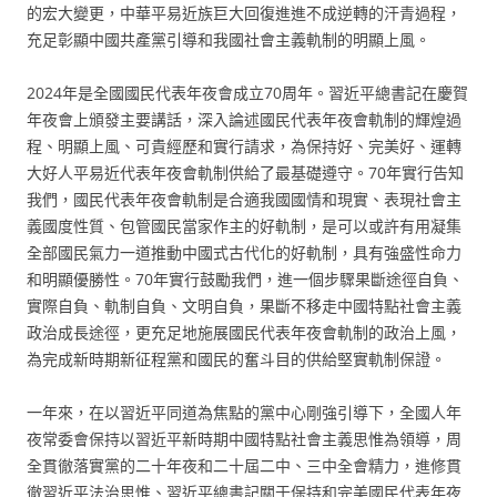
的宏大變更，中華平易近族巨大回復進進不成逆轉的汗青過程，
充足彰顯中國共產黨引導和我國社會主義軌制的明顯上風。
2024年是全國國民代表年夜會成立70周年。習近平總書記在慶賀
年夜會上頒發主要講話，深入論述國民代表年夜會軌制的輝煌過
程、明顯上風、可貴經歷和實行請求，為保持好、完美好、運轉
大好人平易近代表年夜會軌制供給了最基礎遵守。70年實行告知
我們，國民代表年夜會軌制是合適我國國情和現實、表現社會主
義國度性質、包管國民當家作主的好軌制，是可以或許有用凝集
全部國民氣力一道推動中國式古代化的好軌制，具有強盛性命力
和明顯優勝性。70年實行鼓勵我們，進一個步驟果斷途徑自負、
實際自負、軌制自負、文明自負，果斷不移走中國特點社會主義
政治成長途徑，更充足地施展國民代表年夜會軌制的政治上風，
為完成新時期新征程黨和國民的奮斗目的供給堅實軌制保證。
一年來，在以習近平同道為焦點的黨中心剛強引導下，全國人年
夜常委會保持以習近平新時期中國特點社會主義思惟為領導，周
全貫徹落實黨的二十年夜和二十屆二中、三中全會精力，進修貫
徹習近平法治思惟、習近平總書記關于保持和完美國民代表年夜