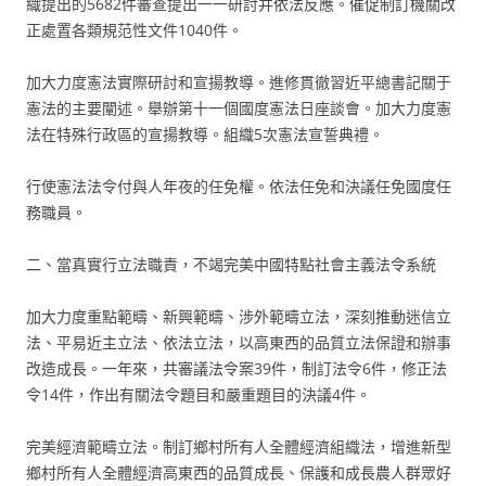
織提出的5682件審查提出一一研討并依法反應。催促制訂機關改
正處置各類規范性文件1040件。
加大力度憲法實際研討和宣揚教導。進修貫徹習近平總書記關于
憲法的主要闡述。舉辦第十一個國度憲法日座談會。加大力度憲
法在特殊行政區的宣揚教導。組織5次憲法宣誓典禮。
行使憲法法令付與人年夜的任免權。依法任免和決議任免國度任
務職員。
二、當真實行立法職責，不竭完美中國特點社會主義法令系統
加大力度重點範疇、新興範疇、涉外範疇立法，深刻推動迷信立
法、平易近主立法、依法立法，以高東西的品質立法保證和辦事
改造成長。一年來，共審議法令案39件，制訂法令6件，修正法
令14件，作出有關法令題目和嚴重題目的決議4件。
完美經濟範疇立法。制訂鄉村所有人全體經濟組織法，增進新型
鄉村所有人全體經濟高東西的品質成長、保護和成長農人群眾好