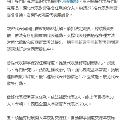
相干專門研究常識的代表機制
包養網價錢
。重視施展代表專門研
究專長，深化代表對常委會任務的介入。約請275名代表列席常
委會會議，召開5次列席代表座談會。
親密代表同國民群眾的聯絡接觸。緊扣法定職責，繚繞履職所
需，依法有序組織展開代表運動。支撐代表經由過程多種方法，
常態化聽取和反應群眾看法提出，把平易近意平易近智表現到審
議講話訂定合同案提出中。
晉陞代表辦事保證任務程度。推進代表進修培訓體系化、規范
化、專門研究化，凸起思惟政治引領，強化履職基本常識，拓展
進修廣度和深度。優化進級代表任務信息化平臺效能。規范代表
收集行動。
做好代表標準審查任務。依法補選代表3人、終止代表標準30
人。今朝，十四屆全國人年夜實有代表2929人。
五、積極有用展開人年夜對交際往，自動辦事國度交際年夜局