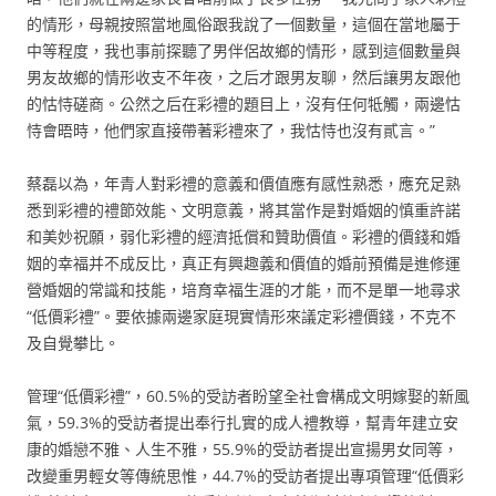
的情形，母親按照當地風俗跟我說了一個數量，這個在當地屬于
中等程度，我也事前探聽了男伴侶故鄉的情形，感到這個數量與
男友故鄉的情形收支不年夜，之后才跟男友聊，然后讓男友跟他
的怙恃磋商。公然之后在彩禮的題目上，沒有任何牴觸，兩邊怙
恃會晤時，他們家直接帶著彩禮來了，我怙恃也沒有貳言。”
蔡磊以為，年青人對彩禮的意義和價值應有感性熟悉，應充足熟
悉到彩禮的禮節效能、文明意義，將其當作是對婚姻的慎重許諾
和美妙祝願，弱化彩禮的經濟抵償和贊助價值。彩禮的價錢和婚
姻的幸福并不成反比，真正有興趣義和價值的婚前預備是進修運
營婚姻的常識和技能，培育幸福生涯的才能，而不是單一地尋求
“低價彩禮”。要依據兩邊家庭現實情形來議定彩禮價錢，不克不
及自覺攀比。
管理“低價彩禮”，60.5%的受訪者盼望全社會構成文明嫁娶的新風
氣，59.3%的受訪者提出奉行扎實的成人禮教導，幫青年建立安
康的婚戀不雅、人生不雅，55.9%的受訪者提出宣揚男女同等，
改變重男輕女等傳統思惟，44.7%的受訪者提出專項管理“低價彩