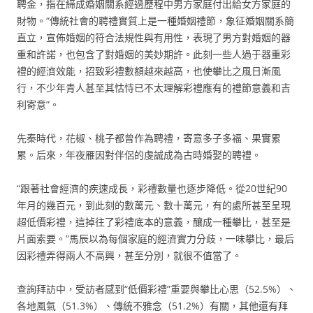
聘金，指在締成婚姻關系經過歷程中男方家庭付出給女方家庭的
財物。“傳統社會的聘禮實質上是一種婚姻禮節，象征婚姻關系簡
直立，宣佈婚姻的符合法規性與有用性，表現了男方對婚姻的器
重和許諾，也包含了對婚姻的美妙期許。此刻一些人過于器重彩
禮的經濟效能，招致彩禮數額越來越高，也使攀比之風日漸風
行，不少年青人甚至其怙恃已不太理解彩禮應有的禮節意義和吉
利寄意”。
先秦時代，花椒、桃子都曾作為聘禮，寄意多子多福、果實累
累。后來，年夜雁因對伴侶的虔誠成為古時婚娶的聘禮。
“跟著社會經濟的疾速成長，彩禮數量也逐步降低。從20世紀90
年月的幾百元，到此刻的數萬元、數十萬元，有的處所甚至呈現
超低價彩禮，這掉往了彩禮底本的意義，釀成一種攀比，甚至是
片面索要。”馬辰以為每個家庭的經濟實力分歧，一味攀比，最后
因彩禮弄得兩人不高興，甚至分別，就很不值當了。
查詢拜訪中，受訪者感到“低價彩禮”重要與攀比心思（52.5%）、
各地風氣（51.3%）、傳統不雅念（51.2%）有關，其他還有拜