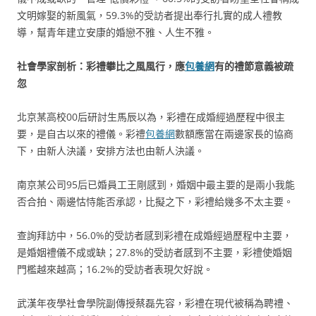
文明嫁娶的新風氣，59.3%的受訪者提出奉行扎實的成人禮教
導，幫青年建立安康的婚戀不雅、人生不雅。
社會學家剖析：彩禮攀比之風風行，應
包養網
有的禮節意義被疏
忽
北京某高校00后研討生馬辰以為，彩禮在成婚經過歷程中很主
要，是自古以來的禮儀。彩禮
包養網
數額應當在兩邊家長的協商
下，由新人決議，安排方法也由新人決議。
南京某公司95后已婚員工王剛感到，婚姻中最主要的是兩小我能
否合拍、兩邊怙恃能否承認，比擬之下，彩禮給幾多不太主要。
查詢拜訪中，56.0%的受訪者感到彩禮在成婚經過歷程中主要，
是婚姻禮儀不成或缺；27.8%的受訪者感到不主要，彩禮使婚姻
門檻越來越高；16.2%的受訪者表現欠好說。
武漢年夜學社會學院副傳授蔡磊先容，彩禮在現代被稱為聘禮、