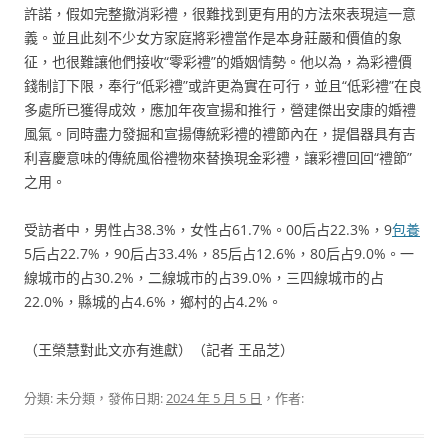
許諾，假如完整撤消彩禮，很難找到更有用的方法來表現這一意
義。並且此刻不少女方家庭將彩禮當作是本身莊嚴和價值的象
征，也很難讓他們接收“零彩禮”的婚姻情勢。他以為，為彩禮價
錢制訂下限，奉行“低彩禮”或許更為實在可行，並且“低彩禮”在良
多處所已獲得成效，應加年夜宣揚和推行，營建傑出安康的婚禮
風氣。同時盡力發掘和宣揚傳統彩禮的禮節內在，提倡器具有吉
利喜慶意味的傳統風俗禮物來替換現金彩禮，讓彩禮回回“禮節”
之用。
受訪者中，男性占38.3%，女性占61.7%。00后占22.3%，9
包養
5后占22.7%，90后占33.4%，85后占12.6%，80后占9.0%。一
線城市的占30.2%，二線城市的占39.0%，三四線城市的占
22.0%，縣城的占4.6%，鄉村的占4.2%。
（王榮慧對此文亦有進獻）（記者 王品芝）
分類: 未分類，發佈日期:
2024 年 5 月 5 日
，作者: