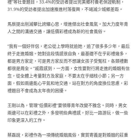
禮”等社會題目，33.4%的受訪者提出完美鄉村養老保證軌制，
31.9%的受訪者提出加速推進村落復興，不竭減少城鄉差距。
馬辰提出削減攀比誇耀心思，增進傑出社會風氣。加大力度年青
人之間的溝通交通，讓低價彩禮成為新的社會風俗。
“我有一個好伴侶，老公從上學時就追她，追了很多多少年，最后
終于走進婚姻。她對這段情感很自負，最基礎不在乎彩禮幾多，
都是男方家定，可是男方家反而不想讓女孩子受冤枉，各類禮數
都很是周全。”戚霞感到，一方面，女性要對行將走進的婚姻有信
念，從全體上考量對方及家庭，不要太在乎細枝小節；另一方
面，假如兩邊能心平氣和地交通，站在對方的角度換位思慮，彩
禮題目不會成為太年夜的困擾。
王剛以為，管理“低價彩禮”要領導青年改變不雅念。同時，男女
兩邊可以在彩禮之外，多發明些典禮感，好比一路游玩，做一些
印象更深入的工作。
蔡磊說，彩禮作為一項傳統婚姻風俗，實質寄義是對婚姻的莊重