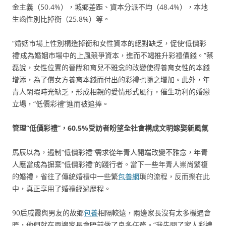
金主義（50.4%），城鄉差距、資本分派不均（48.4%），本地
生齒性別比掉衡（25.8%）等。
“婚姻市場上性別構造掉衡和女性資本的絕對缺乏，促使‘低價彩
禮’成為婚姻市場中的上風競爭資本，進而不竭推升彩禮價錢。”蔡
磊說，女性位置的晉陞和育兒不雅念的改變使得養育女性的本錢
增添，為了償女方養育本錢而付出的彩禮也隨之增加。此外，年
青人閑暇時光缺乏，形成相親的愛情形式風行，催生功利的婚戀
立場，“低價彩禮”進而被追捧。
管理“低價彩禮”，60.5%受訪者盼望全社會構成文明嫁娶新風氣
馬辰以為，遏制“低價彩禮”需求從年青人開端改變不雅念，年青
人應當成為摒棄“低價彩禮”的踐行者。當下一些年青人崇尚繁複
的婚禮，省往了傳統婚禮中一些繁
包養網
瑣的流程，反而樂在此
中，真正享用了婚禮經過歷程。
90后戚霞與男友的故鄉
包養
相隔較遠，兩邊家長沒有太多機遇會
晤，他們就在兩邊家長會晤前做了良多任務。“我先問了家人彩禮