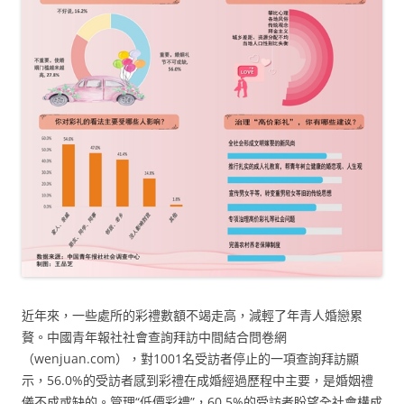
近年來，一些處所的彩禮數額不竭走高，減輕了年青人婚戀累
贅。中國青年報社社會查詢拜訪中間結合問卷網
（wenjuan.com），對1001名受訪者停止的一項查詢拜訪顯
示，56.0%的受訪者感到彩禮在成婚經過歷程中主要，是婚姻禮
儀不成或缺的。管理“低價彩禮”，60.5%的受訪者盼望全社會構成