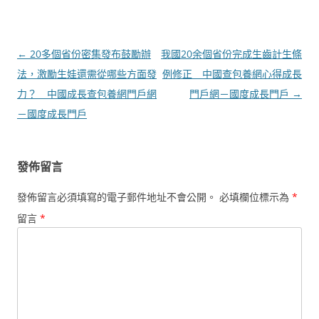
文
←
20多個省份密集發布鼓勵辦
我國20余個省份完成生齒計生條
章
法，激勵生娃還需從哪些方面發
例修正 _ 中國查包養網心得成長
導
力？ _ 中國成長查包養網門戶網
門戶網－國度成長門戶
→
覽
－國度成長門戶
發佈留言
發佈留言必須填寫的電子郵件地址不會公開。
必填欄位標示為
*
留言
*