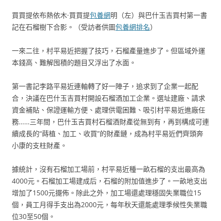
買買提依布熱依木·買買提
包養網
明（左）與巴什玉吉買村第一書
記在石榴樹下合影。（受訪者供圖
包養網排名
）
一來二往，村平易近把握了技巧，石榴產量進步了。但區域外運
本錢高、難解囤積的題目又浮出了水面。
第一書記李路平易近連軸轉了好一陣子，追求到了企業一起配
合，決議在巴什玉吉買村開設石榴酒加工企業。選址建廠、請求
資金補貼、保證運輸方便、處理供電困難、吸引村平易近進廠任
務……三年間，巴什玉吉買村石榴酒財產從無到有，再到構成可連
續成長的“蒔植、加工、收買”的財產鏈，成為村平易近們齊頭奔
小康的支柱財產。
據統計，沒有石榴加工場前，村平易近種一畝石榴的支出最高為
4000元。石榴加工場建成后，石榴的附加值進步了。一畝地支出
增加了1500元擺佈。除此之外，加工場還處理穩固失業職位15
個，員工月得手支出為2000元，每年秋天還能處理季候性失業職
位30至50個。