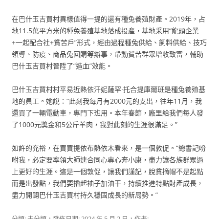
在巴什玉吉買村異樣值得一提的還有種兔養殖財產。2019年，占
地11.5萬平方米的種兔養殖基地落成投產，基地采用“龍頭企業
+一起配合社+貧苦戶”形式，經由過程種兔供給、飼料供給、技巧
領導、防疫、商品兔回購等辦事，帶動貧苦群眾增收致富，輔助
巴什玉吉買村晉陞了“造血”效能。
巴什玉吉買村村平易近熱依汗妮薩罕·托合提庫爾班是種兔養殖基
地的員工。她說：“此刻我每月有2000元的支出，往年11月，我
還買了一輛電動車，專門下班用。本年春節，廠里給我們每人發
了1000元獎金和5公斤羊肉，我對此刻的生涯很滿足。”
如許的充裕，在買買提依布熱依木看來，是一個敦促。“總書記吩
咐我，必定要率領大師連合同心專心奔小康，盡力讓各族群眾過
上更好的生涯。這是一個敦促，讓我們謹記，脫貧摘帽不是起點
而是出發點，我們要擼起袖子加油干，持續推進特點財產成長，
盡力開闢巴什玉吉買村持久穩固成長的新局勢。”
分類: 未分類，發佈日期:
2024 年 5 月 2 日
，作者: