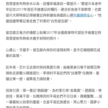
買買提依布熱依木以為，這種幸福源自一聲提示。“要提示本身牢
牢記住2017年習近平總書記的囑托，連合好各族干部群眾，也要
提示大師時辰記得總書記與新疆各族國民心連
包養網排名
心。”他
邊說邊帶著記者走進了村里的“白色留念館”。
留念館正後方的墻壁上貼著2017年全國兩會時代習近平總書記與
買買提依布熱依木握手剎時的照片。
心連心，手握手。留念館內保存的溫情剎時，是令石榴樹開花成
果的真理。
近年來，巴什玉吉買村保持黨建引領，施展黨員引導干部模范帶
頭和支部戰斗碉堡感化，率領村平易近們同“訪惠聚”任務隊、援
疆企業一道，凝集氣力搞財產。
招商引資，第一書記“跑斷腿”，為村里引來“金鳳凰”。建園區、修
途徑，黨員干部、任務隊同村平易近們不分日夜，連續奮戰……這
一幕幕如火如荼的畫面，也是平易近族連合、齊心聚力、圓夢小
康的真正的寫照。