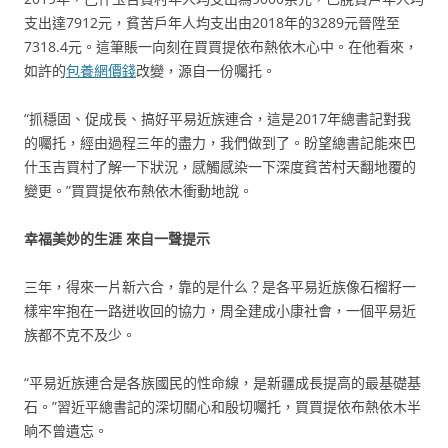
支出達7912元，貧苦戶年人均支出由2018年的3289元晉陞至
7318.4元。這筆賬一向刻在買買提依布熱依木心中。在他看來，
如許的
包養網價錢
改變，源自一份囑托。
“抓穩固、促成長、搞好平易近族連合，這是2017年總書記對我
的囑托，經由過程三年的盡力，我們做到了。盼望總書記能來巴
什玉吉買村了解一下狀況，感觸感染一下深度貧苦村天翻地覆的
變更。”買買提依布熱依木衝動地說。
幸福美妙的生涯 來自一聲提示
三年，得來一片新六合，靠的是什么？是各平易近族像石榴籽一
樣牢牢抱在一路迸收回的協力，周全建成小康社會，一個平易近
族都不克不及少。
“平易近族連合是各族國民的性命線，是新疆成長提高的最基礎基
石。”習近平總書記的深切關心和殷切囑托，買買提依布熱依木半
晌不曾遺忘。