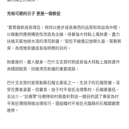
充裕可期的日子 更是一個敦促
“要貫徹新成長理念，保持以進步成長東西的品質和效益為中間，
以推動供應側構造性改造為主線，培養強大特點上風財產，盡力
扶植天藍地綠水清的漂亮新疆。”習近平總書記放眼久遠，策劃將
來，為增進新疆成長指明標的目的。
財產進村，農人變身。巴什玉吉買村把成長強大特點上風財產作
為穩固脫貧、扶植漂亮新疆的重要道路。
巴什玉吉買村是策勒縣石榴主產區之一，生孩子的石榴質優，深
受花費者喜愛。但曩昔，由于村平易近治理集約，石榴產量低、
支出少。“訪惠聚”任務隊和村兩委針對這一題目約請了專家為村
平易近傳授蒔植治理技巧，還組織村平易近光臨縣的石榴園觀賞
進修。