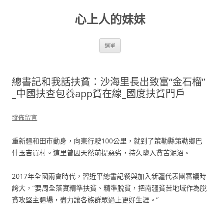
跳
至
心上人的妹妹
主
要
內
容
選單
總書記和我話扶貧：沙海里長出致富“金石榴”
_中國扶查包養app貧在線_國度扶貧門戶
發佈留言
重新疆和田市動身，向東行駛100公里，就到了策勒縣策勒鄉巴
什玉吉買村。這里曾因天然前提惡劣，持久墮入貧苦泥沼。
2017年全國兩會時代，習近平總書記餐與加入新疆代表團審議時
誇大，“要周全落實精準扶貧、精準脫貧，把南疆貧苦地域作為脫
貧攻堅主疆場，盡力讓各族群眾過上更好生涯。”