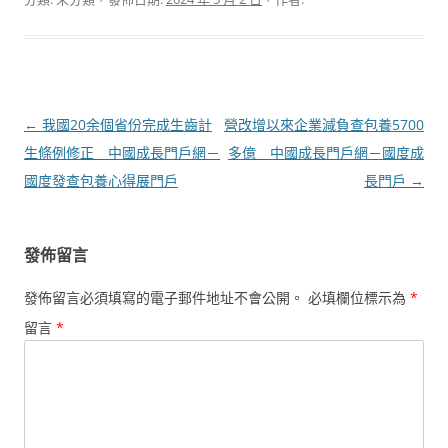
文
←
我國20余個省份完成生齒計
營改增以來企業減負查包養5700
章
生條例修正 _ 中國成長門戶網－
多億 _ 中國成長門戶網－國度成
導
國度發查包養心得展門戶
長門戶
→
覽
發佈留言
發佈留言必須填寫的電子郵件地址不會公開。
必填欄位標示為
*
留言
*