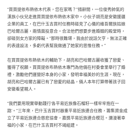
“買買提依布熱依木代表，您在家嗎？”措辭間，一位俊秀帥氣的
漢族小伙兒走進買買提依布熱依木家中。小伙子胡亮是安徽援疆
企業的員工，在巴什玉吉買村任務時碰見了心儀的維吾爾族姑娘
巴哈爾古麗，兩情面投意合。合法他們想要步進婚姻的殿堂時，
卻碰到女方家的障礙。“那時很難堪，我由於說話欠亨，無法正確
的表達設法，多虧代表幫我做通了她家的思惟任務。”
在買買提依布熱依木的輔助下，胡亮和巴哈爾古麗收獲了戀愛、
獲得了祝願。買買提依布熱依木專門為他倆在村委會里舉行了婚
禮，激勵他們運營好本身的小家，發明幸福美妙的生涯。現在，
胡亮和巴哈爾古麗已有了戀愛的結晶，倆人本年打算帶著孩子回
安徽看望親人。
“我們要用現實舉動踐行‘各平易近族像石榴籽一樣牢牢抱在一
路’。”三年來，巴什玉吉買村器重平易近族連合任務，籌集資金成
立了平易近族連合慈悲協會，嘉獎平易近族連合模范。瀰漫著幸
福的小家，在巴什玉吉買村不竭組建。