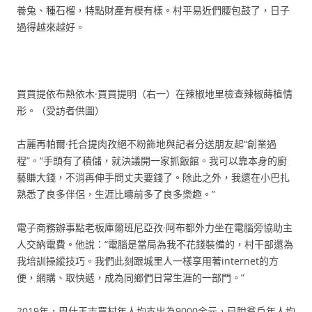
養兔、種石榴，特點財產有模有樣。村平易近們腰包鼓了，日子
過得越來越好。
買買提依布熱依木·買買提明（右一）在辣椒地里檢查辣椒蒔植情
形。（受訪者供圖）
古麗再帕爾·托合提肉孜絕不粉飾地與記者分送朋友起“創業過
程”。“手頭有了積儲，就決議開一家抓飯館。我可以靠本身的廚
藝賺大錢，不消再伸手問丈夫要錢了。除此之外，我還在小巴扎
熟悉了良多伴侶，生涯比疇前多了良多樂趣。”
電子商務辦事點老板庫爾班尼亞孜·阿布都外力坐在電腦旁協助主
人交納電費。他說：“電腦是當局為我不花錢裝備的，村干部還為
我培訓操縱技巧。我們此刻跟城里人一樣享用著internet的方
便，網購、取快遞，成為同鄉們日常生涯的一部門。”
2019年，巴什玉吉買村年人均支出為9000余元，已脫貧戶年人均