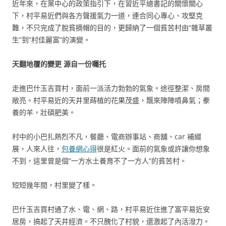
近年來，在黨中心的政策指引下，在習近平總書記的關懷關心
下，村平易近們與各方聲援氣力一道，連合同心專心、攻堅克
難，不只完成了脫貧摘帽的目的，更歸納了一個貧苦村由“雜草叢
生”到“村佳麗富”的演變。
天翻地覆的變更 源自一份囑托
走進巴什玉吉買村，面前一派活力勃勃的氣象。途徑整潔、房間
敞亮。村平易近的天井里蒔植的花果茂盛，飄來陣陣噴鼻氣；豢
養的羊，壯碩肥美。
村中的小巴扎熱烈不凡，餐廳、電商辦事站、商舖、car 補綴
展，人來人往，
包養網心得
很是紅火。面前的氣象或許讓你想象
不到，這里曾是個“一方水土養育不了一方人”的貧苦村。
短短幾年間，村里變了樣。
巴什玉吉買村通了水、電、網、路，村平易近住進了富平易近安
居房，搞起了天井經濟。不只醜化了村貌，還激起了內活潑力。