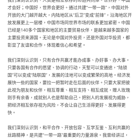
才会好；中国好，世界会更好。通过共建“一带一路”，中国对外
开放的大门越开越大，内陆地区从“后卫”变成“前锋”，沿海地区开
放发展更上一层楼，中国市场同世界市场的联系更加紧密。中国
已经是140多个国家和地区的主要贸易伙伴，是越来越多国家的
主要投资来源国。无论是中国对外投资，还是外国对华投资，都
彰显了友谊和合作，体现着信心和希望。
我们深刻认识到，只有合作共赢才能办成事、办好事、办大事。
只要各国有合作的愿望、协调的行动，天堑可以变通途，“陆锁
国”可以变成“陆联国”，发展的洼地可以变成繁荣的高地。经济发
展快一些的国家，要拉一把暂时走在后面的伙伴。只要大家把彼
此视为朋友和伙伴，相互尊重、相互支持、相互成就，赠人玫瑰
则手有余香，成就别人也是帮助自己。把别人的发展视为威胁，
把经济相互依存视为风险，不会让自己生活得更好、发展得更
快。
我们深刻认识到，和平合作、开放包容、互学互鉴、互利共赢的
丝路精神，是共建“一带一路”最重要的力量源泉。我曾经讲过，