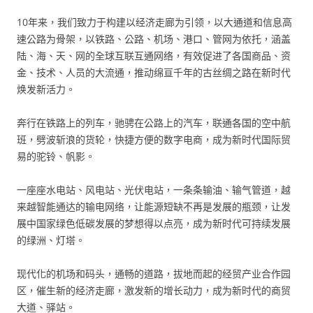
10年来，我们致力于构建以经济走廊为引领，以大通道和信息高
速公路为骨架，以铁路、公路、机场、港口、管网为依托，涵盖
陆、海、天、网的全球互联互通网络，有效促进了各国商品、资
金、技术、人员的大流通，推动绵亘千年的古丝绸之路在新时代
焕发新活力。
奔行在铁路上的列车，驰骋在公路上的汽车，联通各国的空中航
班，劈波斩浪的货轮，快捷方便的数字电商，成为新时代国际贸
易的驼铃、帆影。
一座座水电站、风电站、光伏电站，一条条输油、输气管道，越
来越智能通达的输电网络，让能源短缺不再是发展的瓶颈，让发
展中国家绿色低碳发展的梦想得以点亮，成为新时代可持续发展
的绿洲、灯塔。
现代化的机场和码头，通畅的道路，拔地而起的经贸产业合作园
区，催生新的经济走廊，激发新的增长动力，成为新时代的商贸
大道、驿站。