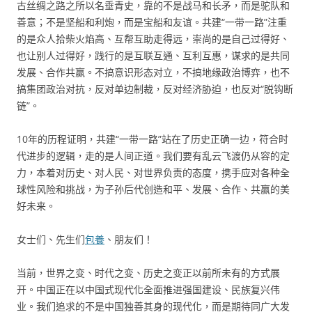
古丝绸之路之所以名垂青史，靠的不是战马和长矛，而是驼队和
善意；不是坚船和利炮，而是宝船和友谊。共建“一带一路”注重
的是众人拾柴火焰高、互帮互助走得远，崇尚的是自己过得好、
也让别人过得好，践行的是互联互通、互利互惠，谋求的是共同
发展、合作共赢。不搞意识形态对立，不搞地缘政治博弈，也不
搞集团政治对抗，反对单边制裁，反对经济胁迫，也反对“脱钩断
链”。
10年的历程证明，共建“一带一路”站在了历史正确一边，符合时
代进步的逻辑，走的是人间正道。我们要有乱云飞渡仍从容的定
力，本着对历史、对人民、对世界负责的态度，携手应对各种全
球性风险和挑战，为子孙后代创造和平、发展、合作、共赢的美
好未来。
女士们、先生们
包養
、朋友们！
当前，世界之变、时代之变、历史之变正以前所未有的方式展
开。中国正在以中国式现代化全面推进强国建设、民族复兴伟
业。我们追求的不是中国独善其身的现代化，而是期待同广大发