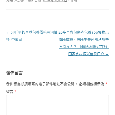
分類: 未分類，發佈日期:
2024 年 4 月 1 日
，作者:
文
←
习近平的查覓包養價格黄河情
20多个省份密查包養app集推出
章
怀_中国网
激励措施，鼓励生娃还需从哪些
導
方面发力？_中国乡村振兴在线_
覽
国家乡村振兴信息门户
→
發佈留言
發佈留言必須填寫的電子郵件地址不會公開。
必填欄位標示為
*
留言
*