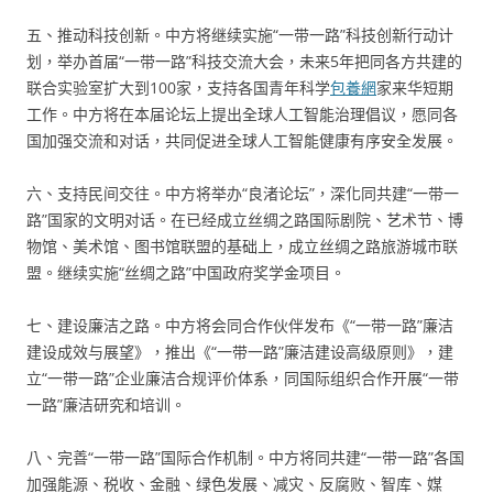
五、推动科技创新。中方将继续实施“一带一路”科技创新行动计
划，举办首届“一带一路”科技交流大会，未来5年把同各方共建的
联合实验室扩大到100家，支持各国青年科学
包養網
家来华短期
工作。中方将在本届论坛上提出全球人工智能治理倡议，愿同各
国加强交流和对话，共同促进全球人工智能健康有序安全发展。
六、支持民间交往。中方将举办“良渚论坛”，深化同共建“一带一
路”国家的文明对话。在已经成立丝绸之路国际剧院、艺术节、博
物馆、美术馆、图书馆联盟的基础上，成立丝绸之路旅游城市联
盟。继续实施“丝绸之路”中国政府奖学金项目。
七、建设廉洁之路。中方将会同合作伙伴发布《“一带一路”廉洁
建设成效与展望》，推出《“一带一路”廉洁建设高级原则》，建
立“一带一路”企业廉洁合规评价体系，同国际组织合作开展“一带
一路”廉洁研究和培训。
八、完善“一带一路”国际合作机制。中方将同共建“一带一路”各国
加强能源、税收、金融、绿色发展、减灾、反腐败、智库、媒