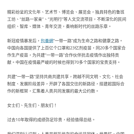
精彩纷呈的文化年、艺术节、博览会、展览会，独具特色的鲁班
工坊、“丝路一家亲”、“光明行”等人文交流项目，不断深化的民间
组织、智库、媒体、青年交流，奏响新时代的丝路乐章。
新冠疫情暴发后，
包養網
“一带一路”成为生命之路和健康之路。
中国向各国提供了上百亿个口罩和23亿剂疫苗，同20多个国家合
作生产疫苗，为共建“一带一路”合作伙伴抗击疫情作出独特贡
献。中国在疫情最严峻的时候也得到70多个国家的宝贵支持。
共建“一带一路”坚持共商共建共享，跨越不同文明、文化、社会
制度、发展阶段差异，开辟了各国交往的新路径，搭建起国际合
作的新框架，汇集着人类共同发展的最大公约数。
女士们、先生们、朋友们！
过去10年取得的成绩弥足珍贵，经验值得总结。
我们深刻认识到，人类是相互依存的命运共同体。世界好，中国