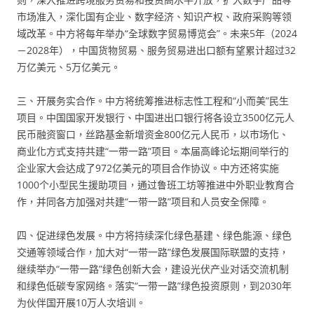
市场准入，深化国有企业、数字经济、知识产权、政府采购等领
域改革。中方将每年举办“全球数字贸易博览会”。未来5年（2024
－2028年），中国货物贸易、服务贸易进出口额有望累计超过32
万亿美元、5万亿美元。
三、开展务实合作。中方将统筹推进标志性工程和“小而美”民生
项目。中国国家开发银行、中国进出口银行将各设立3500亿元人
民币融资窗口，丝路基金新增资金800亿元人民币，以市场化、
商业化方式支持共建“一带一路”项目。本届高峰论坛期间举行的
企业家大会达成了972亿美元的项目合作协议。中方还将实施
1000个小型民生援助项目，通过鲁班工坊等推进中外职业教育合
作，并同各方加强对共建“一带一路”项目和人员安全保障。
四、促进绿色发展。中方将持续深化绿色基建、绿色能源、绿色
交通等领域合作，加大对“一带一路”绿色发展国际联盟的支持，
继续举办“一带一路”绿色创新大会，建设光伏产业对话交流机制
和绿色低碳专家网络。落实“一带一路”绿色投资原则，到2030年
为伙伴国开展10万人次培训。