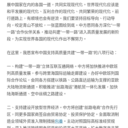
展中国家在内的各国一道，共同实现现代化。世界现代化应该是
和平发展的现代化、互利合作的现代化、共同繁荣的现代化。前
行道路上，有顺境也会有逆流。我们要坚持目标导向、行动导
向，咬定青山不放松，一张蓝图绘到底。中方愿同各方深化“一带
一路”合作伙伴关系，推动共建“一带一路”进入高质量发展的新阶
段，为实现世界各国的现代化作出不懈努力。
在这里，我愿宣布中国支持高质量共建“一带一路”的八项行动：
一、构建“一带一路”立体互联互通网络。中方将加快推进中欧班
列高质量发展，参与跨里海国际运输走廊建设，办好中欧班列国
际合作论坛，会同各方搭建以铁路、公路直达运输为支撑的亚欧
大陆物流新通道。积极推进“丝路海运”港航贸一体化发展，加快
陆海新通道、空中丝绸之路建设。
二、支持建设开放型世界经济。中方将创建“丝路电商”合作先行
区，同更多国家商签自由贸易协定、投资保护协定。全面取消制
造业领域外资准入限制措施
包養
。主动对照国际高标准经贸规
则，深入推进跨境服务贸易和投资高水平开放，扩大数字产品等