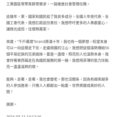
工業園區等聚焦群眾需求，一路推進社會管理任務。
這幾年，黨、國家和國民給了我良多成分，全國人年夜代表、全
國工會代表，我想扛起這份責任，我想呼吁更多的人奉獻愛心，
讓微光成炬，往燈熱萬家。
來歲，“千戶萬燈”brand將滿十年，我也有一個夢想，盼望本身
可以一向這樣走下往，走遍祖國的江山，我想把這個溫熱傳給56
個平易近族的兄弟姐妹。愛是一盞燈，照亮別人也溫熱本身，我
會拎著東西箱走在為國民服務的第一線，我想用菲薄的氣力往點
亮一盞盞溫熱的燈。
能夠，走著，走著，我也會變老。那也沒關系，因為有越來越多
的人參加進來，只需人人都獻出一點愛，世界將變成美妙的人
間！
謝謝。
2024-03-11 14:12:16