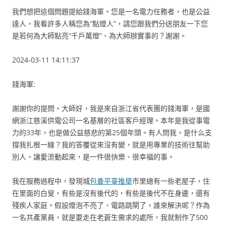
我們想把這個問題提給錢海軍。您是一名電力任務者，也是公益
達人，我看許多人稱您為“點燈人”，請您跟我們分送朋友一下您
是若何為大師點亮“千戶萬燈”、為大師辦實事的？謝謝。
2024-03-11 14:11:37
錢海軍:
謝謝你的提問。大師好，我是來自浙江省代表團的錢海軍，是國
網浙江慈溪供電公司一名基層的社區客戶經理。本年是我從事電
力的33年，也是做公益慈悲的第25個年頭。有人問我，是什么支
撐我扎根一線？我的答覆從來沒有變，就是用專業的技術往幫助
別人，讓愛流動起來，是一件很快樂、很幸福的事。
我在服務過程中，發現城
包養平臺推舉
市里總有一些老屋子，住
在里面的白叟，有些是沒有後代的，有些是後代不在身邊，還有
殘疾人家庭。假設燈泡不亮了、電路跳閘了，誰來解決呢？作為
一名共產黨員，就是要走在老蒼生需求的處所，我就制作了500