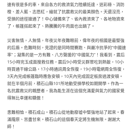
速有很是多的車，來自各方的救濟氣力陸續抵達，迷彩綠、消防
橙、差人藍、志愿紅，繪就了抗震救災的最美顏色。天還沒亮，
受損的途徑搶通了！中心儲備來了、省內救濟來了、各地物資來
了，帳篷搭起來了、熱騰騰的牛肉面也出鍋了。
災害無情，人無情，年夜災年夜難眼前，偉年夜的祖國是最堅強
的后盾。危難時刻，見證的是同時間賽跑、與嚴冷抗爭的“中國速
率”；凝集的是一方有難、八方聲援的“中國氣力”！我看到，震后
15小時完玉成面搜救任務，震后9小時受災群眾吃到熱飯，10小
時買通干線公路，17小時通訊周全恢復，19小時電網周全恢復，
3天內完成帳篷臨時應急安頓，10天內完成固定板房過渡安頓。
就在半個月前，積石山縣101所地動受損學校如期開學。作為一
名抗震救災的親歷者，我為能生涯在這個充滿愛與氣力的國家覺
得無比幸運和驕傲！
患難相恤，積石成山。積石山從地動廢墟中堅強地站了起來。春
滿隴原、苦盡甘來。積石山的這個春天定將生機無限。謝謝大
師！