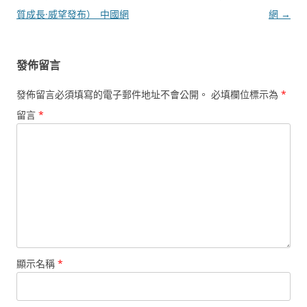
導
質成長·威望發布）_中國網
網
→
覽
發佈留言
發佈留言必須填寫的電子郵件地址不會公開。
必填欄位標示為
*
留言
*
顯示名稱
*