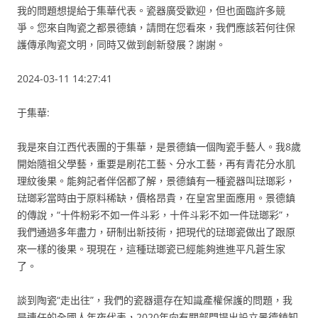
我的問題想提給于集華代表。瓷器廣受歡迎，但也面臨許多競
爭。您來自陶瓷之都景德鎮，請問在您看來，我們應該若何往保
護傳承陶瓷文明，同時又做到創新發展？謝謝。
2024-03-11 14:27:41
于集華:
我是來自江西代表團的于集華，是景德鎮一個陶瓷手藝人。我8歲
開始隨祖父學藝，重要是刷花工藝、分水工藝，再有青花分水肌
理紋後果。能夠記者伴侶都了解，景德鎮有一種瓷器叫琺瑯彩，
琺瑯彩當時由于原料稀缺，價格昂貴，在皇宮里面應用。景德鎮
的傳說，“十件粉彩不如一件斗彩，十件斗彩不如一件琺瑯彩”，
我們通過多年盡力，研制出新技術，把現代的琺瑯瓷做出了跟原
來一樣的後果。現現在，這種琺瑯瓷已經能夠進進平凡蒼生家
了。
談到陶瓷“走出往”，我們的瓷器還存在知識產權保護的問題，我
是連任的全國人年夜代表，2020年向有關部門提出設立景德鎮知