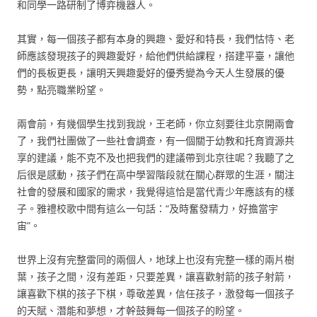
和同學一路研制了博弈機器人。
其實，每一個孩子都有本身的興趣、愛好和特長，我們怙恃、老
師應該發現孩子的興趣愛好，給他們供給課程，搭建平臺，讓他
們的長板更長，讓明天興趣愛好的優秀變為今天人生發展的優
勢，點亮職業盼望。
兩會前，有幾個學生找到我說，王老師，你立刻要往北京開兩會
了，我們社團做了一些社會調查，有一個關于幼教和托育資源共
享的建議，能不克不及也把我們的建議帶到北京往呢？我聽了之
后很是感動，孩子們在高中學習階段就在關心群眾的生涯，關注
社會的發展和國家的需求，我覺得這恰是當代青少年應該有的樣
子。雅禮校歌中間有這么一句話：“及時奮發精力，好擔當宇
宙”。
世界上沒有完整雷同的兩個人，地球上也沒有完整一樣的兩片樹
葉，孩子之間，沒有差距，只要差異，讓喜歡射箭的孩子射箭，
讓喜歡下棋的孩子下棋，尊敬差異，信任孩子，激發每一個孩子
的天賦、潛能和夢想，才幹鼓舞每一個孩子的盼望。