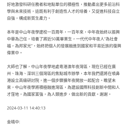
好地激發科研任務者和地點單位的積極性，推動產出更多前沿科
學與未來技術，這既有利于創造性人才的培養，又促進科技自立
自強，構成新質生產力。
本年是中山年夜學建校一百周年，一百年來，中年夜始終以振興
中華為己任，培養了將近50萬畢業生，一代代中年夜人“為社會
福，為邦家光”，始終把個人的發展融進到國家和平易近族的復興
偉業中。
大師也了解，中山年夜學地處粵港澳年夜灣區，現在已經在廣
州、珠海、深圳三個灣區的焦點城市辦學，本年我們還將在噴鼻
港設立高級研討院，進一個步驟擴年夜開放一起配合。瞻望未
來，中山年夜學將積極融進灣區，為建設國際科技創新中間和人
才窪地，為國家富強，為人類進步，做出新的貢獻。謝謝。
2024-03-11 14:40:13
金晴中: