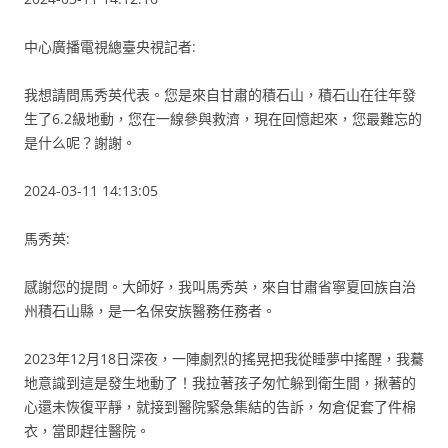
中心廣播電視總臺央視記者:
我想請問馬秀英代表。您是來自甘肅的積石山，積石山在往年發
生了6.2級地動，您在一線參與救濟，現在回憶起來，您最難忘的
是什么呢？謝謝。
2024-03-11 14:13:05
馬秀英:
感謝您的提問。大師好，我叫馬秀英，來自甘肅省寧夏回族自治
州積石山縣，是一名保安族醫務任務者。
2023年12月18日深夜，一陣劇烈的搖晃把我從睡夢中搖醒，我驀
地意識到這是發生地動了！我拉著孩子匆忙躲到衛生間，揪著的
心還未恢復平靜，就接到醫院緊急集結的告訴，匆倉促套了件棉
衣，當即趕往醫院。