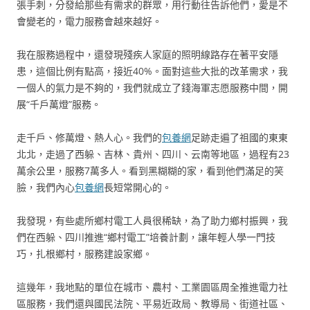
張手刺，分發給那些有需求的群眾，用行動往告訴他們，愛是不
會變老的，電力服務會越來越好。
我在服務過程中，還發現殘疾人家庭的照明線路存在著平安隱
患，這個比例有點高，接近40%。面對這些大批的改革需求，我
一個人的氣力是不夠的，我們就成立了錢海軍志愿服務中間，開
展“千戶萬燈”服務。
走千戶、修萬燈、熱人心。我們的
包養網
足跡走遍了祖國的東東
北北，走過了西躲、吉林、貴州、四川、云南等地區，過程有23
萬余公里，服務7萬多人。看到黑糊糊的家，看到他們滿足的笑
臉，我們內心
包養網
長短常開心的。
我發現，有些處所鄉村電工人員很稀缺，為了助力鄉村振興，我
們在西躲、四川推進“鄉村電工”培養計劃，讓年輕人學一門技
巧，扎根鄉村，服務建設家鄉。
這幾年，我地點的單位在城市、農村、工業園區周全推進電力社
區服務，我們還與國民法院、平易近政局、教導局、街道社區、