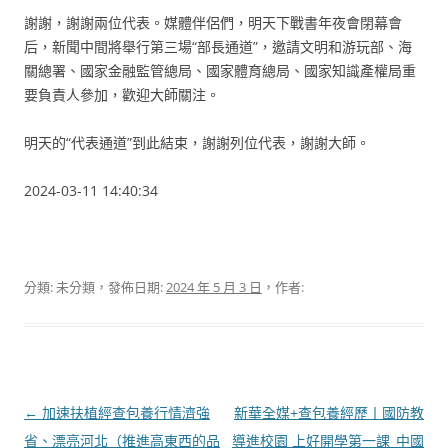
謝謝，謝謝兩位代表。媒體伴侶們，明天下戰書年夜會閉幕會
后，新聞中間將舉行第三場“部長通道”，邀請文明和游玩部、海
關總署、國家金融監管總局、國家體育總局、國家知識產權局重
要負責人參加，歡迎大師關注。
明天的“代表通道”到此結束，謝謝列位代表，謝謝大師。
2024-03-11 14:40:34
分類: 未分類，發佈日期:
2024 年 5 月 3 日
，作者:
文
←
加速扶植經查包養行情濟強
新華全媒+查包養經歷丨國防教
章
省、漂亮河北（推進高東西的品
導進校園 上好開學第一課_中國