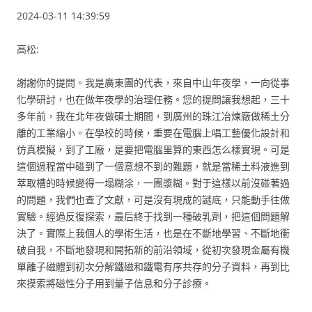
2024-03-11 14:39:59
高松:
謝謝你的提問。我是廣東團的代表，來自中山年夜學，一向從事
化學研討，也在做年夜學的治理任務。您的提問讓我想起，三十
多年前，我在北年夜做碩士期間，到廣州的珠江冶煉廠做稀土分
離的工業縮小。在學校的時候，重要在電腦上唱工藝優化設計和
仿真模擬，到了工廠，是要把電腦里算的東西怎么樣實現。可是
這個過程當中碰到了一個意想不到的難題，就是當稀土料液進到
萃取槽的時候變得一塌糊涂，一團漿糊。對于這樣以前沒碰著過
的問題，我們也查了文獻，可是沒有現成的謎底，只能動手往做
實驗。經過反復探索，最后終于找到一種破乳劑，把這個問題解
決了。實際上我個人的學術生活，也是在不斷地學習、不斷地衝
破自我，不斷地發現和開拓新的前沿領域，從初次發現金屬有機
單離子磁體到初次分解鐵磁和鐵電有序共存的分子資料，再到比
來摸索將磁性分子用到量子信息和分子診療。