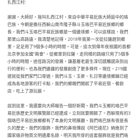
扎西江村:
謝謝。大師好，我叫扎西江村，來自中華平易近族大師庭中的珞
巴族，今朝是擔任西躲山南市隆子縣斗玉珞巴平易近族鄉的鄉
長，我們斗玉珞巴平易近族鄉是一個邊境鄉，可以這樣說，我們
那里山高路遠。我清楚地記得，2018年我第一次從拉薩趕到鄉
里，足足用了9個多小時的時間。可是，這次到偉年夜祖國的首都
北京參加全國“兩會”，從鄉里到拉薩，走同樣的路線只用了5個多
小時的時間。途徑路況的發展，讓基層老蒼生深切感觸感染到出
行的便利，也為我們邊疆的發展創造了更多條件。現在，219國
道就從我們家門口穿過，我們斗玉、玉麥、扎日等邊境鄉鎮已經
成為各地游客的打卡點，我們的鄉親們開起了平易近宿、餐飲
店，吃上了游玩飯。
說到這里，我還要向大師報告一個好新聞。我們斗玉鄉的珞巴平
易近族歷史文明展覽館已經建成，立刻就要開館了。西躲現有的3
個珞巴平易近族鄉都有了本身的文明展廳。我們珞巴族有很是長
久的歷史，我們的服飾，我們的鼻祖傳說《阿巴達尼》納進到了
國家級非物質文明遺產名錄，明天我所穿的這套服飾就是我們珞