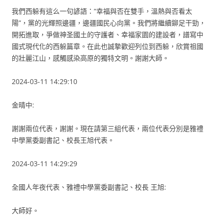
我們西躲有這么一句諺語：“幸福與否在雙手，溫熱與否看太
陽”，黨的光輝照邊疆，邊疆國民心向黨。我們將繼續鉚足干勁，
開拓進取，爭做神圣國土的守護者、幸福家園的建設者，譜寫中
國式現代化的西躲篇章。在此也誠摯歡迎列位到西躲，欣賞祖國
的壯麗江山，感觸感染高原的獨特文明。謝謝大師。
2024-03-11 14:29:10
金晴中:
謝謝兩位代表，謝謝。現在請第三組代表，兩位代表分別是雅禮
中學黨委副書記、校長王旭代表。
2024-03-11 14:29:29
全國人年夜代表、雅禮中學黨委副書記、校長 王旭:
大師好。