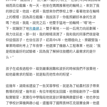
禍而高位截癱，有一天，他坐在媽媽推著他的輪椅上，來到了我
的辦公室。他說，老師，我想來你們學校上學。看著他坐在輪椅
上的模樣，因為高位截癱，我說孩子，你能照顧好本身的生涯
嗎？他說，我能。說完之后，他雙手猛地一拍輪椅，“噌”地一
下，就蹦到了地
包養網
上，雙手著地，一前一后用力向前劃著，
用力往前走。那一刻，我的眼睛濕潤了，我和我的同事們很是敬
仰這個孩子，也信任孩子。初高中6年，他積極向上、樂觀堅強，
畢業時順利考上了年夜學，他選擇了機器人工程專業，他說：“我
是假肢最好的試驗者，因為我了解掉往肢體的人最需求的是什
么。”
孩子在成長過程中，碰到嚴重困難和波折的時候我們不放棄他，
給他最需求的幫助，就是點亮他性命的盼望。
這幾年，湖南省建設了一批芙蓉學校，就是為了給農村孩子帶來
教導的盼望。幾年前，有位年輕校友回國，他領銜創作了一個重
點實驗室，其實在中學階段他就是計算機興趣愛好者，他也參加
了學校計算機興趣小組，還獲得了國際奧林匹克競賽金牌，他還