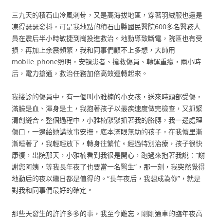
三九天的積石山冷風刺骨，又是高海拔地區，穿著羽絨服也還是
凍得瑟瑟發抖，可是我地點的積石山縣國民醫院600多名醫務人
員在震后半小時敏捷到崗投進救治。地動導致斷電，院區也有受
損，再加上余震頻繁，我和同事們顧不上多想，大師用
mobile_phone照明，安頓患者、搶救傷員、轉運重癥，兩小時
后，電力搶通，救治任務加倍高效運轉起來。
我接診的傷員中，有一個叫小雅楠的小女孩，送來時頭部受傷，
滿臉是血、渾身是土，我抱著孩子以最疾速度做完檢查，又抓緊
清創縫合。整個過程中，小雅楠緊緊抓著我的胳膊，我一邊處理
傷口，一邊給她講故事安撫，底本滿眼無助的孩子，在我懷里漸
漸睡著了，我輕輕放下，轉身往繁忙。經過特別治療，孩子很快
康復，出院那天，小雅楠看到我很是開心，跑過來抱著我說：“謝
謝您阿姨，等我長年夜了也要當一名醫生”，那一刻，我突然覺得
地動后的夜以繼日都是值得的。“長年夜后，我想成為你”，就是
對我和同事們最好的確定。
那些天發生的許許多多的事，我至今難忘。剛剛通車的臨年夜高