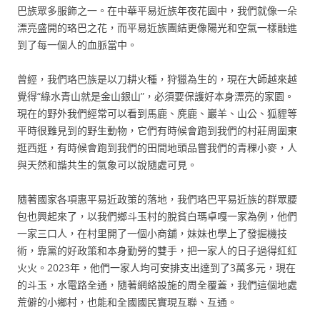
巴族眾多服飾之一。在中華平易近族年夜花園中，我們就像一朵
漂亮盛開的珞巴之花，而平易近族團結更像陽光和空氣一樣融進
到了每一個人的血脈當中。
曾經，我們珞巴族是以刀耕火種，狩獵為生的，現在大師越來越
覺得“綠水青山就是金山銀山”，必須要保護好本身漂亮的家園。
現在的野外我們經常可以看到馬鹿、麂鹿、巖羊、山公、狐貍等
平時很難見到的野生動物，它們有時候會跑到我們的村莊周圍東
逛西逛，有時候會跑到我們的田間地頭品嘗我們的青稞小麥，人
與天然和諧共生的氣象可以說隨處可見。
隨著國家各項惠平易近政策的落地，我們珞巴平易近族的群眾腰
包也興起來了，以我們鄉斗玉村的脫貧白瑪卓嘎一家為例，他們
一家三口人，在村里開了一個小商舖，妹妹也學上了發掘機技
術，靠黨的好政策和本身勤勞的雙手，把一家人的日子過得紅紅
火火。2023年，他們一家人均可安排支出達到了3萬多元，現在
的斗玉，水電路全通，隨著網絡設施的周全覆蓋，我們這個地處
荒僻的小鄉村，也能和全國國民實現互聯、互通。