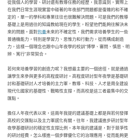
從我個人的學習、研討還有教導任務的經歷，我意識到，實際上
在我們日常生涯現實當中碰著的年夜部門問題都是復雜的和不確
定的，單一的學科和專業往往也很難解決問題。可是我們的教導
基礎上是用過往的知識教給現在的學生，盼望他們能夠往解決未
來的問題。面對
包養
未來的不確定性，我們需求培養學生的一些
普通機能力，特別是學習力、思惟力和行動力，從而構成創造
力，這樣一個理念也跟中山年夜學的校訓“博學、審問、慎思、明
辨、篤行”非常契合。
若何來培養學習的創造力呢？我想最主要的一個途徑，就是通過
讓學生來參與更多的高程度研討。高程度研討型年夜學是基礎研
討和基礎研討人才培養的主力軍，教導、科技、人才是周全建設
現代化國家的基礎性、戰略性支撐，而高校是這三者最集中的交
匯點。
擔任人年夜代表以來，這兩年我提的建議基礎上都是與若何發揮
高校的交匯點以及主力軍感化有關。往年，我建議進步研討型年
夜學基礎研討的穩定性支撐比例。本年我的建議是，對于競爭性
的研討經費，怎么樣進一個步驟優化它的治理應用，從而能夠更