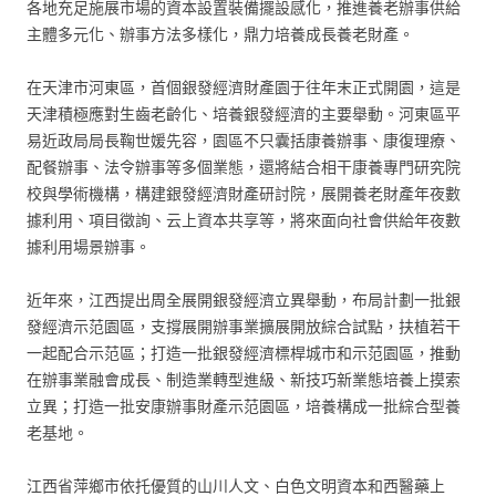
各地充足施展市場的資本設置裝備擺設感化，推進養老辦事供給
主體多元化、辦事方法多樣化，鼎力培養成長養老財產。
在天津市河東區，首個銀發經濟財產園于往年末正式開園，這是
天津積極應對生齒老齡化、培養銀發經濟的主要舉動。河東區平
易近政局局長鞠世媛先容，園區不只囊括康養辦事、康復理療、
配餐辦事、法令辦事等多個業態，還將結合相干康養專門研究院
校與學術機構，構建銀發經濟財產研討院，展開養老財產年夜數
據利用、項目徵詢、云上資本共享等，將來面向社會供給年夜數
據利用場景辦事。
近年來，江西提出周全展開銀發經濟立異舉動，布局計劃一批銀
發經濟示范園區，支撐展開辦事業擴展開放綜合試點，扶植若干
一起配合示范區；打造一批銀發經濟標桿城市和示范園區，推動
在辦事業融會成長、制造業轉型進級、新技巧新業態培養上摸索
立異；打造一批安康辦事財產示范園區，培養構成一批綜合型養
老基地。
江西省萍鄉市依托優質的山川人文、白色文明資本和西醫藥上