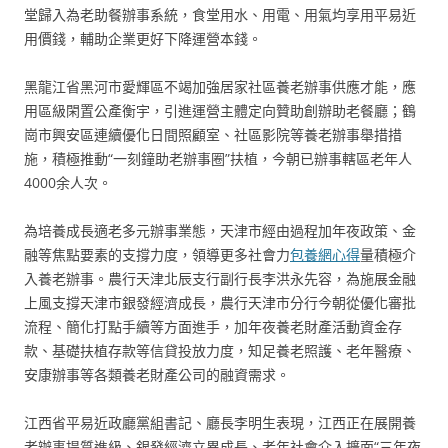
堂歸入為老助餐辦事系統，食堂用水、用電、用氣均享用平易近
用價錢，輔助企業更好下降運營本錢。
黑龍江省黑河市愛輝區不竭加強居家社區養老辦事供應才能，應
用區級閑置公產衡宇，引進運營主體定向贊助創辦助老餐廳；鶴
崗市興安區連續優化日間照顧室、社區影院等養老辦事舉措措
施，積極推動“一刻鐘助老辦事圈”扶植，今朝已辦事轄區老年人
4000余人次。
為培養成長適老多元辦事業態，天津市經由過程加年夜政策、金
融等焦點要素的支撐力度，領導更多社會力
包養網心得
量積極介
入養老辦事。農行天津北辰支行副行長李洪永先容，為施展金融
上風支撐天津市銀發經濟成長，農行天津市分行今朝從優化審批
流程、簡化打點手續等方面進手，加年夜養老財產活動資金存
款、基礎扶植存款等信貸投放力度，知足養老照護、老年醫療、
安康辦事等各類養老財產公司的融資需求。
江西省平易近政廳黨組書記、廳長李明生表現，江西正在展開養
老辦事提質進級、銀發經濟立異成長、老年社會介入擴面“三年夜