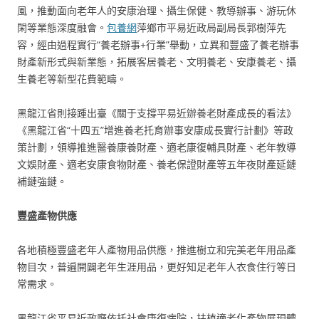
風，推動面向老年人的安康治理、攝生保健、教導辦事、游玩休
閑等業態深度融會。
包養網
萍鄉市平易近政局副局長郭樹萍先
容，經由過程實行“養老辦事+行業”舉動，立異和豐盛了養老辦事
財產新形式與新業態，拓展客居養老、文明養老、安康養老、攝
生養老等新型花費範疇。
黑龍江省則接踵出臺《關于支撐平易近辦養老財產成長的看法》
《黑龍江省“十四五”增進養老托育辦事安康成長實行計劃》等政
策計劃，領導推進醫養康養財產、適老康復輔具財產、老年教導
文娛財產、適老安康食物財產、養老保證財產等五年夜財產延鏈
補鏈強鏈。
豐盛產物供應
各地積極豐盛老年人產物用品供應，推進樹立和完美老年用品產
物目次，普遍開闢老年生涯用品，更好知足老年人衣食住行等日
常需求。
黑龍江省平易近政廳依托社會康復病院，扶植適老化產物展現體