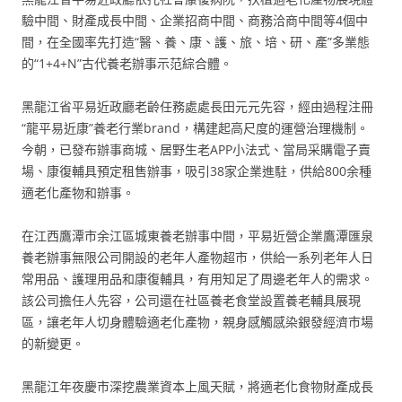
驗中間、財產成長中間、企業招商中間、商務洽商中間等4個中
間，在全國率先打造“醫、養、康、護、旅、培、研、產”多業態
的“1+4+N”古代養老辦事示范綜合體。
黑龍江省平易近政廳老齡任務處處長田元元先容，經由過程注冊
“龍平易近康”養老行業brand，構建起高尺度的運營治理機制。
今朝，已發布辦事商城、居野生老APP小法式、當局采購電子賣
場、康復輔具預定租售辦事，吸引38家企業進駐，供給800余種
適老化產物和辦事。
在江西鷹潭市余江區城東養老辦事中間，平易近營企業鷹潭匯泉
養老辦事無限公司開設的老年人產物超市，供給一系列老年人日
常用品、護理用品和康復輔具，有用知足了周邊老年人的需求。
該公司擔任人先容，公司還在社區養老食堂設置養老輔具展現
區，讓老年人切身體驗適老化產物，親身感觸感染銀發經濟市場
的新變更。
黑龍江年夜慶市深挖農業資本上風天賦，將適老化食物財產成長