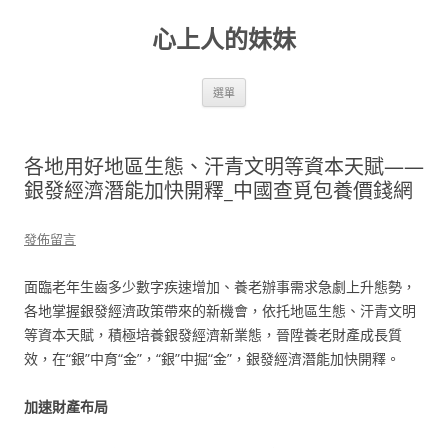
跳
至
心上人的妹妹
主
要
內
容
選單
各地用好地區生態、汗青文明等資本天賦——
銀發經濟潛能加快開釋_中國查覓包養價錢網
發佈留言
面臨老年生齒多少數字疾速增加、養老辦事需求急劇上升態勢，
各地掌握銀發經濟政策帶來的新機會，依托地區生態、汗青文明
等資本天賦，積極培養銀發經濟新業態，晉陞養老財產成長質
效，在“銀”中育“金”，“銀”中掘“金”，銀發經濟潛能加快開釋。
加速財產布局