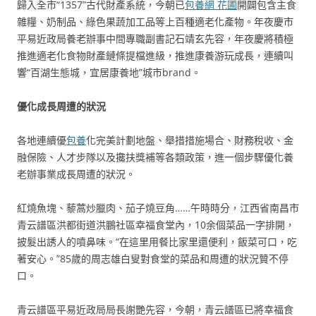
歸入全市“1357”古代財產系統，今朝已
包養網 花圃
開闢包含主食
雜糧、奶制品、綠色果蔬加工品等上百種適老化產物。年夜慶市
平易近政局養老辦事中間專職副書記石靖玄先容，年夜慶將積極
推進適老化食物財產鏈條提檔進級，推進康養游玩成長，連續叫
響“百湖生態城，宜居康養地”城市brand。
優化成長周遭的狀況
各地連續優
包養
化完美計劃地盤、舉措措施場合、財務稅收、金
融保險、人才步隊以及攙扶獎補等各類政策，進一個步驟優化養
老辦事業成長周遭的狀況。
紅燒魚塊、藜蒿炒臘肉、茄子燒豆角……午時時分，江西省南昌市
青云譜區洪都街道洪鵬社區幸福食堂內，10余個菜品一字排開，
披髮出誘人的噴鼻味。“在這里用餐比家里還便利，飯菜可口，吃
著安心。”85歲的周志雄白叟對食堂的菜品和周遭的狀況贊不停
口。
青云譜區平易近政局局長謝艷先容，今朝，青云譜區已將幸福食