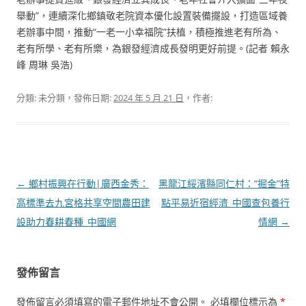
舉動”，連續深化鄉鎮敬老院資本優化設置裝備擺設，打造區域養
老辦事中間，推動“一老一小幸福院”扶植，積極推進老有所為、
老有所學、老有所樂，為銀發經濟成長發明更好前提。(記者 賴永
峰 周琳 吳浩)
分類: 未分類，發佈日期:
2024 年 5 月 21 日
，作者:
文
←
鄉村振興在行動|廣西金秀：
黑龍江綏濱縣同仁村：“掘金”特
章
高標準去九宮格共享空間農田建
點平易近宿經濟_中國查包養行
導
設助力春耕春種_中國網
情網
→
覽
發佈留言
發佈留言必須填寫的電子郵件地址不會公開。
必填欄位標示為
*