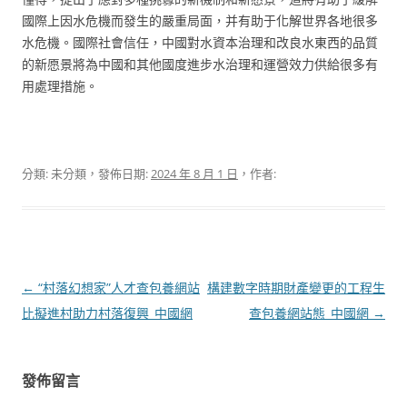
國際上因水危機而發生的嚴重局面，并有助于化解世界各地很多
水危機。國際社會信任，中國對水資本治理和改良水東西的品質
的新愿景將為中國和其他國度進步水治理和運營效力供給很多有
用處理措施。
分類: 未分類，發佈日期:
2024 年 8 月 1 日
，作者:
文
←
“村落幻想家”人才查包養網站
構建數字時期財產變更的工程生
章
比擬進村助力村落復興_中國網
查包養網站態_中國網
→
導
覽
發佈留言