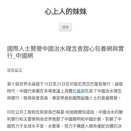
跳
至
心上人的妹妹
主
要
內
容
選單
國際人士贊譽中國治水理念查甜心包養網與實
行_中國網
發佈留言
第十屆世界水論壇于18日至25日在印度尼西亞巴厘島舉行。論壇
時代，中國代表團在多場會議上具體
包養網
先容了中國治水理念
與實行，取得與會官員、專家學者和國際組織人士的普遍贊譽。
印尼公共工程和住房部長巴蘇基·哈迪姆爾佐諾說，中國治水的勝
利實行和主要案例為世界進獻了中國聰明和中國計劃，彰顯了中
國努力于全球水平安、水繁華，努力于構建人類命運配合體的決