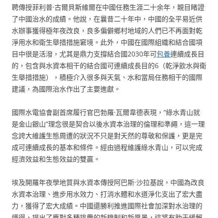
聘傳授菲利普·古爾貝斯維爾在中國任務生涯二十余年，親目睹證
了中國治水的成績。他說，在曩昔二十年中，中國的全平易近供
水辦事獲得極年夜改良，良多偏僻鄉村地域的人們已不再面對乾
淨用水和衛生舉措措施窘境。此外，中國在國際組織和結合國項
目中很是活潑，尤其是鼎力支撐結合國2030年可
包養
連續成長目
的，包含與水資本相干的結合國可連續成長目的6（乾淨飲水與衛
生舉措措施），積極介入很多與天氣、水和當局任務相干的國際
建議，為國際治水作出了主要進獻。
國際水電協會副首席履行官巴勃羅·瓦爾韋德表現，“綠水青山就
是金山銀山”理念很是契合以後水資本治理的倫理和準繩，這一理
念誇大維護生態周遭的狀況不只是對天然的尊敬和保護，更是完
成可連續成長的基本和條件。經由過程維護綠水青山，可以完成
經濟效益和生態效益的雙贏。
埃及開羅年夜學地質與水資本傳授阿巴斯·沙拉基說，中國為改良
水資本治理、進步用水效力、打消水體和水道淨化支出了宏大盡
力，獲得了宏大成績。中國還勝利推進國際社會加深對水治理的
懂得，提出了應對多種挑釁的新機制和新愿景，這將有助于緩解