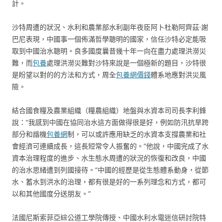
計。
沙特周遭的狀況、水利和農業部水利副年夜臣阿卜杜勒阿齊茲·謝
巴尼表現，中國事一個佈滿哲學聰明的國家，信任沙特必定能吸
取到中國治水聰明。良多國度曩昔幾十年一向在盡力處理洪澇災
難，而
包養
處理洪澇災難對沙特來說是一個極新的題目，沙特很
是盼望以對的的方法和方式，周全
包養網價錢
體系地應對洪災風
險。
結合國食糧及農業組織（糧農組織）地盤與水資本司司長李利鋒
說：“我感到中國在協同治水這方面做得很是好，例如防汛抗旱跨
部分和諧機
包養網
制，可以或許應用缺乏的水資本支撐農業和社
會經濟可連續成長，這長短常令人振奮的。”他說，中國完成了水
資本治理程度的進步、水生態水周遭的狀況的恢復和改良，中國
的治水思緒遭到列國接待。“中國的經歷是從生態體系動身，從節
水、蓄水到洪水的治理，都有很是好的一系列理念和方式，都可
以和其他國度分送朋友。”
法國尼斯索菲亞綜公道工學院傳授、中國水利水電迷信研討院特