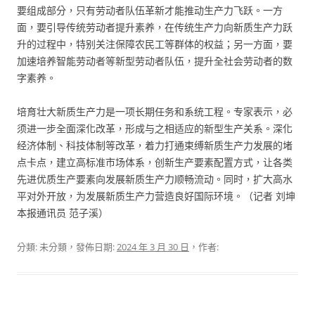
要组成部分，只有劳动者队伍革新才能推动生产力飞跃。一方
面，要引导传统劳动者提升素养，在传统生产力向新质生产力跃
升的过程中，特别关注保障农民工等群体的权益；另一方面，要
加速培养智能劳动者等新型劳动者队伍，提升全社会劳动者的数
字素养。
培育壮大新质生产力是一项长期任务和系统工程。专家表示，必
须进一步全面深化改革，形成与之相适应的新型生产关系。深化
经济体制、科技体制等改革，着力打通束缚新质生产力发展的堵
点卡点，建立高标准市场体系，创新生产要素配置方式，让各类
先进优质生产要素向发展新质生产力顺畅流动。同时，扩大高水
平对外开放，为发展新质生产力营造良好国际环境。（记者 刘坤
本报通讯员 范子溪）
分類: 未分類，發佈日期:
2024 年 3 月 30 日
，作者: