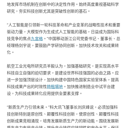
地发挥市场机制在创新中的决定性作用。始终高度重视基础科学
研究，夯实科技创新尤其是突破性创新的基石。
“人工智能是引领新一轮科技革命和产业变革的战略性技术和重要
驱动力量，大模型作为生成式人工智能的基础，日益成为国际科
技竞争的焦点
九宮格
。”中国移动浙江公司党委书记、董事长、总
经理杨剑宇说，要鼓励产学研协同创新，加快技术攻关和成果转
化。
航空工业光电所研究员羊毅认为，加强基础研究，是实现高水平
科技自立自强的迫切要求，是建设世界科技强国的必由之路。应
进一步加强顶层设计，加快构建中国特色国家实验室体系，提高
科技成果产出的时效性
時租場地
。加快推进制造业中试平台建
设，为科技成果转化应用提供全要素支撑。
“新质生产力引领未来。”科大讯飞董事长刘庆峰说，必须加强科
技创新特别是原创性、颠覆性科技创新，使原创性、颠覆性科技
创新成果竞相涌现，培育发展新质生产力的新动能。围绕发展新
质生产力布局产业链，提升产业链供应链韧性和安全水平，保证