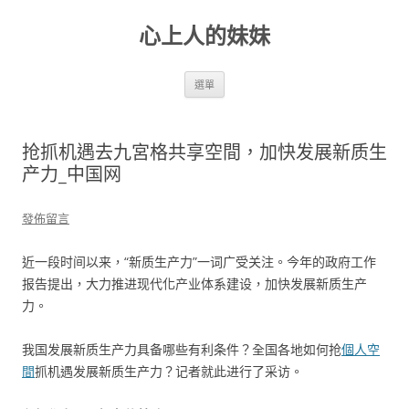
跳
至
心上人的妹妹
主
要
內
容
選單
抢抓机遇去九宮格共享空間，加快发展新质生
产力_中国网
發佈留言
近一段时间以来，“新质生产力”一词广受关注。今年的政府工作
报告提出，大力推进现代化产业体系建设，加快发展新质生产
力。
我国发展新质生产力具备哪些有利条件？全国各地如何抢
個人空
間
抓机遇发展新质生产力？记者就此进行了采访。