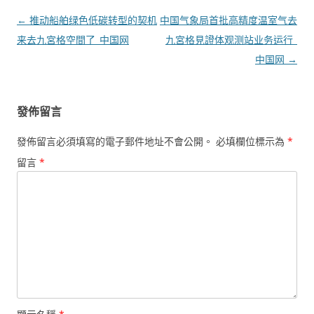
文
←
推动船舶绿色低碳转型的契机
中国气象局首批高精度温室气去
章
来去九宮格空間了_中国网
九宮格見證体观测站业务运行_
導
中国网
→
覽
發佈留言
發佈留言必須填寫的電子郵件地址不會公開。
必填欄位標示為
*
留言
*