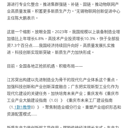
源进行专业化整合，推进集群强链、补链、固链，推动物联网产
业高质量发展，积蓄更多新质生产力。”无锡物联网创新促进中心
主任陈大鹏表示。
这是一个缩影。放眼全国，2023年，我国规模以上装备制造业增
加值比上年增长6.8%，高技术产业投资增长10.3%，快于全部投
资7.3个百分点……我国经济持续回升向好，高质量发展扎实推
进，科技创新实现新突破，新质生产力加快形成。
目前，全国各地正抢抓机遇、积极布局——
江苏突出构建以先进制造业为骨干的现代化产业体系这个重点，
加强科技创新和产业创新深度融合；广东把实现新型工业化作为
现代化建设的关键任务，加快培育未来产业；重庆发布《重庆市
工业产业大脑建设指南（1.0）》《重庆市未来工厂建设指南
（1.
1對1教學
0）》，聚焦制造业细分行业，重塑产业组织形态和
资源配置模式……
新质生产力是创新起主导作用，摆脱传统经济增长方式、生产力