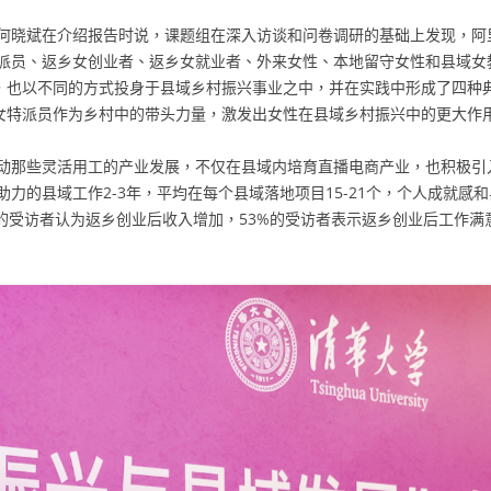
何晓斌在介绍报告时说，课题组在深入访谈和问卷调研的基础上发现，阿里
派员、返乡女创业者、返乡女就业者、外来女性、本地留守女性和县域女
，也以不同的方式投身于县域乡村振兴事业之中，并在实践中形成了四种典型路
村女特派员作为乡村中的带头力量，激发出女性在县域乡村振兴中的更大作
动那些灵活用工的产业发展，不仅在县域内培育直播电商产业，也积极引
力的县域工作2-3年，平均在每个县域落地项目15-21个，个人成就感
7%的受访者认为返乡创业后收入增加，53%的受访者表示返乡创业后工作满