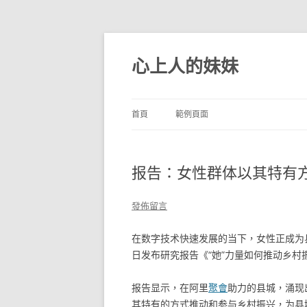
跳
至
主
心上人的妹妹
要
內
容
首頁
範例頁面
报告：女性群体以其特有
發佈留言
在数字技术快速发展的当下，女性正成为
日发布研究报告《“她”力量如何推动乡村
报告显示，在阿里
聚會
助力的县城，涌现
其特有的方式推动和参与乡村振兴，为县