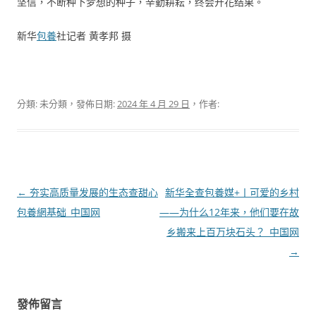
坚信，不断种下梦想的种子，辛勤耕耘，终会开花结果。
新华
包養
社记者 黄孝邦 摄
分類: 未分類，發佈日期:
2024 年 4 月 29 日
，作者:
文
←
夯实高质量发展的生态查甜心
新华全查包養媒+丨可爱的乡村
章
包養網基础_中国网
——为什么12年来，他们要在故
導
乡搬来上百万块石头？_中国网
覽
→
發佈留言