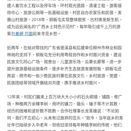
建人畜饮水工程以及停车场、环村观光道路、滴灌工程、游客接
待中心、旅游公厕等一批基础设施，村民自办农家乐和民宿，发
展山村旅游。2018年，铜板屯实现整体脱贫，古村焕发新生机，
成为远近闻名的“广西乡土特色示范村”，每年吸引成千上万的游
客
包養網 花園
前来寻觅乡愁。
近两年，在结对帮扶的广东省遂溪县和后援单位柳州市林业和园
林局的支持下，铜板屯充分利用粤桂协作和乡村振兴资金，建设
民族文化同心广场、观景台、儿童游乐场、瓜果长廊等，进一步
提升旅游基础设施条件，逐步补齐生态旅游发展短板。铜板屯还
跨县、跨市和一些少数民族村寨在民族文化、乡村旅游、党建、
民族团结等领域开展结对共建，携手推进乡村振兴。
12年来，村民们搬来上百万块大大小小的石头砌墙、铺路、修广
场，种植两万余棵李树，用坏的镰刀、锄头、锤子等不计其数，
经历的困难和波折数不胜数。合作社理事长龙革雄说：“不论如
何，我们不忘初心，从未有过放弃的念头。”如今，当年返乡的青
壮年已陆续步入中老年，但依旧坚持每年种植李树的传统。他们