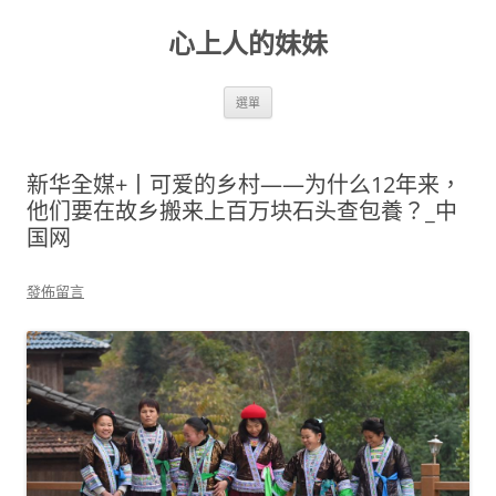
跳
至
心上人的妹妹
主
要
內
容
選單
新华全媒+丨可爱的乡村——为什么12年来，
他们要在故乡搬来上百万块石头查包養？_中
国网
發佈留言