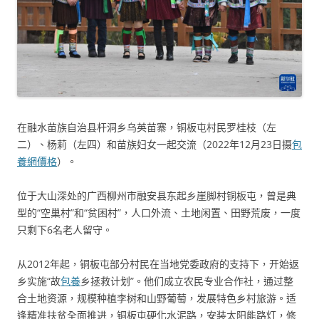
在融水苗族自治县杆洞乡乌英苗寨，铜板屯村民罗桂枝（左
二）、杨莉（左四）和苗族妇女一起交流（2022年12月23日摄
包
養網價格
）。
位于大山深处的广西柳州市融安县东起乡崖脚村铜板屯，曾是典
型的“空巢村”和“贫困村”，人口外流、土地闲置、田野荒废，一度
只剩下6名老人留守。
从2012年起，铜板屯部分村民在当地党委政府的支持下，开始返
乡实施“故
包養
乡拯救计划”。他们成立农民专业合作社，通过整
合土地资源，规模种植李树和山野葡萄，发展特色乡村旅游。适
逢精准扶贫全面推进，铜板屯硬化水泥路，安装太阳能路灯，修