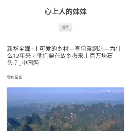
跳
至
心上人的妹妹
主
要
內
容
選單
新华全媒+丨可爱的乡村—查包養網站—为什
么12年来，他们要在故乡搬来上百万块石
头？_中国网
發佈留言