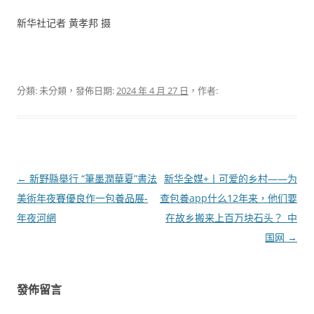
新华社记者 黄孝邦 摄
分類: 未分類，發佈日期:
2024 年 4 月 27 日
，作者:
文
←
新野縣舉行 “筆墨潤華夏”書法
新华全媒+丨可爱的乡村——为
章
美術年夜賽優良作一包養品展-
查包養app什么12年来，他们要
導
年夜河網
在故乡搬来上百万块石头？_中
覽
国网
→
發佈留言