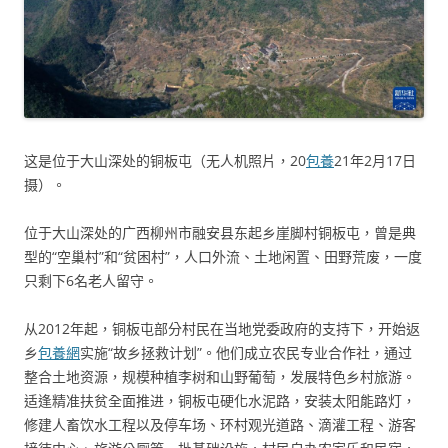
这是位于大山深处的铜板屯（无人机照片，20
包養
21年2月17日
摄）。
位于大山深处的广西柳州市融安县东起乡崖脚村铜板屯，曾是典
型的“空巢村”和“贫困村”，人口外流、土地闲置、田野荒废，一度
只剩下6名老人留守。
从2012年起，铜板屯部分村民在当地党委政府的支持下，开始返
乡
包養網
实施“故乡拯救计划”。他们成立农民专业合作社，通过
整合土地资源，规模种植李树和山野葡萄，发展特色乡村旅游。
适逢精准扶贫全面推进，铜板屯硬化水泥路，安装太阳能路灯，
修建人畜饮水工程以及停车场、环村观光道路、滴灌工程、游客