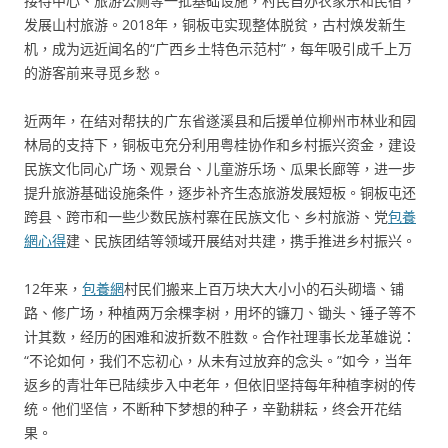
接待中心、旅游公厕等一批基础设施，村民自办农家乐和民宿，
发展山村旅游。2018年，铜板屯实现整体脱贫，古村焕发新生
机，成为远近闻名的“广西乡土特色示范村”，每年吸引成千上万
的游客前来寻觅乡愁。
近两年，在结对帮扶的广东省遂溪县和后援单位柳州市林业和园
林局的支持下，铜板屯充分利用粤桂协作和乡村振兴资金，建设
民族文化同心广场、观景台、儿童游乐场、瓜果长廊等，进一步
提升旅游基础设施条件，逐步补齐生态旅游发展短板。铜板屯还
跨县、跨市和一些少数民族村寨在民族文化、乡村旅游、党
包養
網心得
建、民族团结等领域开展结对共建，携手推进乡村振兴。
12年来，
包養網
村民们搬来上百万块大大小小的石头砌墙、铺
路、修广场，种植两万余棵李树，用坏的镰刀、锄头、锤子等不
计其数，经历的困难和波折数不胜数。合作社理事长龙革雄说：
“不论如何，我们不忘初心，从未有过放弃的念头。”如今，当年
返乡的青壮年已陆续步入中老年，但依旧坚持每年种植李树的传
统。他们坚信，不断种下梦想的种子，辛勤耕耘，终会开花结
果。