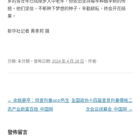
乡的青壮年已陆续步入中老年，但依旧坚持每年种植李树的传
统。他们坚信，不断种下梦想的种子，辛勤耕耘，终会开花结
果。
新华社记者 黄孝邦 摄
分類: 未分類，發佈日期:
2024 年 4 月 28 日
，作者:
文
←
余姚鹿亭：特查包養app色生
全国政协十四届查覓包養價格二
章
态产业助富百姓_中国网
次会议闭幕会_中国网
→
導
覽
發佈留言