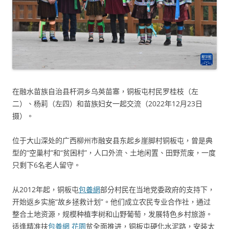
在融水苗族自治县杆洞乡乌英苗寨，铜板屯村民罗桂枝（左
二）、杨莉（左四）和苗族妇女一起交流（2022年12月23日
摄）。
位于大山深处的广西柳州市融安县东起乡崖脚村铜板屯，曾是典
型的“空巢村”和“贫困村”，人口外流、土地闲置、田野荒废，一度
只剩下6名老人留守。
从2012年起，铜板屯
包養網
部分村民在当地党委政府的支持下，
开始返乡实施“故乡拯救计划”。他们成立农民专业合作社，通过
整合土地资源，规模种植李树和山野葡萄，发展特色乡村旅游。
适逢精准扶
包養網 花園
贫全面推进，铜板屯硬化水泥路，安装太