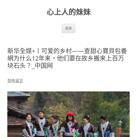
跳
至
心上人的妹妹
主
要
內
容
選單
新华全媒+丨可爱的乡村——查甜心寶貝包養
網为什么12年来，他们要在故乡搬来上百万
块石头？_中国网
發佈留言