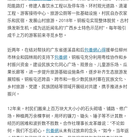
阳能路灯，修建人畜饮水工程以及停车场、环村观光道路、滴灌
工程、游客接待中心、旅游公厕等一批基础设施，村民自办农家
乐和民宿，发展山村旅游。2018年，铜板屯实现整体脱贫，古村
焕发新生机，成为远近闻名的“广西乡土特色示范村”，每年吸引
成千上万的游客前来寻觅乡愁。
近两年，在结对帮扶的广东省遂溪县和后
包養網心得
援单位柳州
市林业和园林局的支持下
包養網
，铜板屯充分利用粤桂协作和乡
村振兴资金，建设民族文化同心广场、观景台、儿童游乐场、瓜
果长廊等，进一步提升旅游基础设施条件，逐步补齐生态旅游发
展短板。铜板屯还跨县、跨市和一些少数民族村寨在民族文化、
乡村旅游、党建、民族团结等领域开展结对共建，携手推进乡村
振兴。
12年来，村民们搬来上百万块大大小小的石头砌墙、铺路、修广
场，种植两万余棵李树，用坏的镰刀、锄头、锤子等不计其数，
经历的困难和波折数不胜数。合作社理事长龙革雄说：“不论如
何，我们不忘初心，
包養網
从未有过放弃的念头。”如今，当年返