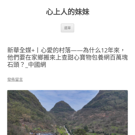
跳
至
心上人的妹妹
主
要
內
容
選單
新華全媒+丨心愛的村落——為什么12年來，
他們要在家鄉搬來上查甜心寶物包養網百萬塊
石頭？_中國網
發佈留言