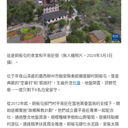
這是銅板屯的食堂和平易近宿（無人機照片，2024年3月3日
攝）。
位于年夜山深處的廣西柳州市融安縣東起鄉崖腳村銅板屯，曾是
典範的“空巢村”和“貧困村”，生齒外流
包養
、地盤閑置、郊野荒
廢，一度只剩下6名白叟留守。
從2012年起，銅板屯部門村平易近在當地黨委當局的支撐下，開
始返鄉實施“故鄉解救計劃”。他們成立農平易近專業一起配合
社，通過整合地盤資源，規模種植李樹和山野葡萄，發展特點鄉
村游玩。適逢精準扶貧周全推進，銅板屯硬化水泥路，安裝太陽