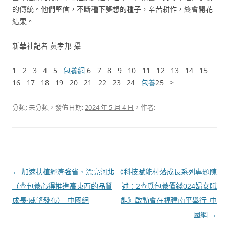
的傳統。他們堅信，不斷種下夢想的種子，辛苦耕作，終會開花
結果。
新華社記者 黃孝邦 攝
1 2 3 4 5
包養網
6 7 8 9 10 11 12 13 14 15
16 17 18 19 20 21 22 23 24
包養
25 >
分類: 未分類，發佈日期:
2024 年 5 月 4 日
，作者:
文
←
加速扶植經濟強省、漂亮河北
《科技賦能村落成長系列專題陳
章
（查包養心得推進高東西的品質
述：2查覓包養價錢024婦女賦
導
成長·威望發布）_中國網
能》啟動會在福建南平舉行_中
覽
國網
→