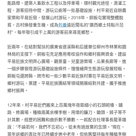
能路燈，建築人畜飲水工程以及停車場、環村觀光途徑、滴灌工
程、游客招待中間、游玩公廁等一批基礎設施，村平易近自辦農
家樂和平易近宿，發展山村游玩。2018年，銅板屯實現整體脫
貧，古村煥發重生機，成為
包養
遠近聞名的“廣西鄉土特點示范
村”，每年吸引成千上萬的游客前來尋覓鄉愁。
近兩年，在結對幫扶的廣東省遂溪縣和后援單位柳州市林業和園
林局的支撐下，銅板屯充足應用粵桂協作和鄉村振興資金，建設
平易近族文明齊心廣場、觀景臺、兒童游樂場、瓜果長廊等，進
一個步驟晉陞游玩基礎設施條件，慢慢補齊生態游玩發展短板。
銅板屯還跨縣、跨市和一些少數平易近族村寨在平易近族文明、
鄉村游玩、黨建、平易近族團結等領域開展結對共建，攜手推進
鄉村振興。
12年來，村平易近們搬來上百萬塊年夜鉅細小的石頭砌墻、鋪
路、修廣場，種植兩萬余棵李樹，用壞的鐮刀、鋤頭、錘子等不
計其數，經歷的困難和曲折數不勝數。一起配合社理事長龍革雄
說：“不論若何，我們不忘初心，從未有過放棄的念頭。”現在，
當年返鄉的青壯年已陸續步進中老年，但依舊堅持每年種植李樹