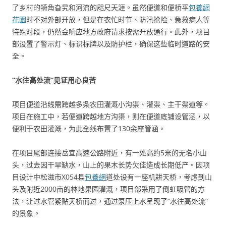
了乡村的犄角旮旯和河流的咫尺天涯。虽然便道和便桥平
包養網
花園
时不对外部开放，但是在农忙时节、防汛抢险、急救病人等
特殊时段，仍然会响应地方政府请求按需开放通行。此外，项目
部设置了警示灯、标识标牌以及防护栏，确保这些临时道路的安
全。
“水往高处流”见证用心良苦
项目便道沿线需跨越多条农田灌溉小沟渠、灌渠、主干渠道等。
项目在施工中，若便道跨越地方沟渠，则在便道底铺设管涵，以
便利于农田灌溉，为此全线布置了130余座管涵。
在项目尾部连接岳宜高速公路附近，有一处高约5米的无名小山
头，过去因干旱缺水，山上的果木长势欠佳造成长期低产。因项
目设计中松滋市X054县
包養網
道处设有一座机耕天桥，考虑到山
头及附近2000亩的林地果园灌溉，项目部采用了倒虹吸管的方
法，让过水管紧贴天桥而过，通过泵压上水呈现了“水往高处流”
的景象。