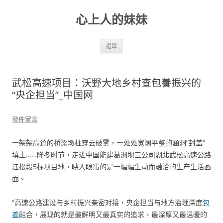
跳
至
心上人的妹妹
主
要
內
容
選單
武松高速项目：沃野大地乡村查包養振兴的
“央企担当”_中国网
發佈留言
一架架高耸的桥梁墩柱穿云破雾，一处处宽阔平整的涵洞“封盖”
填土……隆冬时节，走进中国能建葛洲坝三公司湖北武松高速公路
江松段5标项目地，映入眼帘的是一幅幅生动而融洽的生产生活画
面。
“高速公路建设与乡村振兴亲密对接，央企担当与地方治理深度
包
養
融合，展现的就是最鲜明又最真实的追求，最深厚又最温暖的