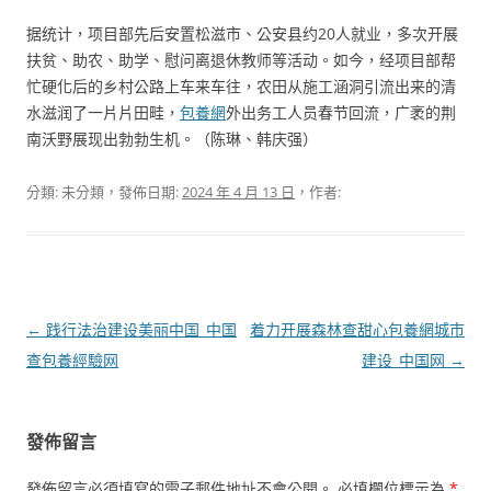
据统计，项目部先后安置松滋市、公安县约20人就业，多次开展
扶贫、助农、助学、慰问离退休教师等活动。如今，经项目部帮
忙硬化后的乡村公路上车来车往，农田从施工涵洞引流出来的清
水滋润了一片片田畦，
包養網
外出务工人员春节回流，广袤的荆
南沃野展现出勃勃生机。（陈琳、韩庆强）
分類: 未分類，發佈日期:
2024 年 4 月 13 日
，作者:
文
←
践行法治建设美丽中国_中国
着力开展森林查甜心包養網城市
章
查包養經驗网
建设_中国网
→
導
覽
發佈留言
發佈留言必須填寫的電子郵件地址不會公開。
必填欄位標示為
*