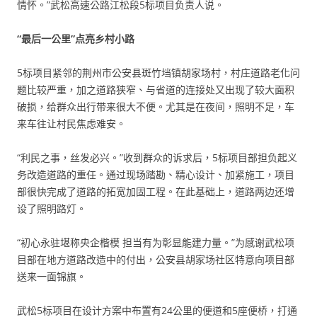
情怀。”武松高速公路江松段5标项目负责人说。
“最后一公里”点亮乡村小路
5标项目紧邻的荆州市公安县斑竹垱镇胡家场村，村庄道路老化问
题比较严重，加之道路狭窄、与省道的连接处又出现了较大面积
破损，给群众出行带来很大不便。尤其是在夜间，照明不足，车
来车往让村民焦虑难安。
“利民之事，丝发必兴。”收到群众的诉求后，5标项目部担负起义
务改造道路的重任。通过现场踏勘、精心设计、加紧施工，项目
部很快完成了道路的拓宽加固工程。在此基础上，道路两边还增
设了照明路灯。
“初心永驻堪称央企楷模 担当有为彰显能建力量。”为感谢武松项
目部在地方道路改造中的付出，公安县胡家场社区特意向项目部
送来一面锦旗。
武松5标项目在设计方案中布置有24公里的便道和5座便桥，打通