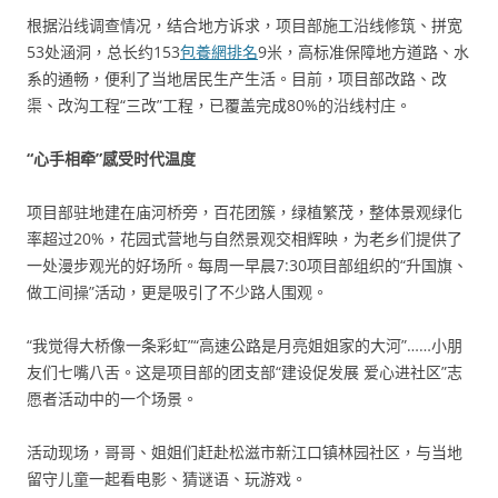
根据沿线调查情况，结合地方诉求，项目部施工沿线修筑、拼宽
53处涵洞，总长约153
包養網排名
9米，高标准保障地方道路、水
系的通畅，便利了当地居民生产生活。目前，项目部改路、改
渠、改沟工程“三改”工程，已覆盖完成80%的沿线村庄。
“心手相牵”感受时代温度
项目部驻地建在庙河桥旁，百花团簇，绿植繁茂，整体景观绿化
率超过20%，花园式营地与自然景观交相辉映，为老乡们提供了
一处漫步观光的好场所。每周一早晨7:30项目部组织的“升国旗、
做工间操”活动，更是吸引了不少路人围观。
“我觉得大桥像一条彩虹”“高速公路是月亮姐姐家的大河”……小朋
友们七嘴八舌。这是项目部的团支部“建设促发展 爱心进社区”志
愿者活动中的一个场景。
活动现场，哥哥、姐姐们赶赴松滋市新江口镇林园社区，与当地
留守儿童一起看电影、猜谜语、玩游戏。