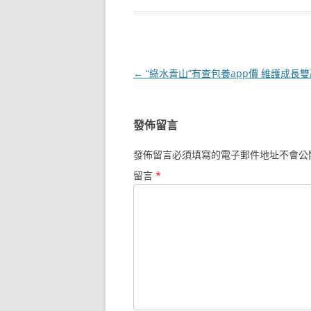
文
←
“綠水青山”有查包養app價 維護成長雙
章
導
發佈留言
覽
發佈留言必須填寫的電子郵件地址不會公
留言
*