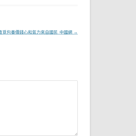
查覓包養價錢心和氣力來自國民_中國網
→