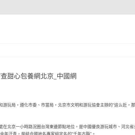
”查甜心包養網北京_中國網
和游玩局，遵化市委、市當局，北京市文明和游玩協會主辦的“這么近，
處在北京一小時路況圈台灣東邊節點地位，是中國優良游玩城市、河北省
0余年汗青，是結合國地名專家組定名的“千年古縣”。