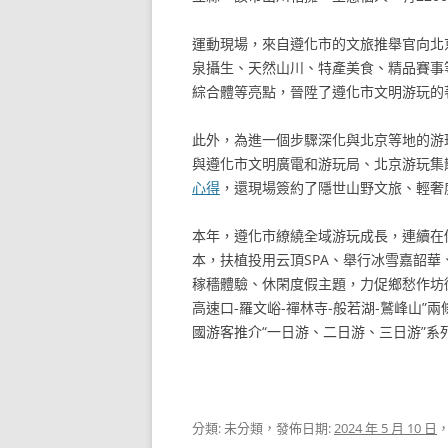
運動現場，來自遵化市的文旅推舉官向北
泉攝生、天然山川、特產美食、精品賽事
綜合體等亮點，晉陞了遵化市文明游玩的
此外，為進一個步驟深化與北京等地的游
與遵化市文明廣電和游玩局、北京游玩集
心得
，還現場簽約了隱世山野文旅、輕奢
本年，遵化市繚繞全域游玩成長，連續在做
本，扶植投用云頂SPA、舉行冰雪嘉韶
稼穡體驗、休閑度假主題，力促鄉愁作坊
高速口-羅文峪-禪林寺-般若湖-鷲峰山”
國游客推介“一日游、二日游、三日游”系
分類: 未分類，發佈日期:
2024 年 5 月 10 日
，