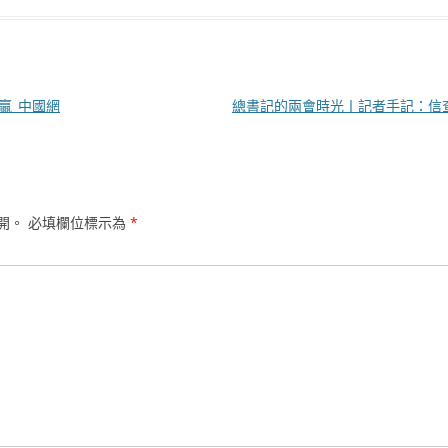
贏_中國網
總書記的兩會時光丨記者手記：信
開。
必填欄位標示為
*