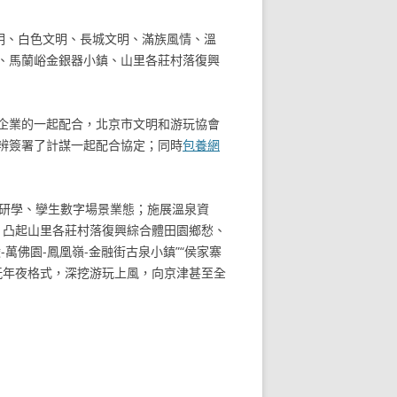
明、白色文明、長城文明、滿族風情、溫
、馬蘭峪金銀器小鎮、山里各莊村落復興
企業的一起配合，北京市文明和游玩協會
辨簽署了計謀一起配合協定；同時
包養網
建研學、孿生數字場景業態；施展溫泉資
；凸起山里各莊村落復興綜合體田園鄉愁、
-萬佛園-鳳凰嶺-金融街古泉小鎮”“侯家寨
玩年夜格式，深挖游玩上風，向京津甚至全