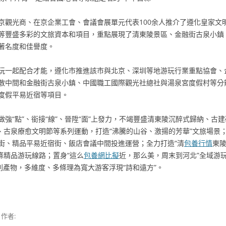
京觀光商、在京企業工會、會議會展單元代表100余人推介了遵化皇家文
等豐盛多彩的文旅資本和項目，重點展現了清東陵景區、金融街古泉小鎮
著名度和佳譽度。
玩一起配合才能，遵化市推進該市與北京、深圳等地游玩行業重點協會、
散中間和金融街古泉小鎮、中國職工國際觀光社總社與湯泉宮度假村等分
度假平易近宿等項目。
強“點”、銜接“線”、晉陞“面”上發力，不竭豐盛清東陵沉醉式歸納、古
華、古泉療愈文明節等系列運動，打造“沸騰的山谷、激揚的芳華”文旅場景
街、精品平易近宿街、飯店會議中間投進運營；全力打造“清
包養行情
東陵
兩條精品游玩線路；置身“這么
包養網比擬
近，那么美，周末到河北”全域游
列產物，多維度、多條理為寬大游客浮現“詩和遠方”。
作者: