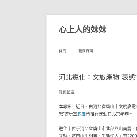
跳
至
主
心上人的妹妹
要
內
容
首頁
範例頁面
河北遵化：文旅產物“表態
發佈留言
本報訊 近日，由河北省唐山市文明廣電
您”游玩宣
包養
傳推行運動在北京舉辦。
遵化市位于河北省唐山市北部燕山南麓，
立縣。該市山川相擁、生態惱人，有220