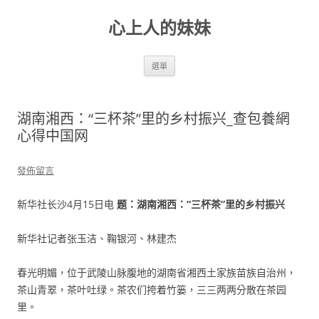
跳
至
心上人的妹妹
主
要
內
容
選單
湖南湘西：“三杯茶”里的乡村振兴_查包養網
心得中国网
發佈留言
新华社长沙4月15日电
题：湖南湘西：“三杯茶”里的乡村振兴
新华社记者张玉洁、鞠银河、林建杰
春光明媚，位于武陵山脉腹地的湖南省湘西土家族苗族自治州，
茶山青翠，茶叶吐绿。茶农们挎着竹篓，三三两两分散在茶园
里。