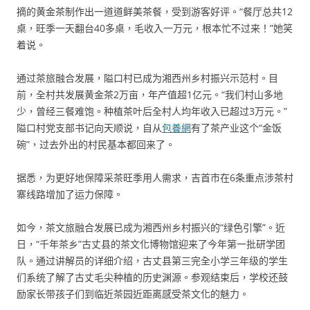
摘的黄金茶制作出一道道鲜美茶餐，受到游客好评。“餐厅总共12
桌，旺季一天翻台40多桌，毛收入一万元，根本忙不过来！”她笑
着说。
通过茶旅融合发展，隘口村已成为湘西州乡村振兴示范村。目
前，全村共发展黄金茶2万亩，年产值超1亿元。“我们村山多地
少，曾经三餐难饱。种植茶叶后全村人均年收入已超过3万元。”
隘口村党支部书记向天顺说，自从
包養網
有了茶产业这个“金饭
碗”，过去外出的村民基本都回来了。
据悉，为更好地保障采茶旺季用人需求，吉首市在6条重点涉茶村
寨线路增加了运力保障。
如今，茶文旅融合发展已成为湘西州乡村振兴的“绿色引擎”。近
日，“千年茶乡”古丈县的茶文化博物馆迎来了今年第一批研学团
队。通过讲解员的详细介绍，古丈县第三完全小学三年级的学生
们系统了解了古丈毛尖种植的历史渊源。参观结束后，学校还鼓
励家长带孩子们到临近茶园近距离感受茶文化的魅力。