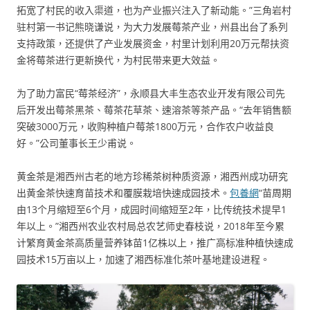
拓宽了村民的收入渠道，也为产业振兴注入了新动能。”三角岩村
驻村第一书记熊晓谦说，为大力发展莓茶产业，州县出台了系列
支持政策，还提供了产业发展资金，村里计划利用20万元帮扶资
金将莓茶进行更新换代，为村民带来更大效益。
为了助力富民“莓茶经济”，永顺县大丰生态农业开发有限公司先
后开发出莓茶黑茶、莓茶花草茶、速溶茶等茶产品。“去年销售额
突破3000万元，收购种植户莓茶1800万元，合作农户收益良
好。”公司董事长王少甫说。
黄金茶是湘西州古老的地方珍稀茶树种质资源，湘西州成功研究
出黄金茶快速育苗技术和覆膜栽培快速成园技术。
包養網
“苗周期
由13个月缩短至6个月，成园时间缩短至2年，比传统技术提早1
年以上。”湘西州农业农村局总农艺师史春枝说，2018年至今累
计繁育黄金茶高质量营养钵苗1亿株以上，推广高标准种植快速成
园技术15万亩以上，加速了湘西标准化茶叶基地建设进程。