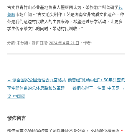
古丈县青竹山茶业基地负责人瞿继团认为，茶旅融合科普研学
包
養網
市场广阔。“古丈毛尖制作工艺是湖南省非物质文化遗产，种
茶是我们这边村民收入的主要来源，希望通过研学活动，让更多
学生传承茶文化的同时，带动村民增收。”
分類: 未分類，發佈日期:
2024 年 4 月 21 日
，作者:
文
←
健全国家公园治理去九宮格共
他曾经“感动中国”，50年只查包
章
享空間体系的总体思路和改革建
養網心得干一件事_中国网
→
導
议_中国网
覽
發佈留言
發佈留言必須填寫的電子郵件地址不會公開。
必填欄位標示為
*