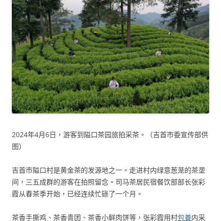
2024年4月6日，游客到隘口茶园旅拍采茶。（吉首市委宣传部供
图）
吉首市隘口村是黄金茶的发源地之一。走进村内绿意葱茏的茶垄
间，三五成群的游客在拍照留念。司马茶居民宿餐饮部部长张彩
霞从春茶季开始，已经连续忙碌了一个月。
茶香手撕鸡、茶香青团、茶香小鲜肉饼等，张彩霞用村
包養
内采