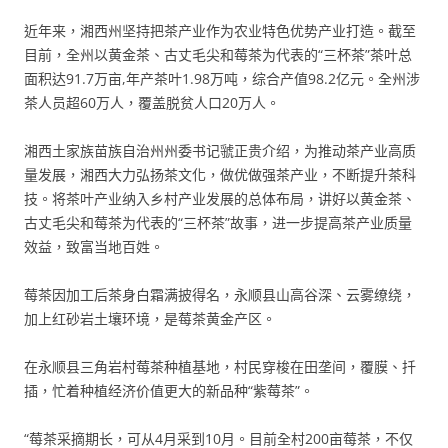
近年来，湘西州坚持把茶产业作为农业特色优势产业打造。截至
目前，全州以黄金茶、古丈毛尖和莓茶为代表的“三杯茶”茶叶总
面积达91.7万亩,年产茶叶1.98万吨，综合产值98.2亿元。全州涉
茶人员超60万人，覆盖脱贫人口20万人。
湘西土家族苗族自治州州委书记虢正贵介绍，为推动茶产业高质
量发展，湘西大力弘扬茶文化，做优做强茶产业，不断提升茶科
技。将茶叶产业纳入乡村产业发展的总体布局，讲好以黄金茶、
古丈毛尖和莓茶为代表的“三杯茶”故事，进一步提高茶产业质量
效益，致富当地百姓。
莓茶因加工后茶身白霜满披得名，永顺县山高谷深、云雾缭绕，
加上红砂岩土壤环境，是莓茶黄金产区。
在永顺县三角岩村莓茶种植基地，村民穿梭在田垄间，覆膜、扦
插，忙着种植经济价值更大的新品种“紫莓茶”。
“莓茶采摘期长，可从4月采到10月。目前全村200亩莓茶，不仅