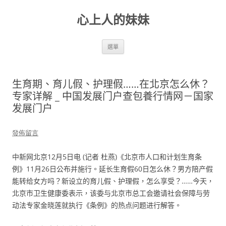
跳
至
心上人的妹妹
主
要
內
容
選單
生育期、育儿假、护理假……在北京怎么休？
专家详解 _ 中国发展门户查包養行情网－国家
发展门户
發佈留言
中新网北京12月5日电 (记者 杜燕)《北京市人口和计划生育条
例》11月26日公布并施行。延长生育假60日怎么休？男方陪产假
能转给女方吗？新设立的育儿假、护理假，怎么享受？……今天，
北京市卫生健康委表示，该委与北京市总工会邀请社会保障与劳
动法专家金晓莲就执行《条例》的热点问题进行解答。