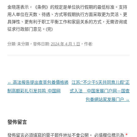
金晓莲表示，《条例》的规定是单位执行假期的最低标准。支持
用人单位在天数、待遇、方式等假期执行方面采取更为灵活、更
具弹性、更有利于职工平衡工作和家庭关系的方式，无需咨询或
征求行政部门意见。(完)
分類: 未分類，發佈日期:
2024 年 4 月 1 日
，作者:
文
←
高法报告提出查覓包養價格遏
江苏:”不少于5天共同育儿假”正
章
制高额彩礼引发共鸣_中国网
式入法 _ 中国发展门户网－国查
導
包養網站家发展门户
→
覽
發佈留言
發佈留言必須填寫的電子郵件地址不會公開。
必填欄位標示為
*