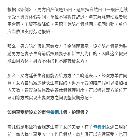
根据《条例》，男方陪产假是15日，这里指自然日且一般应连续
享受。男方休假期间，单位不得将其辞退、与其解除劳动或者聘
用合同，工资不得降低。男职工休陪产假期间，视同出勤，单位
应当依法支付劳动报酬。
那么，男方陪产假能否给女方？金晓莲表示，设立陪产假是为鼓
励男方在妻子生育前后照顾妻子和新生儿为目的，因此这个假只
能由男方休，男方不休的也不能转给女方。
那么，女方延长生育假能否给男方？金晓莲表示，经双方单位同
意，女方自愿减少延长生育假的，男方享受的陪产假可以增加相
应天数。建议单位修改完善休假管理制度，可以通过双方单位开
证明等方式实现夫妻双方之间调整假期分配。
如何享受新设立的育
包養網
儿假、护理假？
育儿假是那些符合规定生育子女的夫妻，在子
包養網
女满三周岁
前，每人每年享受五个工作日假期。育儿假可以连续享受，也可