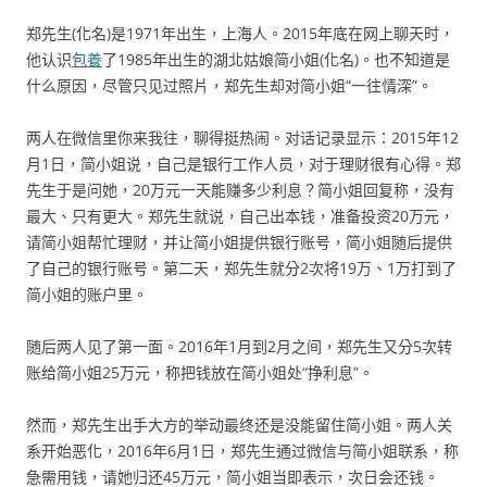
郑先生(化名)是1971年出生，上海人。2015年底在网上聊天时，
他认识
包養
了1985年出生的湖北姑娘简小姐(化名)。也不知道是
什么原因，尽管只见过照片，郑先生却对简小姐“一往情深”。
两人在微信里你来我往，聊得挺热闹。对话记录显示：2015年12
月1日，简小姐说，自己是银行工作人员，对于理财很有心得。郑
先生于是问她，20万元一天能赚多少利息？简小姐回复称，没有
最大、只有更大。郑先生就说，自己出本钱，准备投资20万元，
请简小姐帮忙理财，并让简小姐提供银行账号，简小姐随后提供
了自己的银行账号。第二天，郑先生就分2次将19万、1万打到了
简小姐的账户里。
随后两人见了第一面。2016年1月到2月之间，郑先生又分5次转
账给简小姐25万元，称把钱放在简小姐处“挣利息”。
然而，郑先生出手大方的举动最终还是没能留住简小姐。两人关
系开始恶化，2016年6月1日，郑先生通过微信与简小姐联系，称
急需用钱，请她归还45万元，简小姐当即表示，次日会还钱。