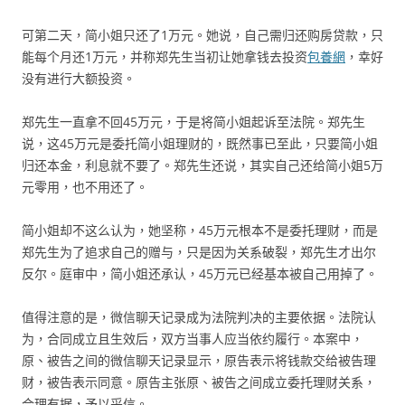
可第二天，简小姐只还了1万元。她说，自己需归还购房贷款，只
能每个月还1万元，并称郑先生当初让她拿钱去投资
包養網
，幸好
没有进行大额投资。
郑先生一直拿不回45万元，于是将简小姐起诉至法院。郑先生
说，这45万元是委托简小姐理财的，既然事已至此，只要简小姐
归还本金，利息就不要了。郑先生还说，其实自己还给简小姐5万
元零用，也不用还了。
简小姐却不这么认为，她坚称，45万元根本不是委托理财，而是
郑先生为了追求自己的赠与，只是因为关系破裂，郑先生才出尔
反尔。庭审中，简小姐还承认，45万元已经基本被自己用掉了。
值得注意的是，微信聊天记录成为法院判决的主要依据。法院认
为，合同成立且生效后，双方当事人应当依约履行。本案中，
原、被告之间的微信聊天记录显示，原告表示将钱款交给被告理
财，被告表示同意。原告主张原、被告之间成立委托理财关系，
合理有据，予以采信。