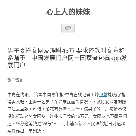
跳
至
心上人的妹妹
主
要
內
容
選單
男子委托女网友理财45万 要求还款时女方称
系赠予 _ 中国发展门户网－国家查包養app发
展门户
發佈留言
中青在线讯(王治国中国青年报·中青在线记者王烨
包養
捷)为了抱
得美人归，上海一名男子在尚未谋面的情况下，就给女网友的账
户汇去巨款。可惜，落花有意流水无情，该男子的一片痴情不仅
没能打动这名女网友，连多次汇款的45万元，女网友也不愿意归
还，坚称这笔钱是“赠与”。上海市浦东新区人民法院近日对这起
案件作出一审判决。