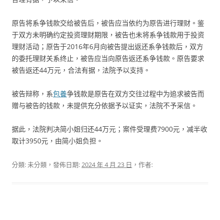
原告将系争钱款交给被告后，被告应当依约为原告进行理财。鉴
于双方未明确约定投资理财期限，被告也未将系争钱款用于投资
理财活动；原告于2016年6月向被告提出返还系争钱款后，双方
的委托理财关系终止，被告应当向原告返还系争钱款。原告要求
被告返还44万元，合法有据，法院予以支持。
被告辩称，系
包養
争钱款是原告在双方交往过程中为追求被告而
赠与被告的钱款，未提供充分依据予以证实，法院不予采信。
据此，法院判决简小姐归还44万元；案件受理费7900元，减半收
取计3950元，由简小姐负担。
分類: 未分類，發佈日期:
2024 年 4 月 23 日
，作者: