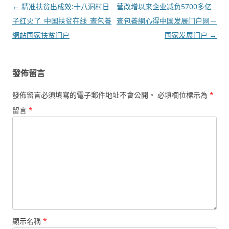
文
←
精准扶贫出成效:十八洞村日
营改增以来企业减负5700多亿 _
章
子红火了_中国扶贫在线_查包養
查包養網心得中国发展门户网－
導
網站国家扶贫门户
国家发展门户
→
覽
發佈留言
發佈留言必須填寫的電子郵件地址不會公開。
必填欄位標示為
*
留言
*
顯示名稱
*