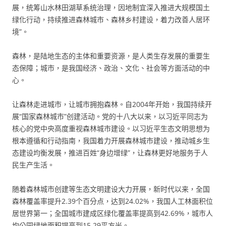
展，统筹山水林田湖草系统治理，因地制宜深入推进大规模国土
绿化行动，持续推进森林城市、森林乡村建设，着力改善人居环
境”。
森林，是陆地生态的主体和重要资源，是人类生存发展的重要生
态保障；城市，是我国经济、政治、文化、社会等方面活动的中
心。
让森林走进城市，让城市拥抱森林。自2004年开始，我国持续开
展“国家森林城市”创建活动。党的十八大以来，以习近平同志为
核心的党中央高度重视森林城市建设。以习近平生态文明思想为
根本遵循和行动指南，我国着力开展森林城市建设，推动城乡生
态建设均衡发展，推进百姓“身边增绿”，让森林更好地服务于人
民生产生活。
随着森林城市创建等生态文明建设大力开展，新时代以来，全国
森林覆盖率提升2.39个百分点，达到24.02%，我国人工林面积位
居世界第一；全国城市建成区绿化覆盖率提高到42.69%，城市人
均公园绿地面积提高到15.29平方米。