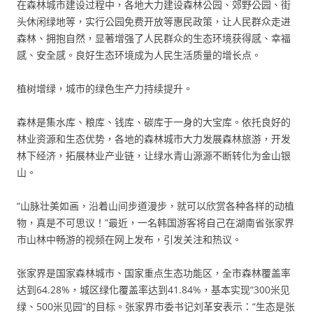
在森林城市建设过程中，各地大力建设森林公园、郊野公园、街
头休闲绿地等，实行公园免费开放等惠民政策，让人民群众走进
森林、拥抱自然，显著增强了人民群众的生态环境获得感、幸福
感、安全感。良好生态环境成为人民生活质量的增长点。
植树增绿，城市的绿色生产力持续提升。
森林是集水库、粮库、钱库、碳库于一身的大宝库。依托良好的
林业资源和生态优势，各地的森林城市大力发展森林旅游，开发
林下经济，拓展林业产业链，让绿水青山源源不断转化为金山银
山。
“山脉壮美如画，沿着山间步道漫步，就可以欣赏各种各样的动植
物，真是不可思议！”最近，一名韩国游客将自己在湖南省张家界
市山林中畅游的视频在网上发布，引发关注和热议。
张家界是国家森林城市、国家重点生态功能区，全市森林覆盖率
达到64.28%，城区绿化覆盖率达到41.84%，基本实现“300米见
绿、500米见园”的目标。张家界市委书记刘革安表示：“生态是张