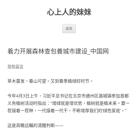
跳
至
心上人的妹妹
主
要
內
容
選單
着力开展森林查包養城市建设_中国网
發佈留言
草木蔓发，春山可望。又到春季植绿好时节。
今年4月3日上午，习近平总书记在北京市通州区潞城镇参加首都
义务植树活动时指出：“增绿就是增优势，植树就是植未来。要一
茬接着一茬种，一代接着一代干，不断增厚我们的‘绿色家底’。”
这是高瞻远瞩的清醒判断——