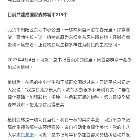
目前共建成国家森林城市219个
北京市朝阳区东坝中心公园，一株株树苗沐浴在春光里，绿意渐
浓，蓬勃生长。这一植树点原为东坝乡东风村所在地，经搬迁腾
退和环境整治，正在构建以生物多样性为特色的生态空间。
2023年4月4日，习近平总书记冒雨来到这里，同首都群众一起参
加义务植树。
植树后，在场的中小学生和干部群众围拢过来。习近平总书记对
大家说：“我是在北京长大的，我的乡愁很多都与树有关。”“要在
绿化基础上加强彩化，多种一些色彩斑斓的树种，努力建设全域
森林城市，把北京建设得更美。”
植树造林是一项功在当代、利在千秋的崇高事业。习近平总书记
高度重视首都生态环境建设，亲自推动北京绿化美化。党的十八
大以来
包養網
，习近平总书记每年都参加首都义务植树活动并发