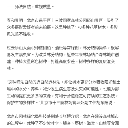
——师法自然，重视质量。
春和景明，北京市昌平区十三陵国家森林公园蟒山景区，吸引了
众多摄影爱好者前来拍摄。这里种植了170多种花草树木，多彩
风光美不胜收。
过去蟒山大面积种植侧柏、油松等常绿树，林分结构简单，很容
易发生病虫害。为改善林分结构，近些年来林场结合森林城市创
建，种植大量彩色树种，打造高度参差、树种多样的复层混交
林。
“这种师法自然的近自然造林法，能让树木更充分地吸收阳光和土
壤中的水分、养料，减少发生病虫害及火灾的可能性，也能为野
生动物提供更多食物来源，有利于营造稳定可持续的生态系统，
保护生物多样性。”北京市十三陵林场管理处副主任胡东阳说。
北京市园林绿化局科技处副处长张博介绍，北京在建设森林城市
的过程中，栽种了不少紫叶李、银杏、枣树、海棠、山楂等食源