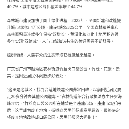
40.7%，城市建成区绿化覆盖率增至44.7%。
森林城市建设加快了国土绿化进程。2023年，全国新建和改造提
升城市绿地3.4万公顷，建设绿道5325公里。全国森林覆盖率和
森林蓄积量连续多年保持“双增长”，荒漠化和沙化土地面积连续
多年实现“双缩减”，人与自然和谐共生的美好画卷不断舒展。
植树增绿，人民群众的生态环境获得感越来越强。
广东省广州市越秀区农林街道竹丝岗口袋公园，竹茂、花繁、景
美，是附近居民休闲散步好去处。
“这里是老城区，找到合适地块建公园非常困难，以前附近居民要
走20多分钟去其他公园遛弯。”农林街道综合行政执法办主任罗海
峰介绍，“竹丝岗口袋公园所在地曾是个违建市场，违建市场拆除
后，这里成为废弃地块。街道向居民们征求意见建议，最终决定
将废弃地块改造成口袋公园，居民们都竖大拇指！”