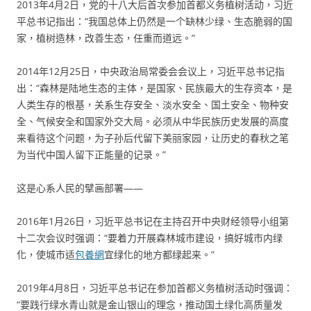
2013年4月2日，党的十八大后首次参加首都义务植树活动，习近
平总书记指出：“我国总体上仍然是一个缺林少绿、生态脆弱的国
家，植树造林，改善生态，任重而道远。”
2014年12月25日，中央政治局常委会会议上，习近平总书记指
出：“森林是陆地生态的主体，是国家、民族最大的生存资本，是
人类生存的根基，关系生存安全、淡水安全、国土安全、物种安
全、气候安全和国家外交大局。必须从中华民族历史发展的高度
来看待这个问题，为子孙后代留下美丽家园，让历史的春秋之笔
为当代中国人留下正能量的记录。”
这是心系人民的擘画部署——
2016年1月26日，习近平总书记在主持召开中央财经领导小组第
十二次会议时强调：“要着力开展森林城市建设，搞好城市内绿
化，使城市适
包養網
宜绿化的地方都绿起来。”
2019年4月8日，习近平总书记在参加首都义务植树活动时强调：
“要践行绿水青山就是金山银山的理念，推动国土绿化高质量发