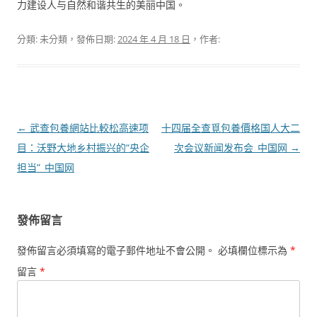
力建设人与自然和谐共生的美丽中国。
分類: 未分類，發佈日期:
2024 年 4 月 18 日
，作者:
文
←
武查包養網站比較松高速项
十四届全查覓包養價格国人大二
章
目：沃野大地乡村振兴的“央企
次会议新闻发布会_中国网
→
導
担当”_中国网
覽
發佈留言
發佈留言必須填寫的電子郵件地址不會公開。
必填欄位標示為
*
留言
*