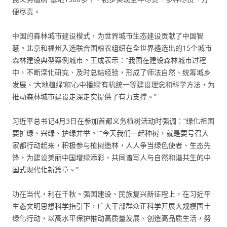
便尽责。
中国的森林城市建设模式，为世界城市生态建设贡献了中国智
慧。北京和福州入选联合国粮农组织在全世界遴选出的15个城市
森林建设典型案例城市。王成表示：“我国在建设森林城市过程
中，不断深化研究、及时总结经验，形成了师法自然、统筹城乡
发展、‘大地植绿’和‘心中播绿’有机统一等建设理念和科学方法，为
推动森林城市建设走深走实提供了有力支撑。”
习近平总书记4月3日在参加首都义务植树活动时强调：“绿化祖国
要扩绿、兴绿、护绿并举。”“今天我们一起种树，就是要号召大
家都行动起来，积极参与植树造林，人人争当绿色使者、生态先
锋，为建设美丽中国增绿添彩，共同谱写人与自然和谐共生的中
国式现代化新篇章。”
功在当代，利在千秋。强国建设、民族复兴新征程上，在习近平
生态文明思想科学指引下，广大干部群众正科学开展大规模国土
绿化行动，以高水平保护推动高质量发展、创造高品质生活，努