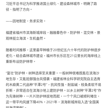
习近平总书记为科学推进国土绿化、建设森林城市，明确了路
径、指明了方向。
——因地制宜，务求实效。
福建省福州市滨海新城岸段，融融春色中，防护林、混交林、景
观林挺立海滨，生机盎然。
随着时间推移，这里最早种植于20世纪五六十年代的防护林逐步
老化。结合森林城市建设，福州市长乐区在21公里长的海岸线上
重新布设防护林带。
“复壮”防护林，树种选择至关重要。一般树种很难既能在滨海沙
地生存，又能抵御强台风侵袭。福建省林业科学研究院自主选育
的木麻黄二代品种“平潭2号”，抗风性强、耐盐碱、枝条柔软不易
折断，非常适合在滨海沙地上建防护林。以乡土树种“平潭2号”作
为先锋树种，一片片防护林拔地而起，一个个风口被顺利堵住，
这一带平均风速下降40%。2021年，滨海新城岸段入选“全国美
丽海湾案例”。