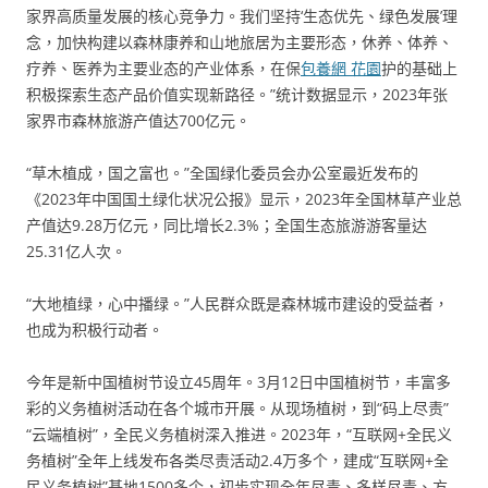
家界高质量发展的核心竞争力。我们坚持‘生态优先、绿色发展’理
念，加快构建以森林康养和山地旅居为主要形态，休养、体养、
疗养、医养为主要业态的产业体系，在保
包養網 花園
护的基础上
积极探索生态产品价值实现新路径。”统计数据显示，2023年张
家界市森林旅游产值达700亿元。
“草木植成，国之富也。”全国绿化委员会办公室最近发布的
《2023年中国国土绿化状况公报》显示，2023年全国林草产业总
产值达9.28万亿元，同比增长2.3%；全国生态旅游游客量达
25.31亿人次。
“大地植绿，心中播绿。”人民群众既是森林城市建设的受益者，
也成为积极行动者。
今年是新中国植树节设立45周年。3月12日中国植树节，丰富多
彩的义务植树活动在各个城市开展。从现场植树，到“码上尽责”
“云端植树”，全民义务植树深入推进。2023年，“互联网+全民义
务植树”全年上线发布各类尽责活动2.4万多个，建成“互联网+全
民义务植树”基地1500多个，初步实现全年尽责、多样尽责、方