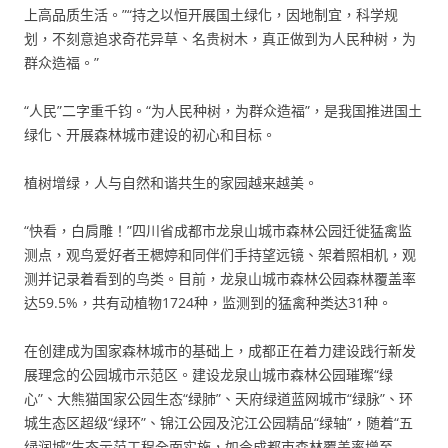
上高品质生活。”“持之以恒开展国土绿化，因地制宜，科学规
划，不刻意追求奇花异草、名贵树木，真正做到为人民种树，为
群众造福。”
“人民”二字重千钧。“为人民种树，为群众造福”，是我国推进国土
绿化、开展森林城市建设的初心和目标。
植树增绿，人与自然和谐共生的家园越来越美。
“快看，白肩雕！”四川省成都市龙泉山城市森林公园迁徙猛禽监
测点，观鸟爱好者王楒婷和同伴们手持望远镜、架着照相机，观
测并记录着看到的鸟类。目前，龙泉山城市森林公园森林覆盖率
达59.5%，共有动植物1724种，监测到的猛禽种类达31种。
在创建成为国家森林城市的基础上，成都正在着力建设践行新发
展理念的公园城市示范区。建设龙泉山城市森林公园璀璨“绿
心”、大熊猫国家公园生态“绿肺”、天府绿道蓝网城市“绿脉”、环
城生态区超级“绿环”、锦江公园及沱江公园精品“绿轴”，随着“五
绿润城”生态示范工程全面实施，如今成都市森林覆盖率增至