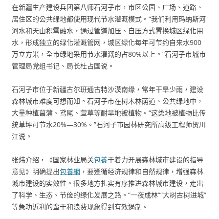
在新疆生产建设兵团第八师石河子市，市区公园、广场、道路、
居住区的公共绿地都使用现代节水灌溉模式。“我们利用玛纳斯河
河水和天山积雪融水，通过管道加压、自压方式置换城区绿化用
水，形成独立的绿化灌溉管网，城区绿化每年可节约自来水900
万立方米，全市绿地采用节水灌溉的占80%以上。”石河子市城市
管理局党组书记、局长杜占国说。
石河子市位于新疆古尔班通古特沙漠南缘，常年干旱少雨，建设
森林城市难度可想而知。石河子市在树木林荫道、公共绿地中，
大量种植菖蒲、鸢尾、萱草等耐旱地被植物。“这类地被植物比传
统草坪可节水20%—30%。”石河子市园林研究所高级工程师贺川
江说。
张炜介绍，《国家林业局关
包養
于着力开展森林城市建设的指导
意见》明确提出
包養網
，要遵循经济规律和自然规律，增强森林
城市建设的实效性。很多地方扎实有序推进森林城市建设，走出
了科学、生态、节俭的绿化发展之路。“一夜成林”“大树古树进城”
等急功近利的蛮干和浪费现象得到有效遏制。