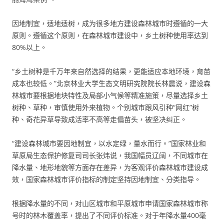
因地制宜，适地适树，成为很多地方建设森林城市时遵循的一大
原则。遵循这个原则，在森林城市建设中，乡土树种使用率达到
80%以上。
“乡土树种是千万年来自然选择的结果，更能适应本地环境，育苗
成本也较低。”北京林业大学生态文明研究院院长林震说，建设森
林城市要根据地块特性及局部小气候等精准施策，尽量选择乡土
树种、草种，审慎使用外来植物。个别城市跟风引种“网红”树
种、奇花异草导致成活率不高等走偏苗头，被坚决纠正。
“建设森林城市要因地制宜，以水定绿，量水而行。”国家林业和
草原局生态保护修复司司长张炜说，我国幅员辽阔，不同城市在
降水量、地形地貌等方面存在差异，为客观评价森林城市建设成
效，国家森林城市评价指标的制定坚持因地制宜、分类指导。
根据降水量的不同，对山区城市和平原城市申请国家森林城市称
号时的林木覆盖率，提出了不同评价标准。对于年降水量400毫