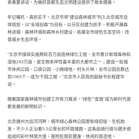
表重要讲话，为做好首都生态文明建设提供了根本遵循。
牢记嘱托，真抓实干。北京市将“建设森林城市”列入北京城市总
体规划，以“全域创森”为目标，以分区创建为抓手，积极开展森
林进城、森林环城和森林乡村建设，拓展全市绿色生态空间，改
善城乡生态环境。
“北京市接续实施两轮百万亩造林绿化工程，全市累计新增森林和
湿地243万亩，是生物多样性最丰富的大都市之一；建成一批城
市休闲公园、口袋公园、小微绿地、村头片林，全市公园总数达
到1065个，成为‘千园之城’。”北京市人民政府副秘书长程建华
说。
随着国家森林城市创建工作有力推进，“绿色”“宜居”成为新时代首
都发展的鲜明标识。
北京通州大运河河畔，城市绿心森林公园里新绿初绽、生机勃
发，不少人正沿着5.5公里长的环路慢跑。这条由骑行道与健步道
组成的彩叶林荫大道，是附近居民健身、休闲的首选地。