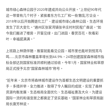
城市绿心森林公园于2020年建成并向公众开放。“上世纪90年代
这一带曾有几个村子，紧挨着东方化工厂和一些‘散乱污’企业。
2018年以后开始腾退化工厂、建设城市绿心森林公园，生态环境
发生了巨大变化。”通州区张家湾镇张辛庄村村民程广森说，“如
今我们搬进了楼房，开窗见绿，出门进园，春赏百花，秋看彩
叶，幸福感满满。”
上班路上林荫伴随，推窗就能看见公园，城市里也能听到悦耳鸟
鸣……北京市森林覆盖率增长到44.9%，24项创建国家森林城市指
标全部达到国家标准并顺利通过验收。今年1月，国家林业和草原
局正式授予北京“国家森林城市”称号。
“近年来，北京市将森林城市建设作为首都生态文明建设的重要抓
手，多措并举，全力推进，取得了令人瞩目的成就，实现了森林
资源均衡发展、生态格局全面优化、生态福祉惠及大众，为建设
国际一流的和谐宜居之都奠定了坚实基础。”国家林业和草原局副
局长唐芳林说。