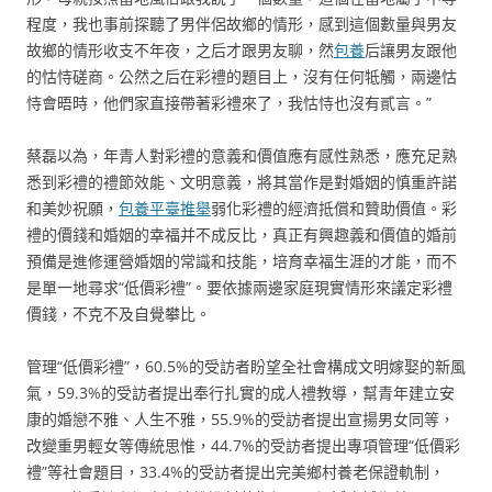
程度，我也事前探聽了男伴侶故鄉的情形，感到這個數量與男友
故鄉的情形收支不年夜，之后才跟男友聊，然
包養
后讓男友跟他
的怙恃磋商。公然之后在彩禮的題目上，沒有任何牴觸，兩邊怙
恃會晤時，他們家直接帶著彩禮來了，我怙恃也沒有貳言。”
蔡磊以為，年青人對彩禮的意義和價值應有感性熟悉，應充足熟
悉到彩禮的禮節效能、文明意義，將其當作是對婚姻的慎重許諾
和美妙祝願，
包養平臺推舉
弱化彩禮的經濟抵償和贊助價值。彩
禮的價錢和婚姻的幸福并不成反比，真正有興趣義和價值的婚前
預備是進修運營婚姻的常識和技能，培育幸福生涯的才能，而不
是單一地尋求“低價彩禮”。要依據兩邊家庭現實情形來議定彩禮
價錢，不克不及自覺攀比。
管理“低價彩禮”，60.5%的受訪者盼望全社會構成文明嫁娶的新風
氣，59.3%的受訪者提出奉行扎實的成人禮教導，幫青年建立安
康的婚戀不雅、人生不雅，55.9%的受訪者提出宣揚男女同等，
改變重男輕女等傳統思惟，44.7%的受訪者提出專項管理“低價彩
禮”等社會題目，33.4%的受訪者提出完美鄉村養老保證軌制，