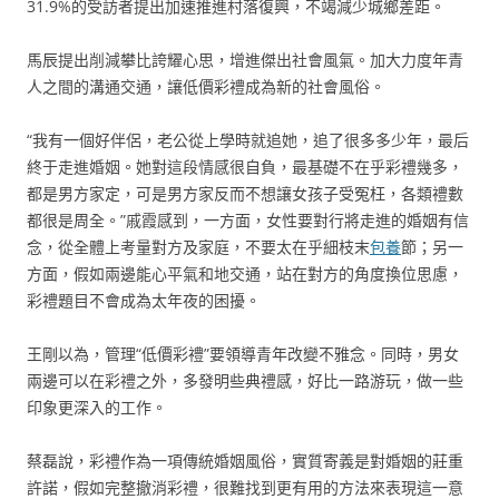
31.9%的受訪者提出加速推進村落復興，不竭減少城鄉差距。
馬辰提出削減攀比誇耀心思，增進傑出社會風氣。加大力度年青
人之間的溝通交通，讓低價彩禮成為新的社會風俗。
“我有一個好伴侶，老公從上學時就追她，追了很多多少年，最后
終于走進婚姻。她對這段情感很自負，最基礎不在乎彩禮幾多，
都是男方家定，可是男方家反而不想讓女孩子受冤枉，各類禮數
都很是周全。”戚霞感到，一方面，女性要對行將走進的婚姻有信
念，從全體上考量對方及家庭，不要太在乎細枝末
包養
節；另一
方面，假如兩邊能心平氣和地交通，站在對方的角度換位思慮，
彩禮題目不會成為太年夜的困擾。
王剛以為，管理“低價彩禮”要領導青年改變不雅念。同時，男女
兩邊可以在彩禮之外，多發明些典禮感，好比一路游玩，做一些
印象更深入的工作。
蔡磊說，彩禮作為一項傳統婚姻風俗，實質寄義是對婚姻的莊重
許諾，假如完整撤消彩禮，很難找到更有用的方法來表現這一意