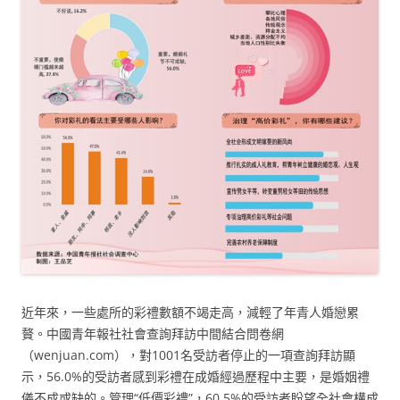
近年來，一些處所的彩禮數額不竭走高，減輕了年青人婚戀累
贅。中國青年報社社會查詢拜訪中間結合問卷網
（wenjuan.com），對1001名受訪者停止的一項查詢拜訪顯
示，56.0%的受訪者感到彩禮在成婚經過歷程中主要，是婚姻禮
儀不成或缺的。管理“低價彩禮”，60.5%的受訪者盼望全社會構成