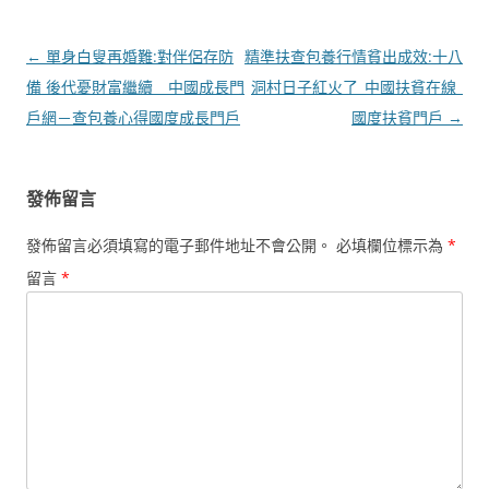
文
←
單身白叟再婚難:對伴侶存防
精準扶查包養行情貧出成效:十八
章
備 後代憂財富繼續 _ 中國成長門
洞村日子紅火了_中國扶貧在線_
導
戶網－查包養心得國度成長門戶
國度扶貧門戶
→
覽
發佈留言
發佈留言必須填寫的電子郵件地址不會公開。
必填欄位標示為
*
留言
*