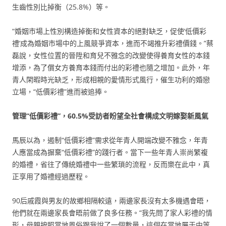
生齒性別比掉衡（25.8%）等。
“婚姻市場上性別構造掉衡和女性資本的絕對缺乏，促使‘低價彩
禮’成為婚姻市場中的上風競爭資本，進而不竭推升彩禮價錢。”蔡
磊說，女性位置的晉陞和育兒不雅念的改變使得養育女性的本錢
增添，為了償女方養育本錢而付出的彩禮也隨之增加。此外，年
青人閑暇時光缺乏，形成相親的愛情形式風行，催生功利的婚戀
立場，“低價彩禮”進而被追捧。
管理“低價彩禮”，60.5%受訪者盼望全社會構成文明嫁娶新風氣
馬辰以為，遏制“低價彩禮”需求從年青人開端改變不雅念，年青
人應當成為摒棄“低價彩禮”的踐行者。當下一些年青人崇尚繁複
的婚禮，省往了傳統婚禮中一些繁瑣的流程，反而樂在此中，真
正享用了婚禮經過歷程。
90后戚霞與男友的故鄉相隔較遠，兩邊家長沒有太多機遇會晤，
他們就在兩邊家長會晤前做了良多任務。“我先問了家人彩禮的情
形，母親按照當地風俗跟我說了一個數量，這個在當地屬于中等