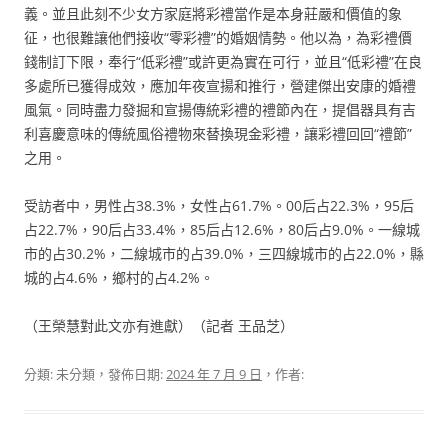
義。並且此刻不少女方家庭將彩禮當作是本身莊嚴和價值的象
征，也很難讓他們接收“零彩禮”的婚姻情勢。他以為，為彩禮價
錢制訂下限，奉行“低彩禮”或許更為實在可行，並且“低彩禮”在良
多處所已獲得成效，應加年夜宣揚和推行，營建傑出安康的婚禮
風氣。同時盡力發掘和宣揚傳統彩禮的禮節內在，提倡器具有吉
利喜慶意味的傳統風俗禮物來替換現金彩禮，讓彩禮回回“禮節”
之用。
受訪者中，男性占38.3%，女性占61.7%。00后占22.3%，95后
占22.7%，90后占33.4%，85后占12.6%，80后占9.0%。一線城
市的占30.2%，二線城市的占39.0%，三四線城市的占22.0%，縣
城的占4.6%，鄉村的占4.2%。
（王榮慧對此文亦有進獻）（記者 王品芝）
分類: 未分類，發佈日期:
2024 年 7 月 9 日
，作者: