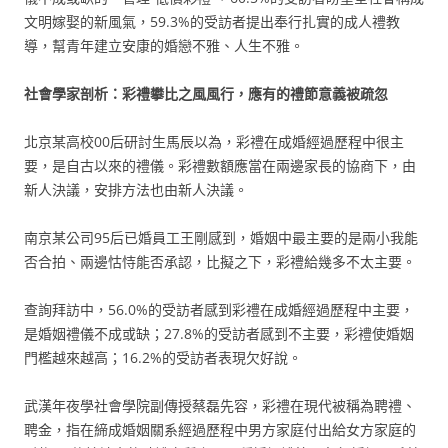
文明嫁娶的新風氣，59.3%的受訪者提出奉行扎實的成人禮教
導，幫青年建立安康的婚戀不雅、人生不雅。
社會學家剖析：彩禮攀比之風風行，應有的禮節意義被疏忽
北京某高校00后研討生馬辰以為，彩禮在成婚經過歷程中很主
要，是自古以來的禮儀。彩禮數額應當在兩邊家長的協商下，由
新人決議，安排方法也由新人決議。
南京某公司95后已婚員工王剛感到，婚姻中最主要的是兩小我能
否合拍、兩邊怙恃能否承認，比擬之下，彩禮給幾多不太主要。
查詢拜訪中，56.0%的受訪者感到彩禮在成婚經過歷程中主要，
是婚姻禮儀不成或缺；27.8%的受訪者感到不主要，彩禮使婚姻
門檻越來越高；16.2%的受訪者表現欠好說。
武漢年夜學社會學院副傳授蔡磊先容，彩禮在現代被稱為聘禮、
聘金，指在締成婚姻關系經過歷程中男方家庭付出給女方家庭的