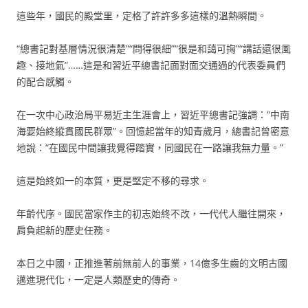
這些年，國民的殿堂里，定格了許許多多這樣的溫熱瞬間。
“總書記對基層情況很清楚”“問得很細”“很是和藹可掬”“講話還很風
趣、接地氣”……這是和習近平總書記面對面交通過的代表委員們
的配合感觸。
在一次中心政治局平易近主生涯會上，習近平總書記強調：“中南
海要始終縱貫國民群眾”。回憶起當年的知青歲月，總書記曾密意
地說：“在國民中間讓我覺得踏實，同國民在一路讓我無力量。”
這是始終如一的本質，更是堅定不移的尋求。
年齡代序。國民當家作主的初志始終不改，一代代人繼往開來，
肩負起新的歷史任務。
本日之中國，正推進著前無前人的事業，14億多生齒的文明古國
邁進現代化，一定是人類歷史的傳奇。