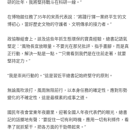
研的壯年，我將堅持戰斗在科研一線。”
在博物館任務了35年的宋燕代表說：“將踐行‘擇一業終平生’的文
博初心，當好歷史文物的守護者、文明傳承的接力者。”
政協聯組會上，談及這些年抓生態環保的寶貴經驗，總書記語氣
堅定：“風物長宜放眼量。不要光在那兒批評、指手畫腳，而是真
正行動，解決一點是一點。”“只需看到我們是在往前走著，就要
堅持定力。”
“我是崇尚行動的。”這是習近平總書記始終堅守的原則。
無論風吹浪打，風雨無阻前行，以本身任務的確定性，應對形勢
變化的不確定性，這是最樸素的成事之道。
國民年夜會堂東年夜廳里，迎著全國人年夜代表們的眼光，總書
記的話擲地有聲：“要捉住一切有利時機，應用一切有利條件，看
準了就抓緊干，把各方面的干勁帶起來。”