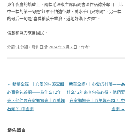
東年夜廳的墻壁上，兩幅毛澤東主席詩詞書法作品德外奪目。此
中一幅的第一句是“紅軍不怕遠征難，萬水千山只等閑”，另一幅
的最后一句是“喜看稻菽千重浪，遍地好漢下夕煙”。
信念和氣力來自國民。
分類: 未分類，發佈日期:
2024 年 5 月 7 日
，作者:
文
←
新華全媒+丨心愛的村落查甜
新華全媒+丨心愛的村落——為
章
心寶物包養網——為什么12年
什么12年來查包養心得，他們要
導
來，他們要在家鄉搬來上百萬塊
在家鄉搬來上百萬塊石頭？_中
覽
石頭？_中國網
國網
→
發佈留言