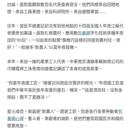
討論，面對面聽取數百名代表委員發言。他們同樣來自田間地
頭、來自工廠車間、來自科研院所、來自邊關軍營……
往年，習近平總書記初次來到他地點的十四屆全國人年夜江蘇代
表團參加審議，面對扎根農村、應用數
包養網
字化技術來種年夜
田的“80后”，一句由衷的點贊“像魏巧這樣的同道到農村往，很
好！”，給幾多“新農人”以莫年夜鼓舞。
本年，來自一線的產業工人代表、中車南京浦鎮車輛無限公司的
巾幗電焊工孫景南向總書記講述了本身的成長故事。
“你是年夜國工匠。”總書記向她投往贊許的眼光，“年夜國工匠是
我們中華平易近族年夜廈的基石、棟梁。”“這是頂梁柱，沒有金
剛鉆，攬不了瓷器活。”
星火成炬。無論是“新農人”，還是工匠，恰是各行各業勞動者
包
養網心得
、奮斗者、奉獻者的縮影。是他們壘筑起國民共和國的
堅實底座。