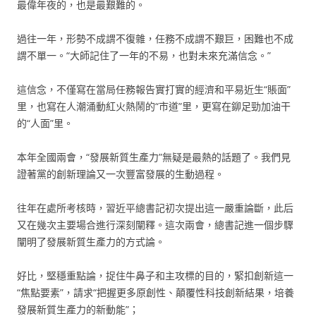
最偉年夜的，也是最艱難的。
過往一年，形勢不成謂不復雜，任務不成謂不艱巨，困難也不成
謂不單一。“大師記住了一年的不易，也對未來充滿信念。”
這信念，不僅寫在當局任務報告實打實的經濟和平易近生“賬面”
里，也寫在人潮涌動紅火熱鬧的“市道”里，更寫在鉚足勁加油干
的“人面”里。
本年全國兩會，“發展新質生產力”無疑是最熱的話題了。我們見
證著黨的創新理論又一次豐富發展的生動過程。
往年在處所考核時，習近平總書記初次提出這一嚴重論斷，此后
又在幾次主要場合進行深刻闡釋。這次兩會，總書記進一個步驟
闡明了發展新質生產力的方式論。
好比，堅穩重點論，捉住牛鼻子和主攻標的目的，緊扣創新這一
“焦點要素”，請求“把握更多原創性、顛覆性科技創新結果，培養
發展新質生產力的新動能”；