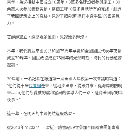
當年，為迎接新中國成立10周年，3萬多名建設者參與施工，30
余萬人次參加義務勞動，整個工程10個多月就所有的完成，創造
了我國建筑史上的奇跡，見證了把命運“操在本身手里”的國民氣
力。
它靜靜聳立，經歷幾多風雨，見證幾多輝煌。
本年，我們將迎來國民共和國75周年華誕和全國國民代表年夜會
成立70周年、國民政協成立75周年的光榮時刻。時代的行動愈發
鏗鏘。
70年前，一名記者在報道第一屆全國人年夜第一次會議時寫道：
“他們從車床
包養網
邊來，從地步里來，從礦井來，從海岸的防哨
來……同他們所愛戴的黨和當局的領導人們一路、磋商著國家的年
夜事。”
這一幕，在明天的中國仍然這般熟習。
從2013年至2024年，習近平總書記59次參加全國兩會團組審議