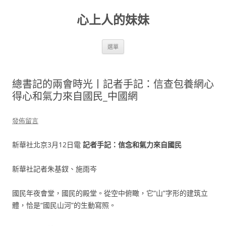
跳
至
心上人的妹妹
主
要
內
容
選單
總書記的兩會時光丨記者手記：信查包養網心
得心和氣力來自國民_中國網
發佈留言
新華社北京3月12日電
記者手記：信念和氣力來自國民
新華社記者朱基釵、施雨岑
國民年夜會堂，國民的殿堂。從空中俯瞰，它“山”字形的建筑立
體，恰是“國民山河”的生動寫照。