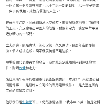
一個步驟一個步驟往前走，以十年磨一劍的韌勁，以‘一輩子辦成
一件事’的執著，成績有價值的人生。”
在蘇州平江路，同蘇繡傳承人交通時，總書記感歎地說：“像這樣
的工夫，充足體現出中國人的韌性、耐煩和定力，這是中華平易
近族精力的一部門。”
立志高遠、腳踏實地，沉心定氣、久久為功，致廣年夜而盡精
微，個人成才這般，國家發展何嘗不是這般。
現場聆聽代表委員們的發言，我們能充足感觸感染到這樣的“韌
性、耐煩
包養
和定力”——
來自東南年夜學的崔鐵軍代表告訴總書記，本身37年來就潛心鉆
研兩件事：一是研制自立可控的專用電磁軟件，二是完整在國內
完成的電磁超資料。
他頭發已經
包養網
斑白，仍然激情滿懷：“我本年59歲，恰是做科