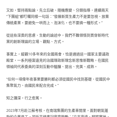
又如，堅持兩點論，先立后破、隨機應變、分類指導，連續兩天
“下團組”都叮囑同樣一句話：“發展新質生產力不是要忽視、放棄
傳統產業，要避免一哄而上、泡沫化，也不要搞一種形式。”
從這些深奧的思慮、生動的論述中，我們不難領悟到貫穿新時代
黨的創新理論的立場、觀點、方式。
事實上，縱觀10多年來的全國兩會，恰是通過這一國家主要議政
殿堂，一系列極富遠見的治國理政新理念新思惟新戰略，在國民
領袖同代表委員的深刻互動中醞釀、提出、完美、成熟。
“任何一項偉年夜事業要勝利都必須從國民中找到基礎、從國民中
集聚氣力、由國民來配合完成。”
知之彌深，行之愈篤。
2023年7月赴江蘇考核，在南瑞集團的生產車間里，面對朝氣蓬
勃的企業員工，習近平總書記密意勉勵：“立志高遠、腳踏實地，