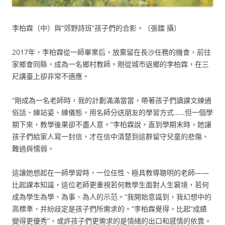
李柏霖（中）與“郊野詩班”孩子們的合影。（張鐳 攝）
2017年，李柏霖從一師畢業后，放棄留在長沙任務的機會，前往
家鄉會同縣，成為一名鄉村教師。剛從城市返鄉的李柏霖，在三
尺講臺上卻非常不適應。
“剛成為一名老師時，我的計劃滿滿當當，帶著孩子們讀課文練通
俗話、練站姿、練儀態，用名師分送朋友的學習方式……但一個學
期下來，教學後果卻不盡人意。”李柏霖說，直到學期末時，她讓
孩子們給家人寫一封信，才在信中清楚到這群留守兒童的悲傷、
難過與懦弱。
這讓她想起在一師學習時，一位任性、極具教導聰明的老師——
比起課本知識，這位老師更重視若何教學生面對人生窘境，若何
成為學生為學、為事、為人的示范。“我開始意識到，我幻想中的
高標準，并紛歧定是孩子們所需求的。”李柏霖覺得，比起“成績
變得更優秀”，或許孩子們更需求的是情緒的出口和感情的依靠。