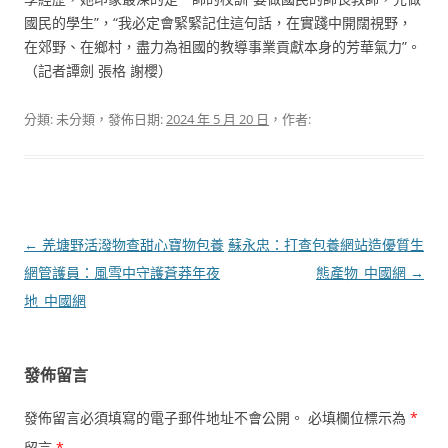
國民的學生”，“我必定會緊緊記住這句話，在實踐中開闊視野，
在郊野、在鄉村，盡力為祖國的教導事業貢獻本身的芳華氣力”。
（記者譚劍 張格 謝櫻）
分類: 未分類，發佈日期:
2024 年 5 月 20 日
，作者:
文
←
羌塘野活潑物查甜心寶物包養
蘇永忠：打查包養網站造優質生
章
網管護員：風雪中守護蒼莽年夜
態產物_中國網
→
導
地_中國網
覽
發佈留言
發佈留言必須填寫的電子郵件地址不會公開。
必填欄位標示為
*
留言
*