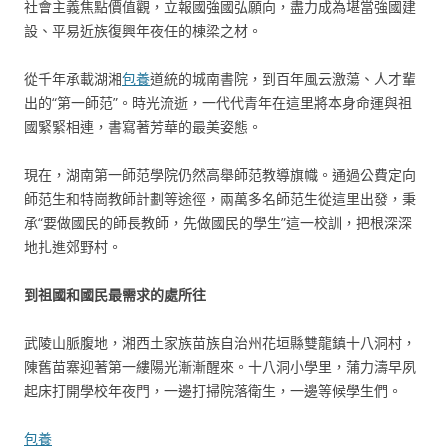
社會主義焦點價值觀，立報國強國弘願向，盡力成為堪當強國建
設、平易近族復興年夜任的棟梁之材。
從千年承載湖湘
包養
道統的城南書院，到百年風云激蕩、人才輩
出的“第一師范”。時光流逝，一代代青年在這里將本身命運與祖
國緊緊相連，書寫著芳華的最美姿態。
現在，湖南第一師范學院仍然高舉師范教導旗幟。通過公費定向
師范生和特崗教師計劃等途徑，兩萬多名師范生從這里出發，秉
承“要做國民的師長教師，先做國民的學生”這一校訓，把根深深
地扎進郊野村。
到祖國和國民最需求的處所往
武陵山脈腹地，湘西土家族苗族自治州花垣縣雙龍鎮十八洞村，
陳舊苗寨迎著第一縷陽光漸漸醒來。十八洞小學里，蒲力濤早夙
起床打開學校年夜門，一邊打掃院落衛生，一邊等候學生們。
包養