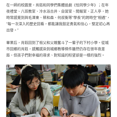
在一師的校園里，肖鈺和同學們集體追劇《恰同學少年》；在年
夜禮堂、八班教室、冷水浴古井、自習室、閱報室、正人亭，她
時常感覺到與毛澤東、蔡和森、何叔衡等“學長”的跨時空“相遇”，
“每一次深入的歷史回看，都能讓我鼓足勇氣和信心，堅定初心再
出發。”
畢業后，肖鈺回到了祖父和父親奮斗了一輩子的下村小學。從城
市回鄉的肖鈺，感觸感染到城鄉教導條件雖然仍存在很年夜差
距，但孩子們對幸福的尋求、對知識的盼望卻是一樣的強烈。