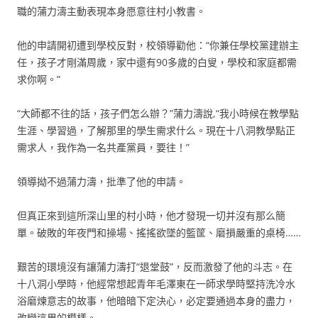
職的蒲力濤主動表現本身愿意往村小教書。
他的申請開初遭到學校反對，校領導勸他：“你兼任學校黨建辦主
任，孩子才剛滿周歲，家中還有90多歲的白叟，學校和家庭都需
求你啊。”
“大師都不往的話，孩子們怎么辦？”蒲力濤說,“我小時候在教學點
生涯、學習過，了解那里的學生需求什么。現在十八洞教學點正
需求人，我作為一名共產黨員，要往！”
領導拗不過蒲力濤，批準了他的申請。
但真正來到這所深山里的村小時，他才發現一切并沒有那么簡
單。破敗的年夜門和操場、搖搖欲墜的籃筐、磨損嚴重的桌椅……
艱苦的環境沒有讓蒲力濤打“退堂鼓”，反而激發了他的斗志。在
十八洞小學時，他經常想起青年毛澤東在一師求學時堅持洗冷水
浴磨煉意志的故事，他暗暗下定決心，必定要通過本身的盡力，
改變這里的模樣。