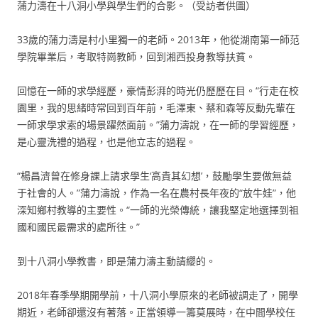
蒲力濤在十八洞小學與學生們的合影。（受訪者供圖）
33歲的蒲力濤是村小里獨一的老師。2013年，他從湖南第一師范
學院畢業后，考取特崗教師，回到湘西投身教導扶貧。
回憶在一師的求學經歷，豪情彭湃的時光仍歷歷在目。“行走在校
園里，我的思緒時常回到百年前，毛澤東、蔡和森等反動先輩在
一師求學求索的場景躍然面前。”蒲力濤說，在一師的學習經歷，
是心靈洗禮的過程，也是他立志的過程。
“楊昌濟曾在修身課上請求學生‘高貴其幻想’，鼓勵學生要做無益
于社會的人。”蒲力濤說，作為一名在農村長年夜的“放牛娃”，他
深知鄉村教導的主要性。“一師的光榮傳統，讓我堅定地選擇到祖
國和國民最需求的處所往。”
到十八洞小學教書，即是蒲力濤主動請纓的。
2018年春季學期開學前，十八洞小學原來的老師被調走了，開學
期近，老師卻還沒有著落。正當領導一籌莫展時，在中間學校任