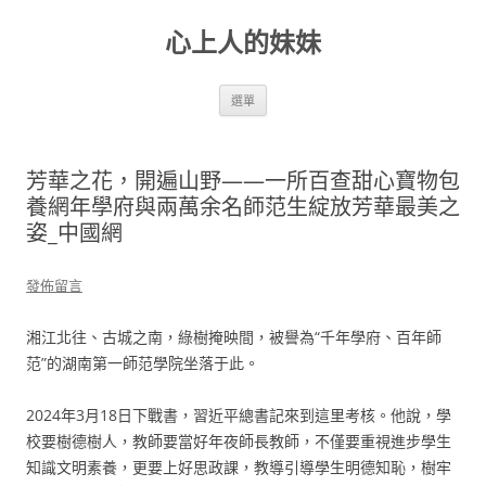
跳
至
心上人的妹妹
主
要
內
容
選單
芳華之花，開遍山野——一所百查甜心寶物包
養網年學府與兩萬余名師范生綻放芳華最美之
姿_中國網
發佈留言
湘江北往、古城之南，綠樹掩映間，被譽為“千年學府、百年師
范”的湖南第一師范學院坐落于此。
2024年3月18日下戰書，習近平總書記來到這里考核。他說，學
校要樹德樹人，教師要當好年夜師長教師，不僅要重視進步學生
知識文明素養，更要上好思政課，教導引導學生明德知恥，樹牢