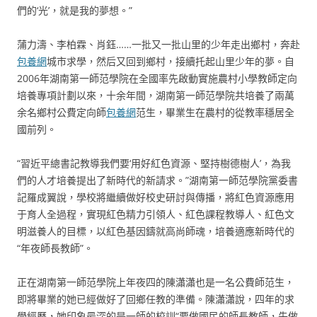
們的‘光’，就是我的夢想。”
蒲力濤、李柏霖、肖鈺……一批又一批山里的少年走出鄉村，奔赴
包養網
城市求學，然后又回到鄉村，接續托起山里少年的夢。自
2006年湖南第一師范學院在全國率先啟動實施農村小學教師定向
培養專項計劃以來，十余年間，湖南第一師范學院共培養了兩萬
余名鄉村公費定向師
包養網
范生，畢業生在農村的從教率穩居全
國前列。
“習近平總書記教導我們要‘用好紅色資源、堅持樹德樹人’，為我
們的人才培養提出了新時代的新請求。”湖南第一師范學院黨委書
記羅成翼說，學校將繼續做好校史研討與傳播，將紅色資源應用
于育人全過程，實現紅色精力引領人、紅色課程教導人、紅色文
明滋養人的目標，以紅色基因鑄就高尚師魂，培養適應新時代的
“年夜師長教師”。
正在湖南第一師范學院上年夜四的陳瀟瀟也是一名公費師范生，
即將畢業的她已經做好了回鄉任教的準備。陳瀟瀟說，四年的求
學經歷，她印象最深的是一師的校訓“要做國民的師長教師，先做