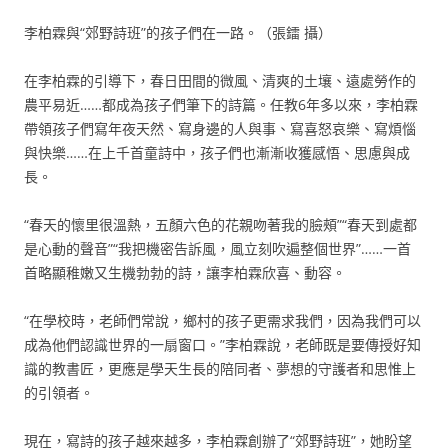
李柏霖與“郊野詩班”的孩子們在一路。（張鐳 攝）
在李柏霖的引導下，春日田間的微風、清爽的土壤、遠處勞作的
農平易近……都成為孩子們筆下的詩篇。任教6年多以來，李柏霖
帶領孩子們寫年夜天然、寫身邊的人與事、寫喜怒哀樂、寫煩惱
與快樂……在上千首童詩中，孩子們也漸漸收獲感悟、思慮與成
長。
“春天的懷里很溫熱，五顏六色的花親吻著我的臉頰”“春天到處都
是心動的聲音”“我把機密告訴風，風立刻吹遍整個世界”……一首
首略顯稚嫩又生機勃勃的詩，讓李柏霖欣喜、動容。
“在學校時，老師們常說，鄉村的孩子更需求我們，因為我們可以
成為他們認識世界的一扇窗口。”李柏霖說，老師既是要傳授好知
識的教書匠，更應是學天生長的陪同者、夢想的守護者和思惟上
的引領者。
現在，寫詩的孩子越來越多，李柏霖創辦了“郊野詩班”，她盼望