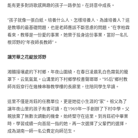
能有更多對詩歌感興趣的孩子一路參加，在詩意中成長。
“孩子就像一張白紙。培養什么人、怎樣培養人、為誰培養人？這
是教導的最基礎問題，也是老師應該不斷思慮的問題。”在李柏霖
看來，教導是一份愛的事業，她樂于投身這份事業，當好一名扎
根郊野的“年夜師長教師”。
讓芳華之花綻放郊野
湘贛接壤處的下村鄉，年夜山圍繞，在春日凌晨乳白色霧氣的籠
罩下，云氣氤氳。山溝里的下村鄉學校書聲瑯瑯，“95后”鄉村教
師肖鈺穿行在幾棟串聯教學樓的長廊里，往陪同學生早讀。
這里不僅是肖鈺的任務單位，更是她從小生涯的“家”。祖父為了
讓年夜山里的孩子有書可讀，在1969年一手創辦了下村中學。父
親放棄了無數次調動的機會，始終堅守在這里。到肖鈺初中畢業
時，學習成績一向首屈一指的她，再一次選擇了父輩們的選擇，
成為湖南一師一名公費定向師范生。