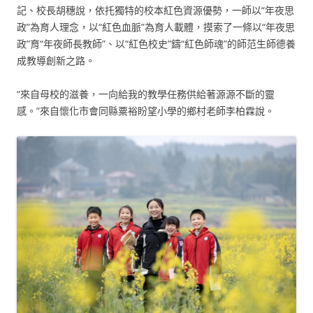
記、校長胡穗說，依托獨特的校本紅色資源優勢，一師以“年夜思
政”為育人理念，以“紅色血脈”為育人載體，摸索了一條以“年夜思
政”育“年夜師長教師”、以“紅色校史”鑄“紅色師魂”的師范生師德養
成教導創新之路。
“來自母校的滋養，一向給我的教學任務供給著源源不斷的靈
感。”來自懷化市會同縣粟裕盼望小學的鄉村老師李柏霖說。