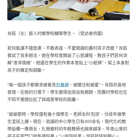
肖鈺（左）鄙人村鄉學校輔導學生。（受訪者供圖）
若何能讓不擅思慮、不敢表達、不愛閱讀的農村孩子改變？肖鈺
嘗試了良多辦法，她在學校里開設了心思課程，教孩子們若何消
解“渣滓情緒”，她還在學生的作業本里貼上“小紙條”，寫上本身對
孩子的確定和鼓勵。
“每一個孩子都需求被看見
包養網
、被關注和被愛”。肖鈺欣喜地
發現，在她的引導下，學生變得加倍自負開朗，而農村學校也在
不知不覺間拉近了與城里學校的距離。
“爺爺那時，學校僅有幾十個學生，老師全科‘包班’，分歧年級學
生混班上課。現在，就讀的中小學生已有400余名，現代化的教
學設備一應俱全，扎根鄉村的年輕教師也越來越多，年夜山里的
孩子在家門口就能讀好書。”一說到這里，肖鈺就特別開心。