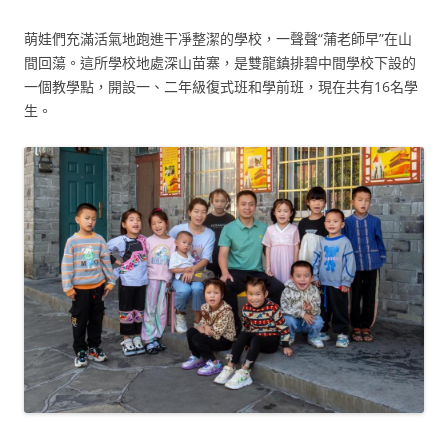
萌娃們充滿活氣地跑進干凈整潔的學校，一聲聲“蒲老師早”在山
間回蕩。這所學校地處深山苗寨，是雙龍鎮排碧中間學校下設的
一個教學點，開設一、二年級復式班和學前班，現在共有16名學
生。