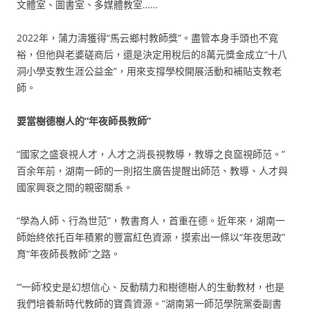
文體室、圖書室、多媒體教室……
2022年，蒲力濤獲得“馬云鄉村教師獎”。盡管本身手頭也不寬
裕，但他與老婆磋商后，還是決定用稅后的8萬元獎金成立“十八
洞小學支教生涯公益金”，用來支撐學校開展活動和補貼支教老
師。
要當樹德樹人的“年夜師長教師”
“國家之盛衰視人才，人才之消長視教導，教導之良窳視師范。”
百余年前，湖南一師的一則招生廣告提醒出師范、教導、人才與
國家興衰之間的親密關系。
“學為人師、行為世范”，教書育人，首重在德。近年來，湖南一
師始終依托百年積累的豐富紅色資源，摸索出一條以“年夜思政”
育“年夜師長教師”之路。
“‘一師’校史是幻想信心、反動精力和樹德樹人的生動教材，也是
我們培養新時代教師的寶貴資源。”湖南第一師范學院黨委副書