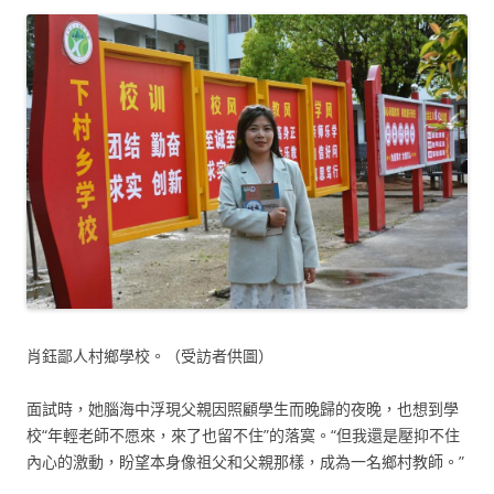
肖鈺鄙人村鄉學校。（受訪者供圖）
面試時，她腦海中浮現父親因照顧學生而晚歸的夜晚，也想到學
校“年輕老師不愿來，來了也留不住”的落寞。“但我還是壓抑不住
內心的激動，盼望本身像祖父和父親那樣，成為一名鄉村教師。”