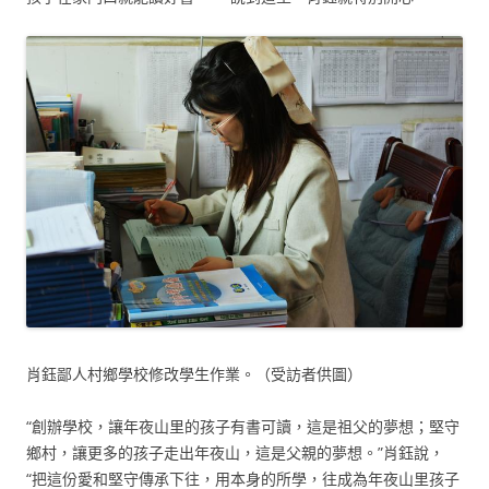
肖鈺鄙人村鄉學校修改學生作業。（受訪者供圖）
“創辦學校，讓年夜山里的孩子有書可讀，這是祖父的夢想；堅守
鄉村，讓更多的孩子走出年夜山，這是父親的夢想。”肖鈺說，
“把這份愛和堅守傳承下往，用本身的所學，往成為年夜山里孩子