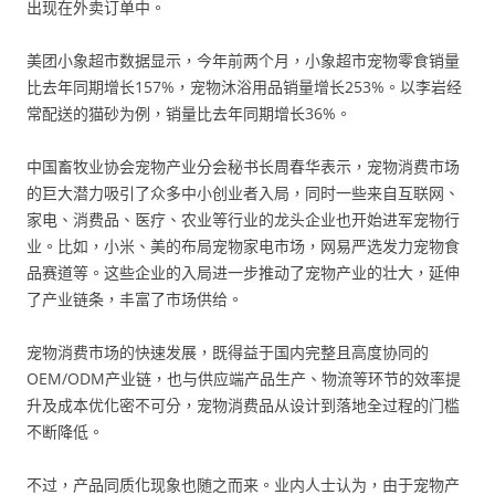
出现在外卖订单中。
美团小象超市数据显示，今年前两个月，小象超市宠物零食销量
比去年同期增长157%，宠物沐浴用品销量增长253%。以李岩经
常配送的猫砂为例，销量比去年同期增长36%。
中国畜牧业协会宠物产业分会秘书长周春华表示，宠物消费市场
的巨大潜力吸引了众多中小创业者入局，同时一些来自互联网、
家电、消费品、医疗、农业等行业的龙头企业也开始进军宠物行
业。比如，小米、美的布局宠物家电市场，网易严选发力宠物食
品赛道等。这些企业的入局进一步推动了宠物产业的壮大，延伸
了产业链条，丰富了市场供给。
宠物消费市场的快速发展，既得益于国内完整且高度协同的
OEM/ODM产业链，也与供应端产品生产、物流等环节的效率提
升及成本优化密不可分，宠物消费品从设计到落地全过程的门槛
不断降低。
不过，产品同质化现象也随之而来。业内人士认为，由于宠物产