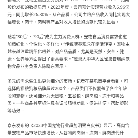
股份发布的数据显示，2023年度，公司预计实现营业收入6.96亿
元，同比增长26.80%。从产品看，公司主粮产品收入同比实现大
幅增长，肉干、肉粉等产品对收入增长的贡献也较为显著。
随着“80后”、“90后”成为主力消费人群，宠物食品消费需求也愈
加精细化、个性化、多样化。“传统喂养观念在逐渐转变。宠物主
越来越注重精细化喂养，对产品品质，尤其是天然、安全、健
康、营养等方面提出了更高要求。”雀巢大中华大区雀巢普瑞纳宠
物食品业务负责人陈晓东表示。
多元的需求催生出更为细分的市场。记者在某电商平台看到，可
选择的猫粮狗粮品牌超过200个，产品类目不仅覆盖了各个年龄
段的宠物，还可细分为天然粮、五谷粮、鲜肉粮、冻干粮等品
类。一些商品甚至标注具有调节肠道功能、促进排便、帮助塑形
等功效。
京东发布的《2023中国宠物行业趋势洞察白皮书》显示，高肉含
量宠物产品市场快速增长，从谷物向肉粉、冻肉、鲜肉迭代升