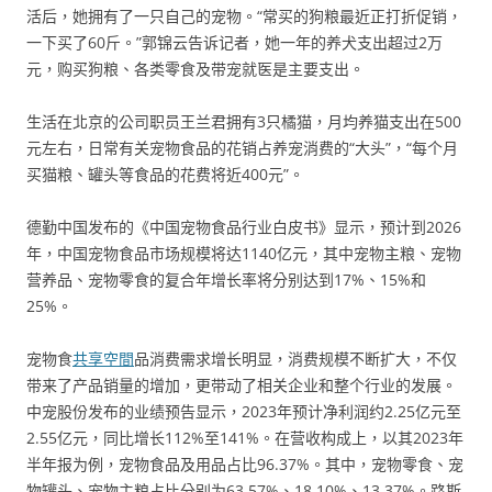
活后，她拥有了一只自己的宠物。“常买的狗粮最近正打折促销，
一下买了60斤。”郭锦云告诉记者，她一年的养犬支出超过2万
元，购买狗粮、各类零食及带宠就医是主要支出。
生活在北京的公司职员王兰君拥有3只橘猫，月均养猫支出在500
元左右，日常有关宠物食品的花销占养宠消费的“大头”，“每个月
买猫粮、罐头等食品的花费将近400元”。
德勤中国发布的《中国宠物食品行业白皮书》显示，预计到2026
年，中国宠物食品市场规模将达1140亿元，其中宠物主粮、宠物
营养品、宠物零食的复合年增长率将分别达到17%、15%和
25%。
宠物食
共享空間
品消费需求增长明显，消费规模不断扩大，不仅
带来了产品销量的增加，更带动了相关企业和整个行业的发展。
中宠股份发布的业绩预告显示，2023年预计净利润约2.25亿元至
2.55亿元，同比增长112%至141%。在营收构成上，以其2023年
半年报为例，宠物食品及用品占比96.37%。其中，宠物零食、宠
物罐头、宠物主粮占比分别为63.57%、18.10%、13.37%。路斯