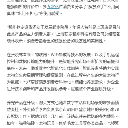
能猫厕所的评价中，多
九宮格
位消费者分享了“解放双手”“不用闻
臭味”“出门不担心”等使用感受。
“智能养宠设备还处于发展起步阶段，年轻人特别是上班族是目前
此类产品的主力消费人群。”上海联宠智能科技有限公司总经理张
晓林表示，消费者最看重的还是设备的稳定性和实用性。
在张晓林看来，物联网、WiFi集成等技术的发展，以及手机远程
控制和数据传输能力的提升，是智能养宠市场不断扩大的前提和
底座。未来，随着数字化智能化步伐加快，智能设备将助力实现
宠物全生命周期管理和健康监测，在此过程中产生的大量宠物行
为数据，也将更好满足消费者科学化、精细化养宠需求，为企业
进行技术创新和产品开发提供参考，赋能整个产业提质升级。
养宠产品在升级，购买方式也随着数字生活应用场景的增多而悄
然变迁。外卖骑手李岩负责北京市朝阳区望京地区的美团小象超
市配送工作。据他介绍，几年前，该站点往来运送的多为蔬果。
如今，猫粮猫砂、宠物玩具、修剪毛发工具等各类商品，也频繁