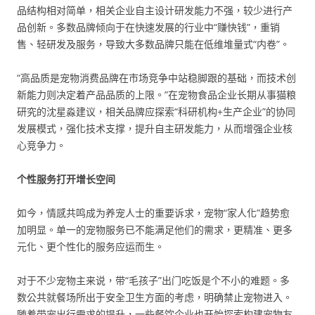
品结构相对简单，相关企业自主设计研发能力不强，较少进行产
品创新。多数品牌倾向于在快速发展的行业中“赚快钱”，重销
售、轻研发及服务，导致大多数品牌只能在低维堆量式“内卷”。
“高品质是宠物消费品牌在市场竞争中站稳脚跟的基础，而技术创
新能力则决定着产品品质的上限。”在宠物食品企业长期从事猫粮
研究的沈星淼建议，相关品牌应探索“科研机构+生产企业”的协同
发展模式，强化技术支撑，提升自主研发能力，从而增强企业核
心竞争力。
个性服务打开增长空间
如今，情感共鸣成为养宠人士的重要诉求，宠物“家人化”趋势愈
加明显。单一的宠物服务已不能满足他们的需求，更精准、更多
元化、更个性化的服务应运而生。
对于不少宠物主来说，带“毛孩子”出门吃饭是个不小的难题。多
数公共就餐场所出于安全卫生方面的考虑，明确禁止宠物进入。
随着带宠出行需求的提升，一些餐饮企业也开始探索构建宠物友