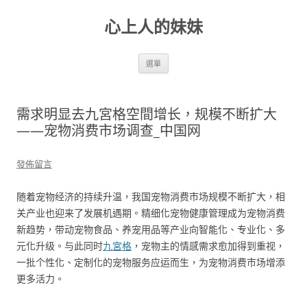
跳
至
心上人的妹妹
主
要
內
容
選單
需求明显去九宮格空間增长，规模不断扩大
——宠物消费市场调查_中国网
發佈留言
随着宠物经济的持续升温，我国宠物消费市场规模不断扩大，相
关产业也迎来了发展机遇期。精细化宠物健康管理成为宠物消费
新趋势，带动宠物食品、养宠用品等产业向智能化、专业化、多
元化升级。与此同时
九宮格
，宠物主的情感需求愈加得到重视，
一批个性化、定制化的宠物服务应运而生，为宠物消费市场增添
更多活力。