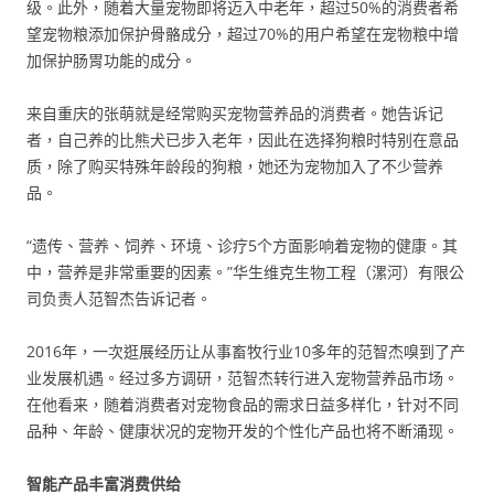
级。此外，随着大量宠物即将迈入中老年，超过50%的消费者希
望宠物粮添加保护骨骼成分，超过70%的用户希望在宠物粮中增
加保护肠胃功能的成分。
来自重庆的张萌就是经常购买宠物营养品的消费者。她告诉记
者，自己养的比熊犬已步入老年，因此在选择狗粮时特别在意品
质，除了购买特殊年龄段的狗粮，她还为宠物加入了不少营养
品。
“遗传、营养、饲养、环境、诊疗5个方面影响着宠物的健康。其
中，营养是非常重要的因素。”华生维克生物工程（漯河）有限公
司负责人范智杰告诉记者。
2016年，一次逛展经历让从事畜牧行业10多年的范智杰嗅到了产
业发展机遇。经过多方调研，范智杰转行进入宠物营养品市场。
在他看来，随着消费者对宠物食品的需求日益多样化，针对不同
品种、年龄、健康状况的宠物开发的个性化产品也将不断涌现。
智能产品丰富消费供给