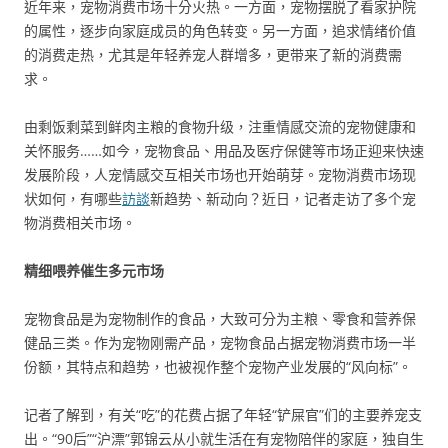
近年来，宠物消费市场十分火热。一方面，宠物摆脱了看家护院
的属性，逐步向家庭成员的角色转变。另一方面，追求情绪价值
的消费走热，尤其是年轻养宠人群增多，更带来了新的消费需
求。
由剩饭剩菜到鲜肉主粮的食物升级，注重情感交流的宠物健康和
关怀服务……如今，宠物食品、用品及医疗保健等市场正迎来快速
发展阶段，人宠情感交互相关市场也开始萌芽。宠物消费市场现
状如何，有哪些
訪談
新趋势、新动向？近日，记者走访了多个宠
物消费相关市场。
精细喂养催生多元市场
宠物食品是为宠物制作的食品，大致可分为主粮、零食和营养保
健品三类。作为宠物刚需产品，宠物食品占据宠物消费市场一半
份额，其特点和趋势，也被视作整个宠物产业发展的“风向标”。
记者了解到，有关“吃”的花费占据了年轻“铲屎官”们的主要养宠支
出。“90后”“沪漂”郭锦云从小就生活在有宠物陪伴的家庭，独自生