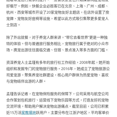
好餐厅。例如，快餐企业必胜客已在北京、上海、广州、成都、
杭州、西安等城市开设了20家宠物友好主题店，在店外设置了拴
宠牌、宠物友好座椅等设施，希望以此方式吸引集聚更多爱宠人
士到店。
除了外出就餐，对于养宠人群来讲，“带它去看世界”更是一种独
特的体验。但与普通旅行服务相比，宠物旅行属于绝对的小众市
场。携宠出游往往面临交通、住宿、景点准入等多方面的门槛。
资深养宠人士孟瑾有多年的旅行社工作经验，2008年起，她开始
组织和发掘专门的宠物旅行服务。2016年，她成立了宠物旅游公
司爱宠游，聚焦养宠社群建设，核心用户群体为热爱宠物、喜欢
与宠物结伴出游的人群。
孟瑾告诉记者，在宠物保险服务的保障下，公司采用与航空公司
合作策划包机旅行、运营线下宠物乐园等方式，打造友好的宠物
交流环境，帮助用户解决宠物出游痛点。截至目前，公司已积累
近15万活
家教場地
跃用户，主要分布在江浙沪地区，平均客单价