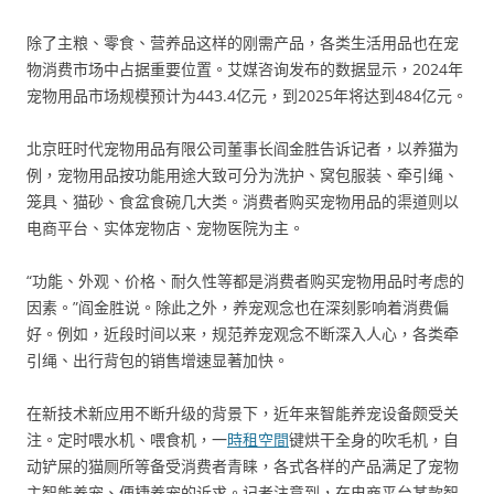
除了主粮、零食、营养品这样的刚需产品，各类生活用品也在宠
物消费市场中占据重要位置。艾媒咨询发布的数据显示，2024年
宠物用品市场规模预计为443.4亿元，到2025年将达到484亿元。
北京旺时代宠物用品有限公司董事长阎金胜告诉记者，以养猫为
例，宠物用品按功能用途大致可分为洗护、窝包服装、牵引绳、
笼具、猫砂、食盆食碗几大类。消费者购买宠物用品的渠道则以
电商平台、实体宠物店、宠物医院为主。
“功能、外观、价格、耐久性等都是消费者购买宠物用品时考虑的
因素。”阎金胜说。除此之外，养宠观念也在深刻影响着消费偏
好。例如，近段时间以来，规范养宠观念不断深入人心，各类牵
引绳、出行背包的销售增速显著加快。
在新技术新应用不断升级的背景下，近年来智能养宠设备颇受关
注。定时喂水机、喂食机，一
時租空間
键烘干全身的吹毛机，自
动铲屎的猫厕所等备受消费者青睐，各式各样的产品满足了宠物
主智能养宠、便捷养宠的诉求。记者注意到，在电商平台某款智