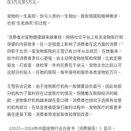
在3万元至5万元。
宠物的一生虽短，但与人类的一生相似，既有情感和精神需求，
也有“生老病死”的过程。
“消费者对宠物健康越来越重视。网络社交平台上有关宠物医疗和
保健的内容很多，在一定程度上影响了消费者在这方面的消费。”
供职于北京一家宠物医院的王雪已有20年从业经历，在她看来，
如今的消费者责任心更强，会主动带宠物就医和保健，比如定期
驱虫、打疫苗、体检等，年均花费在千余元，宠物主也比较认可
这部分的投入。在她的医院，每年接待和服务各类宠物近万只。
王雪告诉记者，由于宠物医疗机构一般需要自负盈亏，因此有部
分机构为了盈利存在过度医疗的情况。但随着互联网经济的崛
起，宠物医疗机构越来越在意口碑，消费者也倾向于选择有信誉
的机构就诊，在信息差被逐渐打破的过程中，宠物医疗的医患矛
盾在逐渐下降，消费者带宠就医体验得到改善。
《2023—2024年中国宠物行业白皮书（消费报告）》显示，