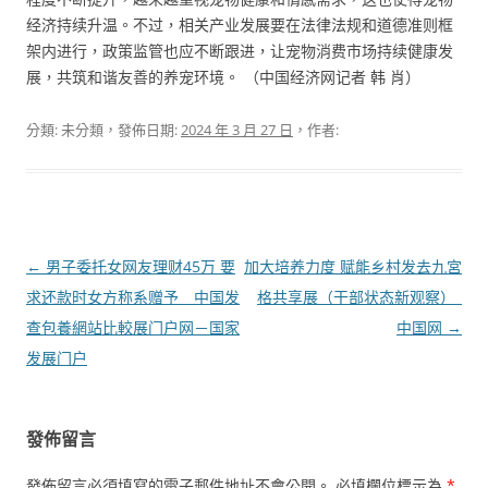
经济持续升温。不过，相关产业发展要在法律法规和道德准则框
架内进行，政策监管也应不断跟进，让宠物消费市场持续健康发
展，共筑和谐友善的养宠环境。 （中国经济网记者 韩 肖）
分類: 未分類，發佈日期:
2024 年 3 月 27 日
，作者:
文
←
男子委托女网友理财45万 要
加大培养力度 赋能乡村发去九宮
章
求还款时女方称系赠予 _ 中国发
格共享展（干部状态新观察）_
導
查包養網站比較展门户网－国家
中国网
→
覽
发展门户
發佈留言
發佈留言必須填寫的電子郵件地址不會公開。
必填欄位標示為
*