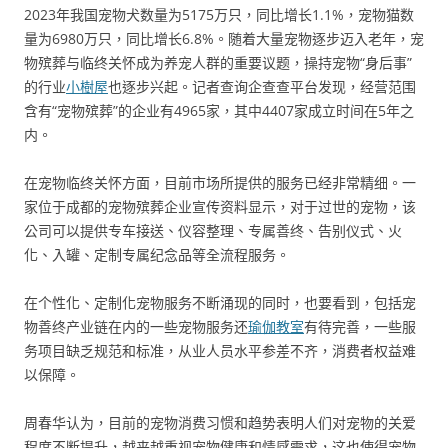
2023年我国宠物犬数量为5175万只，同比增长1.1%，宠物猫数
量为6980万只，同比增长6.8%。随着大量宠物逐步迈入老年，宠
物殡葬与临终关怀成为养宠人群的重要议题，操持宠物“身后事”
的行业
小樹屋
也逐步兴起。记者查询企查查平台发现，经营范围
含有“宠物殡葬”的企业有4965家，其中4407家成立时间在5年之
内。
在宠物临终关怀方面，目前市场所提供的服务已经非常精细。一
家位于成都的宠物殡葬企业宣传资料显示，对于过世的宠物，该
公司可以提供专车接送、仪容整理、专属善终、告别仪式、火
化、入罐、定制专属纪念品等全流程服务。
在个性化、定制化宠物服务不断涌现的同时，也要看到，包括宠
物善终产业链在内的一些宠物服务还
瑜伽教室
有待完善，一些服
务项目缺乏规范和标准，从业人员水平参差不齐，消费者权益难
以保障。
周春华认为，目前的宠物消费习惯和趋势表明人们对宠物的关爱
程度不断提升，越来越重视宠物健康和情感需求，这也使得宠物